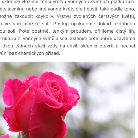
sklenice vložíme tenčí vrstvu vonných okvětních plátků růží.
věty jasmínu nebo jiné vonné květy dle libosti, také podle toho,
 možné zakoupit kdykoliv. Vrstvu zvolených čerstvých květů,
ou vrstvou mořské soli. Postup opakujeme dokud ozdobnou
ou soli. Poté opatrně, tenkým proudem, přilijeme čistý líh,
trukturu z vonných květů a soli. Sklenici poté dobře uzavřeme
dvou týdnech stačí vždy na chvíli sklenici otevřít a nechat
 vůní bez chemických přísad.