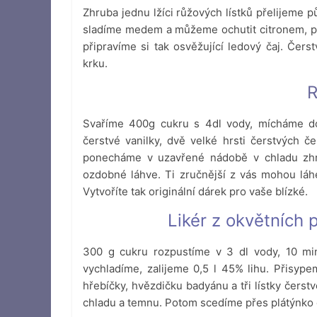
Zhruba jednu lžíci růžových lístků přelijeme 
sladíme medem a můžeme ochutit citronem, p
připravíme si tak osvěžující ledový čaj. Čers
krku.
R
Svaříme 400g cukru s 4dl vody, mícháme do 
čerstvé vanilky, dvě velké hrsti čerstvých če
ponecháme v uzavřené nádobě v chladu zhru
ozdobné láhve. Ti zručnější z vás mohou láhe
Vytvoříte tak originální dárek pro vaše blízké.
Likér z okvětních 
300 g cukru rozpustíme v 3 dl vody, 10 min
vychladíme, zalijeme 0,5 l 45% lihu. Přisype
hřebíčky, hvězdičku badyánu a tři lístky čers
chladu a temnu. Potom scedíme přes plátýnko