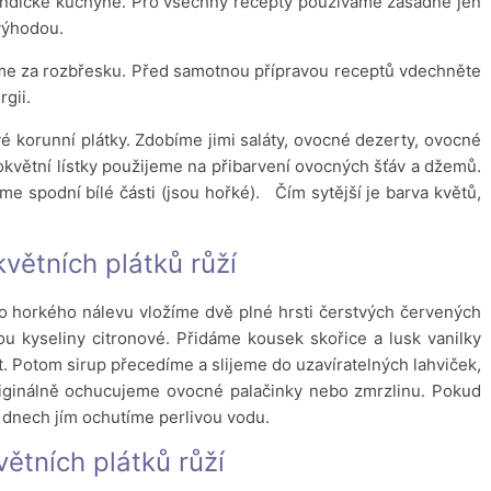
 indické kuchyně. Pro všechny recepty používáme zásadně jen
výhodou.
ráme za rozbřesku. Před samotnou přípravou receptů vdechněte
gii.
é ko­runní plátky. Zdobíme jimi saláty, ovocné dezerty, ovocné
 okvětní lístky použijeme na přibarvení ovocných šťáv a džemů.
me spodní bílé části (jsou hořké). Čím sytější je barva květů,
květních plátků růží
o horkého nálevu vložíme dvě plné hrsti čerstvých červených
u kyseliny citronové. Přidáme kousek skořice a lusk vanilky
t. Potom sirup přecedíme a slijeme do uzavíratelných lahviček,
ginálně ochucujeme ovocné palačinky nebo zmrzlinu. Pokud
 dnech jím ochutíme perlivou vodu.
větních plátků růží