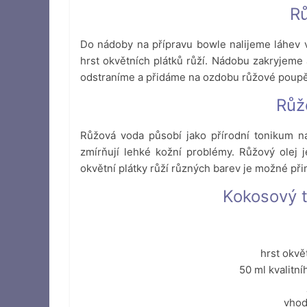
R
Do nádoby na přípravu bowle nalijeme láhev 
hrst okvětních plátků růží. Nádobu zakryjeme
odstraníme a přidáme na ozdobu růžové poupě 
Růž
Růžová voda působí jako přírodní tonikum na 
zmírňují lehké kožní problémy. Růžový olej
okvětní plátky růží různých barev je možné př
Kokosový tě
hrst okvě
50 ml kvalitn
vhod