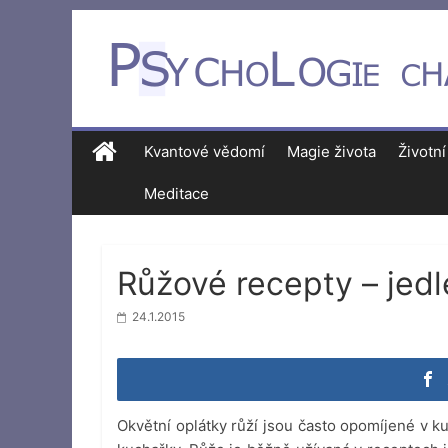
Kvantové vědomí
Magie života
Životní
Meditace
Růžové recepty – jedl
24.1.2015
Okvětní oplátky růží jsou často opomíjené v k