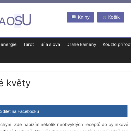
Knihy
Košík
 energie
Tarot
Síla slova
Drahé kameny
Kouzlo přírod
é květy
Sdílet na Facebooku
uchyni. Zde nabízím několik neobvyklých receptů do bylinkové