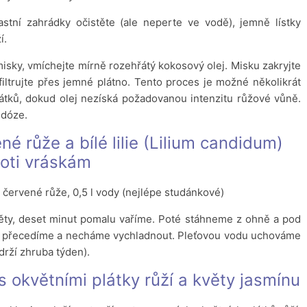
lastní zahrádky očistěte (ale neperte ve vodě), jemně lístky
í.
misky, vmíchejte mírně rozehřátý kokosový olej. Misku zakryjte
filtrujte přes jemné plátno. Tento proces je možné několikrát
átků, dokud olej nezíská požadovanou intenzitu růžové vůně.
 dóze.
é růže a bílé lilie (Lilium candidum)
oti vráskám
ěty červené růže, 0,5 l vody (nejlépe studánkové)
ěty, deset minut pomalu vaříme. Poté stáhneme z ohně a pod
uh přecedíme a necháme vychladnout. Pleťovou vodu uchováme
drží zhruba týden).
 okvětními plátky růží a květy jasmínu