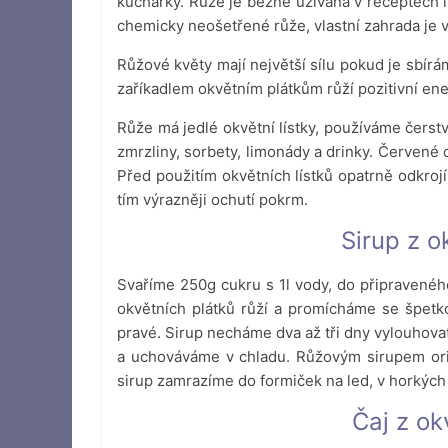
kuchařky. Růže je běžně užívaná v receptech
chemicky neošetřené růže, vlastní zahrada je 
Růžové květy mají největší sílu pokud je sbí
zaříkadlem okvětním plátkům růží pozitivní ener
Růže má jedlé okvětní lístky, používáme čerstv
zmrzliny, sorbety, limonády a drinky. Červené
Před použitím okvětních lístků opatrně odkrojí
tím výrazněji ochutí pokrm.
Sirup z o
Svaříme 250g cukru s 1l vody, do připravenéh
okvětních plátků růží a promícháme se špetko
pravé. Sirup necháme dva až tři dny vylouhova
a uchováváme v chladu. Růžovým sirupem ori
sirup zamrazíme do formiček na led, v horkých
Čaj z ok