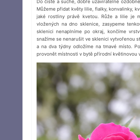
Do čisté a suché, dobře uzavíratelné ozdobné 
Můžeme přidat květy lilie, fialky, konvalinky, k
jaké rostliny právě kvetou. Růže a lilie je
vložených na dno sklenice, zasypeme tenk
sklenici nenaplníme po okraj, končíme vrstv
snažíme se nenarušit ve sklenici vytvořenou s
a na dva týdny odložíme na tmavé místo. Po 
provonět místnosti v bytě přírodní květinovou