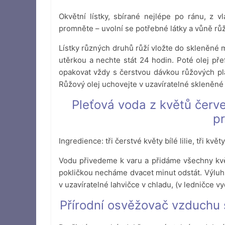
Okvětní lístky, sbírané nejlépe po ránu, z v
promněte – uvolní se potřebné látky a vůně růž
Lístky různých druhů růží vložte do skleněné 
utěrkou a nechte stát 24 hodin. Poté olej pře
opakovat vždy s čerstvou dávkou růžových pl
Růžový olej uchovejte v uzavíratelné skleněné
Pleťová voda z květů červen
pr
Ingredience: tři čerstvé květy bílé lilie, tři kv
Vodu přivedeme k varu a přidáme všechny kv
pokličkou necháme dvacet minut odstát. Výl
v uzavíratelné lahvičce v chladu, (v ledničce vy
Přírodní osvěžovač vzduchu s