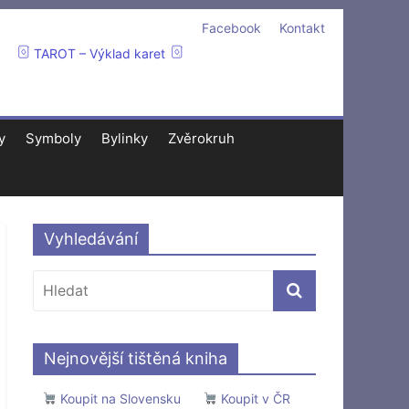
Facebook
Kontakt
TAROT – Výklad karet
y
Symboly
Bylinky
Zvěrokruh
Vyhledávání
Nejnovější tištěná kniha
Koupit na Slovensku
Koupit v ČR