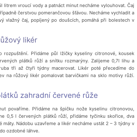
půl litrem vroucí vody a patnáct minut necháme vylouhovat. Čaj
řípadně čerstvou pomerančovou šťávou. Necháme vychladit a
tvý vlažný čaj, popíjený po doušcích, pomáhá při bolestech v
ůžový likér
rozpuštění. Přidáme půl lžičky kyseliny citronové, kousek
rvených plátků růží a snítku rozmarýny. Zalijeme 0,7l lihu a
ba tři až čtyři týdny macerovat. Likér poté přecedíme do
v na růžový likér pomalovat barvičkami na sklo motivy růží.
plátků zahradní červené růže
ut povaříme. Přidáme na špičku nože kyselinu citronovou,
me 0,5 l červených plátků růží, přidáme tyčinku skořice, dva
tvé máty. Nádobu uzavřeme a likér necháme ustát 2 – 3 týdny v
 do ozdobné láhve.