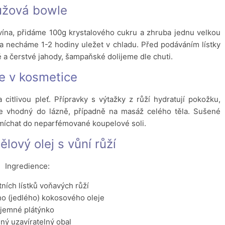
ůžová bowle
vína, přidáme 100g krystalového cukru a zhruba jednu velkou
 a necháme 1-2 hodiny uležet v chladu. Před podáváním lístky
a čerstvé jahody, šampaňské dolijeme dle chuti.
e v kosmetice
citlivou pleť. Přípravky s výtažky z růží hydratují pokožku,
 je vhodný do lázně, případně na masáž celého těla. Sušené
imíchat do neparfémované koupelové soli.
lový olej s vůní růží
Ingredience:
tních lístků voňavých růží
ího (jedlého) kokosového oleje
jemné plátýnko
ný uzavíratelný obal