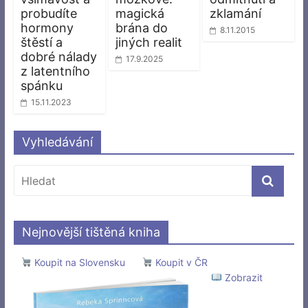
probudíte
magická
zklamání
hormony
brána do
8.11.2015
štěstí a
jiných realit
dobré nálady
17.9.2025
z latentního
spánku
15.11.2023
Vyhledávání
Nejnovější tištěná kniha
Koupit na Slovensku
Koupit v ČR
Zobrazit