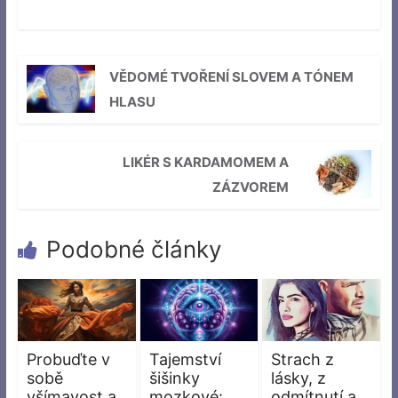
VĚDOMÉ TVOŘENÍ SLOVEM A TÓNEM
HLASU
LIKÉR S KARDAMOMEM A
ZÁZVOREM
Podobné články
Probuďte v
Tajemství
Strach z
sobě
šišinky
lásky, z
všímavost a
mozkové:
odmítnutí a