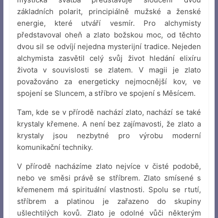
základních polarit, principiálně mužské a ženské
energie, které utváří vesmír. Pro alchymisty
představoval oheň a zlato božskou moc, od těchto
dvou sil se odvíjí nejedna mysterijní tradice. Nejeden
alchymista zasvětil celý svůj život hledání elixíru
života v souvislosti se zlatem. V magii je zlato
považováno za energeticky nejmocnější kov, ve
spojení se Sluncem, a stříbro ve spojení s Měsícem.
Tam, kde se v přírodě nachází zlato, nachází se také
krystaly křemene. A není bez zajímavosti, že zlato a
krystaly jsou nezbytné pro výrobu moderní
komunikační techniky.
V přírodě nacházíme zlato nejvíce v čisté podobě,
nebo ve směsi právě se stříbrem. Zlato smísené s
křemenem má spirituální vlastnosti. Spolu se rtutí,
stříbrem a platinou je zařazeno do skupiny
ušlechtilých kovů. Zlato je odolné vůči některým