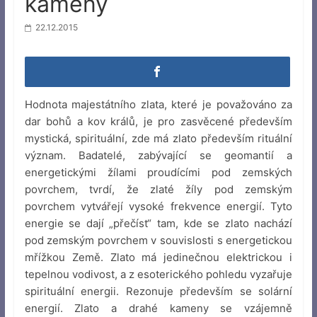
kameny
22.12.2015
Hodnota majestátního zlata, které je považováno za
dar bohů a kov králů, je pro zasvěcené především
mystická, spirituální, zde má zlato především rituální
význam. Badatelé, zabývající se geomantií a
energetickými žílami proudícími pod zemských
povrchem, tvrdí, že zlaté žíly pod zemským
povrchem vytvářejí vysoké frekvence energií. Tyto
energie se dají „přečíst“ tam, kde se zlato nachází
pod zemským povrchem v souvislosti s energetickou
mřížkou Země. Zlato má jedinečnou elektrickou i
tepelnou vodivost, a z esoterického pohledu vyzařuje
spirituální energii. Rezonuje především se solární
energií. Zlato a drahé kameny se vzájemně