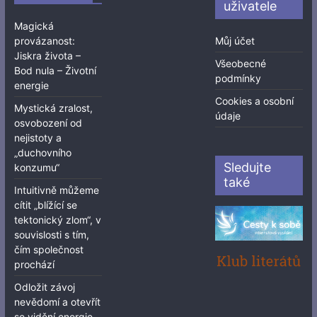
uživatele
Magická
provázanost:
Můj účet
Jiskra života –
Všeobecné
Bod nula – Životní
podmínky
energie
Cookies a osobní
Mystická zralost,
údaje
osvobození od
nejistoty a
„duchovního
Sledujte
konzumu“
také
Intuitivně můžeme
cítit „blížící se
tektonický zlom“, v
souvislosti s tím,
čím společnost
prochází
Odložit závoj
nevědomí a otevřít
se vidění energie