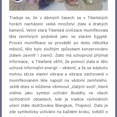
Traduje se, že v dávných časech se v Tibetských
horách nacházelo velké množství zlata a drahých
kamenů. Velmi stará Tibetská civilizace mumifikovala
těla zemřelých podobně jako ve starém Egyptě.
Proces mumifikace se prováděl po dobu několika
měsíců, tělo bylo složitým způsobem konzervováno
zlatem zevnitř i zvenčí. Zlato má schopnost přijímat
informace, a Tibeťané věřili, že pomocí zlata si tělo
uchová informační energii – vědomí, a že se kdykoliv
mohou skrze vlastní vibrace a vibrace zachované v
mumifikovaném těle napojit na vědomí zemřelého.
Ještě dnes si můžeme všimnout „zlatých soch“, které
vidíme jako symbol uctívání Buddhy ve všech
východních oblastech, kde je tradice východních
učení stále dodržována (Bangkok, Thajsko). Zlato je
zde symbolicky uctíváno na každém kroku, svědčí o