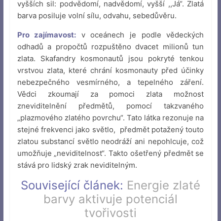
vyšších sil: podvědomí, nadvědomí, vyšší ,,Já“. Zlatá
barva posiluje volní sílu, odvahu, sebedůvěru.
Pro zajímavost:
v oceánech je podle vědeckých
odhadů a propočtů rozpuštěno dvacet milionů tun
zlata. Skafandry kosmonautů jsou pokryté tenkou
vrstvou zlata, které chrání kosmonauty před účinky
nebezpečného vesmírného, a tepelného záření.
Vědci zkoumají za pomoci zlata možnost
zneviditelnění předmětů, pomocí takzvaného
„plazmového zlatého povrchu“. Tato látka rezonuje na
stejné frekvenci jako světlo, předmět potažený touto
zlatou substancí světlo neodráží ani nepohlcuje, což
umožňuje „neviditelnost“. Takto ošetřený předmět se
stává pro lidský zrak neviditelným.
Související článek:
Energie zlaté
barvy aktivuje potenciál
tvořivosti