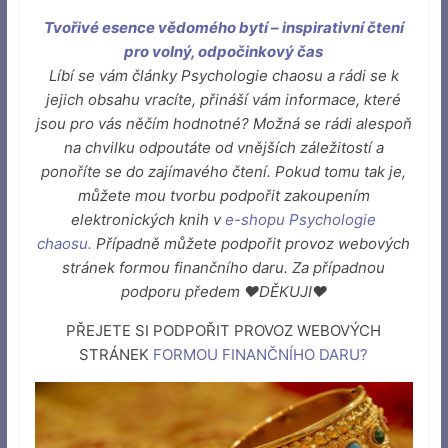
Tvořivé esence vědomého bytí – inspirativní čtení
pro volný, odpočinkový čas
Líbí se vám články Psychologie chaosu a rádi se k
jejich obsahu vracíte, přináší vám informace, které
jsou pro vás něčím hodnotné? Možná se rádi alespoň
na chvilku odpoutáte od vnějších záležitostí a
ponoříte se do zajímavého čtení. Pokud tomu tak je,
můžete mou tvorbu podpořit zakoupením
elektronických knih v
e-shopu Psychologie
chaosu
.
Případně můžete podpořit provoz webových
stránek formou finančního daru. Za případnou
podporu předem ♥DĚKUJI♥
PŘEJETE SI PODPOŘIT PROVOZ WEBOVÝCH
STRÁNEK
FORMOU FINANČNÍHO DARU
?