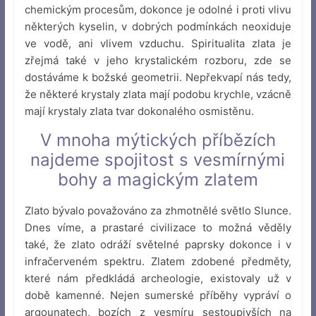
chemickým procesům, dokonce je odolné i proti vlivu
některých kyselin, v dobrých podmínkách neoxiduje
ve vodě, ani vlivem vzduchu. Spiritualita zlata je
zřejmá také v jeho krystalickém rozboru, zde se
dostáváme k božské geometrii. Nepřekvapí nás tedy,
že některé krystaly zlata mají podobu krychle, vzácně
mají krystaly zlata tvar dokonalého osmistěnu.
V mnoha mýtických příbězích
najdeme spojitost s vesmírnými
bohy a magickým zlatem
Zlato bývalo považováno za zhmotnělé světlo Slunce.
Dnes víme, a prastaré civilizace to možná věděly
také, že zlato odráží světelné paprsky dokonce i v
infračerveném spektru. Zlatem zdobené předměty,
které nám předkládá archeologie, existovaly už v
době kamenné. Nejen sumerské příběhy vypráví o
argounatech, bozích z vesmíru sestoupivších na