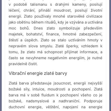
v podobě talismanu s drahými kameny, posilují
léčení, chrání, přináší moudrost, posilují životní
energii. Zlato používaly mnohé starověké civilizace
jako obětinu během rituálů, kdy je vzývána a uctívána
moc bohů. Dnes zlato symbolizuje především
majetek, bohatství, finance, hmotné zabezpečení,
štěstí a úspěch. Zlato se stalo uctíváním hmoty v
nepravém slova smyslu. Zlaté šperky, vzhledem k
tomu, že zlato má schopnost přijímat informace, a
často se nevyhneme negativním energiím, je nutné
pravidelně čistit.
Vibrační energie zlaté barvy
Zlatá barva představuje jsoucnost, energii nejvyšší
božské síly, intuice, moudrosti a pochopení. Zlatá
barva má v sobě fluidum k pochopení všeho co je
božské, nadsmyslové a nadhraniční. Podporuje
duchovní energie, věštění, napojení na energie