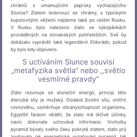
chrámů s omamujícími paprsky vycházejícího
Slunce? Zlatem lesknoucí se chrámy, s typickými
kupolovitými věžemi najdeme také po celém Rusku.
V Rusku bylo nalezeno zlato ve vykopávkách
prováděných na slovanských pohřebištích. Své by
dokázalo vyprávět také legendární Eldorádo, pokud
by bylo kdy objeveno.
S uctíváním Slunce souvisí
„metafyzika světla“ nebo ,,světlo
vesmírné pravdy“
Zlato rezonuje se sluneční energií, princip této
éterické síly je mužský. Dodává životní sílu, vnitřní
rovnováhu, usměrňuje obranyschopnost organismu.
Egyptští faraoni věděli, že zlato má léčivé účinky,
navíc dokonale uchovává informace. Vrcholky
pyramid bývaly svého času pokryté zlatem, zlato prý
zvyšovalo jak energetické vyzařování pyramid, tak