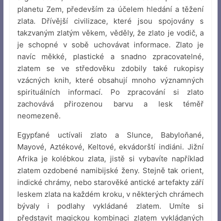
planetu Zem, především za účelem hledání a těžení
zlata. Dřívější civilizace, které jsou spojovány s
takzvaným zlatým věkem, věděly, že zlato je vodič, a
je schopné v sobě uchovávat informace. Zlato je
navíc měkké, plastické a snadno zpracovatelné,
zlatem se ve středověku zdobily také rukopisy
vzácných knih, které obsahují mnoho významných
spirituálních informací. Po zpracování si zlato
zachovává přirozenou barvu a lesk téměř
neomezeně.
Egypťané uctívali zlato a Slunce, Babyloňané,
Mayové, Aztékové, Keltové, ekvádorští indiáni. Jižní
Afrika je kolébkou zlata, jistě si vybavíte například
zlatem ozdobené namibijské ženy. Stejně tak orient,
indické chrámy, nebo starověké antické artefakty září
leskem zlata na každém kroku, v některých chrámech
bývaly i podlahy vykládané zlatem. Umíte si
představit magickou kombinaci zlatem vykládaných