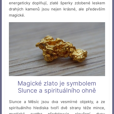
energeticky doplňují, zlaté šperky zdobené leskem
drahých kamenů jsou nejen krásné, ale především
magické.
Magické zlato je symbolem
Slunce a spirituálního ohně
Slunce a Měsíc jsou dva vesmírné objekty, a ze
spirituálního hlediska tvoří dvě strany téže mince,
mystická svatba představuje sloučení dvou