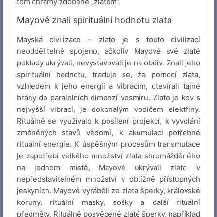
tom chrámy zdobené „zlatem“.
Mayové znali spirituální hodnotu zlata
Mayská civilizace – zlato je s touto civilizací
neoddělitelně spojeno, ačkoliv Mayové své zlaté
poklady ukrývali, nevystavovali je na obdiv. Znali jeho
spirituální hodnotu, traduje se, že pomocí zlata,
vzhledem k jeho energii a vibracím, otevírali tajné
brány do paralelních dimenzí vesmíru. Zlato je kov s
nejvyšší vibrací, je dokonalým vodičem elektřiny.
Rituálně se využívalo k posílení projekcí, k vyvolání
změněných stavů vědomí, k akumulaci potřebné
rituální energie. K úspěšným procesům transmutace
je zapotřebí velkého množství zlata shromážděného
na jednom místě, Mayové ukrývali zlato v
nepředstavitelném množství v obtížně přístupných
jeskyních. Mayové vyráběli ze zlata šperky, královské
koruny, rituální masky, sošky a další rituální
předměty. Rituálně posvěcené zlaté šperky, například