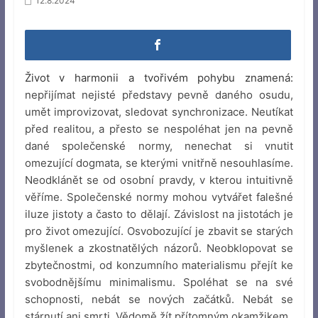
12.8.2024
Život v harmonii a tvořivém pohybu znamená:
nepřijímat nejisté představy pevně daného osudu,
umět improvizovat, sledovat synchronizace. Neutíkat
před realitou, a přesto se nespoléhat jen na pevně
dané společenské normy, nenechat si vnutit
omezující dogmata, se kterými vnitřně nesouhlasíme.
Neodklánět se od osobní pravdy, v kterou intuitivně
věříme. Společenské normy mohou vytvářet falešné
iluze jistoty a často to dělají. Závislost na jistotách je
pro život omezující. Osvobozující je zbavit se starých
myšlenek a zkostnatělých názorů. Neobklopovat se
zbytečnostmi, od konzumního materialismu přejít ke
svobodnějšímu minimalismu. Spoléhat se na své
schopnosti, nebát se nových začátků. Nebát se
stárnutí ani smrti. Vědomě žít přítomným okamžikem.