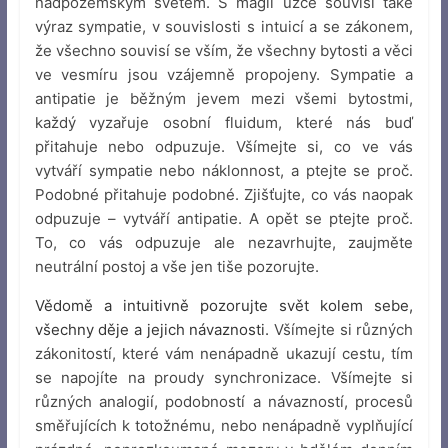
nadpozemským světem. S magií úzce souvisí také
výraz sympatie, v souvislosti s intuicí a se zákonem,
že všechno souvisí se vším, že všechny bytosti a věci
ve vesmíru jsou vzájemně propojeny. Sympatie a
antipatie je běžným jevem mezi všemi bytostmi,
každý vyzařuje osobní fluidum, které nás buď
přitahuje nebo odpuzuje. Všímejte si, co ve vás
vytváří sympatie nebo náklonnost, a ptejte se proč.
Podobné přitahuje podobné. Zjišťujte, co vás naopak
odpuzuje – vytváří antipatie. A opět se ptejte proč.
To, co vás odpuzuje ale nezavrhujte, zaujměte
neutrální postoj a vše jen tiše pozorujte.
Vědomě a intuitivně pozorujte svět kolem sebe,
všechny děje a jejich návaznosti.
Všímejte si různých
zákonitostí, které vám nenápadně ukazují cestu, tím
se napojíte na proudy synchronizace. Všímejte si
různých analogií, podobností a návazností, procesů
směřujících k totožnému, nebo nenápadně vyplňující