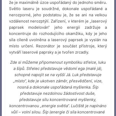
že je maximálně úzce uspořádaný do jednoho směru.
Světlo laseru je soudržné, dokonale uspořádané a
nerozporné, jeho podstatou je, že se ani na velkou
vzdálenost nerozptýlí. Zařízení, v kterém je „laserový
paprsek modelován“ jeho energii zadržuje a
koncentruje do rozhodujícího okamžiku, kdy je jeho
síla cíleně uvolněna a laserový paprsek je vyslán na
místo určení. Rezonátor je součást přístroje, který
vytváří laserové paprsky a je tvořen zrcadly.
Zde si můžeme připomenout symboliku střelce, luku
a šípů. Střelec představuje vědomí ega (malé já),
schopné napojit se na vyšší Já. Luk představuje
„místo“, kde je ukotven záměr, přesvědčení, vize,
nosná a dokonale uspořádaná myšlenka. Šíp
představuje nezdolnou žádostivost duše,
představuje sílu koncentrované myšlenky,
koncentrovanou „energie světla“. Lučiště je napínáno
vůlí – volní silou. Šíp (energie či síla koncentrované