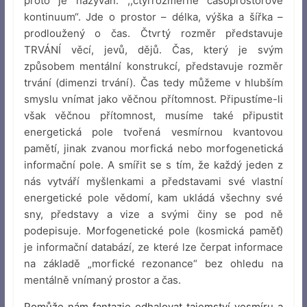
proto je nazýván: ,,čtyřrozměrné časoprostorové
kontinuum“. Jde o prostor – délka, výška a šířka –
prodloužený o čas. Čtvrtý rozměr představuje
TRVÁNÍ věcí, jevů, dějů. Čas, který je svým
způsobem mentální konstrukcí, představuje rozměr
trvání (dimenzi trvání). Čas tedy můžeme v hlubším
smyslu vnímat jako věčnou přítomnost. Připustíme-li
však věčnou přítomnost, musíme také připustit
energetická pole tvořená vesmírnou kvantovou
pamětí, jinak zvanou morfická nebo morfogenetická
informační pole. A smířit se s tím, že každý jeden z
nás vytváří myšlenkami a představami své vlastní
energetické pole vědomí, kam ukládá všechny své
sny, představy a vize a svými činy se pod ně
podepisuje. Morfogenetické pole (kosmická paměť)
je informační databází, ze které lze čerpat informace
na základě „morfické rezonance“ bez ohledu na
mentálně vnímaný prostor a čas.
Pomůže nám fantazie odhalovat tajemství vesmíru a