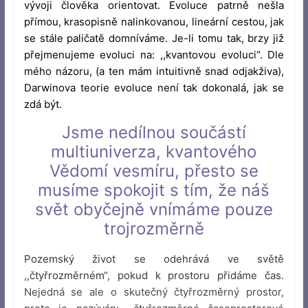
vývoji člověka orientovat. Evoluce patrně nešla
přímou, krasopisně nalinkovanou, lineární cestou, jak
se stále paličatě domníváme. Je-li tomu tak, brzy již
přejmenujeme evoluci na: ,,kvantovou evoluci“. Dle
mého názoru, (a ten mám intuitivně snad odjakživa),
Darwinova teorie evoluce není tak dokonalá, jak se
zdá být.
Jsme nedílnou součástí
multiuniverza, kvantového
Vědomí vesmíru, přesto se
musíme spokojit s tím, že náš
svět obyčejně vnímáme pouze
trojrozměrně
Pozemský život se odehrává ve světě
,,čtyřrozměrném“, pokud k prostoru přidáme čas.
Nejedná se ale o skutečný čtyřrozměrný prostor,