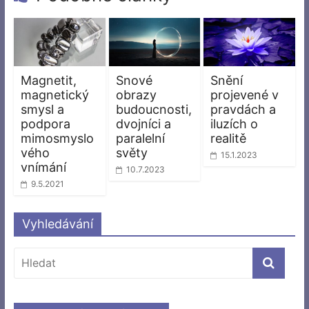
Magnetit,
Snové
Snění
magnetický
obrazy
projevené v
smysl a
budoucnosti,
pravdách a
podpora
dvojníci a
iluzích o
mimosmyslo
paralelní
realitě
vého
světy
15.1.2023
vnímání
10.7.2023
9.5.2021
Vyhledávání