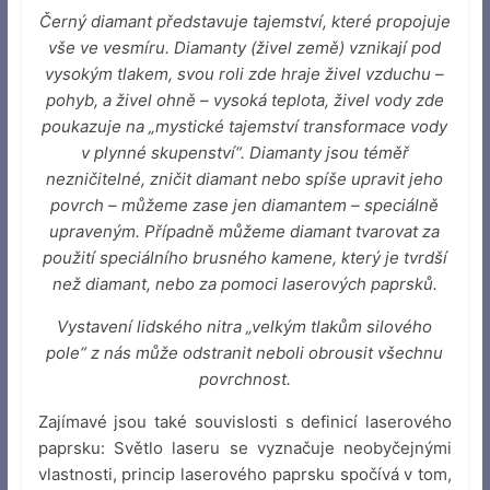
Černý diamant představuje tajemství, které propojuje
vše ve vesmíru. Diamanty (živel země) vznikají pod
vysokým tlakem, svou roli zde hraje živel vzduchu –
pohyb, a živel ohně – vysoká teplota, živel vody zde
poukazuje na „mystické tajemství transformace vody
v plynné skupenství“. Diamanty jsou téměř
nezničitelné, zničit diamant nebo spíše upravit jeho
povrch – můžeme zase jen diamantem – speciálně
upraveným. Případně můžeme diamant tvarovat za
použití speciálního brusného kamene, který je tvrdší
než diamant, nebo za pomoci laserových paprsků.
Vystavení lidského nitra „velkým tlakům silového
pole“ z nás může odstranit neboli obrousit všechnu
povrchnost.
Zajímavé jsou také souvislosti s definicí laserového
paprsku: Světlo laseru se vyznačuje neobyčejnými
vlastnosti, princip laserového paprsku spočívá v tom,