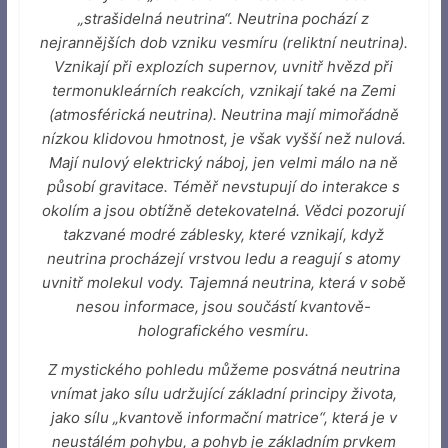
„strašidelná neutrina“. Neutrina pochází z
nejrannějších dob vzniku vesmíru (reliktní neutrina).
Vznikají při explozích supernov, uvnitř hvězd při
termonukleárních reakcích, vznikají také na Zemi
(atmosférická neutrina). Neutrina mají mimořádně
nízkou klidovou hmotnost, je však vyšší než nulová.
Mají nulový elektrický náboj, jen velmi málo na ně
působí gravitace. Téměř nevstupují do interakce s
okolím a jsou obtížně detekovatelná. Vědci pozorují
takzvané modré záblesky, které vznikají, když
neutrina procházejí vrstvou ledu a reagují s atomy
uvnitř molekul vody. Tajemná neutrina, která v sobě
nesou informace, jsou součástí kvantově-
holografického vesmíru.
Z mystického pohledu můžeme posvátná neutrina
vnímat jako sílu udržující základní principy života,
jako sílu „kvantově informační matrice“, která je v
neustálém pohybu, a pohyb je základním prvkem