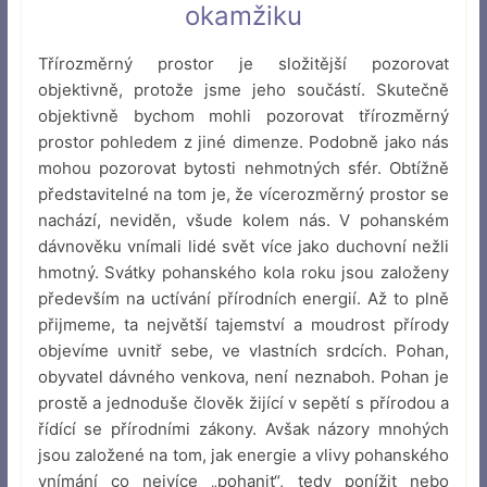
okamžiku
Třírozměrný prostor je složitější pozorovat
objektivně, protože jsme jeho součástí. Skutečně
objektivně bychom mohli pozorovat třírozměrný
prostor pohledem z jiné dimenze. Podobně jako nás
mohou pozorovat bytosti nehmotných sfér. Obtížně
představitelné na tom je, že vícerozměrný prostor se
nachází, neviděn, všude kolem nás. V pohanském
dávnověku vnímali lidé svět více jako duchovní nežli
hmotný. Svátky pohanského kola roku jsou založeny
především na uctívání přírodních energií. Až to plně
přijmeme, ta největší tajemství a moudrost přírody
objevíme uvnitř sebe, ve vlastních srdcích. Pohan,
obyvatel dávného venkova, není neznaboh. Pohan je
prostě a jednoduše člověk žijící v sepětí s přírodou a
řídící se přírodními zákony. Avšak názory mnohých
jsou založené na tom, jak energie a vlivy pohanského
vnímání co nejvíce „pohanit“, tedy ponížit nebo