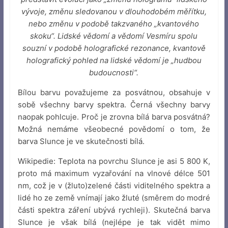
vývoje, změnu sledovanou v dlouhodobém měřítku,
nebo změnu v podobě takzvaného „kvantového
skoku“. Lidské vědomí a vědomí Vesmíru spolu
souzní v podobě holografické rezonance, kvantově
holografický pohled na lidské vědomí je „hudbou
budoucnosti“.
Bílou barvu považujeme za posvátnou, obsahuje v
sobě všechny barvy spektra. Černá všechny barvy
naopak pohlcuje. Proč je zrovna bílá barva posvátná?
Možná nemáme všeobecné povědomí o tom, že
barva Slunce je ve skutečnosti bílá.
Wikipedie: Teplota na povrchu Slunce je asi 5 800 K,
proto má maximum vyzařování na vlnové délce 501
nm, což je v (žluto)zelené části viditelného spektra a
lidé ho ze země vnímají jako žluté (směrem do modré
části spektra záření ubývá rychleji). Skutečná barva
Slunce je však bílá (nejlépe je tak vidět mimo