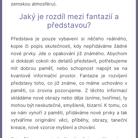
zemskou atmosféru).
Jaký je rozdíl mezi fantazií a
představou?
Představa je pouze vybavení si něčeho reálného,
kopie či popis skutečnosti, kdy nepřidáváme žádné
nové prvky. Jde o opakování již známého. Abychom
si dokázali cokoli do detailů představit, potřebujeme
mít dobrou paměť, nebo schopnost napojit se na
kvantově informační prostor. Fantazie je rozvíjení
představy toho, co již známe, co máme uchováno v
paměti, co zrovna pozorujeme. Z těchto informací
skládáme nové obrazy nebo děje (sníme, tvoříme), ty
mohou být neskutečné, smyšlené, bizarní. K tomu, co
se nám vynoří z paměti, přidáváme nové prvky a tak
vytváříme originální věci, příběhy, obrazy, taneční
kreace, nové vzorce myšlení a chování.