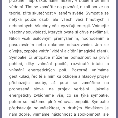
prázdné, neprozkoumané mezery v bdělém denním
vědomí. Tím se zaměříte na poznání, nikoli pouze na
teorie, zříte skutečnost v jasném světle. Sympatie se
netýká pouze osob, ale všech věcí hmotných i
nehmotných. Všechny věci vyzařují energii. Vnímejte
všechny souvislosti, kterých byste si dříve nevšímali.
Nikoli však usilovným přemýšlením, hodnocením a
posuzováním nebo dokonce odsuzováním. Jen se
dívejte, zapojte vnitřní vidění a cítění (magické zření).
Sympatie či antipatie můžeme odhadnout na první
pohled, díky vnímání pocitů, rozvinuté intuici a
vnímání energetických polí. Pozorně vnímáme
gestikulaci, řeč těla, mimiku obličeje a hlasový projev
přicházející osoby, až poté se zaměříme na
pronesená slova, na projev verbální. Jakmile
energeticky zvládneme vše, co se týká sympatie,
potom se můžeme plně věnovat empatii. Sympatie
představuje sounáležitost, s druhým člověkem je
nám dobře, vnímáme náklonnost a spokojenost, ale