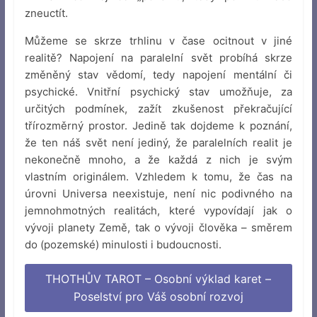
zneuctít.
Můžeme se skrze trhlinu v čase ocitnout v jiné
realitě? Napojení na paralelní svět probíhá skrze
změněný stav vědomí, tedy napojení mentální či
psychické. Vnitřní psychický stav umožňuje, za
určitých podmínek, zažít zkušenost překračující
třírozměrný prostor. Jedině tak dojdeme k poznání,
že ten náš svět není jediný, že paralelních realit je
nekonečně mnoho, a že každá z nich je svým
vlastním originálem. Vzhledem k tomu, že čas na
úrovni Universa neexistuje, není nic podivného na
jemnohmotných realitách, které vypovídají jak o
vývoji planety Země, tak o vývoji člověka – směrem
do (pozemské) minulosti i budoucnosti.
THOTHŮV TAROT – Osobní výklad karet –
Poselství pro Váš osobní rozvoj