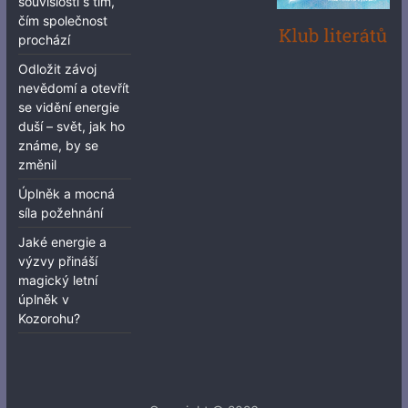
souvislosti s tím,
čím společnost
prochází
Odložit závoj
nevědomí a otevřít
se vidění energie
duší – svět, jak ho
známe, by se
změnil
Úplněk a mocná
síla požehnání
Jaké energie a
výzvy přináší
magický letní
úplněk v
Kozorohu?