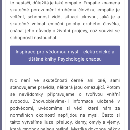
to nestačí, důležitá je také empatie. Empatie znamená
skutečné porozumění druhému člověku, empatie je
vcítění, schopnost vidět situaci takovou, jaká je a
skutečně vnímat emoční polohy druhého člověka,
chápat jeho důvody a životní projevy, což souvisí se
schopností naslouchat.
Inspirace pro vědomou mysl – elektronické a
tištěné knihy Psychologie chaosu
Nic není ve skutečnosti černé ani bílé, sami
stanovujeme pravidla, některá jsou omezující.
Potom
se nevědomky připravujeme o tvořivou vnitřní
svobodu. Znovuobjevíme-li informace uložené v
podvědomí, uvědomíme si věci, které nám za
normálních okolností nepřijdou na mysl. Často si
takto vytváříme iluze, přeludy, klamy, omyly a vjemy,
které mnohdy nejsou reálné. Mystika dokonce někdy