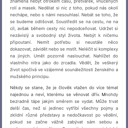
znamená nebýt otrokem času, přetvářek, vnucených
rolí a masek. Nedělat si nic z toho, pokud nás okolí
nechápe, nebo s námi nesouhlasí. Nebát se toho, že
se budeme odlišovat. Soustředit se na cestu, ne na
cíl, avšak během cesty nic nepodceňovat. Udržet si
nezávislý a svobodný styl života. Nebýt k ničemu
připoutaní. Nemít potřebu si neustále něco
dokazovat, závidět nebo se mstít. Neléčit si komplexy
na jiných. Umět pozorně naslouchat. Nahlížet do
vlastního nitra jako do zrcadla. Vědět, že veškerý
život spočívá ve vzájemné sounáležitosti ženského a
mužského principu.
Někdy se stane, že je člověk vtažen do více témat
najednou a neví, kterému se věnovat dřív.
M
nohdy
bezradně tápe jakým směrem se vydat. Může trvat
delší čas, než si jedinec vytříbí všechny pojmy a
zklidní různé představy a nedočkavost po vědění,
pokud se začne vážně zabývat sám sebou a