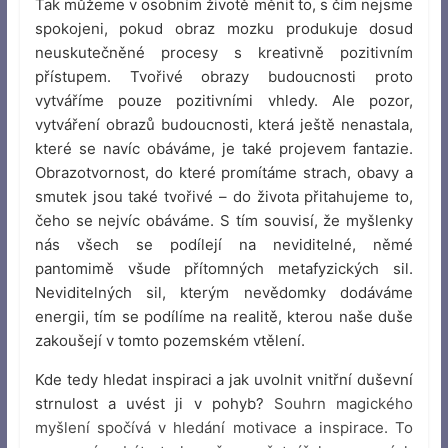
Tak můžeme v osobním životě měnit to, s čím nejsme
spokojeni, pokud obraz mozku produkuje dosud
neuskutečněné procesy s kreativně pozitivním
přístupem. Tvořivé obrazy budoucnosti proto
vytváříme pouze pozitivními vhledy. Ale pozor,
vytváření obrazů budoucnosti, která ještě nenastala,
které se navíc obáváme, je také projevem fantazie.
Obrazotvornost, do které promítáme strach, obavy a
smutek jsou také tvořivé – do života přitahujeme to,
čeho se nejvíc obáváme. S tím souvisí, že myšlenky
nás všech se podílejí na neviditelné, němé
pantomimě všude přítomných metafyzických sil.
Neviditelných sil, kterým nevědomky dodáváme
energii, tím se podílíme na realitě, kterou naše duše
zakoušejí v tomto pozemském vtělení.
Kde tedy hledat inspiraci a jak uvolnit vnitřní duševní
strnulost a uvést ji v pohyb?
Souhrn magického
myšlení spočívá v hledání motivace a inspirace. To