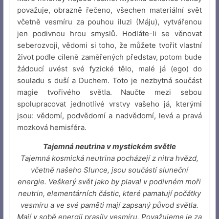
považuje, obrazně řečeno, všechen materiální svět
včetně vesmíru za pouhou iluzi (Máju), vytvářenou
jen podivnou hrou smyslů. Hodláte-li se věnovat
seberozvoji, vědomi si toho, že můžete tvořit vlastní
život podle cíleně zaměřených představ, potom bude
žádoucí uvést své fyzické tělo, malé já (ego) do
souladu s duší a Duchem. Toto je nezbytná součást
magie tvořivého světla. Naučte mezi sebou
spolupracovat jednotlivé vrstvy vašeho já, kterými
jsou: vědomí, podvědomí a nadvědomí, levá a pravá
mozková hemisféra.
Tajemná neutrina v mystickém světle
Tajemná kosmická neutrina pocházejí z nitra hvězd,
včetně našeho Slunce, jsou součástí sluneční
energie. Veškerý svět jako by plaval v podivném moři
neutrin, elementárních částic, které pamatují počátky
vesmíru a ve své paměti mají zapsaný původ světla.
Mají v sobě energii prasíly vesmíru. Považujeme je za