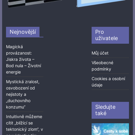
Nejnovější
Pro
uživatele
Magická
provázanost:
Můj účet
Jiskra života –
Všeobecné
Bod nula – Životní
podmínky
energie
Cookies a osobní
Mystická zralost,
údaje
osvobození od
nejistoty a
„duchovního
Sledujte
konzumu“
také
Intuitivně můžeme
cítit „blížící se
tektonický zlom“, v