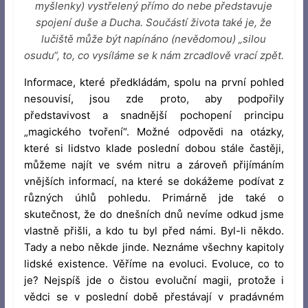
myšlenky) vystřelený přímo do nebe představuje
spojení duše a Ducha. Součástí života také je, že
lučiště může být napínáno (nevědomou) „silou
osudu“, to, co vysíláme se k nám zrcadlově vrací zpět.
Informace, které předkládám, spolu na první pohled
nesouvisí, jsou zde proto, aby podpořily
představivost a snadnější pochopení principu
„magického tvoření“. Možné odpovědi na otázky,
které si lidstvo klade poslední dobou stále častěji,
můžeme najít ve svém nitru a zároveň přijímáním
vnějších informací, na které se dokážeme podívat z
různých úhlů pohledu. Primárně jde také o
skutečnost, že do dnešních dnů nevíme odkud jsme
vlastně přišli, a kdo tu byl před námi. Byl-li někdo.
Tady a nebo někde jinde. Neznáme všechny kapitoly
lidské existence. Věříme na evoluci. Evoluce, co to
je? Nejspíš jde o čistou evoluční magii, protože i
vědci se v poslední době přestávají v pradávném