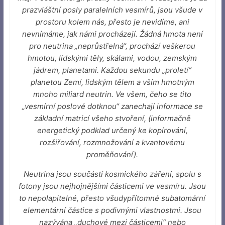
prazvláštní posly paralelních vesmírů, jsou všude v
prostoru kolem nás, přesto je nevidíme, ani
nevnímáme, jak námi procházejí. Žádná hmota není
pro neutrina „neprůstřelná“, prochází veškerou
hmotou, lidskými těly, skálami, vodou, zemským
jádrem, planetami. Každou sekundu „proletí“
planetou Zemí, lidským tělem a vším hmotným
mnoho miliard neutrin. Ve všem, čeho se tito
„vesmírní poslové dotknou“ zanechají informace se
základní matricí všeho stvoření, (informačně
energetický podklad určený ke kopírování,
rozšiřování, rozmnožování a kvantovému
proměňování).
Neutrina jsou součástí kosmického záření, spolu s
fotony jsou nejhojnějšími částicemi ve vesmíru. Jsou
to nepolapitelné, přesto všudypřítomné subatomární
elementární částice s podivnými vlastnostmi. Jsou
nazývána „duchové mezi částicemi“ nebo