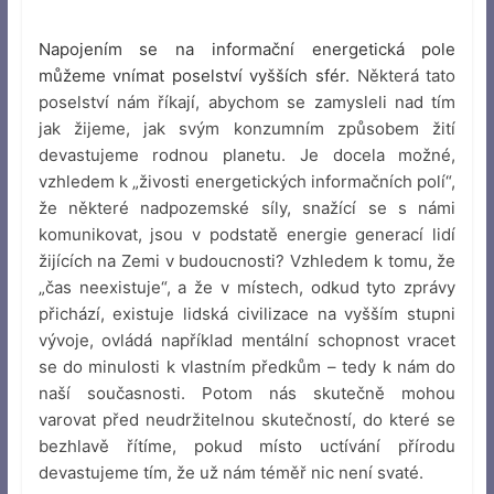
Napojením se na informační energetická pole
můžeme vnímat poselství vyšších sfér.
Některá tato
poselství nám říkají, abychom se zamysleli nad tím
jak žijeme, jak svým konzumním způsobem žití
devastujeme rodnou planetu. Je docela možné,
vzhledem k „živosti energetických informačních polí“,
že některé nadpozemské síly, snažící se s námi
komunikovat, jsou v podstatě energie generací lidí
žijících na Zemi v budoucnosti? Vzhledem k tomu, že
„čas neexistuje“, a že v místech, odkud tyto zprávy
přichází, existuje lidská civilizace na vyšším stupni
vývoje, ovládá například mentální schopnost vracet
se do minulosti k vlastním předkům – tedy k nám do
naší současnosti. Potom nás skutečně mohou
varovat před neudržitelnou skutečností, do které se
bezhlavě řítíme, pokud místo uctívání přírodu
devastujeme tím, že už nám téměř nic není svaté.