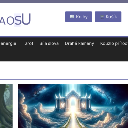
Knihy
Košík
 energie
Tarot
Síla slova
Drahé kameny
Kouzlo přírod