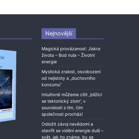
Nejnovější
Magická provázanost: Jiskra
života – Bod nula – Životní
energie
Mystická zralost, osvobození
od nejistoty a „duchovního
konzumu“
Intuitivně můžeme cítit „blížící
se tektonický zlom“, v
souvislosti s tím, čím
společnost prochází
Odložit závoj nevědomí a
otevřít se vidění energie duší –
svět, jak ho známe, by se