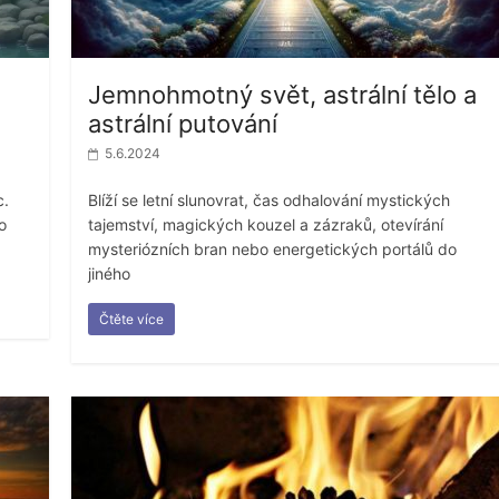
Jemnohmotný svět, astrální tělo a
astrální putování
5.6.2024
c.
Blíží se letní slunovrat, čas odhalování mystických
o
tajemství, magických kouzel a zázraků, otevírání
mysteriózních bran nebo energetických portálů do
jiného
Čtěte více