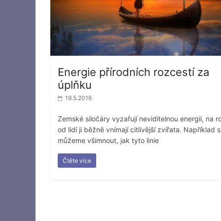
Energie přírodních rozcestí za
úplňku
19.5.2016
Zemské siločáry vyzařují neviditelnou energii, na ro
od lidí ji běžně vnímají citlivější zvířata. Například s
můžeme všimnout, jak tyto linie
Čtěte více