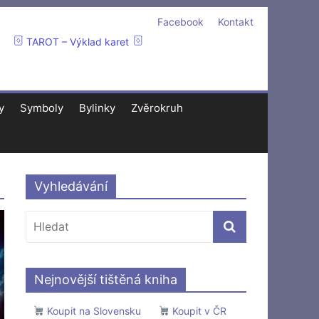
Facebook
Kontakt
TAROT – Výklad karet
y
Symboly
Bylinky
Zvěrokruh
Vyhledávání
Nejnovější tištěná kniha
Koupit na Slovensku
Koupit v ČR