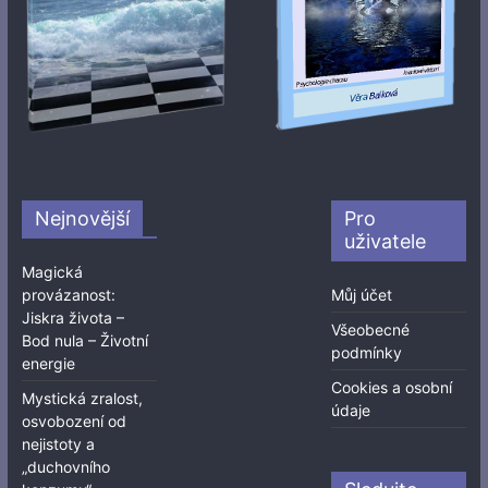
Nejnovější
Pro
uživatele
Magická
provázanost:
Můj účet
Jiskra života –
Všeobecné
Bod nula – Životní
podmínky
energie
Cookies a osobní
Mystická zralost,
údaje
osvobození od
nejistoty a
„duchovního