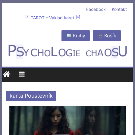
Facebook
Kontakt
TAROT – Výklad karet
Knihy
Košík
karta Poustevník