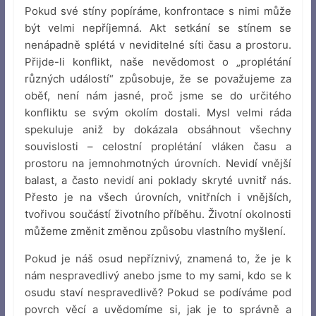
Pokud své stíny popíráme, konfrontace s nimi může
být velmi nepříjemná. Akt setkání se stínem se
nenápadně splétá v neviditelné síti času a prostoru.
Přijde-li konflikt, naše nevědomost o „proplétání
různých událostí“ způsobuje, že se považujeme za
oběť, není nám jasné, proč jsme se do určitého
konfliktu se svým okolím dostali. Mysl velmi ráda
spekuluje aniž by dokázala obsáhnout všechny
souvislosti – celostní proplétání vláken času a
prostoru na jemnohmotných úrovních. Nevidí vnější
balast, a často nevidí ani poklady skryté uvnitř nás.
Přesto je na všech úrovních, vnitřních i vnějších,
tvořivou součástí životního příběhu. Životní okolnosti
můžeme změnit změnou způsobu vlastního myšlení.
Pokud je náš osud nepříznivý, znamená to, že je k
nám nespravedlivý anebo jsme to my sami, kdo se k
osudu staví nespravedlivě? Pokud se podíváme pod
povrch věcí a uvědomíme si, jak je to správně a