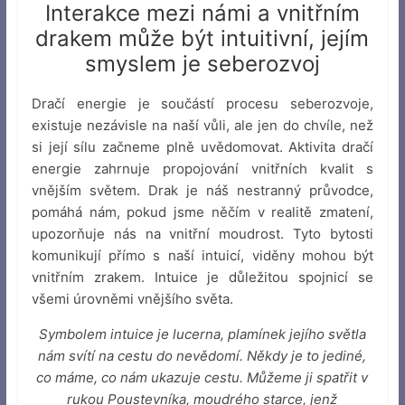
Interakce mezi námi a vnitřním
drakem může být intuitivní, jejím
smyslem je seberozvoj
Dračí energie je součástí procesu seberozvoje,
existuje nezávisle na naší vůli, ale jen do chvíle, než
si její sílu začneme plně uvědomovat. Aktivita dračí
energie zahrnuje propojování vnitřních kvalit s
vnějším světem. Drak je náš nestranný průvodce,
pomáhá nám, pokud jsme něčím v realitě zmatení,
upozorňuje nás na vnitřní moudrost. Tyto bytosti
komunikují přímo s naší intuicí, viděny mohou být
vnitřním zrakem. Intuice je důležitou spojnicí se
všemi úrovněmi vnějšího světa.
Symbolem intuice je lucerna, plamínek jejího světla
nám svítí na cestu do nevědomí. Někdy je to jediné,
co máme, co nám ukazuje cestu. Můžeme ji spatřit v
rukou Poustevníka, moudrého starce, jenž