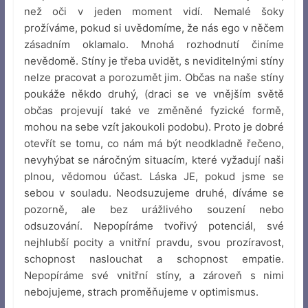
než oči v jeden moment vidí. Nemalé šoky
prožíváme, pokud si uvědomíme, že nás ego v něčem
zásadním oklamalo. Mnohá rozhodnutí činíme
nevědomě. Stíny je třeba uvidět, s neviditelnými stíny
nelze pracovat a porozumět jim. Občas na naše stíny
poukáže někdo druhý, (draci se ve vnějším světě
občas projevují také ve změněné fyzické formě,
mohou na sebe vzít jakoukoli podobu). Proto je dobré
otevřít se tomu, co nám má být neodkladně řečeno,
nevyhýbat se náročným situacím, které vyžadují naši
plnou, vědomou účast. Láska JE, pokud jsme se
sebou v souladu. Neodsuzujeme druhé, díváme se
pozorně, ale bez urážlivého souzení nebo
odsuzování. Nepopíráme tvořivý potenciál, své
nejhlubší pocity a vnitřní pravdu, svou prozíravost,
schopnost naslouchat a schopnost empatie.
Nepopíráme své vnitřní stíny, a zároveň s nimi
nebojujeme, strach proměňujeme v optimismus.