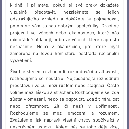
klidně ji přijmete, pokud si své draky dokážete
vizuálně představit, nezaleknete se jejich
odstrašujícího vzhledu a dokážete je pojmenovat,
potom se vám stanou dobrými společníky. Draci se
projevují ve věcech nebo okolnostech, které nás
mimořádně přitahují, nebo ve věcech, které naprosto
nesnášíme. Nebo v okamžicích, pro které mysl
zaměřená na levou hemisféru postrádá racionální
vysvětlení.
Život je sledem rozhodnutí, rozhodování a váhavosti,
rozhodujeme se neustále. Nejzásadnější rozhodnutí
představují volbu mezi růstem nebo stagnací. Často
volíme mezi láskou a strachem. Rozhodujeme se, zda
zůstat v omezení, nebo se odpoutat. Zda žít minulost
nebo přítomnost. Žít či nežít v upřímnosti.
Rozhodujeme se mezi emocemi a rozumem.
Zvažujeme, jak napravit vlastní chyby spočívající v
nesprávném úsudku. Kolem nás se toho děje více,