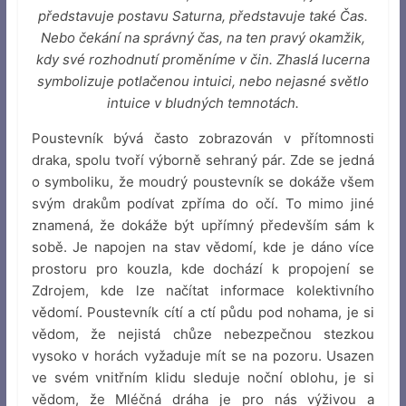
představuje postavu Saturna, představuje také Čas.
Nebo čekání na správný čas, na ten pravý okamžik,
kdy své rozhodnutí proměníme v čin. Zhaslá lucerna
symbolizuje potlačenou intuici, nebo nejasné světlo
intuice v bludných temnotách.
Poustevník bývá často zobrazován v přítomnosti
draka, spolu tvoří výborně sehraný pár. Zde se jedná
o symboliku, že moudrý poustevník se dokáže všem
svým drakům podívat zpříma do očí. To mimo jiné
znamená, že dokáže být upřímný především sám k
sobě. Je napojen na stav vědomí, kde je dáno více
prostoru pro kouzla, kde dochází k propojení se
Zdrojem, kde lze načítat informace kolektivního
vědomí. Poustevník cítí a ctí půdu pod nohama, je si
vědom, že nejistá chůze nebezpečnou stezkou
vysoko v horách vyžaduje mít se na pozoru. Usazen
ve svém vnitřním klidu sleduje noční oblohu, je si
vědom, že Mléčná dráha je pro nás výživou a