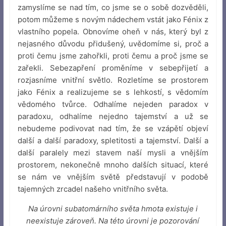
zamyslíme se nad tím, co jsme se o sobě dozvěděli,
potom můžeme s novým nádechem vstát jako Fénix z
vlastního popela. Obnovíme oheň v nás, který byl z
nejasného důvodu přidušený, uvědomíme si, proč a
proti čemu jsme zahořkli, proti čemu a proč jsme se
zařekli. Sebezapření proměníme v sebepřijetí a
rozjasníme vnitřní světlo. Rozletíme se prostorem
jako Fénix a realizujeme se s lehkostí, s vědomím
vědomého tvůrce. Odhalíme nejeden paradox v
paradoxu, odhalíme nejedno tajemství a už se
nebudeme podivovat nad tím, že se vzápětí objeví
další a další paradoxy, spletitosti a tajemství. Další a
další paralely mezi stavem naší mysli a vnějším
prostorem, nekonečně mnoho dalších situací, které
se nám ve vnějším světě představují v podobě
tajemných zrcadel našeho vnitřního světa.
Na úrovni subatomárního světa hmota existuje i
neexistuje zároveň. Na této úrovni je pozorování