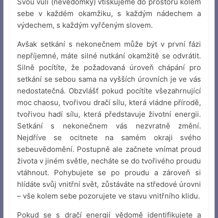
Svou vůli (nevědomky) vtiskujeme do prostoru kolem
sebe v každém okamžiku, s každým nádechem a
výdechem, s každým vyřčeným slovem.
Avšak setkání s nekonečnem může být v první fázi
nepříjemné, máte silné nutkání okamžitě se odvrátit.
Silně pocítíte, že požadovaná úroveň chápání pro
setkání se sebou sama na vyšších úrovních je ve vás
nedostatečná. Obzvlášť pokud pocítíte všezahrnující
moc chaosu, tvořivou dračí sílu, která vládne přírodě,
tvořivou hadí sílu, která představuje životní energii.
Setkání s nekonečnem vás nezvratně změní.
Nejdříve se ocitnete na samém okraji svého
sebeuvědomění. Postupně ale začnete vnímat proud
života v jiném světle, necháte se do tvořivého proudu
vtáhnout. Pohybujete se po proudu a zároveň si
hlídáte svůj vnitřní svět, zůstáváte na středové úrovni
– vše kolem sebe pozorujete ve stavu vnitřního klidu.
Pokud se s dračí energií vědomě identifikujete a