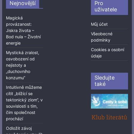
Nejnovější
Pro
uživatele
Magická
provázanost:
Můj účet
Jiskra života –
Všeobecné
Bod nula – Životní
podmínky
energie
Cookies a osobní
Mystická zralost,
údaje
osvobození od
nejistoty a
„duchovního
Sledujte
konzumu“
také
Intuitivně můžeme
cítit „blížící se
tektonický zlom“, v
souvislosti s tím,
čím společnost
prochází
Odložit závoj