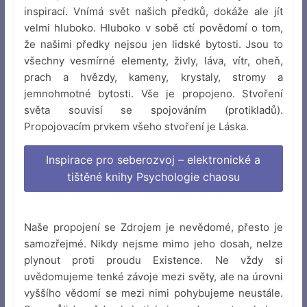
inspirací. Vnímá svět našich předků, dokáže ale jít
velmi hluboko. Hluboko v sobě ctí povědomí o tom,
že našimi předky nejsou jen lidské bytosti. Jsou to
všechny vesmírné elementy, živly, láva, vítr, oheň,
prach a hvězdy, kameny, krystaly, stromy a
jemnohmotné bytosti. Vše je propojeno. Stvoření
světa souvisí se spojováním (protikladů).
Propojovacím prvkem všeho stvoření je Láska.
Inspirace pro seberozvoj – elektronické a
tištěné knihy Psychologie chaosu
Naše propojení se Zdrojem je nevědomé, přesto je
samozřejmé. Nikdy nejsme mimo jeho dosah, nelze
plynout proti proudu Existence. Ne vždy si
uvědomujeme tenké závoje mezi světy, ale na úrovni
vyššího vědomí se mezi nimi pohybujeme neustále.