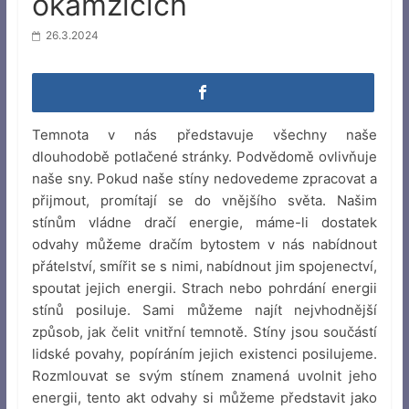
okamžicích
26.3.2024
Temnota v nás představuje všechny naše
dlouhodobě potlačené stránky. Podvědomě ovlivňuje
naše sny. Pokud naše stíny nedovedeme zpracovat a
přijmout, promítají se do vnějšího světa. Našim
stínům vládne dračí energie, máme-li dostatek
odvahy můžeme dračím bytostem v nás nabídnout
přátelství, smířit se s nimi, nabídnout jim spojenectví,
spoutat jejich energii. Strach nebo pohrdání energii
stínů posiluje. Sami můžeme najít nejvhodnější
způsob, jak čelit vnitřní temnotě. Stíny jsou součástí
lidské povahy, popíráním jejich existenci posilujeme.
Rozmlouvat se svým stínem znamená uvolnit jeho
energii, tento akt odvahy si můžeme představit jako