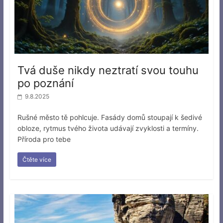
Tvá duše nikdy neztratí svou touhu
po poznání
9.8.2025
Rušné město tě pohlcuje. Fasády domů stoupají k šedivé
obloze, rytmus tvého života udávají zvyklosti a termíny.
Příroda pro tebe
Čtěte více