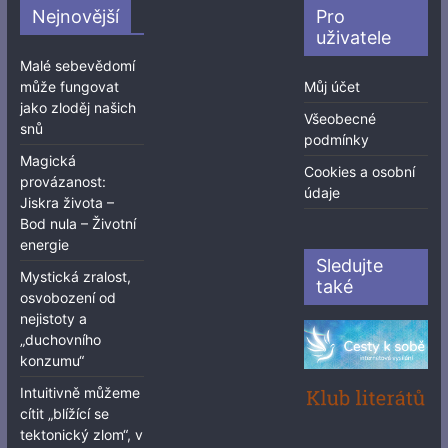
Nejnovější
Pro
uživatele
Malé sebevědomí
může fungovat
Můj účet
jako zloděj našich
Všeobecné
snů
podmínky
Magická
Cookies a osobní
provázanost:
údaje
Jiskra života –
Bod nula – Životní
energie
Sledujte
Mystická zralost,
také
osvobození od
nejistoty a
„duchovního
konzumu“
Intuitivně můžeme
cítit „blížící se
tektonický zlom“, v