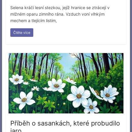
Selena kráčí lesní stezkou, jejíž hranice se ztrácejí v
mlžném oparu zimního rána. Vzduch voní vlhkým
mechem a tlejícím listím,
Čtěte více
Příběh o sasankách, které probudilo
jaro