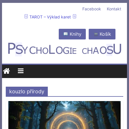
Facebook
Kontakt
TAROT – Výklad karet
Knihy
Košík
kouzlo přírody