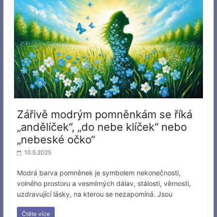
Zářivě modrým pomněnkám se říká
„andělíček“, „do nebe klíček“ nebo
„nebeské očko“
10.5.2025
Modrá barva pomněnek je symbolem nekonečnosti,
volného prostoru a vesmírných dálav, stálosti, věrnosti,
uzdravující lásky, na kterou se nezapomíná. Jsou
Čtěte více