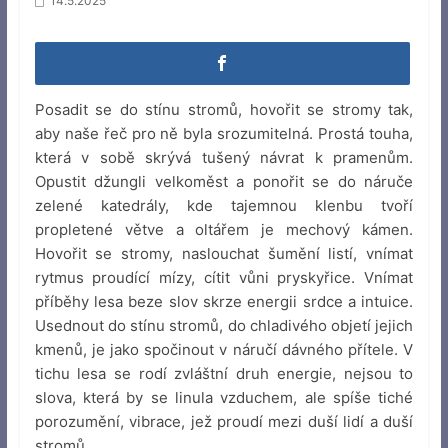
14.5.2025
Posadit se do stínu stromů, hovořit se stromy tak,
aby naše řeč pro ně byla srozumitelná. Prostá touha,
která v sobě skrývá tušený návrat k pramenům.
Opustit džungli velkoměst a ponořit se do náruče
zelené katedrály, kde tajemnou klenbu tvoří
propletené větve a oltářem je mechový kámen.
Hovořit se stromy, naslouchat šumění listí, vnímat
rytmus proudící mízy, cítit vůni pryskyřice. Vnímat
příběhy lesa beze slov skrze energii srdce a intuice.
Usednout do stínu stromů, do chladivého objetí jejich
kmenů, je jako spočinout v náručí dávného přítele. V
tichu lesa se rodí zvláštní druh energie, nejsou to
slova, která by se linula vzduchem, ale spíše tiché
porozumění, vibrace, jež proudí mezi duší lidí a duší
stromů.