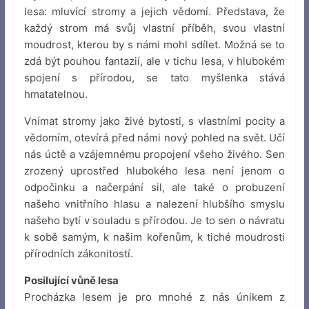
lesa: mluvící stromy a jejich vědomí. Představa, že
každý strom má svůj vlastní příběh, svou vlastní
moudrost, kterou by s námi mohl sdílet. Možná se to
zdá být pouhou fantazií, ale v tichu lesa, v hlubokém
spojení s přírodou, se tato myšlenka stává
hmatatelnou.
Vnímat stromy jako živé bytosti, s vlastními pocity a
vědomím, otevírá před námi nový pohled na svět. Učí
nás úctě a vzájemnému propojení všeho živého. Sen
zrozený uprostřed hlubokého lesa není jenom o
odpočinku a načerpání sil, ale také o probuzení
našeho vnitřního hlasu a nalezení hlubšího smyslu
našeho bytí v souladu s přírodou. Je to sen o návratu
k sobě samým, k našim kořenům, k tiché moudrosti
přírodních zákonitostí.
Posilující vůně lesa
Procházka lesem je pro mnohé z nás únikem z