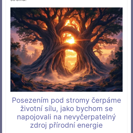
Posezením pod stromy čerpáme
životní sílu, jako bychom se
napojovali na nevyčerpatelný
zdroj přírodní energie