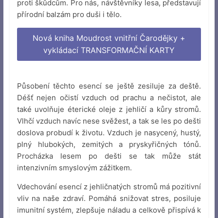
proti škůdcům. Pro nás, návštěvníky lesa, představují
přírodní balzám pro duši i tělo.
Nová kniha Moudrost vnitřní Čarodějky +
vykládací TRANSFORMAČNÍ KARTY
Působení těchto esencí se ještě zesiluje za deště.
Déšť nejen očistí vzduch od prachu a nečistot, ale
také uvolňuje éterické oleje z jehličí a kůry stromů.
Vlhčí vzduch navíc nese svěžest, a tak se les po dešti
doslova probudí k životu. Vzduch je nasycený, hustý,
plný hlubokých, zemitých a pryskyřičných tónů.
Procházka lesem po dešti se tak může stát
intenzivním smyslovým zážitkem.
Vdechování esencí z jehličnatých stromů má pozitivní
vliv na naše zdraví. Pomáhá snižovat stres, posiluje
imunitní systém, zlepšuje náladu a celkově přispívá k