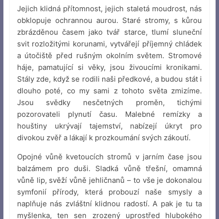
Jejich klidná přítomnost, jejich staletá moudrost, nás
obklopuje ochrannou aurou. Staré stromy, s kůrou
zbrázděnou časem jako tvář starce, tlumí sluneční
svit rozložitými korunami, vytvářejí příjemný chládek
a útočiště před rušným okolním světem. Stromové
háje, pamatující si věky, jsou živoucími kronikami.
Stály zde, když se rodili naši předkové, a budou stát i
dlouho poté, co my sami z tohoto světa zmizíme.
Jsou svědky nesčetných proměn, tichými
pozorovateli plynutí času. Malebné remízky a
houštiny ukrývají tajemství, nabízejí úkryt pro
divokou zvěř a lákají k prozkoumání svých zákoutí.
Opojné vůně kvetoucích stromů v jarním čase jsou
balzámem pro duši. Sladká vůně třešní, omamná
vůně lip, svěží vůně jehličnanů – to vše je dokonalou
symfonií přírody, která probouzí naše smysly a
naplňuje nás zvláštní klidnou radostí. A pak je tu ta
myšlenka, ten sen zrozený uprostřed hlubokého