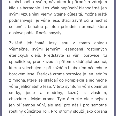
uspěchaného světa, návratem k přírodě a zdrojem
klidu a harmonie. Les však nepůsobí blahodárně jen
svými vizuálními vjemy. Stejně důležitá, možná ještě
podmanivější, je vůně lesa. Stačí zavřít oči a nechat
se unést bohatou paletou přírodních aromat, která
doslova pohladí naše smysly.
Zvláště jehličnaté lesy jsou v tomto ohledu
výjimečné, svými jemnými esencemi rostlinných
éterických olejů. Představte si vůni borovice, tu
specifickou, pronikavou a přitom uklidňující esenci,
kterou vdechujeme při každém hlubokém nádechu v
borovém lese. Éterické aroma borovice je jen jedním
z mnoha, které se skládají do komplexní a jedinečné
vůně jehličnatého lesa. V této symfonii vůní dominují
smrky, jedle a modříny, každý s vlastním,
charakteristickým aroma. Tyto éterické oleje nejsou
jen příjemnou vůní, ale mají pro nás i pro samotné
rostliny důležitou roli. Pro stromy slouží jako obrana