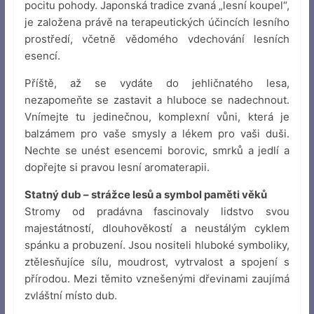
pocitu pohody. Japonská tradice zvaná „lesní koupel“,
je založena právě na terapeutických účincích lesního
prostředí, včetně vědomého vdechování lesních
esencí.
Příště, až se vydáte do jehličnatého lesa,
nezapomeňte se zastavit a hluboce se nadechnout.
Vnímejte tu jedinečnou, komplexní vůni, která je
balzámem pro vaše smysly a lékem pro vaši duši.
Nechte se unést esencemi borovic, smrků a jedlí a
dopřejte si pravou lesní aromaterapii.
Statný dub – strážce lesů a symbol paměti věků
Stromy od pradávna fascinovaly lidstvo svou
majestátností, dlouhověkostí a neustálým cyklem
spánku a probuzení. Jsou nositeli hluboké symboliky,
ztělesňujíce sílu, moudrost, vytrvalost a spojení s
přírodou. Mezi těmito vznešenými dřevinami zaujímá
zvláštní místo dub.