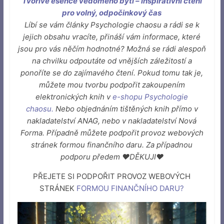
Tvořivé esence vědomého bytí – inspirativní čtení
pro volný, odpočinkový čas
Líbí se vám články Psychologie chaosu a rádi se k
jejich obsahu vracíte, přináší vám informace, které
jsou pro vás něčím hodnotné? Možná se rádi alespoň
na chvilku odpoutáte od vnějších záležitostí a
ponoříte se do zajímavého čtení. Pokud tomu tak je,
můžete mou tvorbu podpořit zakoupením
elektronických knih v
e-shopu Psychologie
chaosu
.
Nebo objednáním tištěných knih přímo v
nakladatelství ANAG, nebo v nakladatelství Nová
Forma. Případně můžete podpořit provoz webových
stránek formou finančního daru. Za případnou
podporu předem ♥DĚKUJI♥
PŘEJETE SI PODPOŘIT PROVOZ WEBOVÝCH
STRÁNEK
FORMOU FINANČNÍHO DARU
?