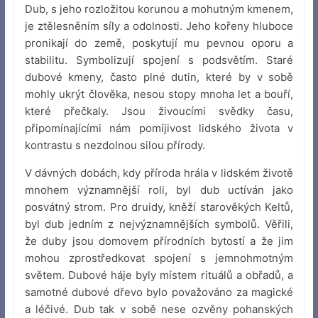
Dub, s jeho rozložitou korunou a mohutným kmenem,
je ztělesněním síly a odolnosti. Jeho kořeny hluboce
pronikají do země, poskytují mu pevnou oporu a
stabilitu. Symbolizují spojení s podsvětím. Staré
dubové kmeny, často plné dutin, které by v sobě
mohly ukrýt člověka, nesou stopy mnoha let a bouří,
které přečkaly. Jsou živoucími svědky času,
připomínajícími nám pomíjivost lidského života v
kontrastu s nezdolnou silou přírody.
V dávných dobách, kdy příroda hrála v lidském životě
mnohem významnější roli, byl dub uctíván jako
posvátný strom. Pro druidy, kněží starověkých Keltů,
byl dub jedním z nejvýznamnějších symbolů. Věřili,
že duby jsou domovem přírodních bytostí a že jim
mohou zprostředkovat spojení s jemnohmotným
světem. Dubové háje byly místem rituálů a obřadů, a
samotné dubové dřevo bylo považováno za magické
a léčivé. Dub tak v sobě nese ozvěny pohanských