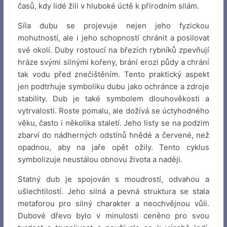
časů, kdy lidé žili v hluboké úctě k přírodním silám.
Síla dubu se projevuje nejen jeho fyzickou
mohutností, ale i jeho schopností chránit a posilovat
své okolí. Duby rostoucí na březích rybníků zpevňují
hráze svými silnými kořeny, brání erozi půdy a chrání
tak vodu před znečištěním. Tento praktický aspekt
jen podtrhuje symboliku dubu jako ochránce a zdroje
stability. Dub je také symbolem dlouhověkosti a
vytrvalosti. Roste pomalu, ale dožívá se úctyhodného
věku, často i několika staletí. Jeho listy se na podzim
zbarví do nádherných odstínů hnědé a červené, než
opadnou, aby na jaře opět ožily. Tento cyklus
symbolizuje neustálou obnovu života a naději.
Statný dub je spojován s moudrostí, odvahou a
ušlechtilostí. Jeho silná a pevná struktura se stala
metaforou pro silný charakter a neochvějnou vůli.
Dubové dřevo bylo v minulosti ceněno pro svou