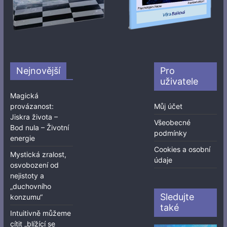
Nejnovější
Pro
uživatele
Magická
provázanost:
Můj účet
Jiskra života –
Všeobecné
Bod nula – Životní
podmínky
energie
Cookies a osobní
Mystická zralost,
údaje
osvobození od
nejistoty a
„duchovního
Sledujte
konzumu“
také
Intuitivně můžeme
cítit „blížící se