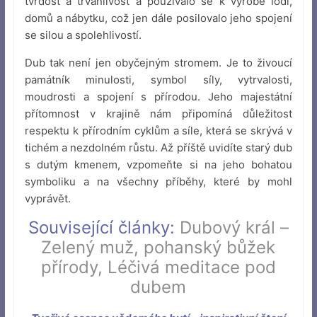
tvrdost a trvanlivost a používalo se k výrobě lodí,
domů a nábytku, což jen dále posilovalo jeho spojení
se silou a spolehlivostí.
Dub tak není jen obyčejným stromem. Je to živoucí
památník minulosti, symbol síly, vytrvalosti,
moudrosti a spojení s přírodou. Jeho majestátní
přítomnost v krajině nám připomíná důležitost
respektu k přírodním cyklům a síle, která se skrývá v
tichém a nezdolném růstu. Až příště uvidíte starý dub
s dutým kmenem, vzpomeňte si na jeho bohatou
symboliku a na všechny příběhy, které by mohl
vyprávět.
Související články:
Dubový král –
Zelený muž, pohanský bůžek
přírody
,
Léčivá meditace pod
dubem