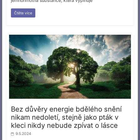
jemnohmotná substance, která vyplňuje
Čtěte více
Bez důvěry energie bdělého snění
nikam nedoletí, stejně jako pták v
kleci nikdy nebude zpívat o lásce
9.5.2024