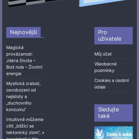
Nejnovější
Pro
uživatele
Magická
provázanost:
Můj účet
Jiskra života –
Všeobecné
Bod nula – Životní
podmínky
energie
Cookies a osobní
Mystická zralost,
údaje
osvobození od
nejistoty a
„duchovního
Sledujte
konzumu“
také
Intuitivně můžeme
cítit „blížící se
tektonický zlom“, v
souvislosti s tím,