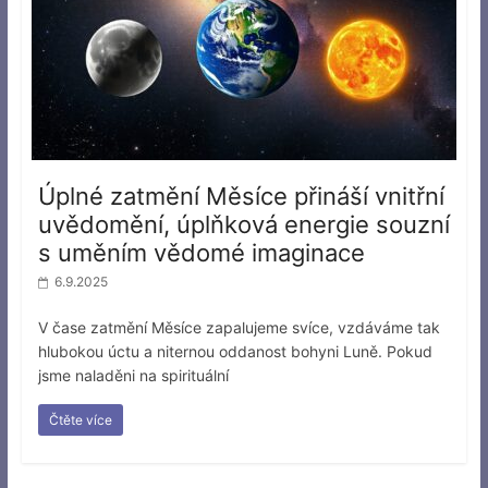
Úplné zatmění Měsíce přináší vnitřní
uvědomění, úplňková energie souzní
s uměním vědomé imaginace
6.9.2025
V čase zatmění Měsíce zapalujeme svíce, vzdáváme tak
hlubokou úctu a niternou oddanost bohyni Luně. Pokud
jsme naladěni na spirituální
Čtěte více