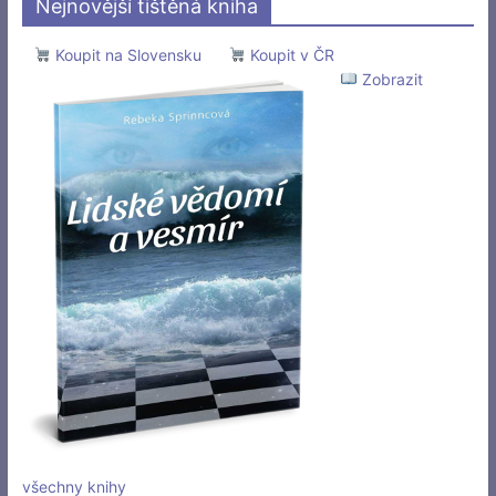
Nejnovější tištěná kniha
Koupit na Slovensku
Koupit v ČR
Zobrazit
všechny knihy