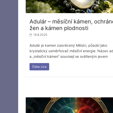
Adulár – měsíční kámen, ochrán
žen a kámen plodnosti
19.8.2025
Adulár je kamen zasvěcený Měsíci, působí jako
krystalický usměrňovač měsíční energie. Název ad
a „měsíční kámen“ souvisejí se světleným jevem
Čtěte více