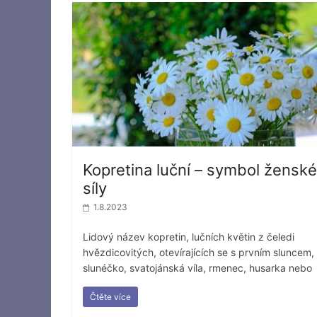
Kopretina luční – symbol ženské
síly
1.8.2023
Lidový název kopretin, lučních květin z čeledi
hvězdicovitých, otevírajících se s prvním sluncem, 
slunéčko, svatojánská víla, rmenec, husarka nebo
Čtěte více