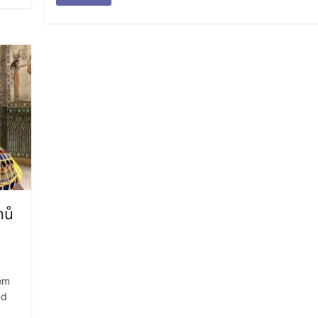
nů
zem
ud