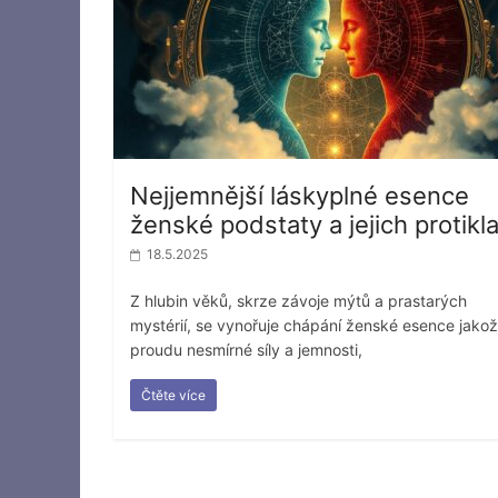
Nejjemnější láskyplné esence
ženské podstaty a jejich protikl
18.5.2025
Z hlubin věků, skrze závoje mýtů a prastarých
mystérií, se vynořuje chápání ženské esence jakož
proudu nesmírné síly a jemnosti,
Čtěte více