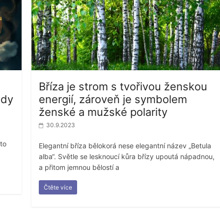
Bříza je strom s tvořivou ženskou
ady
energií, zároveň je symbolem
ženské a mužské polarity
30.9.2023
to
Elegantní bříza bělokorá nese elegantní název „Betula
alba“. Světle se lesknoucí kůra břízy upoutá nápadnou,
a přitom jemnou bělostí a
Čtěte více