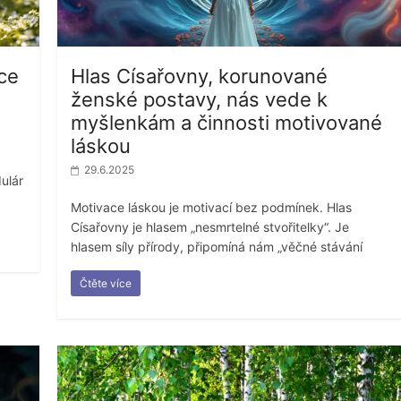
ce
Hlas Císařovny, korunované
ženské postavy, nás vede k
myšlenkám a činnosti motivované
láskou
29.6.2025
ulár
Motivace láskou je motivací bez podmínek. Hlas
Císařovny je hlasem „nesmrtelné stvořitelky“. Je
hlasem síly přírody, připomíná nám „věčné stávání
Čtěte více