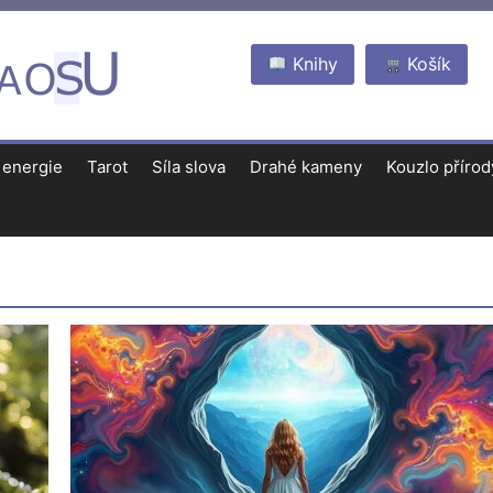
Knihy
Košík
 energie
Tarot
Síla slova
Drahé kameny
Kouzlo přírod