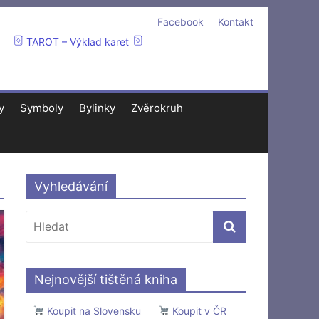
Facebook
Kontakt
TAROT – Výklad karet
y
Symboly
Bylinky
Zvěrokruh
Vyhledávání
Nejnovější tištěná kniha
Koupit na Slovensku
Koupit v ČR