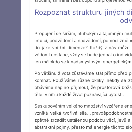
srdcem, smířením bez odporu a projevenou vd
Rozpoznat strukturu jiných 
odv
Propojení se širším, hlubokým a tajemným mu
intuici, podvědomí a nadvědomí, pomocí změně
do jaké vnitřní dimenze? Každý z nás může 
vědomí dostane, vždy se bude jednat o individ
jen málokdo se k nadsmyslovým energetickým 
Po většinu života zůstáváme stát přímo před
komnat. Používáme různé okliky, někdy se zt
obáváme naplno přijmout, že prostorová božsk
těle, v nitru každé život poznávající bytosti.
Seskupováním velkého množství vyzářené ener
vzniká velká tvořivá síla, „pravděpodobnostn
zpětně zrcadlit ustálenou podobu věcí, jevů a
abstraktní pojmy, přesto má energie těchto slov