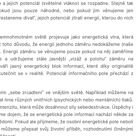
a jejich potenciál (světelné vlákno) se rozpadne. Stejně tak
e pokud jsou pouze náhodné, nebo pokud jim věnujeme jen
staneme dívat“, jejich potenciál ztratí energii, kterou do nich
jemnohmotném světě projevuje jako energetická vlna, která
o z toho důvodu, že energii jednoho záměru nedokážeme (naše
itě). Energii záměru se věnujeme pouze pokud na něj zaměříme
e a udržujeme stále jasnější „vizáž a polohu“ záměru na
ří jasný energetický blok informací, které díky originalitě
utečnit se v realitě. Potenciál informačního pole přechází z
tvím „sebe zrcadlení“ ve vnějším světě. Například můžeme na
at linie různých vnitřních (psychických nebo mentálních) tlaků.
 intenzitu, která může dosáhnout síly sebedestrukce. Úspěchy i
áme dojem, že se energetická pole informací nachází někde za
domí. Pokud ale přijmeme, že osobní energetické pole neboli
om můžeme přepsat svůj životní příběh, rozhodnutími činěnými