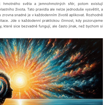
t hmotného světa a jemnohmotných sfér, potom existují
lastního života. Tato pravidla ale nelze jednoduše vysvětlit, a
 zrovna snadné je v každodenním životě aplikovat. Rozhodně
tace. Jde o každodenní praktickou činnost, kdy pozorujeme
y, které sice bezvadně fungují, ale často jinak, než bychom si