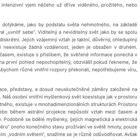
 intenzivní vjem něčeho už dříve viděného, prožitého, nebo
 dotýkáme, jako by podstatu světa nehmotného, na základě
l „uvnitř sebe“. Viditelný a neviditelný svět jako by se spolu
iskrétní. Jejich vzájemný vztah je taktní, důvěrný, ohleduplný
mi neexistuje žádná vzdálenost, jeden je obsažen v druhém.
časem, existuje s příslibem, že svěřené informace ponechá v
 na první pohled nepochopitelný, obzvlášť pokud řekneme, že
Abychom různé vnitřní rozpory překonali, nepotřebujeme víru,
izace, představy, a dosud neuskutečněné záměry založené na
 Náš osobní vnitřní myšlenkový svět koexistuje jak v prostoru
tného, existuje v mnohadimenzionálních strukturách Prostoru
nebo během astrální projekce nepůsobí vztah mezi časem a
. Podobně se bdělé myšlenky, (jejich magnetická a elektrická
ýběru“ onoho konečného stavu prožívání ve světě hmoty, pouze
řním „vodním světem“, snažíme se je různě odůvodňovat. Avšak