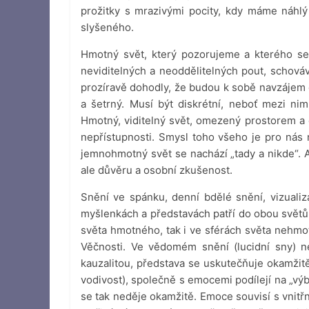
prožitky s mrazivými pocity, kdy máme náhlý
slyšeného.
Hmotný svět, který pozorujeme a kterého se
neviditelných a neoddělitelných pout, schováva
prozíravě dohodly, že budou k sobě navzájem d
a šetrný. Musí být diskrétní, neboť mezi ni
Hmotný, viditelný svět, omezený prostorem a 
nepřístupnosti. Smysl toho všeho je pro nás
jemnohmotný svět se nachází „tady a nikde“. 
ale důvěru a osobní zkušenost.
Snění ve spánku, denní bdělé snění, vizual
myšlenkách a představách patří do obou světů.
světa hmotného, tak i ve sférách světa nehmo
Věčnosti. Ve vědomém snění (lucidní sny) 
kauzalitou, představa se uskutečňuje okamžitě
vodivost), společně s emocemi podílejí na „v
se tak neděje okamžitě. Emoce souvisí s vnit