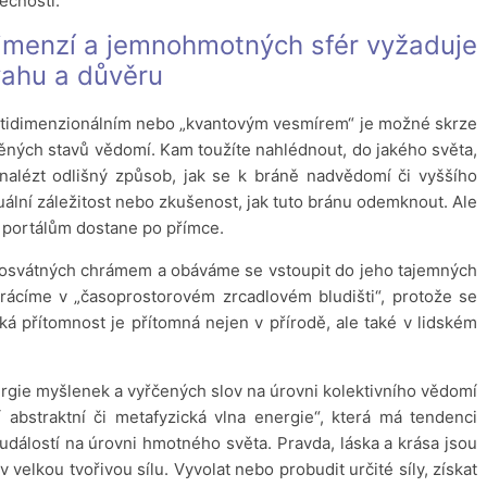
ěčností.
dimenzí a jemnohmotných sfér vyžaduje
ahu a důvěru
ltidimenzionálním nebo „kvantovým vesmírem“ je možné skrze
ných stavů vědomí. Kam toužíte nahlédnout, do jakého světa,
nalézt odlišný způsob, jak se k bráně nadvědomí či vyššího
uální záležitost nebo zkušenost, jak tuto bránu odemknout. Ale
portálům dostane po přímce.
 posvátných chrámem a obáváme se vstoupit do jeho tajemných
rácíme v „časoprostorovém zrcadlovém bludišti“, protože se
á přítomnost je přítomná nejen v přírodě, ale také v lidském
gie myšlenek a vyřčených slov na úrovni kolektivního vědomí
í abstraktní či metafyzická vlna energie“, která má tendenci
 událostí na úrovni hmotného světa. Pravda, láska a krása jsou
 velkou tvořivou sílu. Vyvolat nebo probudit určité síly, získat