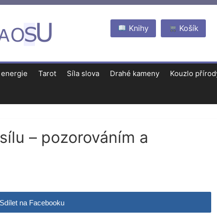
Knihy
Košík
 energie
Tarot
Síla slova
Drahé kameny
Kouzlo přírod
 sílu – pozorováním a
Sdílet na Facebooku