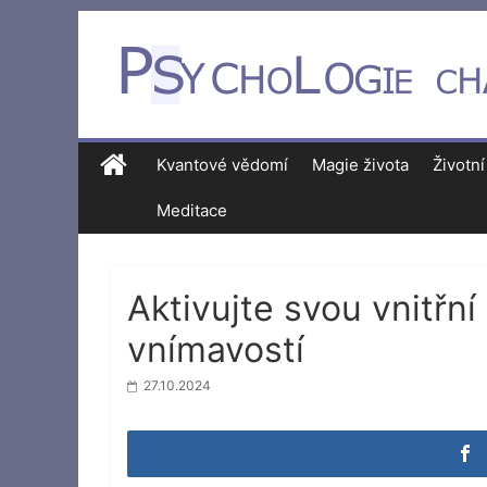
Kvantové vědomí
Magie života
Životní
Meditace
Aktivujte svou vnitřní
vnímavostí
27.10.2024