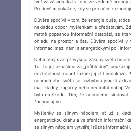
tvořivá zásada tkví v tom, že vědomě propojuj
Především pokaždé, kdy se pro něco rozhodu
Důvěra spočívá v tom, že energie duše, srdce
nekladou odpor myšlenkám a představám. Zdr
matně popsanou informační databázi, ze kter
ohledu na prostor a čas. Důvěra spočívá v 
informací mezi námi a energetickými poli infor
Nehmotný svět převyšuje zákony světa hmotnéh
To, že jej označíme za „průhledný“, poukazuje
nezřetelnost, neboť rozum jej zřít nedokáže. 
nehmotného světa se rozhýbou jsou-li aktiv
mají kladný, záporný nebo neutrální náboj. 
bylo na škodu. Tím, že nebudeme sledovat č
žádnou újmu.
Myšlenky se silným nábojem, ať už s kla
energetickou dráhu a ve sférách informační d
se silným nábojem vytvářejí různá informační 