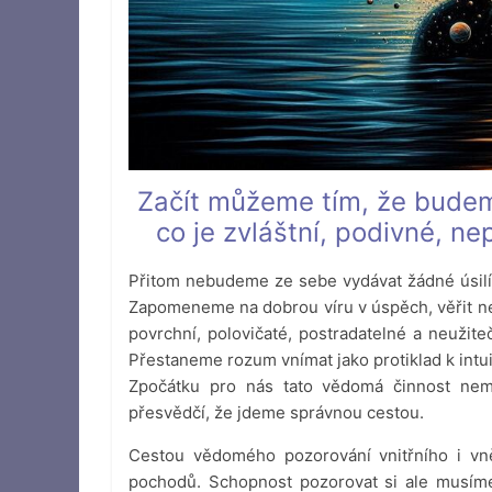
Začít můžeme tím, že budem
co je zvláštní, podivné, n
Přitom nebudeme ze sebe vydávat žádné úsilí,
Zapomeneme na dobrou víru v úspěch, věřit ne
povrchní, polovičaté, postradatelné a neužite
Přestaneme rozum vnímat jako protiklad k intu
Zpočátku pro nás tato vědomá činnost nem
přesvědčí, že jdeme správnou cestou.
Cestou vědomého pozorování vnitřního i vně
pochodů. Schopnost pozorovat si ale musím