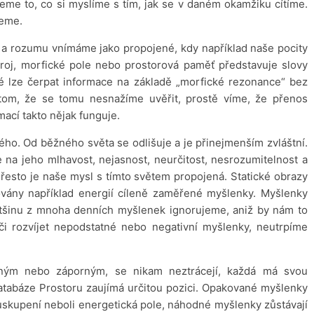
eme to, co si myslíme s tím, jak se v daném okamžiku cítíme.
jeme.
 a rozumu vnímáme jako propojené, kdy například naše pocity
oj, morfické pole nebo prostorová paměť představuje slovy
é lze čerpat informace na základě „morfické rezonance“ bez
tom, že se tomu nesnažíme uvěřit, prostě víme, že přenos
mací takto nějak funguje.
o. Od běžného světa se odlišuje a je přinejmenším zvláštní.
 na jeho mlhavost, nejasnost, neurčitost, nesrozumitelnost a
Přesto je naše mysl s tímto světem propojená. Statické obrazy
ovány například energií cíleně zaměřené myšlenky. Myšlenky
Většinu z mnoha denních myšlenek ignorujeme, aniž by nám to
i rozvíjet nepodstatné nebo negativní myšlenky, neutrpíme
dným nebo záporným, se nikam neztrácejí, každá má svou
atabáze Prostoru zaujímá určitou pozici. Opakované myšlenky
uskupení neboli energetická pole, náhodné myšlenky zůstávají