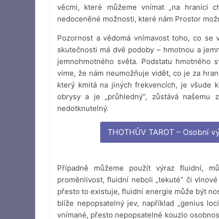
věcmi, které můžeme vnímat „na hranici 
nedoceněné možnosti, které nám Prostor možno
Pozornost a vědomá vnímavost toho, co se v
skutečnosti má dvě podoby – hmotnou a jemno
jemnohmotného světa. Podstatu hmotného sv
víme, že nám neumožňuje vidět, co je za hran
který kmitá na jiných frekvencích, je všude
obrysy a je „průhledný“, zůstává našemu z
nedotknutelný.
THOTHŮV TAROT – Osobní výkl
Případně můžeme použít výraz fluidní, může
proměnlivost, fluidní neboli „tekuté“ či vlnové
přesto to existuje, fluidní energie může být no
blíže nepopsatelný jev, například „genius loc
vnímané, přesto nepopsatelné kouzlo osobnosti