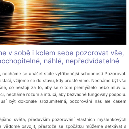
e v sobě i kolem sebe pozorovat vše,
epochopitelné, náhlé, nepředvídatelné
 necháme se unášet stále vytříbenější schopností Pozorovat.
stačí, vžijeme se do stavu, kdy prostě víme. Necháme být vše
čné, co nestojí za to, aby se o tom přemýšlelo nebo mluvilo.
ici, necháme rozum a intuici, aby bezvadně fungovaly pospolu.
usí být dokonale srozumitelná, pozorování nás ale časem
jšího světa, především pozorování vlastních myšlenkových
e vědomě osvojit, přestože se zpočátku můžeme setkávat s