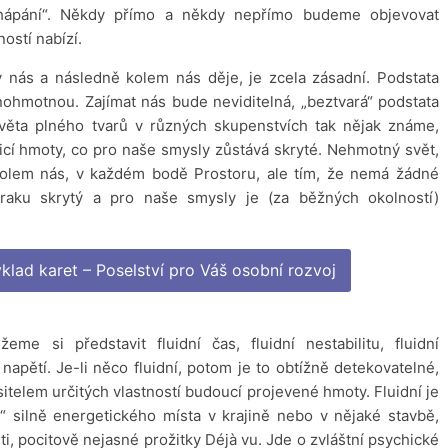
chápání“. Někdy přímo a někdy nepřímo budeme objevovat
stí nabízí.
 nás a následně kolem nás děje, je zcela zásadní. Podstata
hmotnou. Zajímat nás bude neviditelná, „beztvará“ podstata
ěta plného tvarů v různých skupenstvích tak nějak známe,
icí hmoty, co pro naše smysly zůstává skryté. Nehmotný svět,
 kolem nás, v každém bodě Prostoru, ale tím, že nemá žádné
raku skrytý a pro naše smysly je (za běžných okolností)
ad karet – Poselství pro Váš osobní rozvoj
me si představit fluidní čas, fluidní nestabilitu, fluidní
 napětí. Je-li něco fluidní, potom je to obtížně detekovatelné,
sitelem určitých vlastností budoucí projevené hmoty. Fluidní je
i“ silně energetického místa v krajině nebo v nějaké stavbě,
, pocitově nejasné prožitky Déjà vu. Jde o zvláštní psychické