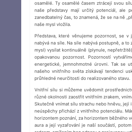
osamělé. Ty osamělé časem ztrácejí svou sílu 
naše představy mají určitý potenciál, al
zanedbatelný čas, to znamená, že se na ně „pře
naše mysl vložila.
Představa, které věnujeme pozornost, se v 
nabývá na síle. Na síle nabývá postupně, a t
mysl) vysílat kontinuálně (plynule, nepřetrž
opakovanou pozornost. Pozorností vytvářím
energetické, jemnohmotné úrovni. Tak se utvá
našeho vnitřního světa získávají tendenci usk
průhledné neurčitosti do realizovaného stavu.
Vnitřní sílu si můžeme uvědomit prostřednic
různé okolnosti zaostřit vnitřním zrakem, vním
Skutečně vnímat sílu strachu nebo hněvu, její
neúspěchy přichází z vnitřního potenciálu. M
horizontem poznání, za horizontem běžného vě
aura a její vyzařování je naší součástí, pot