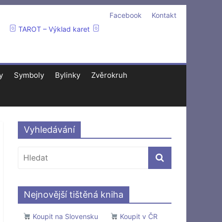
Facebook
Kontakt
TAROT – Výklad karet
y
Symboly
Bylinky
Zvěrokruh
Vyhledávání
Nejnovější tištěná kniha
Koupit na Slovensku
Koupit v ČR