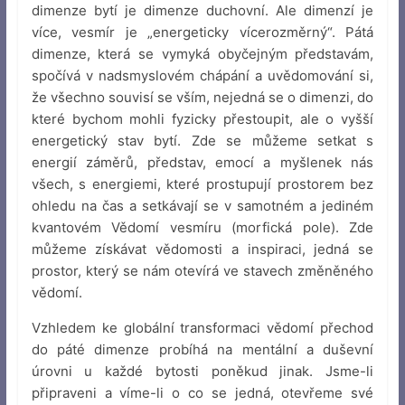
dimenze bytí je dimenze duchovní. Ale dimenzí je
více, vesmír je „energeticky vícerozměrný“. Pátá
dimenze, která se vymyká obyčejným představám,
spočívá v nadsmyslovém chápání a uvědomování si,
že všechno souvisí se vším, nejedná se o dimenzi, do
které bychom mohli fyzicky přestoupit, ale o vyšší
energetický stav bytí. Zde se můžeme setkat s
energií záměrů, představ, emocí a myšlenek nás
všech, s energiemi, které prostupují prostorem bez
ohledu na čas a setkávají se v samotném a jediném
kvantovém Vědomí vesmíru (morfická pole). Zde
můžeme získávat vědomosti a inspiraci, jedná se
prostor, který se nám otevírá ve stavech změněného
vědomí.
Vzhledem ke globální transformaci vědomí přechod
do páté dimenze probíhá na mentální a duševní
úrovni u každé bytosti poněkud jinak. Jsme-li
připraveni a víme-li o co se jedná, otevřeme své