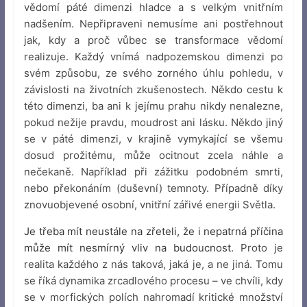
vědomí páté dimenzi hladce a s velkým vnitřním
nadšením. Nepřipraveni nemusíme ani postřehnout
jak, kdy a proč vůbec se transformace vědomí
realizuje. Každý vnímá nadpozemskou dimenzi po
svém způsobu, ze svého zorného úhlu pohledu, v
závislosti na životních zkušenostech. Někdo cestu k
této dimenzi, ba ani k jejímu prahu nikdy nenalezne,
pokud nežije pravdu, moudrost ani lásku. Někdo jiný
se v páté dimenzi, v krajině vymykající se všemu
dosud prožitému, může ocitnout zcela náhle a
nečekaně. Například při zážitku podobném smrti,
nebo překonáním (duševní) temnoty. Případně díky
znovuobjevené osobní, vnitřní zářivé energii Světla.
Je třeba mít neustále na zřeteli, že i nepatrná příčina
může mít nesmírný vliv na budoucnost.
Proto je
realita každého z nás taková, jaká je, a ne jiná. Tomu
se říká dynamika zrcadlového procesu – ve chvíli, kdy
se v morfických polích nahromadí kritické množství