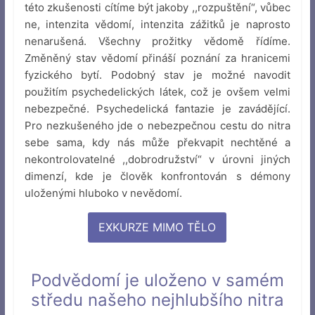
této zkušenosti cítíme být jakoby ,,rozpuštění“, vůbec
ne, intenzita vědomí, intenzita zážitků je naprosto
nenarušená. Všechny prožitky vědomě řídíme.
Změněný stav vědomí přináší poznání za hranicemi
fyzického bytí. Podobný stav je možné navodit
použitím psychedelických látek, což je ovšem velmi
nebezpečné. Psychedelická fantazie je zavádějící.
Pro nezkušeného jde o nebezpečnou cestu do nitra
sebe sama, kdy nás může překvapit nechtěné a
nekontrolovatelné ,,dobrodružství“ v úrovni jiných
dimenzí, kde je člověk konfrontován s démony
uloženými hluboko v nevědomí.
EXKURZE MIMO TĚLO
Podvědomí je uloženo v samém
středu našeho nejhlubšího nitra