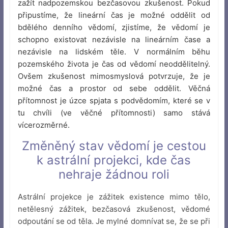
zažít nadpozemskou bezčasovou zkušenost. Pokud
připustíme, že lineární čas je možné oddělit od
bdělého denního vědomí, zjistíme, že vědomí je
schopno existovat nezávisle na lineárním čase a
nezávisle na lidském těle. V normálním běhu
pozemského života je čas od vědomí neoddělitelný.
Ovšem zkušenost mimosmyslová potvrzuje, že je
možné čas a prostor od sebe oddělit. Věčná
přítomnost je úzce spjata s podvědomím, které se v
tu chvíli (ve věčné přítomnosti) samo stává
vícerozměrné.
Změněný stav vědomí je cestou
k astrální projekci, kde čas
nehraje žádnou roli
Astrální projekce je zážitek existence mimo tělo,
netělesný zážitek, bezčasová zkušenost, vědomé
odpoutání se od těla. Je mylné domnívat se, že se při