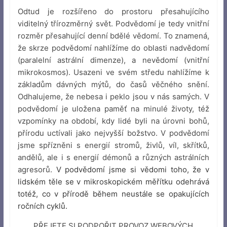
Odtud je rozšířeno do prostoru přesahujícího
viditelný třírozměrný svět. Podvědomí je tedy vnitřní
rozměr přesahující denní bdělé vědomí. To znamená,
že skrze podvědomí nahlížíme do oblasti nadvědomí
(paralelní astrální dimenze), a nevědomí (vnitřní
mikrokosmos). Usazeni ve svém středu nahlížíme k
základům dávných mýtů, do časů věčného snění.
Odhalujeme, že nebesa i peklo jsou v nás samých. V
podvědomí je uložena paměť na minulé životy, též
vzpomínky na období, kdy lidé byli na úrovni bohů,
přírodu uctívali jako nejvyšší božstvo. V podvědomí
jsme spřízněni s energií stromů, živlů, víl, skřítků,
andělů, ale i s energií démonů a různých astrálních
agresorů.
V podvědomí jsme si vědomi toho, že v
lidském těle se v mikroskopickém měřítku odehrává
totéž, co v přírodě během neustále se opakujících
ročních cyklů.
PŘEJETE SI PODPOŘIT PROVOZ WEBOVÝCH