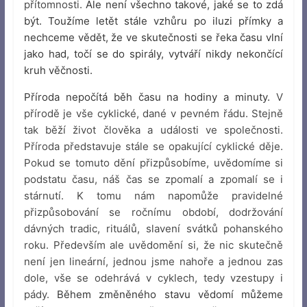
přítomnosti.
Ale není všechno takové, jaké se to zdá
být. Toužíme letět stále vzhůru po iluzi přímky a
nechceme vědět, že ve skutečnosti se řeka času vlní
jako had, točí se do spirály, vytváří nikdy nekončící
kruh věčnosti.
Příroda nepočítá běh času na hodiny a minuty.
V
přírodě je vše cyklické, dané v pevném řádu. Stejně
tak běží život člověka a události ve společnosti.
Příroda představuje stále se opakující cyklické děje.
Pokud se tomuto dění přizpůsobíme, uvědomíme si
podstatu času, náš čas se zpomalí a zpomalí se i
stárnutí. K tomu nám napomůže pravidelné
přizpůsobování se ročnímu období, dodržování
dávných tradic, rituálů, slavení svátků pohanského
roku. Především ale uvědomění si, že nic skutečně
není jen lineární, jednou jsme nahoře a jednou zas
dole, vše se odehrává v cyklech, tedy vzestupy i
pády.
Během změněného stavu vědomí můžeme