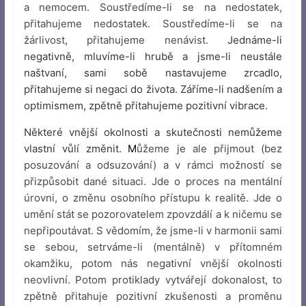
a nemocem. Soustředíme-li se na nedostatek,
přitahujeme nedostatek. Soustředíme-li se na
žárlivost, přitahujeme nenávist.
Jednáme-li
negativně, mluvíme-li hrubě a jsme-li neustále
naštvaní, sami sobě nastavujeme zrcadlo,
přitahujeme si negaci do života. Záříme-li nadšením a
optimismem, zpětně přitahujeme pozitivní vibrace.
Některé vnější okolnosti a skutečnosti nemůžeme
vlastní vůlí změnit.
M
ůžeme je ale přijmout (bez
posuzování a odsuzování) a v rámci možností se
přizpůsobit dané situaci. Jde o proces na mentální
úrovni, o změnu osobního přístupu k realitě. Jde o
umění stát se pozorovatelem zpovzdálí a k ničemu se
nepřipoutávat. S vědomím, že jsme-li v harmonii sami
se sebou, setrváme-li (mentálně) v přítomném
okamžiku, potom nás negativní vnější okolnosti
neovlivní. Potom protiklady vytvářejí dokonalost, to
zpětně přitahuje pozitivní zkušenosti a proměnu