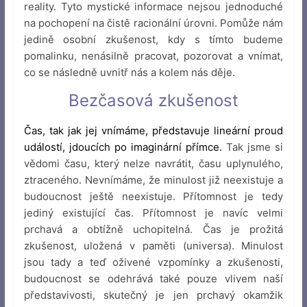
reality. Tyto mystické informace nejsou jednoduché
na pochopení na čistě racionální úrovni. Pomůže nám
jedině osobní zkušenost, kdy s tímto budeme
pomalinku, nenásilně pracovat, pozorovat a vnímat,
co se následně uvnitř nás a kolem nás děje.
Bezčasová zkušenost
Čas, tak jak jej vnímáme, představuje lineární proud
událostí, jdoucích po imaginární přímce.
Tak jsme si
vědomi času, který nelze navrátit, času uplynulého,
ztraceného. Nevnímáme, že minulost již neexistuje a
budoucnost ještě neexistuje. Přítomnost je tedy
jediný existující čas. Přítomnost je navíc velmi
prchavá a obtížně uchopitelná. Čas je prožitá
zkušenost, uložená v paměti (universa). Minulost
jsou tady a teď oživené vzpomínky a zkušenosti,
budoucnost se odehrává také pouze vlivem naší
představivosti, skutečný je jen prchavý okamžik