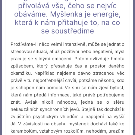
přivolává vše, čeho se nejvíc
obáváme. Myšlenka je energie,
která k nám přitahuje to, na co
se soustředíme
Prožíváme-li něco velmi intenzivně, může se jednat o
stresovou situaci, ať už pozitivní nebo negativní, mysl
pracuje se silnými emocemi. Potom ovlivňuje hmotu
způsobem, který přesahuje čas a prostor daného
okamžiku. Například najdeme dávno ztracenou věc
právě v tu nejpotřebnější chvíli, potkáme někoho, kdo
je schopen nám pomoci. Ve snu se nám zjeví bytost,
která nám předá informace, jaké právě potřebujeme
znát. Avšak nikoli náhodou, jedná se o sféru
nekauzálních synchronních jevů. Stejně tak dochází k
zvláštním psychickým vhledům a napojení na vyšší
Já. V závislosti na obsahu myšlenek dochází také ke
karambolům, vztahovým rozkolům, nehodám, úrazům