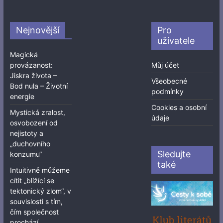
Nejnovější
Pro
uživatele
Magická
provázanost:
Můj účet
Jiskra života –
Všeobecné
Bod nula – Životní
podmínky
energie
Cookies a osobní
Mystická zralost,
údaje
osvobození od
nejistoty a
„duchovního
Sledujte
konzumu“
také
Intuitivně můžeme
cítit „blížící se
tektonický zlom“, v
souvislosti s tím,
čím společnost
prochází