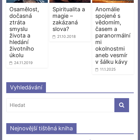
Osamělost,
Spiritualita a
Anomálie
dočasná
magie –
spojené s
ztráta
zakázaná
vědomím,
smyslu
slova?
časem a
života a
paranormální
21.10.2018
hledání
mi
životního
okolnostmi
úkolu
aneb vesmír
v šálku kávy
24.11.2019
11.1.2025
Vyhledávání
Nejnovější tištěná kniha