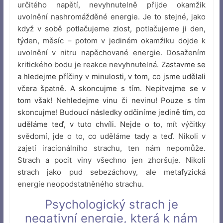
určitého napětí, nevyhnutelně přijde okamžik
uvolnění nashromážděné energie. Je to stejné, jako
když v sobě potlačujeme zlost, potlačujeme ji den,
týden, měsíc – potom v jediném okamžiku dojde k
uvolnění v nitru napěchované energie. Dosažením
kritického bodu je reakce nevyhnutelná.
Zastavme se
a hledejme příčiny v minulosti, v tom, co jsme udělali
včera špatně. A skoncujme s tím. Nepitvejme se v
tom však! Nehledejme vinu či nevinu! Pouze s tím
skoncujme! Budoucí následky odčiníme jedině tím, co
uděláme teď, v tuto chvíli.
N
ejde o to, mít výčitky
svědomí, jde o to, co uděláme tady a teď. Nikoli v
zajetí iracionálního strachu, ten nám nepomůže.
Strach a pocit viny všechno jen zhoršuje. Nikoli
strach jako pud sebezáchovy, ale metafyzická
energie neopodstatněného strachu.
Psychologický strach je
negativní energie, která k nám