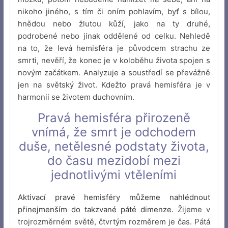
nikoho jiného, s tím či oním pohlavím, byť s bílou,
hnědou nebo žlutou kůží, jako na ty druhé,
podrobené nebo jinak oddělené od celku. Nehledě
na to, že levá hemisféra je původcem strachu ze
smrti, nevěří, že konec je v koloběhu života spojen s
novým začátkem. Analyzuje a soustředí se převážně
jen na světský život. Kdežto pravá hemisféra je v
harmonii se životem duchovním.
Pravá hemisféra přirozeně
vnímá, že smrt je odchodem
duše, netělesné podstaty života,
do času mezidobí mezi
jednotlivými vtěleními
Aktivací pravé hemisféry můžeme nahlédnout
přinejmenším do takzvané páté dimenze.
Žijeme v
trojrozměrném světě, čtvrtým rozměrem je čas. Pátá