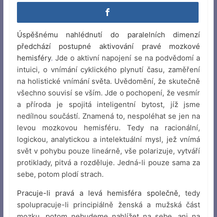
Úspěšnému nahlédnutí do paralelních dimenzí
předchází postupné aktivování pravé mozkové
hemisféry
.
Jde o aktivní napojení se na podvědomí a
intuici, o vnímání cyklického plynutí času, zaměření
na holistické vnímání světa. Uvědomění, že skutečně
všechno souvisí se vším. Jde o pochopení, že vesmír
a příroda je spojitá inteligentní bytost, jíž jsme
nedílnou součástí. Znamená to, nespoléhat se jen na
levou mozkovou hemisféru. Tedy na racionální,
logickou, analytickou a intelektuální mysl, jež vnímá
svět v pohybu pouze lineárně, vše polarizuje, vytváří
protiklady, pitvá a rozděluje. Jedná-li pouze sama za
sebe, potom plodí strach.
Pracuje-li pravá a levá hemisféra společně,
tedy
spolupracuje-li principiálně ženská a mužská část
mozku, potom nebudeme nahlížet na sebe, ani na