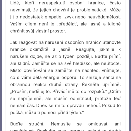
Lidé, kteří nerespektují osobní hranice, často
nevnímají, že jejich chování je problematické. Může
jít o nedostatek empatie, zvyk nebo neuvědomělost.
Vaším cílem není je „předělat“, ale jasně a klidně
chránit svůj vlastní prostor.
Jak reagovat na narušení osobních hranic? Stanovte
hranice okamžitě a jasně. Reagujte, jakmile k
narušení dojde, ne až o týden později. Buďte přímí,
ale klidní. Zaměřte se na své hledisko, ale neútočte.
Místo obviňování se zaměřte na nadhled, vnímejte,
co s vámi dělá energie odporu. To snižuje šanci na
obrannou reakci druhé strany. Řekněte upřímně:
„Prosím, nedělej to. Přivádí mě to do rozpaků.“ „Cítím
se nepříjemně, ale musím odmítnout, protože teď
nemám čas. Dnes se mi to opravdu nehodí. Pokud to
počká, můžu ti pomoci příští týden.“
Buďte struční. Nemusíte se omlouvat, ani
vysvětlovat. Opakujte svou zprávu, pokud to druhá