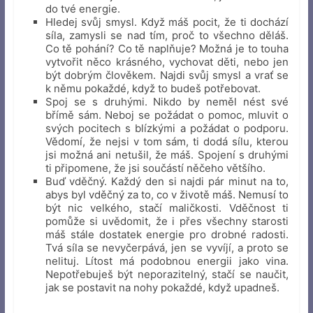
do tvé energie.
Hledej svůj smysl. Když máš pocit, že ti dochází
síla, zamysli se nad tím, proč to všechno děláš.
Co tě pohání? Co tě naplňuje? Možná je to touha
vytvořit něco krásného, vychovat děti, nebo jen
být dobrým člověkem. Najdi svůj smysl a vrať se
k němu pokaždé, když to budeš potřebovat.
Spoj se s druhými. Nikdo by neměl nést své
břímě sám. Neboj se požádat o pomoc, mluvit o
svých pocitech s blízkými a požádat o podporu.
Vědomí, že nejsi v tom sám, ti dodá sílu, kterou
jsi možná ani netušil, že máš. Spojení s druhými
ti připomene, že jsi součástí něčeho většího.
Buď vděčný. Každý den si najdi pár minut na to,
abys byl vděčný za to, co v životě máš. Nemusí to
být nic velkého, stačí maličkosti. Vděčnost ti
pomůže si uvědomit, že i přes všechny starosti
máš stále dostatek energie pro drobné radosti.
Tvá síla se nevyčerpává, jen se vyvíjí, a proto se
nelituj. Lítost má podobnou energii jako vina.
Nepotřebuješ být neporazitelný, stačí se naučit,
jak se postavit na nohy pokaždé, když upadneš.