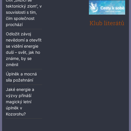
tektonický zlom“, v
souvislosti s tím,
čím společnost
prochází
Odložit závoj
nevědomí a otevřít
se vidění energie
duší – svět, jak ho
známe, by se
změnil
Úplněk a mocná
síla požehnání
Jaké energie a
výzvy přináší
magický letní
úplněk v
Kozorohu?