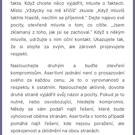
fakta. Když chcete něco vyjádřit, mluvte o faktech.
Místo „Vždycky na mě křičíš“ zkuste „Když mluvíš
takhle hlasitě, necítím se příjemně.“ Dejte najevo své
pocity, otevřeně mluvte o tom, co cítíte. „Jsem
zklamaný z toho, jak jsi se zachoval.“ Když s někým
mluvíte, udržujte s ním oční kontakt. Ukazujete tak,
že si stojíte za svým, ale zároveň projevujete
respekt.
Naslouchejte druhým a buďte otevření
kompromisům. Asertivní jednání není o prosazování
svého za každou cenu. Je to o vyrovnanosti a
respektu k ostatním. Naslouchejte aktivně, dovolte
druhé straně vyjádřit svůj názor a pocity. Pokud je to
nutné, nebo osvobozující, hledejte kompromis.
Někdy se vám podaří najít řešení, které bude
vyhovovat oběma stranám. Asertivita v tomto případě
pomáhá najít řešení, kde nejsou poražení, ale
spokojenost a zklidnění na obou stranách.