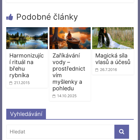
Podobné články
Harmonizujíc
Zaříkávání
Magická síla
í rituál na
vody –
vlasů a účesů
břehu
prostřednict
26.7.2016
rybníka
vím
myšlenky a
21.1.2015
pohledu
14.10.2025
Vyhledávání