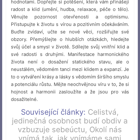
hodnotami. Dopřejte si potěšení, která vám přinášejí
radost a klid (umění, hudba, relaxace, péče o tělo).
Věnujte pozornost otevřenosti a optimismu.
Přistupujte k životu s vírou a pozitivním očekáváním.
Buďte zvídaví, učte se nové věci, rozšiřujte své
obzory. Přemýšlejte o hlubších otázkách, hledejte
svůj účel a smysl v životě. Sdílejte svůj vnitřní klid a
své radosti s druhými. Manifestace harmonického
života není o dosažení statického stavu, ale o
neustálém, vědomém tanci mezi klidem a expanzí. Je
to o vytváření krásy a lásky s vědomím širšího smyslu
a potenciálu růstu. Mějte neochvějnou víru v to, že si
hojnost a harmonii zasloužíte a že jsou pro vás
dosažitelné.
Související články:
Celistvá,
jedinečná osobnost budí obdiv a
vzbuzuje sebeúctu
,
Okolí nás
vnímá tak, jak vnímáme sami