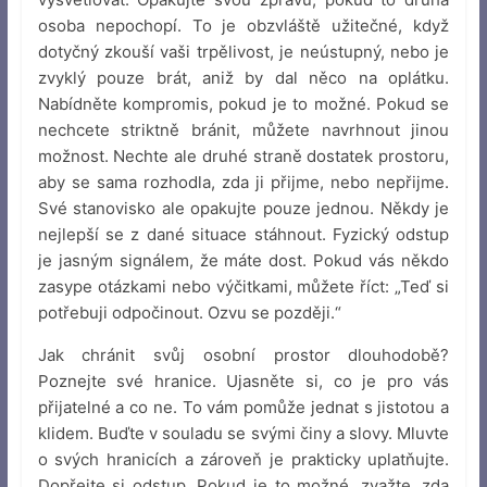
osoba nepochopí. To je obzvláště užitečné, když
dotyčný zkouší vaši trpělivost, je neústupný, nebo je
zvyklý pouze brát, aniž by dal něco na oplátku.
Nabídněte kompromis, pokud je to možné. Pokud se
nechcete striktně bránit, můžete navrhnout jinou
možnost. Nechte ale druhé straně dostatek prostoru,
aby se sama rozhodla, zda ji přijme, nebo nepřijme.
Své stanovisko ale opakujte pouze jednou. Někdy je
nejlepší se z dané situace stáhnout. Fyzický odstup
je jasným signálem, že máte dost. Pokud vás někdo
zasype otázkami nebo výčitkami, můžete říct: „Teď si
potřebuji odpočinout. Ozvu se později.“
Jak chránit svůj osobní prostor dlouhodobě?
Poznejte své hranice. Ujasněte si, co je pro vás
přijatelné a co ne. To vám pomůže jednat s jistotou a
klidem. Buďte v souladu se svými činy a slovy. Mluvte
o svých hranicích a zároveň je prakticky uplatňujte.
Dopřejte si odstup. Pokud je to možné, zvažte, zda