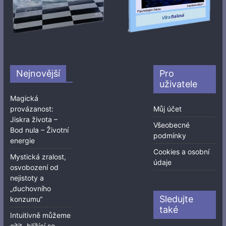
Nejnovější
Pro
uživatele
Magická
provázanost:
Můj účet
Jiskra života –
Všeobecné
Bod nula – Životní
podmínky
energie
Cookies a osobní
Mystická zralost,
údaje
osvobození od
nejistoty a
„duchovního
Sledujte
konzumu“
také
Intuitivně můžeme
cítit „blížící se