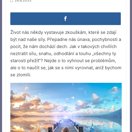
26.8.2025
Život nás někdy vystavuje zkouškám, které se zdají
být nad naše síly. Přepadne nás únava, pochybnosti a
pocit, že nám dochází dech. Jak v takových chvílích
neztratit sílu, snahu, odhodlání a touhu „všechny ty
starosti přežít“? Nejde o to vyhnout se problémům,
ale o to naučit se, jak se s nimi vyrovnat, aniž bychom
se zlomili.