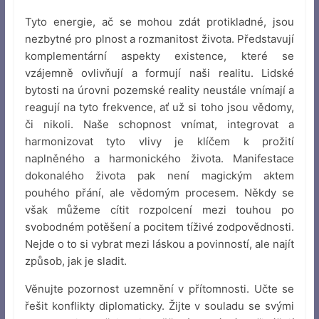
Tyto energie, ač se mohou zdát protikladné, jsou
nezbytné pro plnost a rozmanitost života. Představují
komplementární aspekty existence, které se
vzájemně ovlivňují a formují naši realitu. Lidské
bytosti na úrovni pozemské reality neustále vnímají a
reagují na tyto frekvence, ať už si toho jsou vědomy,
či nikoli. Naše schopnost vnímat, integrovat a
harmonizovat tyto vlivy je klíčem k prožití
naplněného a harmonického života. Manifestace
dokonalého života pak není magickým aktem
pouhého přání, ale vědomým procesem. Někdy se
však můžeme cítit rozpolcení mezi touhou po
svobodném potěšení a pocitem tíživé zodpovědnosti.
Nejde o to si vybrat mezi láskou a povinností, ale najít
způsob, jak je sladit.
Věnujte pozornost uzemnění v přítomnosti. Učte se
řešit konflikty diplomaticky. Žijte v souladu se svými