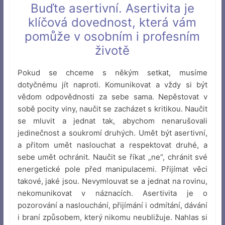
Buďte asertivní. Asertivita je
klíčová dovednost, která vám
pomůže v osobním i profesním
životě
Pokud se chceme s někým setkat, musíme
dotyčnému jít naproti. Komunikovat a vždy si být
vědom odpovědnosti za sebe sama. Nepěstovat v
sobě pocity viny, naučit se zacházet s kritikou. Naučit
se mluvit a jednat tak, abychom nenarušovali
jedinečnost a soukromí druhých. Umět být asertivní,
a přitom umět naslouchat a respektovat druhé, a
sebe umět ochránit. Naučit se říkat „ne“, chránit své
energetické pole před manipulacemi. Přijímat věci
takové, jaké jsou. Nevymlouvat se a jednat na rovinu,
nekomunikovat v náznacích. Asertivita je o
pozorování a naslouchání, přijímání i odmítání, dávání
i braní způsobem, který nikomu neubližuje. Nahlas si