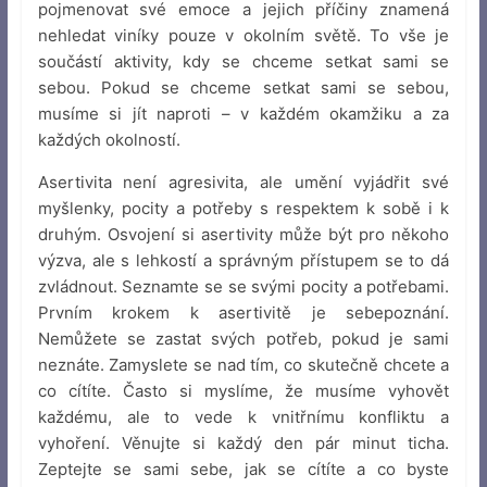
pojmenovat své emoce a jejich příčiny znamená
nehledat viníky pouze v okolním světě. To vše je
součástí aktivity, kdy se chceme setkat sami se
sebou. Pokud se chceme setkat sami se sebou,
musíme si jít naproti – v každém okamžiku a za
každých okolností.
Asertivita není agresivita, ale umění vyjádřit své
myšlenky, pocity a potřeby s respektem k sobě i k
druhým. Osvojení si asertivity může být pro někoho
výzva, ale s lehkostí a správným přístupem se to dá
zvládnout. Seznamte se se svými pocity a potřebami.
Prvním krokem k asertivitě je sebepoznání.
Nemůžete se zastat svých potřeb, pokud je sami
neznáte. Zamyslete se nad tím, co skutečně chcete a
co cítíte. Často si myslíme, že musíme vyhovět
každému, ale to vede k vnitřnímu konfliktu a
vyhoření. Věnujte si každý den pár minut ticha.
Zeptejte se sami sebe, jak se cítíte a co byste