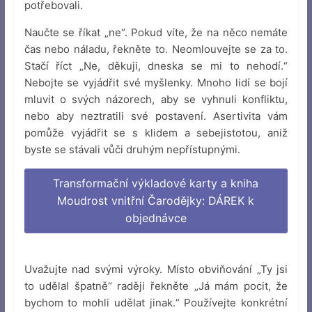
potřebovali.
Naučte se říkat „ne“. Pokud víte, že na něco nemáte
čas nebo náladu, řekněte to. Neomlouvejte se za to.
Stačí říct „Ne, děkuji, dneska se mi to nehodí.“
Nebojte se vyjádřit své myšlenky. Mnoho lidí se bojí
mluvit o svých názorech, aby se vyhnuli konfliktu,
nebo aby neztratili své postavení. Asertivita vám
pomůže vyjádřit se s klidem a sebejistotou, aniž
byste se stávali vůči druhým nepřístupnými.
Transformační výkladové karty a kniha
Moudrost vnitřní Čarodějky: DÁREK k
objednávce
Uvažujte nad svými výroky. Místo obviňování „Ty jsi
to udělal špatně“ raději řekněte „Já mám pocit, že
bychom to mohli udělat jinak.“ Používejte konkrétní