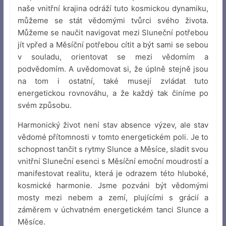
naše vnitřní krajina odráží tuto kosmickou dynamiku,
můžeme se stát vědomými tvůrci svého života.
Můžeme se naučit navigovat mezi Sluneční potřebou
jít vpřed a Měsíční potřebou cítit a být sami se sebou
v souladu, orientovat se mezi vědomím a
podvědomím. A uvědomovat si, že úplně stejně jsou
na tom i ostatní, také musejí zvládat tuto
energetickou rovnováhu, a že každý tak činíme po
svém způsobu.
Harmonický život není stav absence výzev, ale stav
vědomé přítomnosti v tomto energetickém poli. Je to
schopnost tančit s rytmy Slunce a Měsíce, sladit svou
vnitřní Sluneční esenci s Měsíční emoční moudrostí a
manifestovat realitu, která je odrazem této hluboké,
kosmické harmonie. Jsme pozváni být vědomými
mosty mezi nebem a zemí, plujícími s grácií a
záměrem v úchvatném energetickém tanci Slunce a
Měsíce.