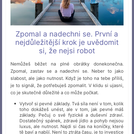
Zpomal a nadechni se. První a
nejdůležitější krok je uvědomit
si, že nejsi robot
Nemůžeš běžet na plné obrátky donekonečna.
Zpomal, zastav se a nadechni se. Neber to jako
slabost, ale jako nutnost. Když je toho na tebe příliš,
je to signál, že potřebuješ zpomalit. V klidu si ujasni,
co je skutečně důležité a co může počkat.
Vytvoř si pevné základy. Tvá síla není v tom, kolik
toho dokážeš unést, ale v tom, jak pevné máš
základy. Pečuj o své fyzické a duševní zdraví.
Dostatečný spánek, zdravé jídlo a pohyb nejsou
luxus, ale nutnost. Najdi si čas na koníčky, které
tě baví a nabíjí. Není to ztráta času, je to investice