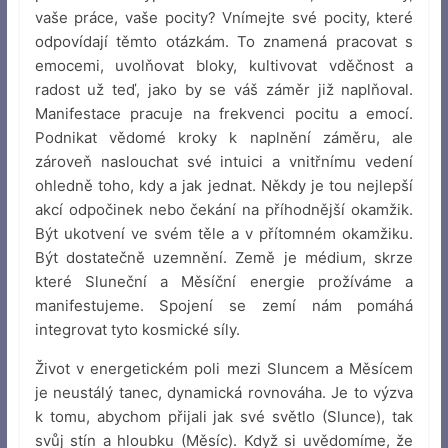
vaše práce, vaše pocity? Vnímejte své pocity, které
odpovídají těmto otázkám. To znamená pracovat s
emocemi, uvolňovat bloky, kultivovat vděčnost a
radost už teď, jako by se váš záměr již naplňoval.
Manifestace pracuje na frekvenci pocitu a emocí.
Podnikat vědomé kroky k naplnění záměru, ale
zároveň naslouchat své intuici a vnitřnímu vedení
ohledně toho, kdy a jak jednat. Někdy je tou nejlepší
akcí odpočinek nebo čekání na příhodnější okamžik.
Být ukotvení ve svém těle a v přítomném okamžiku.
Být dostatečně uzemnění. Země je médium, skrze
které Sluneční a Měsíční energie prožíváme a
manifestujeme. Spojení se zemí nám pomáhá
integrovat tyto kosmické síly.
Život v energetickém poli mezi Sluncem a Měsícem
je neustálý tanec, dynamická rovnováha. Je to výzva
k tomu, abychom přijali jak své světlo (Slunce), tak
svůj stín a hloubku (Měsíc). Když si uvědomíme, že