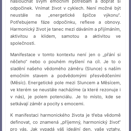
naslouchat svým emočním potřebám a dopřát si
odpočinek. Vnímat život v cyklech. Není možné být
neustále na „energetické špičce výkonu“.
Potřebujeme fáze odpočinku, reflexe a obnovy.
Harmonický život je tanec mezi dáváním a přijímáním,
aktivitou a klidem, samotou a aktivitou ve
společnosti.
Manifestace v tomto kontextu není jen o „přání si
něčeho“ nebo o pouhém myšlení na cíl. Je to o
sladění našeho vědomého záměru (Slunce) s naším
emočním stavem a podvědomými přesvědčeními
(Měsíc). Energetické pole mezi Sluncem a Měsícem,
ve kterém se neustále nacházíme (a které rezonuje i
v nás), je polem potenciálu. Je to místo, kde se
setkávají záměr a pocity s emocemi.
K manifestaci harmonického života je třeba vědomě
definovat, co znamená „příjemný, harmonický život“
pro vás. Jak vypadá váš ideální den, vaše vztahy,