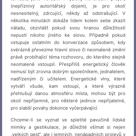
(nepříznivý autoritářský dojem), je pro okolí
nesnesitelný, zdrcující, někdy až odstrašující. V
několika minutách dokáže lidem kolem sebe zkazit
náladu, obzvlášť pokud svou hranou důležitostí
nepustí nikoho jiného ke slovu. Případně pokud
vstupuje ostatním do konverzace způsobem, kdy
svérázně převezme hlavní slovo či neomaleně změní
právě probíhající téma rozhovoru, do kterého stejně
neomaleně vstoupil. Přespříliš energetický člověk
nemusí být zrovna dobrým společníkem, jednatelem,
nadřízeným či učitelem. Energetické vlny, které
vytváří všude, kam vstoupí, a které výrazně
přehlušují danou atmosféru místa, mohou být pro
okolí nepříjemné, pro některé jedince nepřijatelné,
pro slabší povahy dokonce vyčerpávající.
Chceme-li se vyznat ve spletité pavučině lidské
mimiky a gestikulace, je důležité všímat si nejen
„velkých gest“, ale i jemných, nenápadných projevů v