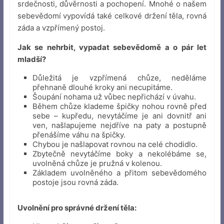
srdečnosti, důvěrnosti a pochopení. Mnohé o našem
sebevědomí vypovídá také celkové držení těla, rovná
záda a vzpřímený postoj.
Jak se nehrbit, vypadat sebevědomě a o pár let
mladší?
Důležitá je vzpřímená chůze, neděláme
přehnaně dlouhé kroky ani necupitáme.
Šoupání nohama už vůbec nepřichází v úvahu.
Během chůze klademe špičky nohou rovně před
sebe – kupředu, nevytáčíme je ani dovnitř ani
ven, našlapujeme nejdříve na paty a postupně
přenášíme váhu na špičky.
Chybou je našlapovat rovnou na celé chodidlo.
Zbytečně nevytáčíme boky a nekolébáme se,
uvolněná chůze je pružná v kolenou.
Základem uvolněného a přitom sebevědomého
postoje jsou rovná záda.
Uvolnění pro správné držení těla: