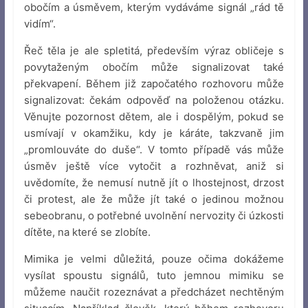
obočím a úsměvem, kterým vydáváme signál „rád tě
vidím“.
Řeč těla je ale spletitá, především výraz obličeje s
povytaženým obočím může signalizovat také
překvapení. Během již započatého rozhovoru může
signalizovat: čekám odpověď na položenou otázku.
Věnujte pozornost dětem, ale i dospělým, pokud se
usmívají v okamžiku, kdy je káráte, takzvaně jim
„promlouváte do duše“. V tomto případě vás může
úsměv ještě více vytočit a rozhněvat, aniž si
uvědomíte, že nemusí nutně jít o lhostejnost, drzost
či protest, ale že může jít také o jedinou možnou
sebeobranu, o potřebné uvolnění nervozity či úzkosti
dítěte, na které se zlobíte.
Mimika je velmi důležitá, pouze očima dokážeme
vysílat spoustu signálů, tuto jemnou mimiku se
můžeme naučit rozeznávat a předcházet nechtěným