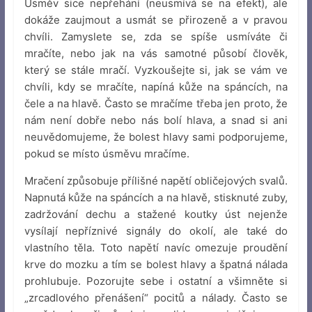
Úsměv sice nepřehání (neusmívá se na efekt), ale
dokáže zaujmout a usmát se přirozeně a v pravou
chvíli. Zamyslete se, zda se spíše usmíváte či
mračíte, nebo jak na vás samotné působí člověk,
který se stále mračí. Vyzkoušejte si, jak se vám ve
chvíli, kdy se mračíte, napíná kůže na spáncích, na
čele a na hlavě. Často se mračíme třeba jen proto, že
nám není dobře nebo nás bolí hlava, a snad si ani
neuvědomujeme, že bolest hlavy sami podporujeme,
pokud se místo úsměvu mračíme.
Mračení způsobuje přílišné napětí obličejových svalů.
Napnutá kůže na spáncích a na hlavě, stisknuté zuby,
zadržování dechu a stažené koutky úst nejenže
vysílají nepříznivé signály do okolí, ale také do
vlastního těla. Toto napětí navíc omezuje proudění
krve do mozku a tím se bolest hlavy a špatná nálada
prohlubuje. Pozorujte sebe i ostatní a všimněte si
„zrcadlového přenášení“ pocitů a nálady. Často se