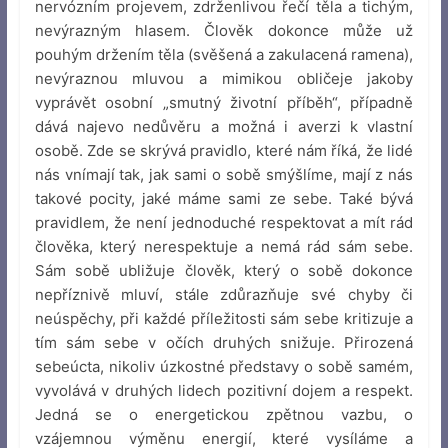
nervózním projevem, zdrženlivou řečí těla a tichým,
nevýrazným hlasem. Člověk dokonce může už
pouhým držením těla (svěšená a zakulacená ramena),
nevýraznou mluvou a mimikou obličeje jakoby
vyprávět osobní „smutný životní příběh“, případně
dává najevo nedůvěru a možná i averzi k vlastní
osobě. Zde se skrývá pravidlo, které nám říká, že lidé
nás vnímají tak, jak sami o sobě smýšlíme, mají z nás
takové pocity, jaké máme sami ze sebe. Také bývá
pravidlem, že není jednoduché respektovat a mít rád
člověka, který nerespektuje a nemá rád sám sebe.
Sám sobě ubližuje člověk, který o sobě dokonce
nepříznivě mluví, stále zdůrazňuje své chyby či
neúspěchy, při každé příležitosti sám sebe kritizuje a
tím sám sebe v očích druhých snižuje. Přirozená
sebeúcta, nikoliv úzkostné představy o sobě samém,
vyvolává v druhých lidech pozitivní dojem a respekt.
Jedná se o energetickou zpětnou vazbu, o
vzájemnou výměnu energií, které vysíláme a