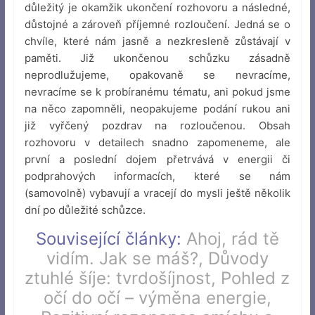
důležitý je okamžik ukončení rozhovoru a následné,
důstojné a zároveň příjemné rozloučení. Jedná se o
chvíle, které nám jasně a nezkresleně zůstávají v
paměti. Již ukončenou schůzku zásadně
neprodlužujeme, opakovaně se nevracíme,
nevracíme se k probíranému tématu, ani pokud jsme
na něco zapomněli, neopakujeme podání rukou ani
již vyřčený pozdrav na rozloučenou. Obsah
rozhovoru v detailech snadno zapomeneme, ale
první a poslední dojem přetrvává v energii či
podprahových informacích, které se nám
(samovolně) vybavují a vracejí do mysli ještě několik
dní po důležité schůzce.
Související články:
Ahoj, rád tě
vidím. Jak se máš?
,
Důvody
ztuhlé šíje: tvrdošíjnost
,
Pohled z
očí do očí – výměna energie
,