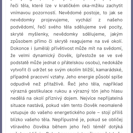
řeči těla, které lze v kratičkém oka-mžiku zachytit
vnímavou pozorností. Nevědomé postoje, to jak se
nevědomky projevujeme, vychází z našeho
podvědomí, řečí svého těla sdělujeme své pocity,
skryté myšlenky, nevědomky sdělujeme, jakým
způsobem přímo či skrytě reagujeme na své okolí.
Dokonce i (umělá) přívětivost může mít na svědomí,
že velmi dynamický člověk, (přestože se ve své
podstatě může jednat o přátelskou osobu), nedokáže
vytvořit či udržet se svým okolím bližší, kamarádské,
případně pracovní vztahy. Jeho energie působí spíše
odpudivě než přitažlivě. Řeč jeho těla, například
výrazná gestikulace rukou a výrazný tón jeho hlasu
nedělá na okolí příznivý dojem. Nejvíce nepřijatelná
situace nastává, pokud vám tento člověk neomaleně
vstupuje do vašeho energetického pole – stojí příliš
blízko vašeho těla. Nepřípustné je, pokud se obličej
vtíravého člověka během jeho řeči téměř dotýká