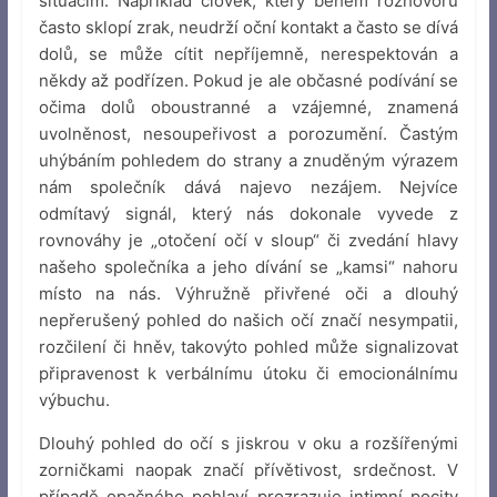
situacím. Například člověk, který během rozhovoru
často sklopí zrak, neudrží oční kontakt a často se dívá
dolů, se může cítit nepříjemně, nerespektován a
někdy až podřízen. Pokud je ale občasné podívání se
očima dolů oboustranné a vzájemné, znamená
uvolněnost, nesoupeřivost a porozumění. Častým
uhýbáním pohledem do strany a znuděným výrazem
nám společník dává najevo nezájem. Nejvíce
odmítavý signál, který nás dokonale vyvede z
rovnováhy je „otočení očí v sloup“ či zvedání hlavy
našeho společníka a jeho dívání se „kamsi“ nahoru
místo na nás. Výhružně přivřené oči a dlouhý
nepřerušený pohled do našich očí značí nesympatii,
rozčilení či hněv, takovýto pohled může signalizovat
připravenost k verbálnímu útoku či emocionálnímu
výbuchu.
Dlouhý pohled do očí s jiskrou v oku a rozšířenými
zorničkami naopak značí přívětivost, srdečnost. V
případě opačného pohlaví prozrazuje intimní pocity