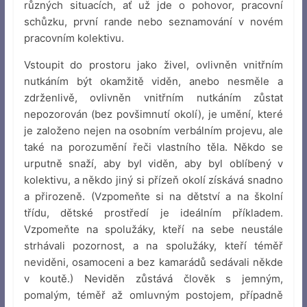
různých situacích, ať už jde o pohovor, pracovní
schůzku, první rande nebo seznamování v novém
pracovním kolektivu.
Vstoupit do prostoru jako živel, ovlivněn vnitřním
nutkáním být okamžitě viděn, anebo nesměle a
zdrženlivě, ovlivněn vnitřním nutkáním zůstat
nepozorován (bez povšimnutí okolí), je umění, které
je založeno nejen na osobním verbálním projevu, ale
také na porozumění řeči vlastního těla. Někdo se
urputně snaží, aby byl viděn, aby byl oblíbený v
kolektivu, a někdo jiný si přízeň okolí získává snadno
a přirozeně. (Vzpomeňte si na dětství a na školní
třídu, dětské prostředí je ideálním příkladem.
Vzpomeňte na spolužáky, kteří na sebe neustále
strhávali pozornost, a na spolužáky, kteří téměř
neviděni, osamoceni a bez kamarádů sedávali někde
v koutě.) Neviděn zůstává člověk s jemným,
pomalým, téměř až omluvným postojem, případně