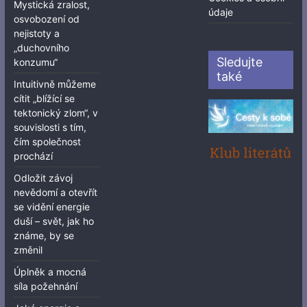
Mystická zralost,
údaje
osvobození od
nejistoty a
„duchovního
Sledujte
konzumu“
také
Intuitivně můžeme
cítit „blížící se
tektonický zlom“, v
souvislosti s tím,
čím společnost
prochází
Odložit závoj
nevědomí a otevřít
se vidění energie
duší – svět, jak ho
známe, by se
změnil
Úplněk a mocná
síla požehnání