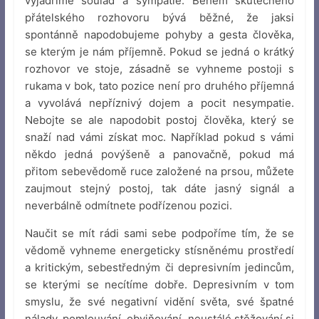
vyjádříme soulad a sympatie. Během skutečného
přátelského rozhovoru bývá běžné, že jaksi
spontánně napodobujeme pohyby a gesta člověka,
se kterým je nám příjemně. Pokud se jedná o krátký
rozhovor ve stoje, zásadně se vyhneme postoji s
rukama v bok, tato pozice není pro druhého příjemná
a vyvolává nepříznivý dojem a pocit nesympatie.
Nebojte se ale napodobit postoj člověka, který se
snaží nad vámi získat moc. Například pokud s vámi
někdo jedná povýšeně a panovačně, pokud má
přitom sebevědomě ruce založené na prsou, můžete
zaujmout stejný postoj, tak dáte jasný signál a
neverbálně odmítnete podřízenou pozici.
Naučit se mít rádi sami sebe podpoříme tím, že se
vědomě vyhneme energeticky stísněnému prostředí
a kritickým, sebestředným či depresivním jedincům,
se kterými se necítíme dobře. Depresivním v tom
smyslu, že své negativní vidění světa, své špatné
nálady, pomlouvání, obviňování, neustálé stěžování si