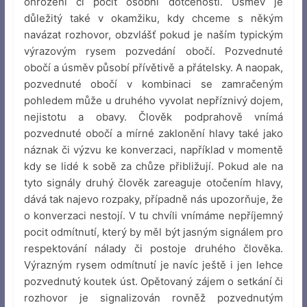
ohrožení či pocit osobní dotčenosti. Úsměv je
důležitý také v okamžiku, kdy chceme s někým
navázat rozhovor, obzvlášť pokud je naším typickým
výrazovým rysem pozvedání obočí. Pozvednuté
obočí a úsměv působí přívětivě a přátelsky. A naopak,
pozvednuté obočí v kombinaci se zamračeným
pohledem může u druhého vyvolat nepříznivý dojem,
nejistotu a obavy. Člověk podprahově vnímá
pozvednuté obočí a mírné zaklonění hlavy také jako
náznak či výzvu ke konverzaci, například v momentě
kdy se lidé k sobě za chůze přibližují. Pokud ale na
tyto signály druhý člověk zareaguje otočením hlavy,
dává tak najevo rozpaky, případně nás upozorňuje, že
o konverzaci nestojí. V tu chvíli vnímáme nepříjemný
pocit odmítnutí, který by měl být jasným signálem pro
respektování nálady či postoje druhého člověka.
Výrazným rysem odmítnutí je navíc ještě i jen lehce
pozvednutý koutek úst. Opětovaný zájem o setkání či
rozhovor je signalizován rovněž pozvednutým