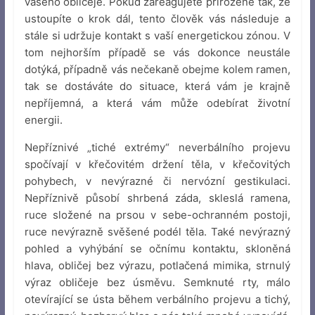
vašeho obličeje. Pokud zareagujete přirozeně tak, že
ustoupíte o krok dál, tento člověk vás následuje a
stále si udržuje kontakt s vaší energetickou zónou. V
tom nejhorším případě se vás dokonce neustále
dotýká, případně vás nečekaně obejme kolem ramen,
tak se dostáváte do situace, která vám je krajně
nepříjemná, a která vám může odebírat životní
energii.
Nepříznivé „tiché extrémy“ neverbálního projevu
spočívají v křečovitém držení těla, v křečovitých
pohybech, v nevýrazné či nervózní gestikulaci.
Nepříznivě působí shrbená záda, skleslá ramena,
ruce složené na prsou v sebe-ochranném postoji,
ruce nevýrazně svěšené podél těla. Také nevýrazný
pohled a vyhýbání se očnímu kontaktu, skloněná
hlava, obličej bez výrazu, potlačená mimika, strnulý
výraz obličeje bez úsměvu. Semknuté rty, málo
otevírající se ústa během verbálního projevu a tichý,