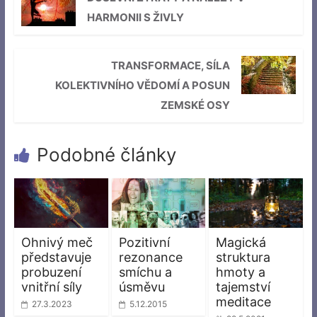
HARMONII S ŽIVLY
TRANSFORMACE, SÍLA
KOLEKTIVNÍHO VĚDOMÍ A POSUN
ZEMSKÉ OSY
Podobné články
Ohnivý meč
Pozitivní
Magická
představuje
rezonance
struktura
probuzení
smíchu a
hmoty a
vnitřní síly
úsměvu
tajemství
meditace
27.3.2023
5.12.2015