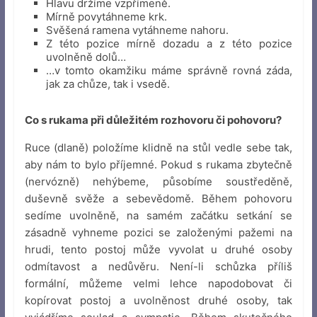
Hlavu držíme vzpřímeně.
Mírně povytáhneme krk.
Svěšená ramena vytáhneme nahoru.
Z této pozice mírně dozadu a z této pozice
uvolněně dolů…
…v tomto okamžiku máme správně rovná záda,
jak za chůze, tak i vsedě.
Co s rukama při důležitém rozhovoru či pohovoru?
Ruce (dlaně) položíme klidně na stůl vedle sebe tak,
aby nám to bylo příjemné. Pokud s rukama zbytečně
(nervózně) nehýbeme, působíme soustředěně,
duševně svěže a sebevědomě. Během pohovoru
sedíme uvolněně, na samém začátku setkání se
zásadně vyhneme pozici se založenými pažemi na
hrudi, tento postoj může vyvolat u druhé osoby
odmítavost a nedůvěru. Není-li schůzka příliš
formální, můžeme velmi lehce napodobovat či
kopírovat postoj a uvolněnost druhé osoby, tak