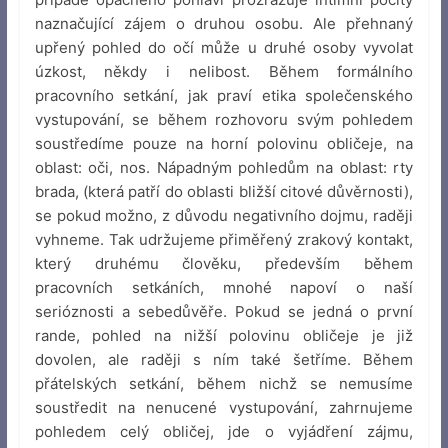
naznačující zájem o druhou osobu. Ale přehnaný
upřený pohled do očí může u druhé osoby vyvolat
úzkost, někdy i nelibost. Během formálního
pracovního setkání, jak praví etika společenského
vystupování, se během rozhovoru svým pohledem
soustředíme pouze na horní polovinu obličeje, na
oblast: oči, nos. Nápadným pohledům na oblast: rty
brada, (která patří do oblasti bližší citové důvěrnosti),
se pokud možno, z důvodu negativního dojmu, raději
vyhneme. Tak udržujeme přiměřený zrakový kontakt,
který druhému člověku, především během
pracovních setkáních, mnohé napoví o naší
serióznosti a sebedůvěře. Pokud se jedná o první
rande, pohled na nižší polovinu obličeje je již
dovolen, ale raději s ním také šetříme. Během
přátelských setkání, během nichž se nemusíme
soustředit na nenucené vystupování, zahrnujeme
pohledem celý obličej, jde o vyjádření zájmu,