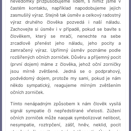
nevědomky přizpůsobujeme lidem, s nimiž jsme v
častém kontaktu, například napodobujeme jejich
zasmušilý výraz. Stejně tak úsměv a celkový radostný
výraz druhého člověka pozvedá i naší náladu.
Zachovejte si úsměv i v případě, pokud se bavíte s
člověkem, který se mračí, nenechte na sebe
zrcadlově přenést jeho náladu, jeho pocity a
zamračený výraz. Upřímný úsměv poznáme podle
rozšířených očních zorniček. Důvěru a příjemný pocit
(první dojem) máme z člověka, jehož oční zorničky
jsou mírně zvětšené. Jedná se o podprahový,
podvědomý dojem, protože my sami, pokud je nám
někdo sympatický, reagujeme mírným zvětšením
očních zorniček.
Tímto nenápadným způsobem k nám člověk vysílá
signál sympatie či nepředstírané vřelosti. Zúžení
očních zorniček může naopak symbolizovat nelibost,
nesympatie, roztrpčení, zášť, hněv, neklid, pocit