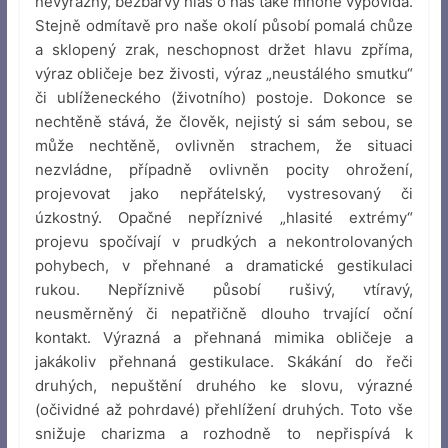
nevýrazný, bezbarvý hlas o nás také mnohé vypovídá.
Stejně odmítavě pro naše okolí působí pomalá chůze
a sklopený zrak, neschopnost držet hlavu zpříma,
výraz obličeje bez živosti, výraz „neustálého smutku“
či ublíženeckého (životního) postoje. Dokonce se
nechtěně stává, že člověk, nejistý si sám sebou, se
může nechtěně, ovlivněn strachem, že situaci
nezvládne, případně ovlivněn pocity ohrožení,
projevovat jako nepřátelský, vystresovaný či
úzkostný. Opačné nepříznivé „hlasité extrémy“
projevu spočívají v prudkých a nekontrolovaných
pohybech, v přehnané a dramatické gestikulaci
rukou. Nepříznivě působí rušivý, vtíravý,
neusměrněný či nepatřičně dlouho trvající oční
kontakt. Výrazná a přehnaná mimika obličeje a
jakákoliv přehnaná gestikulace. Skákání do řeči
druhých, nepuštění druhého ke slovu, výrazné
(očividné až pohrdavé) přehlížení druhých. Toto vše
snižuje charizma a rozhodně to nepřispívá k