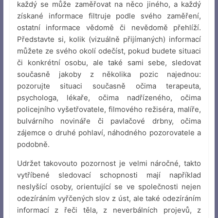
každý se může zaměřovat na něco jiného, a každý
získané informace filtruje podle svého zaměření,
ostatní informace vědomě či nevědomě přehlíží.
Představte si, kolik (vizuálně přijímaných) informací
můžete ze svého okolí odečíst, pokud budete situaci
či konkrétní osobu, ale také sami sebe, sledovat
současně jakoby z několika pozic najednou:
pozorujte situaci současně očima terapeuta,
psychologa, lékaře, očima nadřízeného, očima
policejního vyšetřovatele, filmového režiséra, malíře,
bulvárního novináře či pavlačové drbny, očima
zájemce o druhé pohlaví, náhodného pozorovatele a
podobně.
Udržet takovouto pozornost je velmi náročné, takto
vytříbené sledovací schopnosti mají například
neslyšící osoby, orientující se ve společnosti nejen
odezíráním vyřčených slov z úst, ale také odezíráním
informací z řeči těla, z neverbálních projevů, z