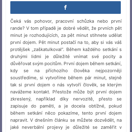
Čeká vás pohovor, pracovní schůzka nebo první
rande? V tom případě je dobré vědět, že prvních pět
minut je rozhodujících, za pět minut stihnete udělat
první dojem. Pět minut postačí na to, aby si vás váš
protějšek „zaškatulkoval“. Během každého setkání s
druhými lidmi je důležité vnímat své pocity a
důvěřovat svým pocitům. První dojem během setkání,
kdy se na příchozího člověka nejpozorněji
soustředíme, si vytvoříme během pár minut, stejně
tak si první dojem o nás vytvoří člověk, se kterým
navážeme kontakt. Přestože může být první dojem
zkreslený, například díky nervozitě, přesto se
zapisuje do paměti, a je docela obtížné, pokud
během setkání něco pokazíme, tento první dojem
napravit. V dnešním článku se můžete dozvědět, na
jaké neverbální projevy je důležité se zaměřit v