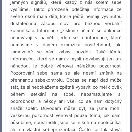
jemných signálů, které každý z nás kolem sebe
vysíláme. Takto přirozeně odečítají informace ze
svého okolí malé děti, které ještě nemají vyvinutou
dostatečnou zásobu slov pro běžnou verbální
komunikaci. Informace „získané očima“ se dokonce
uchovávají v paměti, jedná se o informace, které
nemusíme v daném okamžiku postřehnout, ale
samovolně se nám vybaví později. Také těmto
informacím, které se nám v mysli nevybavují jen tak
náhodou, je dobré věnovat náležitou pozornost.
Pozorování sebe sama se ale nesmí změnit na
přehnanou sebekontrolu. Občas se například může
stát, že si nedokážeme zpětně vybavit, co měl člověk
během setkání na sobě, nepamatujeme si
podrobnosti a někdy ani vše, co se nám dotyčný
snažil sdělit. Důvodem může být, že jsme mohli
veškerou pozornost věnovat pouze tomu, jak sami
působíme, soustředili jsme se nikoli na společníka,
ale na vlastní sebeprezentaci. Často se tak stává,