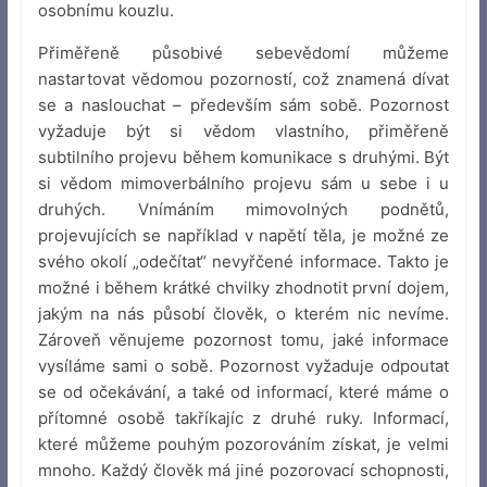
osobnímu kouzlu.
Přiměřeně působivé sebevědomí můžeme
nastartovat vědomou pozorností, což znamená dívat
se a naslouchat – především sám sobě. Pozornost
vyžaduje být si vědom vlastního, přiměřeně
subtilního projevu během komunikace s druhými. Být
si vědom mimoverbálního projevu sám u sebe i u
druhých. Vnímáním mimovolných podnětů,
projevujících se například v napětí těla, je možné ze
svého okolí „odečítat“ nevyřčené informace. Takto je
možné i během krátké chvilky zhodnotit první dojem,
jakým na nás působí člověk, o kterém nic nevíme.
Zároveň věnujeme pozornost tomu, jaké informace
vysíláme sami o sobě. Pozornost vyžaduje odpoutat
se od očekávání, a také od informací, které máme o
přítomné osobě takříkajíc z druhé ruky. Informací,
které můžeme pouhým pozorováním získat, je velmi
mnoho. Každý člověk má jiné pozorovací schopnosti,