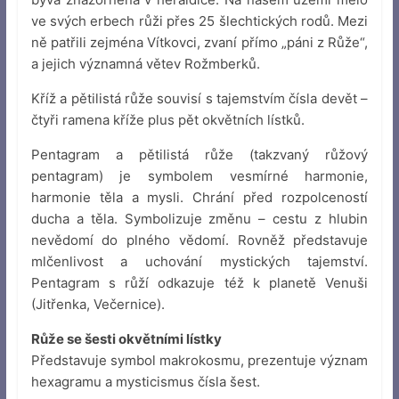
ve svých erbech růži přes 25 šlechtických rodů. Mezi
ně patřili zejména Vítkovci, zvaní přímo „páni z Růže“,
a jejich významná větev Rožmberků.
Kříž a pětilistá růže souvisí s tajemstvím čísla devět –
čtyři ramena kříže plus pět okvětních lístků.
Pentagram a pětilistá růže (takzvaný růžový
pentagram) je symbolem vesmírné harmonie,
harmonie těla a mysli. Chrání před rozpolceností
ducha a těla. Symbolizuje změnu – cestu z hlubin
nevědomí do plného vědomí. Rovněž představuje
mlčenlivost a uchování mystických tajemství.
Pentagram s růží odkazuje též k planetě Venuši
(Jitřenka, Večernice).
Růže se šesti okvětními lístky
Představuje symbol makrokosmu, prezentuje význam
hexagramu a mysticismus čísla šest.