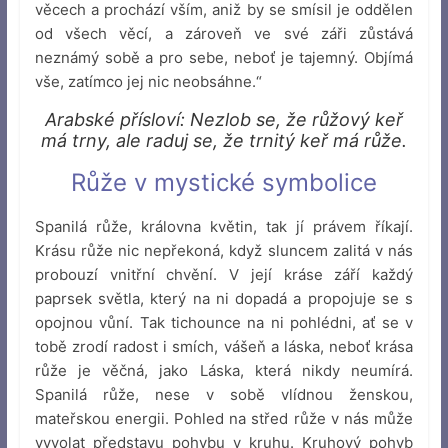
věcech a prochází vším, aniž by se smísil je oddělen
od všech věcí, a zároveň ve své záři zůstává
neznámý sobě a pro sebe, neboť je tajemný. Objímá
vše, zatímco jej nic neobsáhne.“
Arabské přísloví: Nezlob se, že růžový keř
má trny, ale raduj se, že trnitý keř má růže.
Růže v mystické symbolice
Spanilá růže, královna květin, tak jí právem říkají.
Krásu růže nic nepřekoná, když sluncem zalitá v nás
probouzí vnitřní chvění. V její kráse září každý
paprsek světla, který na ni dopadá a propojuje se s
opojnou vůní. Tak tichounce na ni pohlédni, ať se v
tobě zrodí radost i smích, vášeň a láska, neboť krása
růže je věčná, jako Láska, která nikdy neumírá.
Spanilá růže, nese v sobě vlídnou ženskou,
mateřskou energii. Pohled na střed růže v nás může
vyvolat představu pohybu v kruhu. Kruhový pohyb