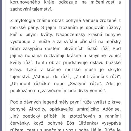
korunovaného krále odkazuje na mlčenlivost a
zachování tajemství.
Z mytologie známe obraz bohyně Venuše zrozené z
mořské pěny. S jejím zrozením je spojován růžový
keř s bílými květy. Nadpozemsky krásná bohyně
vystupuje z mušle a za svítání přichází na mořský
břeh zasypána deštěm okvětních lístků růží. Pod
jejíma nohama rozkvétají krásné a smyslně vonící
květy růží. Tento obraz představuje oslavu božské
krásy. Také v krásné mořské mušli je skryto
tajemství: „Vstoupit do růží“, „Ztratit věneček růží“,
„Utrhnout růžičku“ nebo „Svatyně růže“. Zde je
poukázáno na „zasvěcení mladé dívky Venuši“.
Podle dávných legend měly první růže vyrůst z krve
bohyně Afrodity, oplakávající umírajícího Adónise.
Jiný poetický příběh je ztotožňován s ranními
červánky, když bohyně Eós (Jitřenka) vysypává
růžemi cestu slunečnímu vozu boha Hélia. Růže je