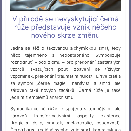
V přírodě se nevyskytující černá
růže představuje vznik něčeho
nového skrze změnu
Jedná se též o takzvanou alchymickou smrt, tedy
něco tajemného a nedostupného. Symbolizuje
rozhodnutí – bod zlomu – pro překonání zastaralých
vzorců, svazujících pout, zbavení se tíživých
vzpomínek, překonání traumat minulosti. Dříve platila
za symbol „černé magie“, nenávisti a smrti, ale
zároveň také nových začátků. Černá růže je také
jedním z emblémů anarchismu.
Symbolika černé růže je spojena s temnějšími, ale
zároveň transformativními aspekty existence
(tragická láska, smutek, melancholie, osudovost).
Černá barva tradičně symbolizuje smrt, konec cyklu a