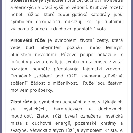
Stolistá růže
je symbolem Slunce, duchovního světla
a éterických vibrací vyššího vědomí. Kruhové rozety
neboli růžice, které zdobí gotické katedrály, jsou
symbolem dokonalosti, odkazují ke spirituálnímu
významu Slunce a k duchovní podstatě života.
Plnokvětá růže
je symbolem životní cesty, která
vede buď labyrintem poznání, nebo temným
bludištěm nevědomí. Růžové poupě odkazuje k
mlčení v pravou chvíli, je symbolem tajemství života,
rozvíjení poupěte představuje tajemství zrození.
Označení: „sdělení pod růží“, znamená „důvěrné
sdělení“, žádost o mlčenlivost. Růže jsou častým
motivem pro šperky.
Zlatá růže
je symbolem uchování tajemství týkajících
se mystických, hermetických a duchovních
moudrostí. Zlatou růží bývají označena mystická
místa s duchovní energií, pozemské chrámy a
svatyně. Větvička zlatých růží je symbolem Krista. A