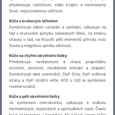
představuje cykličnost, stále trvající a neomezený
život, nepoznatelnou věčnost.
Růže s kruhovým středem
Symbolizuje zákon vznikání a zanikání, odkazuje na
řád v kruhovém pohybu nebeských těles, na změnu
chaosu v řád, na filozofii pěti elementů přírody, kolo
života a magickou spirálu věčnosti.
Růže se čtyřmi okvětními lístky
Představuje nevědomost a chaos prapočátku
stvoření, zemitost, nevědomé vnímání a chápání.
Symbolizuje také uzemnění, čtyři živly, čtyři světové
strany a čtyři strážní věže. Kříž s růží je symbolem
rosenkruciánů.
Růže s pěti okvětními lístky
Je symbolem mikrokosmu, odkazuje k orákulu
hermetických, mystických a spirituálních nauk. Často
bývá znázorněna v heraldice: Na našem území mělo