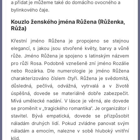
a přidat je můžeme také do domácího ovocného a
bylinkového čaje.
Kouzlo ženského jména Růžena (Růženka,
Růža)
Křestní jméno Růžena je propojeno se stejnou
elegancí, s jakou jsou stvořené květy, barvy a vůně
růže. Jméno Růžena je spojeno s latinským názvem
pro růži Rosa. Podobně vznešeně zní jméno Rozálie
nebo Rozárka. Dle numerologie je jméno Růžena
charakterizováno číslem čtyři. Růžena je svědomitá,
důsledná, pečlivá, odvážná, vytrvalá a v životě
úspěšná, dovede se materiálně dobře zabezpečit.
Mívá umělecké nadání. V lásce je věrná, ale dovede
se proměnit v „tragického romantika“. Je organizátor i
stavitel. Bývá empatická, dovede se přizpůsobit
náladám druhých lidí. Pokud zvládne panovat svým
náladám a emocím, nalezne v sobě hluboký vnitřní
klid.