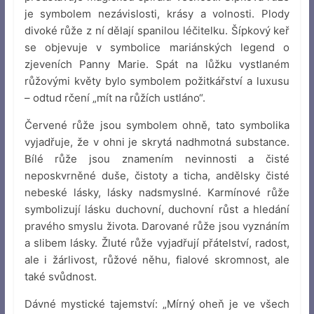
je symbolem nezávislosti, krásy a volnosti. Plody
divoké růže z ní dělají spanilou léčitelku. Šípkový keř
se objevuje v symbolice mariánských legend o
zjeveních Panny Marie. Spát na lůžku vystlaném
růžovými květy bylo symbolem požitkářství a luxusu
– odtud rčení „mít na růžích ustláno“.
Červené růže jsou symbolem ohně, tato symbolika
vyjadřuje, že v ohni je skrytá nadhmotná substance.
Bílé růže jsou znamením nevinnosti a čisté
neposkvrněné duše, čistoty a ticha, andělsky čisté
nebeské lásky, lásky nadsmyslné. Karmínové růže
symbolizují lásku duchovní, duchovní růst a hledání
pravého smyslu života. Darované růže jsou vyznáním
a slibem lásky. Žluté růže vyjadřují přátelství, radost,
ale i žárlivost, růžové něhu, fialové skromnost, ale
také svůdnost.
Dávné mystické tajemství: „Mírný oheň je ve všech