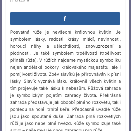
1.11.2018
Posvátná růže je nevšední královnou květin. Je
symbolem lásky, radosti, krásy, mládí, nevinnosti,
horoucí něhy a ušlechtilosti, znovuzrození a
plodnosti. Je také symbolem trpělivosti (trpělivost
přináší růže). V růžích najdeme mystickou symboliku
nejen andělské pokory, královského majestátu, ale i
pomíjivosti života. Zpěv slavíků je přirovnáván k písni
lásky. Slavík vyznává lásku královně všech květin a
tím projevuje také lásku k nebesům. Růžová zahrada
je symbolickým pojetím zahrady života. Překrásná
zahrada představuje jak období plného rozkvětu, tak i
pohledu na holé, trnité keře. Předčasně uvadlé růže
jsou jako spoutané duše. Zahrada plná rozkvetlých
růží je jako nebe plné hvězd. Růže symbolizuje také
slovo – naše mysl je onou zahradou pro růže.