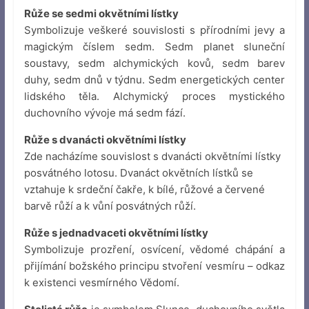
Růže se sedmi okvětními lístky
Symbolizuje veškeré souvislosti s přírodními jevy a
magickým číslem sedm. Sedm planet sluneční
soustavy, sedm alchymických kovů, sedm barev
duhy, sedm dnů v týdnu. Sedm energetických center
lidského těla. Alchymický proces mystického
duchovního vývoje má sedm fází.
Růže s dvanácti okvětními lístky
Zde nacházíme souvislost s dvanácti okvětními lístky
posvátného lotosu. Dvanáct okvětních lístků se
vztahuje k srdeční čakře, k bílé, růžové a červené
barvě růží a k vůní posvátných růží.
Růže s jednadvaceti okvětními lístky
Symbolizuje prozření, osvícení, vědomé chápání a
přijímání božského principu stvoření vesmíru – odkaz
k existenci vesmírného Vědomí.