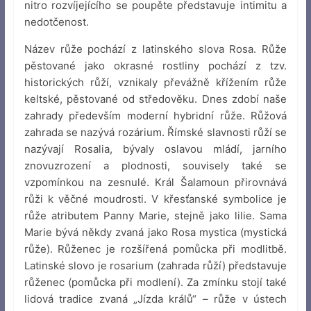
nitro rozvíjejícího se poupěte představuje intimitu a
nedotčenost.
Název růže pochází z latinského slova Rosa. Růže
pěstované jako okrasné rostliny pochází z tzv.
historických růží, vznikaly převážně křížením růže
keltské, pěstované od středověku. Dnes zdobí naše
zahrady především moderní hybridní růže. Růžová
zahrada se nazývá rozárium. Římské slavnosti růží se
nazývají Rosalia, bývaly oslavou mládí, jarního
znovuzrození a plodnosti, souvisely také se
vzpomínkou na zesnulé. Král Šalamoun přirovnává
růži k věčné moudrosti. V křesťanské symbolice je
růže atributem Panny Marie, stejně jako lilie. Sama
Marie bývá někdy zvaná jako Rosa mystica (mystická
růže). Růženec je rozšířená pomůcka při modlitbě.
Latinské slovo je rosarium (zahrada růží) představuje
růženec (pomůcka při modlení). Za zmínku stojí také
lidová tradice zvaná „Jízda králů“ – růže v ústech