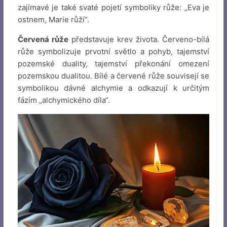
zajímavé je také svaté pojetí symboliky růže: „Eva je
ostnem, Marie růží“.
Červená růže
představuje krev života. Červeno-bílá
růže symbolizuje prvotní světlo a pohyb, tajemství
pozemské duality, tajemství překonání omezení
pozemskou dualitou. Bílé a červené růže souvisejí se
symbolikou dávné alchymie a odkazují k určitým
fázím „alchymického díla“.