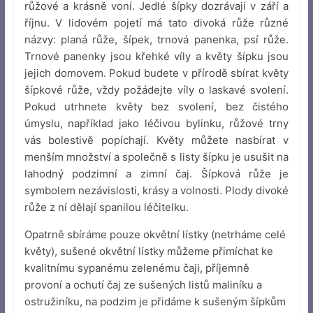
růžové a krásně voní. Jedlé šípky dozrávají v září a
říjnu. V lidovém pojetí má tato divoká růže různé
názvy: planá růže, šípek, trnová panenka, psí růže.
Trnové panenky jsou křehké víly a květy šípku jsou
jejich domovem. Pokud budete v přírodě sbírat květy
šípkové růže, vždy požádejte víly o laskavé svolení.
Pokud utrhnete květy bez svolení, bez čistého
úmyslu, například jako léčivou bylinku, růžové trny
vás bolestivě popíchají. Květy můžete nasbírat v
menším množství a společně s listy šípku je usušit na
lahodný podzimní a zimní čaj. Šípková růže je
symbolem nezávislosti, krásy a volnosti. Plody divoké
růže z ní dělají spanilou léčitelku.
Opatrně sbíráme pouze okvětní lístky (netrháme celé
květy), sušené okvětní lístky můžeme přimíchat ke
kvalitnímu sypanému zelenému čaji, příjemně
provoní a ochutí čaj ze sušených listů maliníku a
ostružiníku, na podzim je přidáme k sušeným šípkům