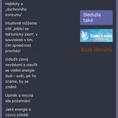
nejistoty a
„duchovního
Sledujte
konzumu“
také
Intuitivně můžeme
cítit „blížící se
tektonický zlom“, v
souvislosti s tím,
čím společnost
prochází
Odložit závoj
nevědomí a otevřít
se vidění energie
duší – svět, jak ho
známe, by se
změnil
Úplněk a mocná
síla požehnání
Jaké energie a
výzvy přináší