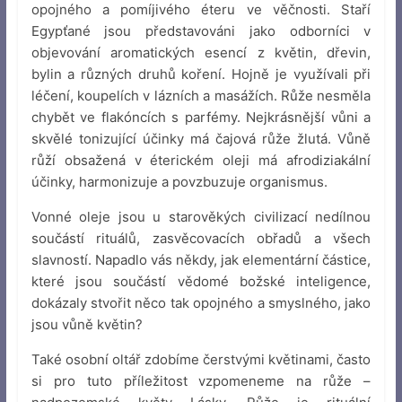
opojného a pomíjivého éteru ve věčnosti. Staří
Egypťané jsou představováni jako odborníci v
objevování aromatických esencí z květin, dřevin,
bylin a různých druhů koření. Hojně je využívali při
léčení, koupelích v lázních a masážích. Růže nesměla
chybět ve flakóncích s parfémy. Nejkrásnější vůni a
skvělé tonizující účinky má čajová růže žlutá. Vůně
růží obsažená v éterickém oleji má afrodiziakální
účinky, harmonizuje a povzbuzuje organismus.
Vonné oleje jsou u starověkých civilizací nedílnou
součástí rituálů, zasvěcovacích obřadů a všech
slavností. Napadlo vás někdy, jak elementární částice,
které jsou součástí vědomé božské inteligence,
dokázaly stvořit něco tak opojného a smyslného, jako
jsou vůně květin?
Také osobní oltář zdobíme čerstvými květinami, často
si pro tuto příležitost vzpomeneme na růže –