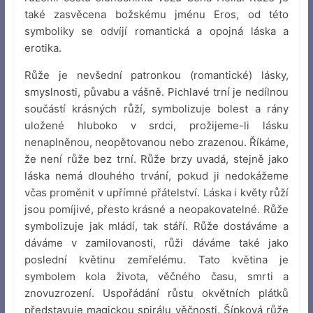
také zasvěcena božskému jménu Eros, od této
symboliky se odvíjí romantická a opojná láska a
erotika.
Růže je nevšední patronkou (romantické) lásky,
smyslnosti, půvabu a vášně. Pichlavé trní je nedílnou
součástí krásných růží, symbolizuje bolest a rány
uložené hluboko v srdci, prožijeme-li lásku
nenaplněnou, neopětovanou nebo zrazenou. Říkáme,
že není růže bez trní. Růže brzy uvadá, stejně jako
láska nemá dlouhého trvání, pokud ji nedokážeme
včas proměnit v upřímné přátelství. Láska i květy růží
jsou pomíjivé, přesto krásné a neopakovatelné. Růže
symbolizuje jak mládí, tak stáří. Růže dostáváme a
dáváme v zamilovanosti, růži dáváme také jako
poslední květinu zemřelému. Tato květina je
symbolem kola života, věčného času, smrti a
znovuzrození. Uspořádání růstu okvětních plátků
představuje magickou spirálu věčnosti. Šípková růže