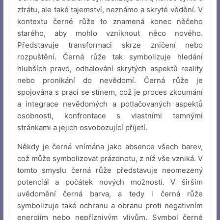
ztrátu, ale také tajemství, neznámo a skryté vědění. V
kontextu černé růže to znamená konec něčeho
starého, aby mohlo vzniknout něco nového.
Představuje transformaci skrze zničení nebo
rozpuštění. Černá růže tak symbolizuje hledání
hlubších pravd, odhalování skrytých aspektů reality
nebo pronikání do nevědomí. Černá růže je
spojována s prací se stínem, což je proces zkoumání
a integrace nevědomých a potlačovaných aspektů
osobnosti, konfrontace s vlastními temnými
stránkami a jejich osvobozující přijetí.
Někdy je černá vnímána jako absence všech barev,
což může symbolizovat prázdnotu, z níž vše vzniká. V
tomto smyslu černá růže představuje neomezený
potenciál a počátek nových možností. V širším
uvědomění černá barva, a tedy i černá růže
symbolizuje také ochranu a obranu proti negativním
energiím nebo nepříznivým vlivům. Symbol černé