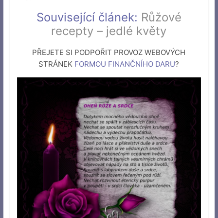
Související článek:
Růžové
recepty – jedlé květy
PŘEJETE SI PODPOŘIT PROVOZ WEBOVÝCH
STRÁNEK
FORMOU FINANČNÍHO DARU
?