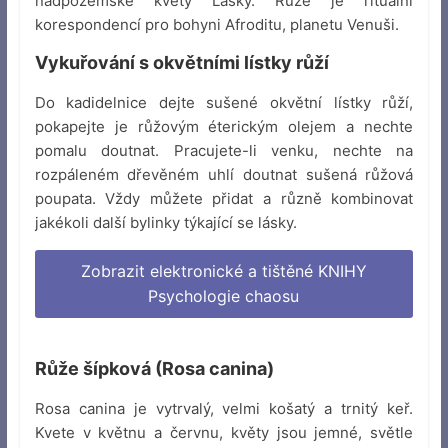
nadpozemské květy Lásky. Růže je rituální
korespondencí pro bohyni Afroditu, planetu Venuši.
Vykuřování s okvětními lístky růží
Do kadidelnice dejte sušené okvětní lístky růží,
pokapejte je růžovým éterickým olejem a nechte
pomalu doutnat. Pracujete-li venku, nechte na
rozpáleném dřevěném uhlí doutnat sušená růžová
poupata. Vždy můžete přidat a různě kombinovat
jakékoli další bylinky týkající se lásky.
Zobrazit elektronické a tištěné KNIHY
Psychologie chaosu
Růže šípková (Rosa canina)
Rosa canina je vytrvalý, velmi košatý a trnitý keř.
Kvete v květnu a červnu, květy jsou jemné, světle