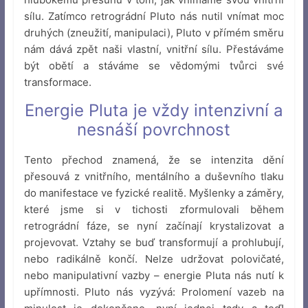
sílu. Zatímco retrográdní Pluto nás nutil vnímat moc
druhých (zneužití, manipulaci), Pluto v přímém směru
nám dává zpět naši vlastní, vnitřní sílu. Přestáváme
být obětí a stáváme se vědomými tvůrci své
transformace.
Energie Pluta je vždy intenzivní a
nesnáší povrchnost
Tento přechod znamená, že se intenzita dění
přesouvá z vnitřního, mentálního a duševního tlaku
do manifestace ve fyzické realitě. Myšlenky a záměry,
které jsme si v tichosti zformulovali během
retrográdní fáze, se nyní začínají krystalizovat a
projevovat. Vztahy se buď transformují a prohlubují,
nebo radikálně končí. Nelze udržovat polovičaté,
nebo manipulativní vazby – energie Pluta nás nutí k
upřímnosti. Pluto nás vyzývá: Prolomení vazeb na