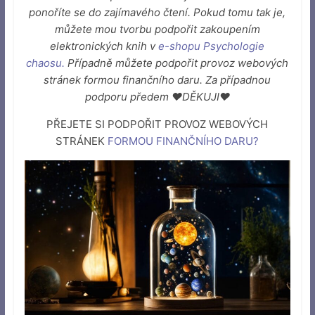
ponoříte se do zajímavého čtení. Pokud tomu tak je,
můžete mou tvorbu podpořit zakoupením
elektronických knih v
e-shopu Psychologie
chaosu
.
Případně můžete podpořit provoz webových
stránek formou finančního daru. Za případnou
podporu předem ♥DĚKUJI♥
PŘEJETE SI PODPOŘIT PROVOZ WEBOVÝCH
STRÁNEK
FORMOU FINANČNÍHO DARU
?