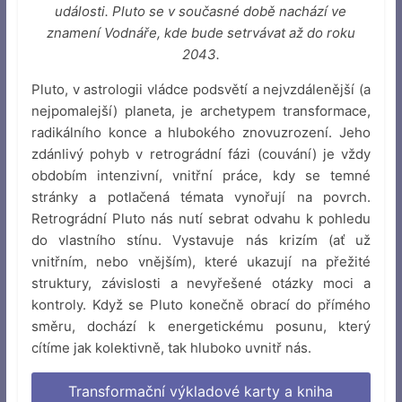
události. Pluto se v současné době nachází ve
znamení Vodnáře, kde bude setrvávat až do roku
2043.
Pluto, v astrologii vládce podsvětí a nejvzdálenější (a
nejpomalejší) planeta, je archetypem transformace,
radikálního konce a hlubokého znovuzrození. Jeho
zdánlivý pohyb v retrográdní fázi (couvání) je vždy
obdobím intenzivní, vnitřní práce, kdy se temné
stránky a potlačená témata vynořují na povrch.
Retrográdní Pluto nás nutí sebrat odvahu k pohledu
do vlastního stínu. Vystavuje nás krizím (ať už
vnitřním, nebo vnějším), které ukazují na přežité
struktury, závislosti a nevyřešené otázky moci a
kontroly. Když se Pluto konečně obrací do přímého
směru, dochází k energetickému posunu, který
cítíme jak kolektivně, tak hluboko uvnitř nás.
Transformační výkladové karty a kniha