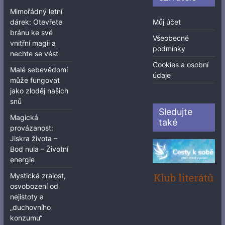
Mimořádný letní
dárek: Otevřete
Můj účet
bránu ke své
Všeobecné
vnitřní magii a
podmínky
nechte se vést
Cookies a osobní
Malé sebevědomí
údaje
může fungovat
jako zloděj našich
snů
Sledujte
Magická
také
provázanost:
Jiskra života –
Bod nula – Životní
energie
Mystická zralost,
osvobození od
nejistoty a
„duchovního
konzumu“