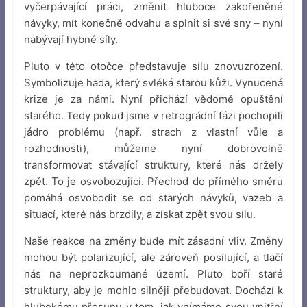
vyčerpávající práci, změnit hluboce zakořeněné
návyky, mít konečně odvahu a splnit si své sny – nyní
nabývají hybné síly.
Pluto v této otočce představuje sílu znovuzrození.
Symbolizuje hada, který svléká starou kůži. Vynucená
krize je za námi. Nyní přichází vědomé opuštění
starého. Tedy pokud jsme v retrográdní fázi pochopili
jádro problému (např. strach z vlastní vůle a
rozhodnosti), můžeme nyní dobrovolně
transformovat stávající struktury, které nás držely
zpět. To je osvobozující. Přechod do přímého směru
pomáhá osvobodit se od starých návyků, vazeb a
situací, které nás brzdily, a získat zpět svou sílu.
Naše reakce na změny bude mít zásadní vliv. Změny
mohou být polarizující, ale zároveň posilující, a tlačí
nás na neprozkoumané území. Pluto boří staré
struktury, aby je mohlo silněji přebudovat. Dochází k
hlubokému přesunu v tom, jak vnímáme svou vnitřní