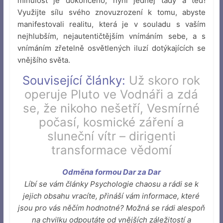
minulost je dokončeno, nyní jednej tady a teď!
Využijte sílu svého znovuzrození k tomu, abyste
manifestovali realitu, která je v souladu s vaším
nejhlubším, nejautentičtějším vnímáním sebe, a s
vnímáním zřetelně osvětlených iluzí dotýkajících se
vnějšího světa.
Související články:
Už skoro rok
operuje Pluto ve Vodnáři a zdá
se, že nikoho nešetří
,
Vesmírné
počasí, kosmické záření a
sluneční vítr – dirigenti
transformace vědomí
Odměna formou Dar za Dar
Líbí se vám články Psychologie chaosu a rádi se k
jejich obsahu vracíte, přináší vám informace, které
jsou pro vás něčím hodnotné? Možná se rádi alespoň
na chvilku odpoutáte od vnějších záležitostí a