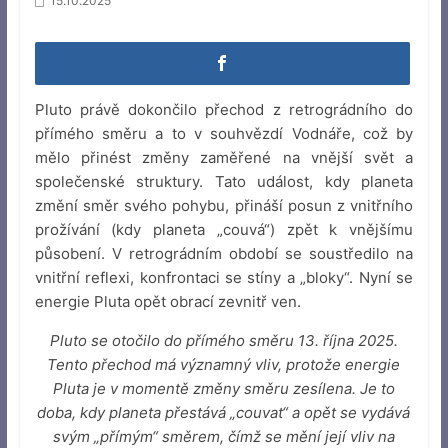
15.10.2025
Pluto právě dokončilo přechod z retrográdního do
přímého směru a to v souhvězdí Vodnáře, což by
mělo přinést změny zaměřené na vnější svět a
společenské struktury. Tato událost, kdy planeta
změní směr svého pohybu, přináší posun z vnitřního
prožívání (kdy planeta „couvá“) zpět k vnějšímu
působení. V retrográdním období se soustředilo na
vnitřní reflexi, konfrontaci se stíny a „bloky“. Nyní se
energie Pluta opět obrací zevnitř ven.
Pluto se otočilo do přímého směru 13. října 2025.
Tento přechod má významný vliv, protože energie
Pluta je v momentě změny směru zesílena. Je to
doba, kdy planeta přestává „couvat“ a opět se vydává
svým „přímým“ směrem, čímž se mění její vliv na