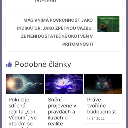
POHLEDU
MÁG VNÍMÁ POVRCHNOST JAKO
INDIKÁTOR, JAKO ZPĚTNOU VAZBU,
ŽE NENÍ DOSTATEČNĚ UKOTVEN V
PŘÍTOMNOSTI
Podobné články
Pokud je
Snění
Právě
sdílená
projevené v
tvoříme
realita „sen
pravdách a
budoucnost
Vědomí“, ve
iluzích o
8.1.2022
kterém se
realitě