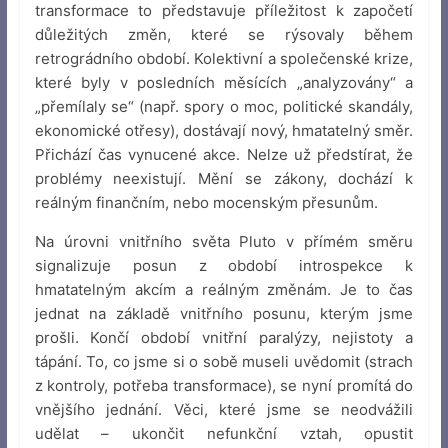
transformace to představuje příležitost k započetí
důležitých změn, které se rýsovaly během
retrográdního období. Kolektivní a společenské krize,
které byly v posledních měsících „analyzovány“ a
„přemílaly se“ (např. spory o moc, politické skandály,
ekonomické otřesy), dostávají nový, hmatatelný směr.
Přichází čas vynucené akce. Nelze už předstírat, že
problémy neexistují. Mění se zákony, dochází k
reálným finančním, nebo mocenským přesunům.
Na úrovni vnitřního světa Pluto v přímém směru
signalizuje posun z období introspekce k
hmatatelným akcím a reálným změnám. Je to čas
jednat na základě vnitřního posunu, kterým jsme
prošli. Končí období vnitřní paralýzy, nejistoty a
tápání. To, co jsme si o sobě museli uvědomit (strach
z kontroly, potřeba transformace), se nyní promítá do
vnějšího jednání. Věci, které jsme se neodvážili
udělat – ukončit nefunkční vztah, opustit