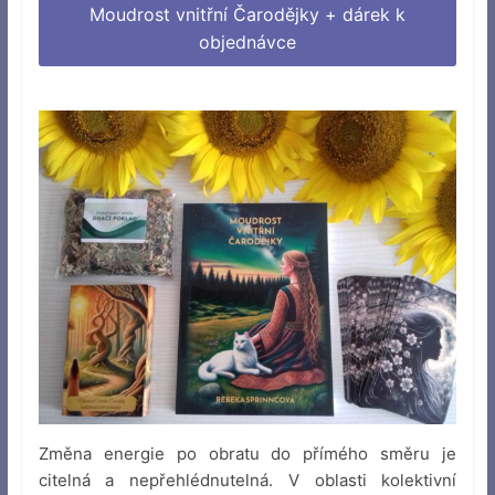
Moudrost vnitřní Čarodějky + dárek k
objednávce
Změna energie po obratu do přímého směru je
citelná a nepřehlédnutelná. V oblasti kolektivní