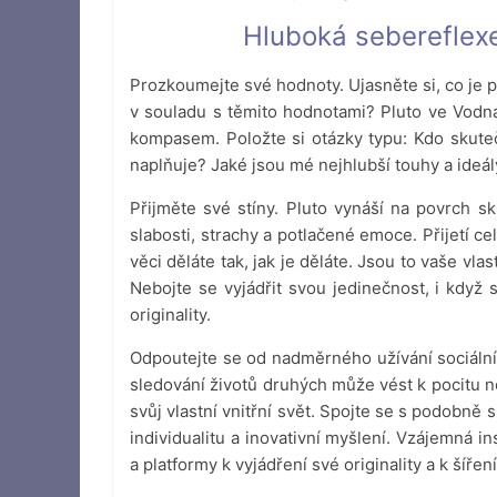
Hluboká sebereflexe
Prozkoumejte své hodnoty. Ujasněte si, co je p
v souladu s těmito hodnotami? Pluto ve Vodnář
kompasem. Položte si otázky typu: Kdo skute
naplňuje? Jaké jsou mé nejhlubší touhy a ideál
Přijměte své stíny. Pluto vynáší na povrch s
slabosti, strachy a potlačené emoce. Přijetí ce
věci děláte tak, jak je děláte. Jsou to vaše vla
Nebojte se vyjádřit svou jedinečnost, i když s
originality.
Odpoutejte se od nadměrného užívání sociálníc
sledování životů druhých může vést k pocitu ne
svůj vlastní vnitřní svět. Spojte se s podobně 
individualitu a inovativní myšlení. Vzájemná i
a platformy k vyjádření své originality a k šíř