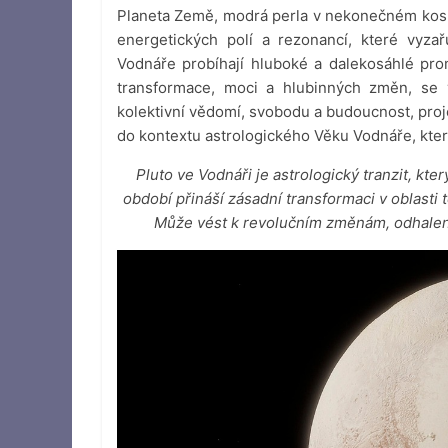
Planeta Země, modrá perla v nekonečném kosm
energetických polí a rezonancí, které vyza
Vodnáře probíhají hluboké a dalekosáhlé prom
transformace, moci a hlubinných změn, se 
kolektivní vědomí, svobodu a budoucnost, pro
do kontextu astrologického Věku Vodnáře, kte
Pluto ve Vodnáři je astrologický tranzit, kte
období přináší zásadní transformaci v oblasti 
Může vést k revolučním změnám, odhalen