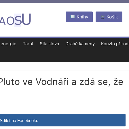
Knihy
Košík
 energie
Tarot
Síla slova
Drahé kameny
Kouzlo přírod
Pluto ve Vodnáři a zdá se, že
Sdílet na Facebooku