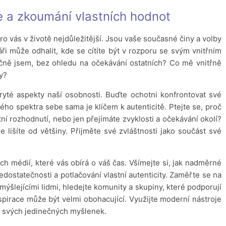
 a zkoumání vlastních hodnot
ro vás v životě nejdůležitější. Jsou vaše současné činy a volby
i může odhalit, kde se cítíte být v rozporu se svým vnitřním
čně jsem, bez ohledu na očekávání ostatních? Co mě vnitřně
y?
kryté aspekty naší osobnosti. Buďte ochotni konfrontovat své
lého spektra sebe sama je klíčem k autenticitě. Ptejte se, proč
stní rozhodnutí, nebo jen přejímáte zvyklosti a očekávání okolí?
e lišíte od většiny. Přijměte své zvláštnosti jako součást své
h médií, které vás obírá o váš čas. Všímejte si, jak nadměrné
dostatečnosti a potlačování vlastní autenticity. Zaměřte se na
smýšlejícími lidmi, hledejte komunity a skupiny, které podporují
nspirace může být velmi obohacující. Využijte moderní nástroje
ení svých jedinečných myšlenek.