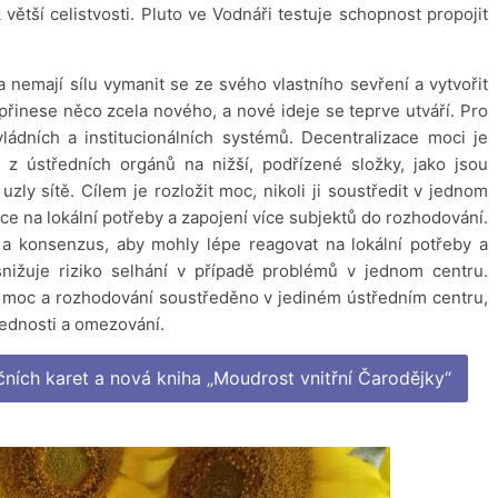
větší celistvosti. Pluto ve Vodnáři testuje schopnost propojit
a nemají sílu vymanit se ze svého vlastního sevření a vytvořit
 přinese něco zcela nového, a nové ideje se teprve utváří. Pro
vládních a institucionálních systémů. Decentralizace moci je
z ústředních orgánů na nižší, podřízené složky, jako jsou
zly sítě. Cílem je rozložit moc, nikoli ji soustředit v jednom
reakce na lokální potřeby a zapojení více subjektů do rozhodování.
u a konsenzus, aby mohly lépe reagovat na lokální potřeby a
nižuje riziko selhání v případě problémů v jednom centru.
e moc a rozhodování soustředěno v jediném ústředním centru,
lednosti a omezování.
ačních karet a nová kniha „Moudrost vnitřní Čarodějky“