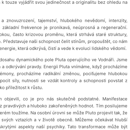
 k touze vyjádřit svou jedinečnost a originalitu bez ohledu na
 a znovuzrození, tajemství, hlubokého nevědomí, intenzity,
ho základní frekvence je pronikavá, neúprosná a regenerační.
kou, často krizovou proměnu, která strhává staré struktury,
o. Představuje naši schopnost čelit stínům, propouštět, co nám
o energie, která odkrývá, čistí a vede k evoluci lidského vědomí.
 dosahu dynamického pole Pluta operujícího ve Vodnáři. Jsme
m a odkrývání pravdy. Energii Pluta vnímáme, když procházíme
i démony, procházíme radikální změnou, pociťujeme hlubokou
pocit síly, nutnosti se vzdát kontroly a schopnosti povstat z
o příležitost k růstu.
m objevili, co je pro nás skutečně podstatné. Manifestace
 z pravdivých a hluboko zakořeněných hodnot. Tím posilujeme
kterém toužíme. Na osobní úrovni se může Pluto projevit tak, že
svých vztazích a v životě obecně. Můžeme očekávat hlubší
krytými aspekty naší psychiky. Tato transformace může být