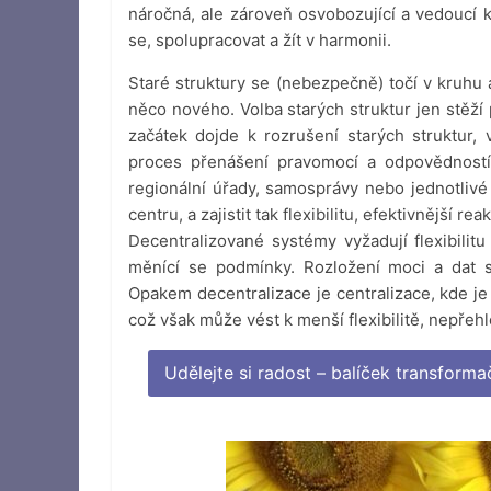
náročná, ale zároveň osvobozující a vedoucí k 
se, spolupracovat a žít v harmonii.
Staré struktury se (nebezpečně) točí v kruhu 
něco nového. Volba starých struktur jen stěží
začátek dojde k rozrušení starých struktur, 
proces přenášení pravomocí a odpovědností 
regionální úřady, samosprávy nebo jednotlivé u
centru, a zajistit tak flexibilitu, efektivnější 
Decentralizované systémy vyžadují flexibilit
měnící se podmínky. Rozložení moci a dat s
Opakem decentralizace je centralizace, kde j
což však může vést k menší flexibilitě, nepřeh
Udělejte si radost – balíček transform