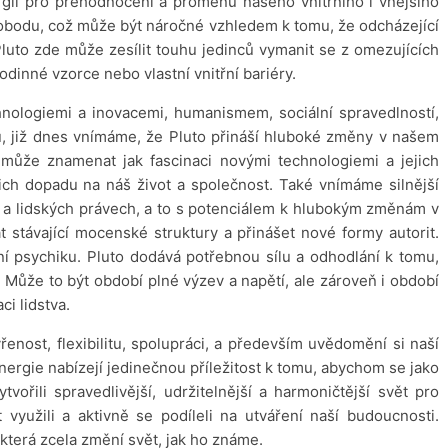
rgii pro přehodnocení a proměnu našeho vnitřního i vnějšího
svobodu, což může být náročné vzhledem k tomu, že odcházející
Pluto zde může zesílit touhu jedinců vymanit se z omezujících
odinné vzorce nebo vlastní vnitřní bariéry.
nologiemi a inovacemi, humanismem, sociální spravedlností,
u, již dnes vnímáme, že Pluto přináší hluboké změny v našem
ůže znamenat jak fascinaci novými technologiemi a jejich
jejich dopadu na náš život a společnost. Také vnímáme silnější
ti a lidských právech, a to s potenciálem k hlubokým změnám v
 stávající mocenské struktury a přinášet nové formy autorit.
í psychiku. Pluto dodává potřebnou sílu a odhodlání k tomu,
. Může to být období plné výzev a napětí, ale zároveň i období
i lidstva.
nost, flexibilitu, spolupráci, a především uvědomění si naší
nergie nabízejí jedinečnou příležitost k tomu, abychom se jako
vořili spravedlivější, udržitelnější a harmoničtější svět pro
 využili a aktivně se podíleli na utváření naší budoucnosti.
terá zcela změní svět, jak ho známe.