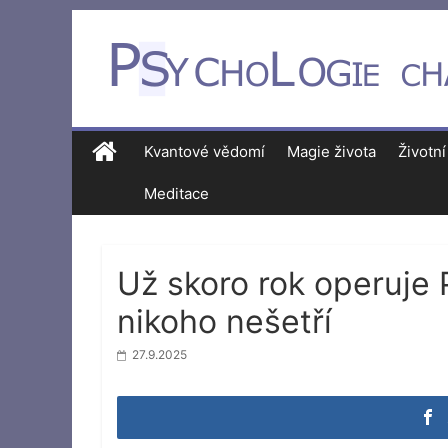
Kvantové vědomí
Magie života
Životní
Meditace
Už skoro rok operuje 
nikoho nešetří
27.9.2025