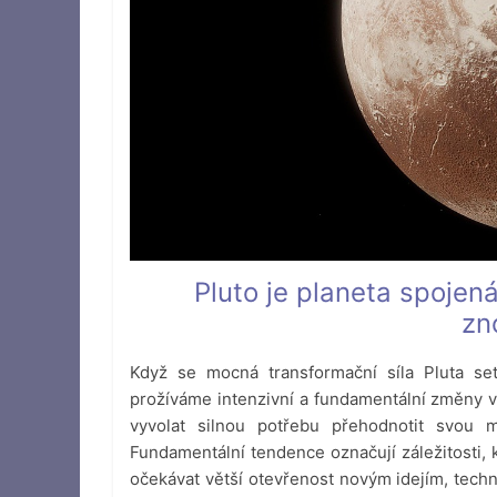
Pluto je planeta spojená
zn
Když se mocná transformační síla Pluta se
prožíváme intenzivní a fundamentální změny v
vyvolat silnou potřebu přehodnotit svou m
Fundamentální tendence označují záležitosti, 
očekávat větší otevřenost novým idejím, techn