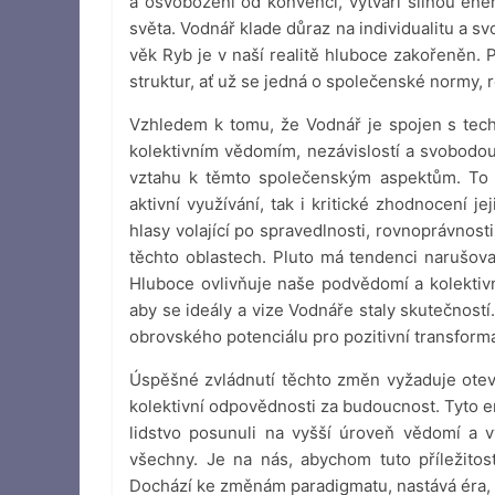
a osvobození od konvencí, vytváří silnou ene
světa. Vodnář klade důraz na individualitu a 
věk Ryb je v naší realitě hluboce zakořeněn. 
struktur, ať už se jedná o společenské normy, r
Vzhledem k tomu, že Vodnář je spojen s tech
kolektivním vědomím, nezávislostí a svobodo
vztahu k těmto společenským aspektům. To m
aktivní využívání, tak i kritické zhodnocení 
hlasy volající po spravedlnosti, rovnoprávnos
těchto oblastech. Pluto má tendenci narušovat
Hluboce ovlivňuje naše podvědomí a kolektivn
aby se ideály a vize Vodnáře staly skutečností
obrovského potenciálu pro pozitivní transformac
Úspěšné zvládnutí těchto změn vyžaduje otevře
kolektivní odpovědnosti za budoucnost. Tyto e
lidstvo posunuli na vyšší úroveň vědomí a vyt
všechny. Je na nás, abychom tuto příležitost
Dochází ke změnám paradigmatu, nastává éra, k