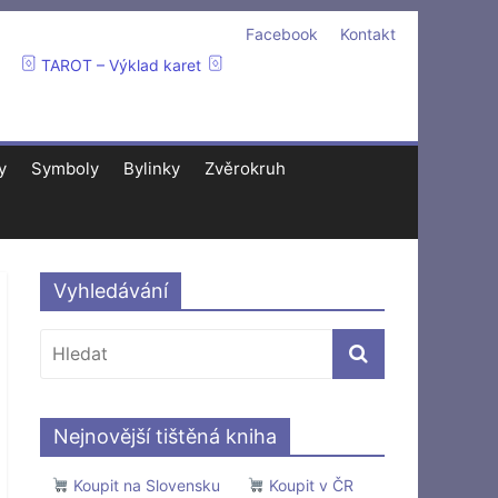
Facebook
Kontakt
TAROT – Výklad karet
y
Symboly
Bylinky
Zvěrokruh
Vyhledávání
Nejnovější tištěná kniha
Koupit na Slovensku
Koupit v ČR