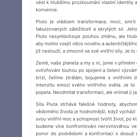
vést k hlubšímu prozkoumání vlastní identity a
konvence.
Pluto je vládcem transformace, moci, smrti
tabuizovaných záležitostí a skrytých sil. Je
Pluto nesymbolizuje pouhou změnu, ale hlubo
aby mohlo vzejít něco nového a autentičtějšíh
již neslouží, a zmocnit se své vnitřní síly. Je t
Země, naše planeta a my s ní, jsme v přímém
ovlivňováni touhou po spojení a čelení výzvá
krizí, čelíme ztrátám, bojujeme s vnitřním
intenzitu emocí svého vnitřního světa. Je to 
popela. Neodmítat transformaci, ale vnímat ji jak
Síla Pluta strhává falešné hodnoty, abycho
vědomého života je hodnotnější, když vychází
svou vnitřní moc a schopnost tvořit život, po 
budeme více konfrontováni nerovnováhou ve 
ponor do podvědomí a konfrontaci s dosud s