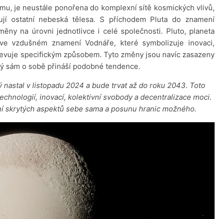
u, je neustále ponořena do komplexní sítě kosmických vlivů,
řují ostatní nebeská tělesa. S příchodem Pluta do znamení
ěny na úrovni jednotlivce i celé společnosti. Pluto, planeta
ve vzdušném znamení Vodnáře, které symbolizuje inovaci,
jevuje specifickým způsobem. Tyto změny jsou navíc zasazeny
rý sám o sobě přináší podobné tendence.
rý nastal v listopadu 2024 a bude trvat až do roku 2043. Toto
technologií, inovací, kolektivní svobody a decentralizace moci.
í skrytých aspektů sebe sama a posunu hranic možného.