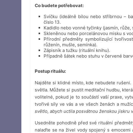
Co budete potřebovat:
Svíčku (ideálně bílou nebo stříbrnou – b
číslo 13.
Kadidlo nebo vonné tyčinky (jasmín, růže, 
Skleněnou nebo porcelánovou misku s vo
Přírodní předměty symbolizující tvořivo
růženín, mušle, semínka).
Zápisník a tužku (rituální knihu).
Případně šátek nebo stuhu v červené barvě s
Postup rituálu:
Najděte si klidné místo, kde nebudete rušeni.
světla. Můžete si pustit meditační hudbu, kter
volitelné, pokud je to součástí vaší praxe, v
tvořivé síly ve vás a ve všech ženách a mužíc
světlo, abych uctila posvátnou ženskou jiskru v 
Usedněte pohodlně před své rituální předměty.
nalaďte se na živel vody spojený s emocemi a 