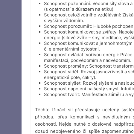
Schopnost požehnání: Vědomí síly slova a
(s opatrností a důrazem na etiku).
Schopnost celoživotního vzdělávání: Získáv
s vyšším vědomím.
Schopnost porozumět: Hluboké pochopení př
Schopnost komunikovat se zvířaty: Napojen
energie (silové zvíře – sny, meditace, vyšší
Schopnost komunikovat s jemnohmotným svě
či elementárními bytostmi.
Schopnost ovládat tvořivou energii: Práce 
manifestací, podvědomím a nadvědomím.
Schopnost proměny: Schopnost transforma
Schopnost vidět: Rozvoj jasnozřivosti a sc
energetické pole, čakry).
Schopnost slyšet: Rozvoj slyšení a naslouc
Schopnost napojení na šestý smysl: Intuiti
Schopnost tvořit: Manifestace záměru a vytv
Těchto třináct sil představuje ucelený sys
přírodou, přes komunikaci s neviditelným 
osobnosti. Nejde nutně o doslovné nadpřirozen
dosud neobjeveného či spíše zapomenutého po