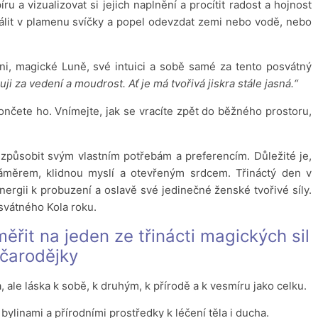
u a vizualizovat si jejich naplnění a procítit radost a hojnost
pálit v plamenu svíčky a popel odevzdat zemi nebo vodě, nebo
ni, magické Luně, své intuici a sobě samé za tento posvátný
uji za vedení a moudrost. Ať je má tvořivá jiskra stále jasná.“
končete ho. Vnímejte, jak se vracíte zpět do běžného prostoru,
řizpůsobit svým vlastním potřebám a preferencím. Důležité je,
 záměrem, klidnou myslí a otevřeným srdcem. Třináctý den v
nergii k probuzení a oslavě své jedinečné ženské tvořivé síly.
svátného Kola roku.
řit na jeden ze třinácti magických sil
čarodějky
 ale láska k sobě, k druhým, k přírodě a k vesmíru jako celku.
ylinami a přírodními prostředky k léčení těla i ducha.