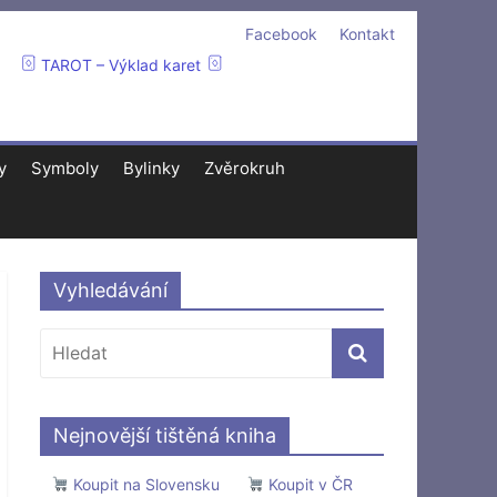
Facebook
Kontakt
TAROT – Výklad karet
y
Symboly
Bylinky
Zvěrokruh
Vyhledávání
Nejnovější tištěná kniha
Koupit na Slovensku
Koupit v ČR