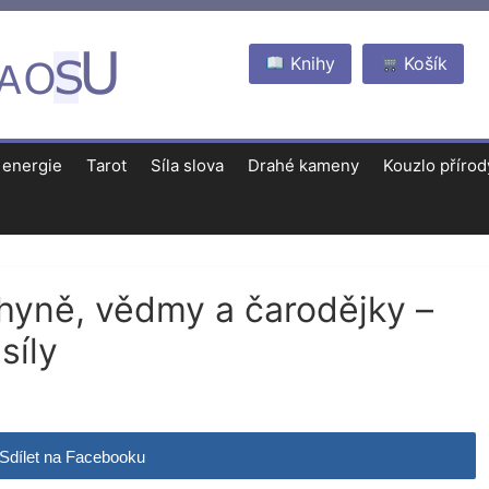
Knihy
Košík
 energie
Tarot
Síla slova
Drahé kameny
Kouzlo přírod
bohyně, vědmy a čarodějky –
síly
Sdílet na Facebooku