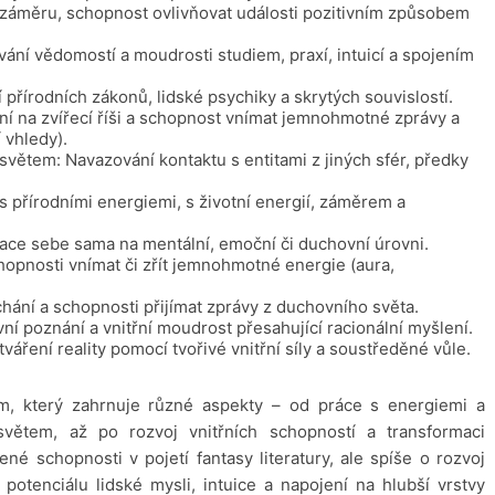
 záměru, schopnost ovlivňovat události pozitivním způsobem
ání vědomostí a moudrosti studiem, praxí, intuicí a spojením
írodních zákonů, lidské psychiky a skrytých souvislostí.
í na zvířecí říši a schopnost vnímat jemnohmotné zprávy a
 vhledy).
tem: Navazování kontaktu s entitami z jiných sfér, předky
s přírodními energiemi, s životní energií, záměrem a
ce sebe sama na mentální, emoční či duchovní úrovni.
hopnosti vnímat či zřít jemnohmotné energie (aura,
hání a schopnosti přijímat zprávy z duchovního světa.
vní poznání a vnitřní moudrost přesahující racionální myšlení.
áření reality pomocí tvořivé vnitřní síly a soustředěné vůle.
tém, který zahrnuje různé aspekty – od práce s energiemi a
světem, až po rozvoj vnitřních schopností a transformaci
é schopnosti v pojetí fantasy literatury, ale spíše o rozvoj
tenciálu lidské mysli, intuice a napojení na hlubší vrstvy