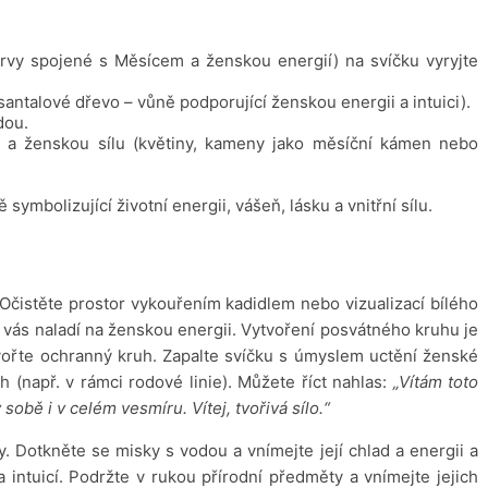
arvy spojené s Měsícem a ženskou energií) na svíčku vyryjte
santalové dřevo – vůně podporující ženskou energii a intuici).
dou.
st a ženskou sílu (květiny, kameny jako měsíční kámen nebo
ymbolizující životní energii, vášeň, lásku a vnitřní sílu.
 Očistěte prostor vykouřením kadidlem nebo vizualizací bílého
á vás naladí na ženskou energii. Vytvoření posvátného kruhu je
ytvořte ochranný kruh. Zapalte svíčku s úmyslem uctění ženské
h (např. v rámci rodové linie). Můžete říct nahlas:
„Vítám toto
sobě i v celém vesmíru. Vítej, tvořivá sílo.“
 Dotkněte se misky s vodou a vnímejte její chlad a energii a
intuicí. Podržte v rukou přírodní předměty a vnímejte jejich