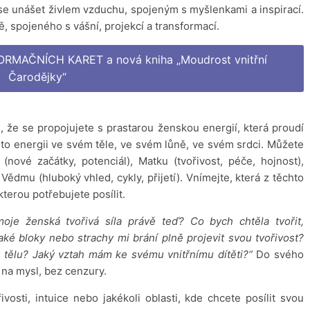
 se unášet živlem vzduchu, spojeným s myšlenkami a inspirací.
, spojeného s vášní, projekcí a transformací.
SFORMAČNÍCH KARET a nová kniha „Moudrost vnitřní
Čarodějky“
i, že se propojujete s prastarou ženskou energií, která proudí
o energii ve svém těle, ve svém lůně, ve svém srdci. Můžete
(nové začátky, potenciál), Matku (tvořivost, péče, hojnost),
Vědmu (hluboký vhled, cykly, přijetí). Vnímejte, která z těchto
terou potřebujete posílit.
oje ženská tvořivá síla právě teď? Co bych chtěla tvořit,
ké bloky nebo strachy mi brání plně projevit svou tvořivost?
 tělu?
Jaký vztah mám ke svému vnitřnímu dítěti?“
Do svého
 na mysl, bez cenzury.
vosti, intuice nebo jakékoli oblasti, kde chcete posílit svou