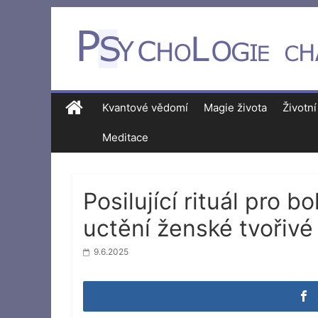
Kvantové vědomí
Magie života
Životní
Meditace
Posilující rituál pro 
uctění ženské tvořivé 
9.6.2025