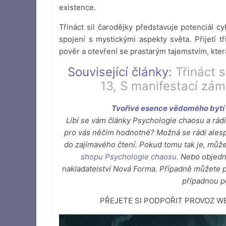
existence.
Třináct sil čarodějky představuje potenciál c
spojení s mystickými aspekty světa. Přijetí t
pověr a otevření se prastarým tajemstvím, která 
Související články:
Třináct s
13,
S manifestací zámě
Tvořivé esence vědomého bytí –
Líbí se vám články Psychologie chaosu a rádi 
pro vás něčím hodnotné? Možná se rádi alespo
do zajímavého čtení. Pokud tomu tak je, můž
shopu Psychologie chaosu
.
Nebo objedná
nakladatelství Nová Forma. Případně můžete 
případnou 
PŘEJETE SI PODPOŘIT PROVOZ 