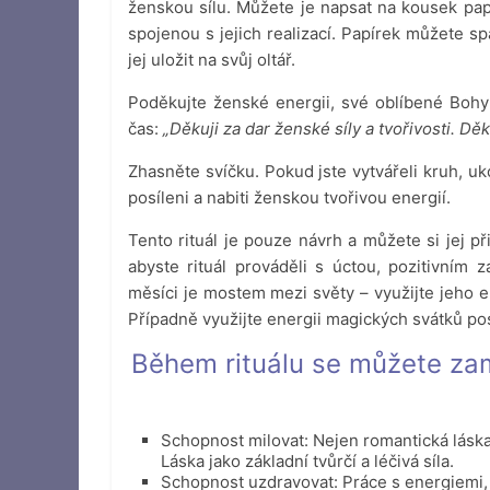
ženskou sílu. Můžete je napsat na kousek papír
spojenou s jejich realizací. Papírek můžete s
jej uložit na svůj oltář.
Poděkujte ženské energii, své oblíbené Bohy
čas:
„Děkuji za dar ženské síly a tvořivosti. Děk
Zhasněte svíčku. Pokud jste vytvářeli kruh, u
posíleni a nabiti ženskou tvořivou energií.
Tento rituál je pouze návrh a můžete si jej p
abyste rituál prováděli s úctou, pozitivním
měsíci je mostem mezi světy – využijte jeho e
Případně využijte energii magických svátků po
Během rituálu se můžete zamě
Schopnost milovat: Nejen romantická láska,
Láska jako základní tvůrčí a léčivá síla.
Schopnost uzdravovat: Práce s energiemi, b