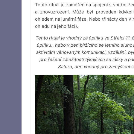
Tento rituál je zaměřen na spojení s vnitřní že
a znovuzrození. Může být proveden kdyko
ohledem na lunární fáze. Nebo třináctý den v m
ohledu na jeho fázi).
Tento rituál je vhodný za úplňku ve Střelci 11
úplňku), nebo v den blížícího se letního slun
aktivitám věnovaným komunikaci, vzdělání, byd
pro řešení záležitostí týkajících se lásky a p
Saturn, den vhodný pro zamýšlení s