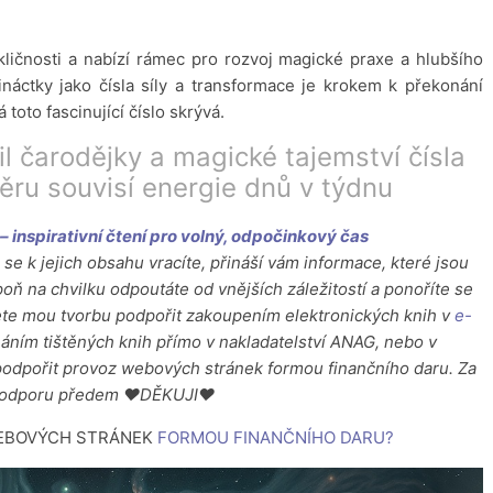
ykličnosti a nabízí rámec pro rozvoj magické praxe a hlubšího
řináctky jako čísla síly a transformace je krokem k překonání
toto fascinující číslo skrývá.
il čarodějky a magické tajemství čísla
ru souvisí energie dnů v týdnu
 inspirativní čtení pro volný, odpočinkový čas
se k jejich obsahu vracíte, přináší vám informace, které jsou
ň na chvilku odpoutáte od vnějších záležitostí a ponoříte se
ete mou tvorbu podpořit zakoupením elektronických knih v
e-
ním tištěných knih přímo v nakladatelství ANAG, nebo v
podpořit provoz webových stránek formou finančního daru. Za
podporu předem ♥DĚKUJI♥
WEBOVÝCH STRÁNEK
FORMOU FINANČNÍHO DARU
?