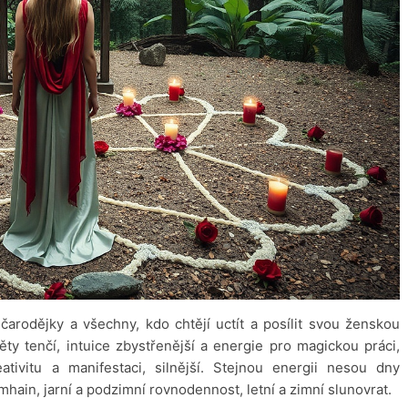
čarodějky a všechny, kdo chtějí uctít a posílit svou ženskou
věty tenčí, intuice zbystřenější a energie pro magickou práci,
ivitu a manifestaci, silnější. Stejnou energii nesou dny
mhain, jarní a podzimní rovnodennost, letní a zimní slunovrat.