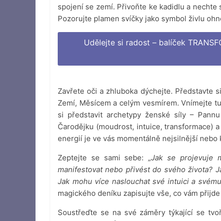
spojení se zemí. Přivoňte ke kadidlu a nechte
Pozorujte plamen svíčky jako symbol živlu ohně
Udělejte si radost – balíček TRAN
Zavřete oči a zhluboka dýchejte. Představte s
Zemí, Měsícem a celým vesmírem. Vnímejte tut
si představit archetypy ženské síly – Pannu 
Čarodějku (moudrost, intuice, transformace) a 
energií je ve vás momentálně nejsilnější nebo k
Zeptejte se sami sebe: „
Jak se projevuje m
manifestovat nebo přivést do svého života? Ja
Jak mohu více naslouchat své intuici a svému
magického deníku zapisujte vše, co vám přijde
Soustřeďte se na své záměry týkající se tvoři