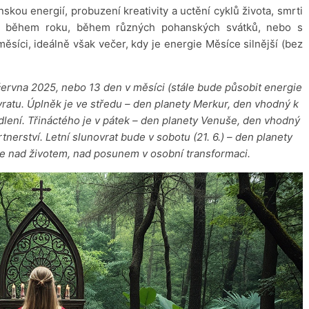
nskou energií, probuzení kreativity a uctění cyklů života, smrti
li během roku, během různých pohanských svátků, nebo s
ěsíci, ideálně však večer, kdy je energie Měsíce silnější (bez
. června 2025, nebo 13 den v měsíci (stále bude působit energie
ovratu. Úplněk je ve středu – den planety Merkur, den vhodný k
lení. Třináctého je v pátek – den planety Venuše, den vhodný
artnerství. Letní slunovrat bude v sobotu (21. 6.) – den planety
e nad životem, nad posunem v osobní transformaci.