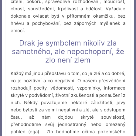
cítění, pokoru, spravedlivé rozhodování, moudrost,
ctnost, soustředění, trpělivost a bdělost. Vyžaduje
dokonale ovládat bytí v přítomném okamžiku, bez
hněvu a pochybování, bez záporných myšlenek a
emocí.
Drak je symbolem nikoliv zla
samotného, ale nepochopení, že
zlo není zlem
Každý má jinou představu o tom, co je zlé a co dobré,
co je pozitivní a co negativní. O našem přesvědčení
rozhodují pocity, vědomosti, vzpomínky, informace
skryté v podvědomí, životní zkušenosti a ponaučení z
nich. Někdy považujeme některé záležitosti, jevy
nebo bytosti za velmi negativní a zlé, ale s odstupem
času, až nám dojdou skryté souvislosti,
přehodnotíme svůj jednostranný nebo omezený
pohled (ega). Zlo hodnotíme očima pozemského