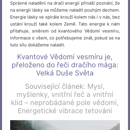
Správné naladění na dračí energii přináší poznání, že
na energii lásky se můžeme naladit pouhým dechem.
Energie lásky ve spirále krouží kolem nás i v nás, bez
ustání krouží také kolem Země. Tato energie k nám
přitahuje, směrem od kvantového Vědomí vesmíru,
informace o všem, co potřebujeme znát, pokud se na
tuto sílu dokážeme naladit.
Kvantové Vědomí vesmíru je,
přeloženo do řeči dračího mága:
Velká Duše Světa
Související článek:
Mysl,
myšlenky, vnitřní řeč a vnitřní
klid – neprobádané pole vědomí,
Energetické vibrace tetov
ání