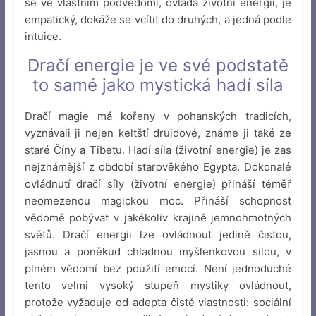
se ve vlastním podvědomí, ovládá životní energii, je
empatický, dokáže se vcítit do druhých, a jedná podle
intuice.
Dračí energie je ve své podstatě
to samé jako mystická hadí síla
Dračí magie má kořeny v pohanských tradicích,
vyznávali ji nejen keltští druidové, známe ji také ze
staré Číny a Tibetu. Hadí síla (životní energie) je zas
nejznámější z období starověkého Egypta. Dokonalé
ovládnutí dračí síly (životní energie) přináší téměř
neomezenou magickou moc. Přináší schopnost
vědomě pobývat v jakékoliv krajině jemnohmotných
světů. Dračí energii lze ovládnout jedině čistou,
jasnou a poněkud chladnou myšlenkovou silou, v
plném vědomí bez použití emocí. Není jednoduché
tento velmi vysoký stupeň mystiky ovládnout,
protože vyžaduje od adepta čisté vlastnosti: sociální