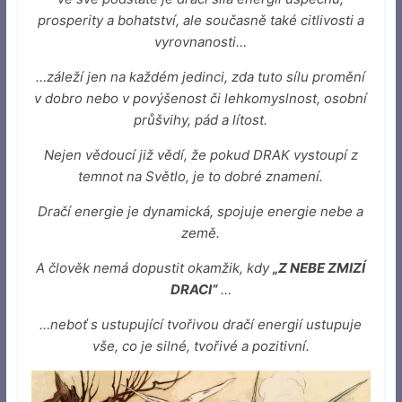
prosperity a bohatství, ale současně také citlivosti a
vyrovnanosti…
…záleží jen na každém jedinci, zda tuto sílu promění
v dobro nebo v povýšenost či lehkomyslnost,
osobní
průšvihy,
pád a lítost.
Nejen vědoucí již vědí, že pokud DRAK vystoupí z
temnot na Světlo, je to dobré znamení.
Dračí energie je dynamická, spojuje energie nebe a
země.
A člověk nemá dopustit okamžik, kdy
„Z NEBE ZMIZÍ
DRACI“
…
…neboť s ustupující tvořivou dračí energií ustupuje
vše, co je silné, tvořivé a pozitivní.