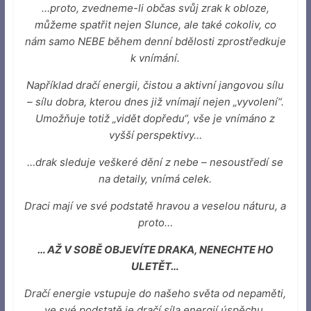
…proto, zvedneme-li občas svůj zrak k obloze,
můžeme spatřit nejen Slunce, ale také cokoliv, co
nám samo NEBE během denní bdělosti zprostředkuje
k vnímání.
Například dračí energii, čistou a aktivní jangovou sílu
– sílu dobra, kterou dnes již vnímají nejen „vyvolení“.
Umožňuje totiž „vidět dopředu“, vše je vnímáno z
vyšší perspektivy…
…drak sleduje veškeré dění z nebe – nesoustředí se
na detaily, vnímá celek.
Draci mají ve své podstatě hravou a veselou náturu, a
proto…
… AŽ V SOBĚ OBJEVÍTE DRAKA, NENECHTE HO
ULETĚT…
Dračí energie vstupuje do našeho světa od nepaměti,
ve své podstatě je dračí síla energií úspěchu,