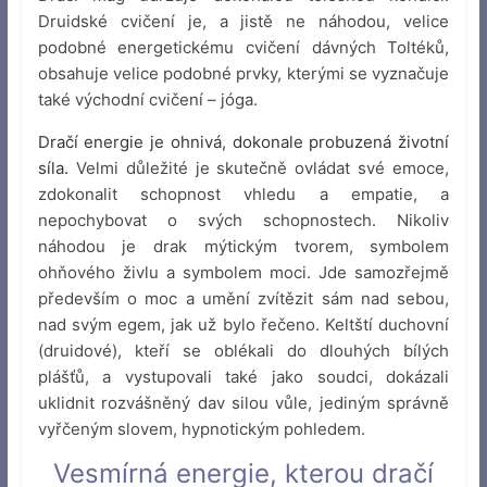
Druidské cvičení je, a jistě ne náhodou, velice
podobné energetickému cvičení dávných Toltéků,
obsahuje velice podobné prvky, kterými se vyznačuje
také východní cvičení – jóga.
Dračí energie je ohnivá, dokonale probuzená životní
síla.
Velmi důležité je skutečně ovládat své emoce,
zdokonalit schopnost vhledu a empatie, a
nepochybovat o svých schopnostech. Nikoliv
náhodou je drak mýtickým tvorem, symbolem
ohňového živlu a symbolem moci. Jde samozřejmě
především o moc a umění zvítězit sám nad sebou,
nad svým egem, jak už bylo řečeno. Keltští duchovní
(druidové), kteří se oblékali do dlouhých bílých
plášťů, a vystupovali také jako soudci, dokázali
uklidnit rozvášněný dav silou vůle, jediným správně
vyřčeným slovem, hypnotickým pohledem.
Vesmírná energie, kterou dračí