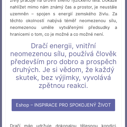
živly pracuje na úrovni svého fyzického těla. Dokáže
nahlížet mimo nám známý čas a prostor, je neustále
uzemněn – spojen s energií zemského živlu. Za
těchto okolností nabývá téměř neomezenou sílu,
neomezenou uměle vytvářenými předsudky a
hranicemi o tom, co je možné a co možné není.
Dračí energii, vnitřní
neomezenou sílu, používá člověk
především pro dobro a prospěch
druhých. Je si vědom, že každý
skutek, bez výjimky, vyvolává
zpětnou reakci.
Eshop – INSPIRACE PRO SPOKOJENÝ ŽIVOT
Dračí mág udržuje dokonalou tělesnou kondici.