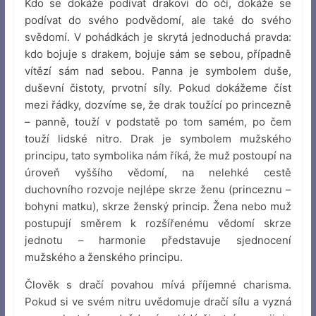
Kdo se dokáže podívat drakovi do očí, dokáže se
podívat do svého podvědomí, ale také do svého
svědomí. V pohádkách je skrytá jednoduchá pravda:
kdo bojuje s drakem, bojuje sám se sebou, případně
vítězí sám nad sebou. Panna je symbolem duše,
duševní čistoty, prvotní síly. Pokud dokážeme číst
mezi řádky, dozvíme se, že drak toužící po princezně
– panně, touží v podstatě po tom samém, po čem
touží lidské nitro. Drak je symbolem mužského
principu, tato symbolika nám říká, že muž postoupí na
úroveň vyššího vědomí, na nelehké cestě
duchovního rozvoje nejlépe skrze ženu (princeznu –
bohyni matku), skrze ženský princip. Žena nebo muž
postupují směrem k rozšířenému vědomí skrze
jednotu – harmonie představuje sjednocení
mužského a ženského principu.
Člověk s dračí povahou mívá příjemné charisma.
Pokud si ve svém nitru uvědomuje dračí sílu a vyzná