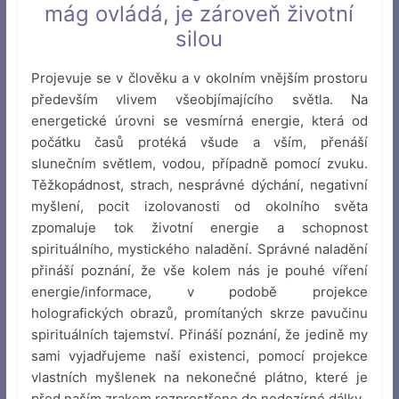
mág ovládá, je zároveň životní
silou
Projevuje se v člověku a v okolním vnějším prostoru
především vlivem všeobjímajícího světla. Na
energetické úrovni se vesmírná energie, která od
počátku časů protéká všude a vším, přenáší
slunečním světlem, vodou, případně pomocí zvuku.
Těžkopádnost, strach, nesprávné dýchání, negativní
myšlení, pocit izolovanosti od okolního světa
zpomaluje tok životní energie a schopnost
spirituálního, mystického naladění. Správné naladění
přináší poznání, že vše kolem nás je pouhé víření
energie/informace, v podobě projekce
holografických obrazů, promítaných skrze pavučinu
spirituálních tajemství. Přináší poznání, že jedině my
sami vyjadřujeme naší existenci, pomocí projekce
vlastních myšlenek na nekonečné plátno, které je
před naším zrakem rozprostřeno do nedozírné dálky.