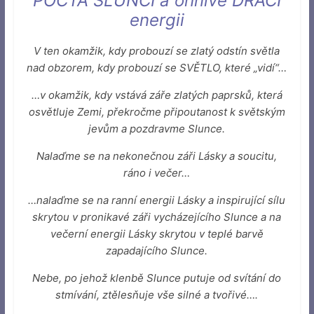
POCTA SLUNCI a ohnivé DRAČÍ
energii
V ten okamžik, kdy probouzí se zlatý odstín světla
nad obzorem, kdy probouzí se SVĚTLO, které „vidí“…
…v okamžik, kdy vstává záře zlatých paprsků, která
osvětluje Zemi, překročme připoutanost k světským
jevům a pozdravme Slunce.
Nalaďme se na nekonečnou záři Lásky a soucitu,
ráno i večer…
…nalaďme se na ranní energii Lásky a inspirující sílu
skrytou v pronikavé záři vycházejícího Slunce a na
večerní energii Lásky skrytou v teplé barvě
zapadajícího Slunce.
Nebe, po jehož klenbě Slunce putuje od svítání do
stmívání, ztělesňuje vše silné a tvořivé….