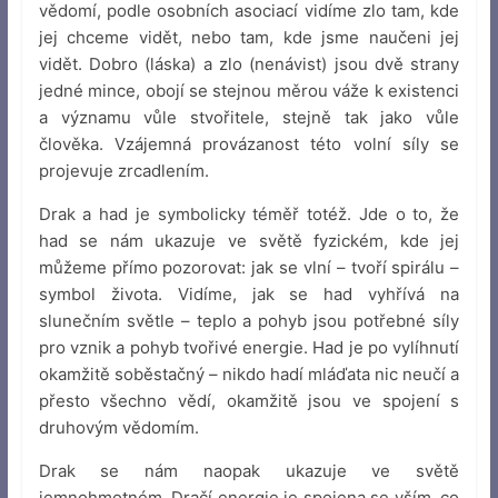
vědomí, podle osobních asociací vidíme zlo tam, kde
jej chceme vidět, nebo tam, kde jsme naučeni jej
vidět. Dobro (láska) a zlo (nenávist) jsou dvě strany
jedné mince, obojí se stejnou měrou váže k existenci
a významu vůle stvořitele, stejně tak jako vůle
člověka. Vzájemná provázanost této volní síly se
projevuje zrcadlením.
Drak a had je symbolicky téměř totéž. Jde o to, že
had se nám ukazuje ve světě fyzickém, kde jej
můžeme přímo pozorovat: jak se vlní – tvoří spirálu –
symbol života. Vidíme, jak se had vyhřívá na
slunečním světle – teplo a pohyb jsou potřebné síly
pro vznik a pohyb tvořivé energie. Had je po vylíhnutí
okamžitě soběstačný – nikdo hadí mláďata nic neučí a
přesto všechno vědí, okamžitě jsou ve spojení s
druhovým vědomím.
Drak se nám naopak ukazuje ve světě
jemnohmotném. Dračí energie je spojena se vším, co