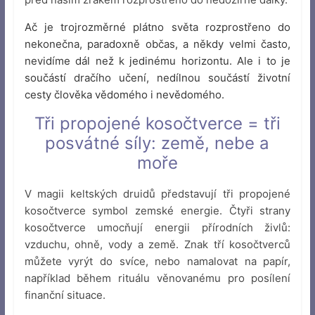
Ač je trojrozměrné plátno světa rozprostřeno do
nekonečna, paradoxně občas, a někdy velmi často,
nevidíme dál než k jedinému horizontu. Ale i to je
součástí dračího učení, nedílnou součástí životní
cesty člověka vědomého i nevědomého.
Tři propojené kosočtverce = tři
posvátné síly: země, nebe a
moře
V magii keltských druidů představují tři propojené
kosočtverce symbol zemské energie. Čtyři strany
kosočtverce umocňují energii přírodních živlů:
vzduchu, ohně, vody a země. Znak tří kosočtverců
můžete vyrýt do svíce, nebo namalovat na papír,
například během rituálu věnovanému pro posílení
finanční situace.