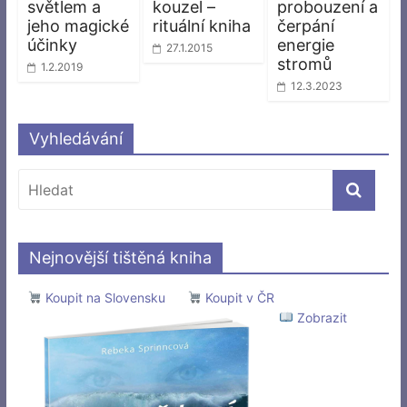
světlem a
kouzel –
probouzení a
jeho magické
rituální kniha
čerpání
účinky
energie
27.1.2015
stromů
1.2.2019
12.3.2023
Vyhledávání
Nejnovější tištěná kniha
Koupit na Slovensku
Koupit v ČR
Zobrazit