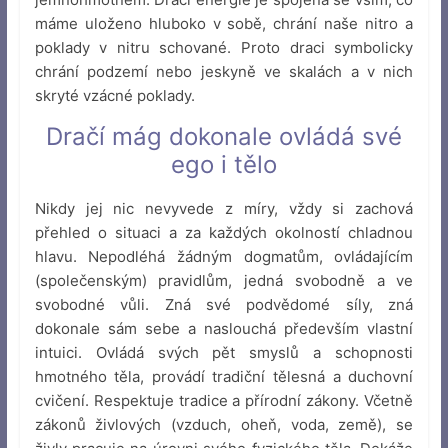
máme uloženo hluboko v sobě, chrání naše nitro a
poklady v nitru schované. Proto draci symbolicky
chrání podzemí nebo jeskyně ve skalách a v nich
skryté vzácné poklady.
Dračí mág dokonale ovládá své
ego i tělo
Nikdy jej nic nevyvede z míry, vždy si zachová
přehled o situaci a za každých okolností chladnou
hlavu. Nepodléhá žádným dogmatům, ovládajícím
(společenským) pravidlům, jedná svobodně a ve
svobodné vůli. Zná své podvědomé síly, zná
dokonale sám sebe a naslouchá především vlastní
intuici. Ovládá svých pět smyslů a schopnosti
hmotného těla, provádí tradiční tělesná a duchovní
cvičení. Respektuje tradice a přírodní zákony. Včetně
zákonů živlových (vzduch, oheň, voda, země), se