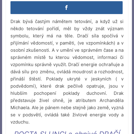
Drak bývá častým námětem tetování, a když už si
někdo tetování pořídí, měl by vždy znát význam
symbolu, který má na těle. Dračí síla spočívá v
přijímání vědomostí, v paměti, (ve vzpomínkách) a v
osobní zkušenosti. A v umění ve správném čase a na
správném místě tu kterou vědomost, informaci či
vzpomínku správně využít. Dračí energie ochraňuje a
dává sílu pro změnu, ovládá moudrost a rozhodnost,
přináší štěstí. Poklady ukryté v jeskyních ( v
podvědomí), které drak pečlivě opatruje, jsou v
hlubším pochopení poklady duchovní. Drak
představuje živel ohně, je atributem Archanděla
Michaela. Ale je pánem nebe stejně jako země, vyzná
se v podsvětí, ovládá také živlové energie vody a
vzduchu.