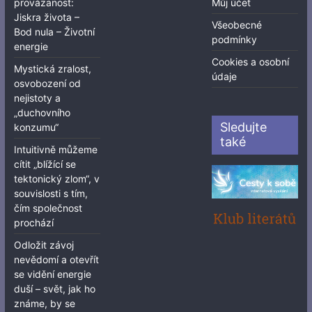
provázanost:
Můj účet
Jiskra života –
Všeobecné
Bod nula – Životní
podmínky
energie
Cookies a osobní
Mystická zralost,
údaje
osvobození od
nejistoty a
„duchovního
Sledujte
konzumu“
také
Intuitivně můžeme
cítit „blížící se
tektonický zlom“, v
souvislosti s tím,
čím společnost
prochází
Odložit závoj
nevědomí a otevřít
se vidění energie
duší – svět, jak ho
známe, by se