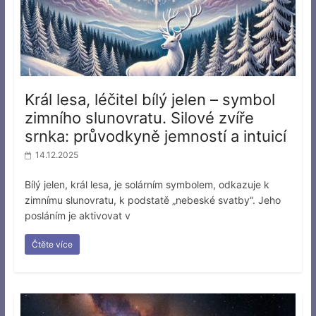
Král lesa, léčitel bílý jelen – symbol
zimního slunovratu. Silové zvíře
srnka: průvodkyně jemností a intuicí
14.12.2025
Bílý jelen, král lesa, je solárním symbolem, odkazuje k
zimnímu slunovratu, k podstatě „nebeské svatby“. Jeho
posláním je aktivovat v
Čtěte více