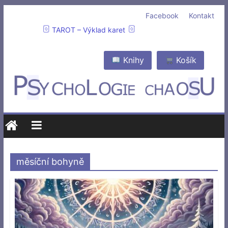
Facebook
Kontakt
TAROT – Výklad karet
Knihy
Košík
měsíční bohyně