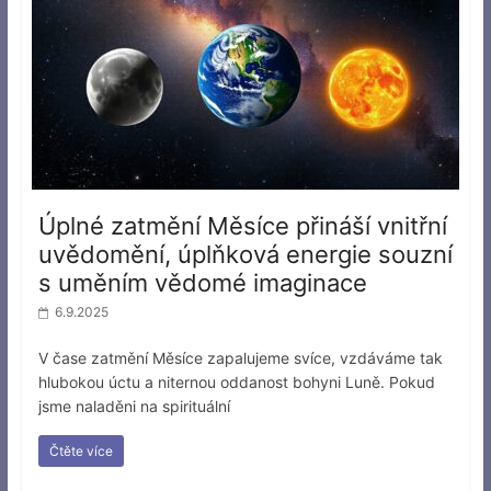
Úplné zatmění Měsíce přináší vnitřní
uvědomění, úplňková energie souzní
s uměním vědomé imaginace
6.9.2025
V čase zatmění Měsíce zapalujeme svíce, vzdáváme tak
hlubokou úctu a niternou oddanost bohyni Luně. Pokud
jsme naladěni na spirituální
Čtěte více