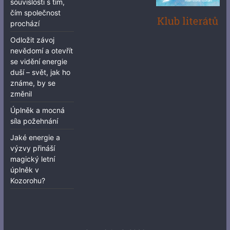
souvislosti s tím,
čím společnost
prochází
Odložit závoj
nevědomí a otevřít
se vidění energie
duší – svět, jak ho
známe, by se
změnil
Úplněk a mocná
síla požehnání
Jaké energie a
výzvy přináší
magický letní
úplněk v
Kozorohu?