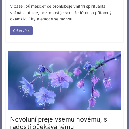
V čase „půlměsíce“ se prohlubuje vnitřní spiritualita,
vnímání intuice, pozornost je soustředěna na přítomný
okamžik. City a emoce se mohou
Čtěte více
Novoluní přeje všemu novému, s
radostí očekávanému