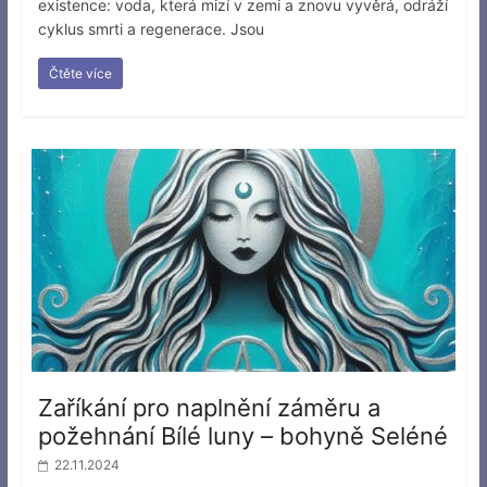
existence: voda, která mizí v zemi a znovu vyvěrá, odráží
cyklus smrti a regenerace. Jsou
Čtěte více
Zaříkání pro naplnění záměru a
požehnání Bílé luny – bohyně Seléné
22.11.2024