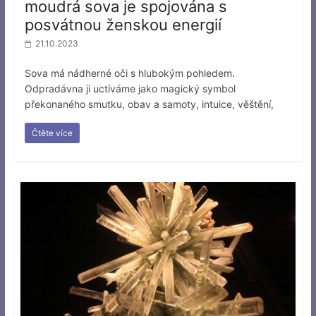
moudrá sova je spojována s
posvátnou ženskou energií
21.10.2023
Sova má nádherné oči s hlubokým pohledem.
Odpradávna ji uctíváme jako magický symbol
překonaného smutku, obav a samoty, intuice, věštění,
Čtěte více