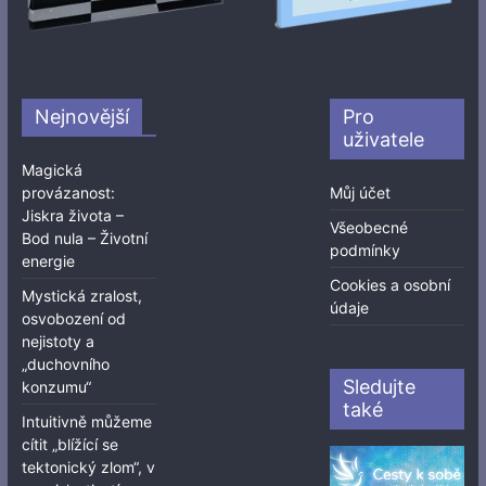
Nejnovější
Pro
uživatele
Magická
provázanost:
Můj účet
Jiskra života –
Všeobecné
Bod nula – Životní
podmínky
energie
Cookies a osobní
Mystická zralost,
údaje
osvobození od
nejistoty a
„duchovního
Sledujte
konzumu“
také
Intuitivně můžeme
cítit „blížící se
tektonický zlom“, v