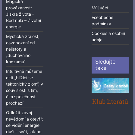
Magická
provázanost:
Můj účet
Jiskra života –
Všeobecné
Bod nula – Životní
podmínky
energie
Cookies a osobní
Mystická zralost,
údaje
osvobození od
nejistoty a
„duchovního
Sledujte
konzumu“
také
Intuitivně můžeme
cítit „blížící se
tektonický zlom“, v
souvislosti s tím,
čím společnost
prochází
Odložit závoj
nevědomí a otevřít
se vidění energie
duší – svět, jak ho