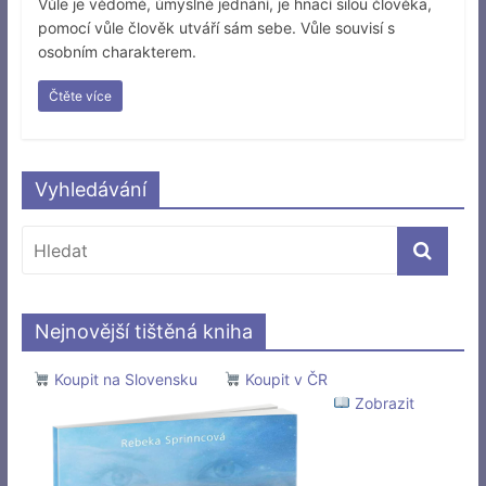
Vůle je vědomé, úmyslné jednání, je hnací silou člověka,
pomocí vůle člověk utváří sám sebe. Vůle souvisí s
osobním charakterem.
Čtěte více
Vyhledávání
Nejnovější tištěná kniha
Koupit na Slovensku
Koupit v ČR
Zobrazit