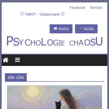
Facebook
Kontakt
TAROT – Výklad karet
Knihy
Košík
síla vůle