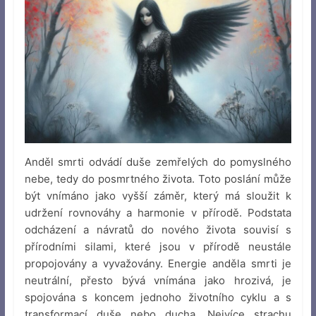
Anděl smrti odvádí duše zemřelých do pomyslného
nebe, tedy do posmrtného života. Toto poslání může
být vnímáno jako vyšší záměr, který má sloužit k
udržení rovnováhy a harmonie v přírodě. Podstata
odcházení a návratů do nového života souvisí s
přírodními silami, které jsou v přírodě neustále
propojovány a vyvažovány. Energie anděla smrti je
neutrální, přesto bývá vnímána jako hrozivá, je
spojována s koncem jednoho životního cyklu a s
transformací duše nebo ducha. Nejvíce strachu