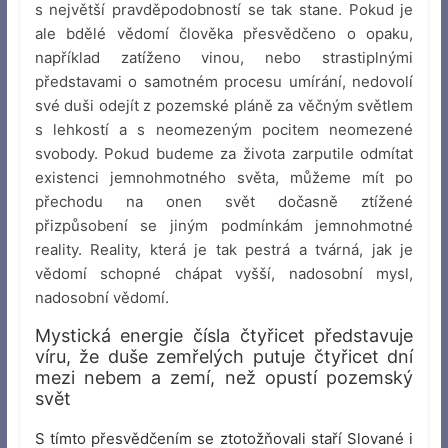
s největší pravděpodobností se tak stane. Pokud je
ale bdělé vědomí člověka přesvědčeno o opaku,
například zatíženo vinou, nebo strastiplnými
představami o samotném procesu umírání, nedovolí
své duši odejít z pozemské pláně za věčným světlem
s lehkostí a s neomezeným pocitem neomezené
svobody. Pokud budeme za života zarputile odmítat
existenci jemnohmotného světa, můžeme mít po
přechodu na onen svět dočasně ztížené
přizpůsobení se jiným podmínkám jemnohmotné
reality. Reality, která je tak pestrá a tvárná, jak je
vědomí schopné chápat vyšší, nadosobní mysl,
nadosobní vědomí.
Mystická energie čísla čtyřicet představuje
víru, že duše zemřelých putuje čtyřicet dní
mezi nebem a zemí, než opustí pozemský
svět
S tímto přesvědčením se ztotožňovali staří Slované i