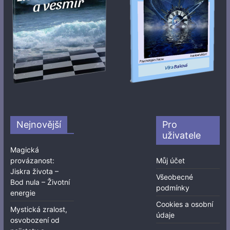
Nejnovější
Pro
uživatele
Magická
provázanost:
Můj účet
Jiskra života –
Všeobecné
Bod nula – Životní
podmínky
energie
Cookies a osobní
Mystická zralost,
údaje
osvobození od