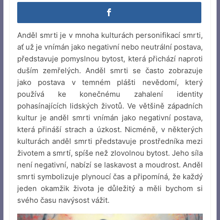
Anděl smrti je v mnoha kulturách personifikací smrti,
ať už je vnímán jako negativní nebo neutrální postava,
představuje pomyslnou bytost, která přichází naproti
duším zemřelých. Anděl smrti se často zobrazuje
jako postava v temném plášti nevědomí, který
používá ke konečnému zahalení identity
pohasínajících lidských životů. Ve většině západních
kultur je anděl smrti vnímán jako negativní postava,
která přináší strach a úzkost. Nicméně, v některých
kulturách anděl smrti představuje prostředníka mezi
životem a smrtí, spíše než zlovolnou bytost. Jeho síla
není negativní, nabízí se laskavost a moudrost. Anděl
smrti symbolizuje plynoucí čas a připomíná, že každý
jeden okamžik života je důležitý a měli bychom si
svého času navýsost vážit.