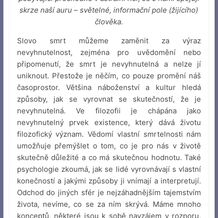
skrze naší auru – světelné, informační pole (žijícího)
člověka.
Slovo smrt můžeme zaměnit za výraz
nevyhnutelnost, zejména pro uvědomění nebo
připomenutí, že smrt je nevyhnutelná a nelze jí
uniknout. Přestože je něčím, co pouze promění náš
časoprostor. Většina náboženství a kultur hledá
způsoby, jak se vyrovnat se skutečností, že je
nevyhnutelná. Ve filozofii je chápána jako
nevyhnutelný prvek existence, který dává životu
filozofický význam. Vědomí vlastní smrtelnosti nám
umožňuje přemýšlet o tom, co je pro nás v životě
skutečně důležité a co má skutečnou hodnotu. Také
psychologie zkoumá, jak se lidé vyrovnávají s vlastní
konečností a jakými způsoby ji vnímají a interpretují.
Odchod do jiných sfér je nejzáhadnějším tajemstvím
života, nevíme, co se za ním skrývá. Máme mnoho
konceptů, některé jsou k sobě navzájem v rozporu,