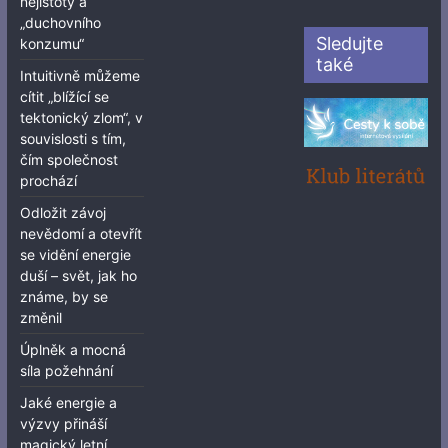
nejistoty a
„duchovního
Sledujte
konzumu“
také
Intuitivně můžeme
cítit „blížící se
tektonický zlom“, v
souvislosti s tím,
čím společnost
prochází
Odložit závoj
nevědomí a otevřít
se vidění energie
duší – svět, jak ho
známe, by se
změnil
Úplněk a mocná
síla požehnání
Jaké energie a
výzvy přináší
magický letní