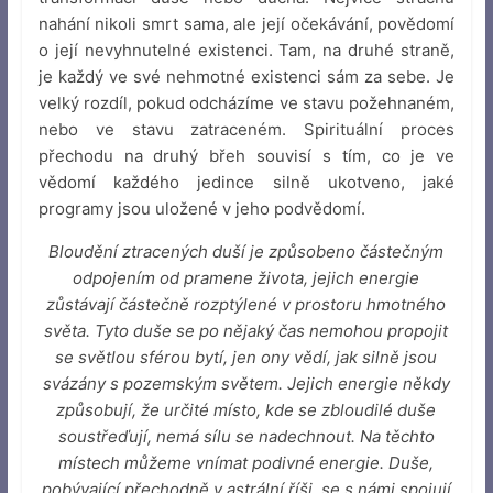
nahání nikoli smrt sama, ale její očekávání, povědomí
o její nevyhnutelné existenci. Tam, na druhé straně,
je každý ve své nehmotné existenci sám za sebe. Je
velký rozdíl, pokud odcházíme ve stavu požehnaném,
nebo ve stavu zatraceném. Spirituální proces
přechodu na druhý břeh souvisí s tím, co je ve
vědomí každého jedince silně ukotveno, jaké
programy jsou uložené v jeho podvědomí.
Bloudění ztracených duší je způsobeno částečným
odpojením od pramene života, jejich energie
zůstávají částečně rozptýlené v prostoru hmotného
světa. Tyto duše se po nějaký čas nemohou propojit
se světlou sférou bytí, jen ony vědí, jak silně jsou
svázány s pozemským světem. Jejich energie někdy
způsobují, že určité místo, kde se zbloudilé duše
soustřeďují, nemá sílu se nadechnout. Na těchto
místech můžeme vnímat podivné energie. Duše,
pobývající přechodně v astrální říši, se s námi spojují