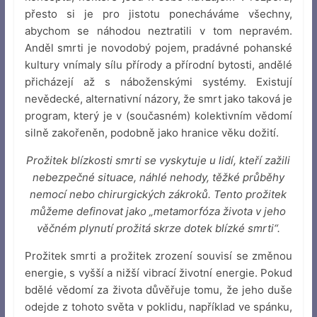
přesto si je pro jistotu ponecháváme všechny,
abychom se náhodou neztratili v tom nepravém.
Anděl smrti je novodobý pojem, pradávné pohanské
kultury vnímaly sílu přírody a přírodní bytosti, andělé
přicházejí až s náboženskými systémy. Existují
nevědecké, alternativní názory, že smrt jako taková je
program, který je v (současném) kolektivním vědomí
silně zakořeněn, podobně jako hranice věku dožití.
Prožitek blízkosti smrti se vyskytuje u lidí, kteří zažili
nebezpečné situace, náhlé nehody, těžké průběhy
nemocí nebo chirurgických zákroků. Tento prožitek
můžeme definovat jako „metamorfóza života v jeho
věčném plynutí prožitá skrze dotek blízké smrti“.
Prožitek smrti a prožitek zrození souvisí se změnou
energie, s vyšší a nižší vibrací životní energie. Pokud
bdělé vědomí za života důvěřuje tomu, že jeho duše
odejde z tohoto světa v poklidu, například ve spánku,