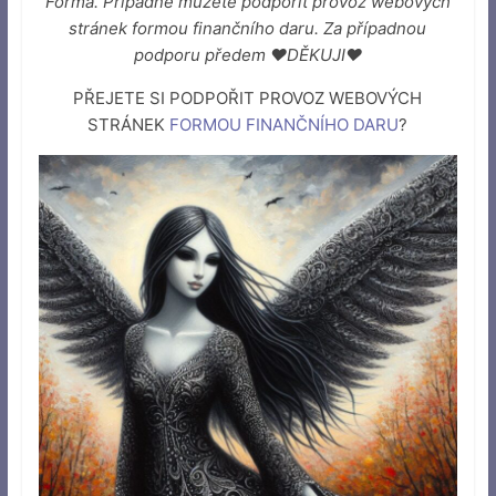
Forma. Případně můžete podpořit provoz webových
stránek formou finančního daru. Za případnou
podporu předem ♥DĚKUJI♥
PŘEJETE SI PODPOŘIT PROVOZ WEBOVÝCH
STRÁNEK
FORMOU FINANČNÍHO DARU
?