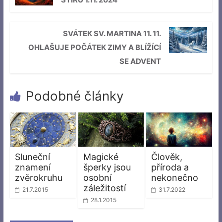
SVÁTEK SV. MARTINA 11. 11.
OHLAŠUJE POČÁTEK ZIMY A BLÍŽÍCÍ
SE ADVENT
Podobné články
Sluneční
Magické
Člověk,
znamení
šperky jsou
příroda a
zvěrokruhu
osobní
nekonečno
záležitostí
21.7.2015
31.7.2022
28.1.2015