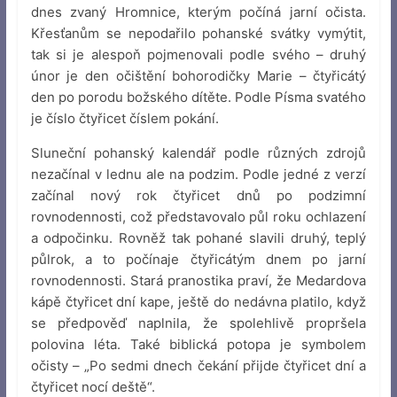
dnes zvaný Hromnice, kterým počíná jarní očista.
Křesťanům se nepodařilo pohanské svátky vymýtit,
tak si je alespoň pojmenovali podle svého – druhý
únor je den očištění bohorodičky Marie – čtyřicátý
den po porodu božského dítěte. Podle Písma svatého
je číslo čtyřicet číslem pokání.
Sluneční pohanský kalendář podle různých zdrojů
nezačínal v lednu ale na podzim. Podle jedné z verzí
začínal nový rok čtyřicet dnů po podzimní
rovnodennosti, což představovalo půl roku ochlazení
a odpočinku. Rovněž tak pohané slavili druhý, teplý
půlrok, a to počínaje čtyřicátým dnem po jarní
rovnodennosti. Stará pranostika praví, že Medardova
kápě čtyřicet dní kape, ještě do nedávna platilo, když
se předpověď naplnila, že spolehlivě propršela
polovina léta. Také biblická potopa je symbolem
očisty – „Po sedmi dnech čekání přijde čtyřicet dní a
čtyřicet nocí deště“.