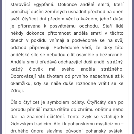
starověcí Egypťané. Dokonce andělé smrti, kteří
pomáhají duším zemřelých usnadnit přechod na onen
svět, čtyřicet dní předem vědí o každém, jehož duše
je připravena k posvátnému odchodu. Staří lidé
někdy dokonce přítomnost anděla smrti v těchto
dnech v poklidu vnímají a podvědomě se na svůj
odchod připravují. Podvědomě vědí, že díky této
andělské síle se nebudou cítit osaměle a bezbranně.
Andělu smrti předává odcházející duši anděl strážný,
každý člověk má svého anděla strážného.
Doprovázejí nás životem od prvního nadechnutí až k
okamžiku, kdy se naše duše rozhodne vrátit se ke
Zdroji.
Číslo čtyřicet je symbolem očisty. Čtyřicátý den po
porodu přináší matka dítěte do chrámu obětinu nebo
dar na znamení očištění. Tento zvyk se vztahuje k
židovským tradicím. Ale i k pohanskému mysticizmu –
druhého února slavíme původní pohanský svátek,