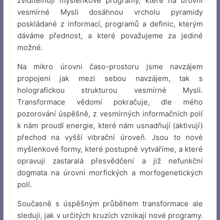
zviditelňují myšlenkové programy, které na úrovni
vesmírné Mysli dosáhnou vrcholu pyramidy
poskládané z informací, programů a definic, kterým
dáváme přednost, a které považujeme za jediné
možné.
Na mikro úrovni časo-prostoru jsme navzájem
propojeni jak mezi sebou navzájem, tak s
holografickou strukturou vesmírné Mysli.
Transformace vědomí pokračuje, dle mého
pozorování úspěšně, z vesmírných informačních polí
k nám proudí energie, které nám usnadňují (aktivují)
přechod na vyšší vibrační úroveň. Jsou to nové
myšlenkové formy, které postupně vytváříme, a které
opravují zastaralá přesvědčení a již nefunkční
dogmata na úrovni morfických a morfogenetických
polí.
Současně s úspěšným průběhem transformace ale
sleduji, jak v určitých kruzích vznikají nové programy.