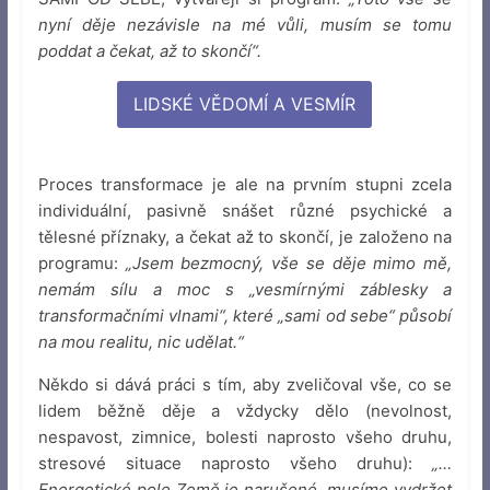
nyní děje nezávisle na mé vůli, musím se tomu
poddat a čekat, až to skončí“.
LIDSKÉ VĚDOMÍ A VESMÍR
Proces transformace je ale na prvním stupni zcela
individuální, pasivně snášet různé psychické a
tělesné příznaky, a čekat až to skončí, je založeno na
programu:
„Jsem bezmocný, vše se děje mimo mě,
nemám sílu a moc s „vesmírnými záblesky a
transformačními vlnami“, které „sami od sebe“ působí
na mou realitu, nic udělat.“
Někdo si dává práci s tím, aby zveličoval vše, co se
lidem běžně děje a vždycky dělo (nevolnost,
nespavost, zimnice, bolesti naprosto všeho druhu,
stresové situace naprosto všeho druhu):
„…
Energetické pole Země je narušené, musíme vydržet