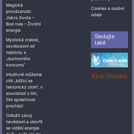
Magická
Cookies a osobní
provázanost:
údaje
Jiskra života –
Bod nula – Životní
energie
Sledujte
Mystická zralost,
také
osvobození od
nejistoty a
„duchovního
konzumu“
Intuitivně můžeme
cítit „blížící se
tektonický zlom“, v
souvislosti s tím,
čím společnost
prochází
Odložit závoj
nevědomí a otevřít
se vidění energie