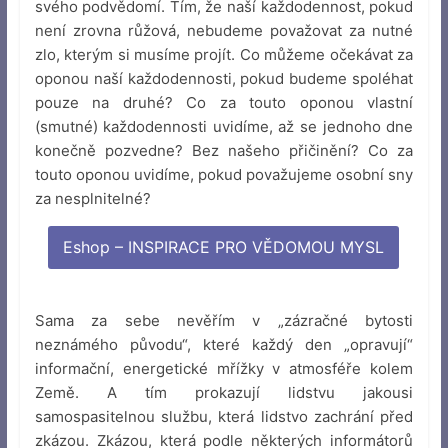
svého podvědomí. Tím, že naší každodennost, pokud
není zrovna růžová, nebudeme považovat za nutné
zlo, kterým si musíme projít. Co můžeme očekávat za
oponou naší každodennosti, pokud budeme spoléhat
pouze na druhé? Co za touto oponou vlastní
(smutné) každodennosti uvidíme, až se jednoho dne
konečně pozvedne? Bez našeho přičinění? Co za
touto oponou uvidíme, pokud považujeme osobní sny
za nesplnitelné?
Eshop – INSPIRACE PRO VĚDOMOU MYSL
Sama za sebe nevěřím v „zázračné bytosti
neznámého původu“, které každý den „opravují“
informační, energetické mřížky v atmosféře kolem
Země. A tím prokazují lidstvu jakousi
samospasitelnou službu, která lidstvo zachrání před
zkázou. Zkázou, která podle některých informátorů