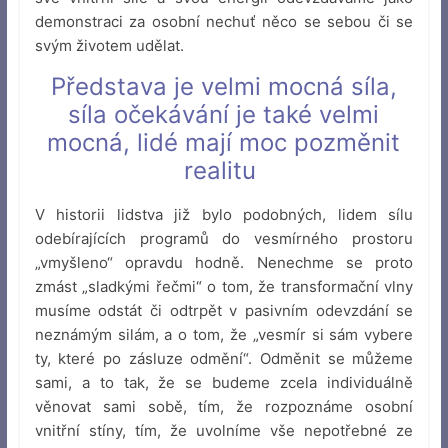
demonstraci za osobní nechuť něco se sebou či se
svým životem udělat.
Představa je velmi mocná síla,
síla očekávání je také velmi
mocná, lidé mají moc pozměnit
realitu
V historii lidstva již bylo podobných, lidem sílu
odebírajících programů do vesmírného prostoru
„vmyšleno“ opravdu hodně. Nenechme se proto
zmást „sladkými řečmi“ o tom, že transformační vlny
musíme odstát či odtrpět v pasivním odevzdání se
neznámým silám, a o tom, že „vesmír si sám vybere
ty, které po zásluze odmění“. Odměnit se můžeme
sami, a to tak, že se budeme zcela individuálně
věnovat sami sobě, tím, že rozpoznáme osobní
vnitřní stíny, tím, že uvolníme vše nepotřebné ze