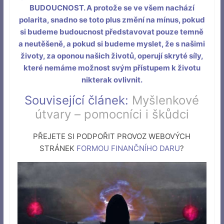
BUDOUCNOST. A protože se ve všem nachází
polarita, snadno se toto plus změní na mínus, pokud
si budeme budoucnost představovat pouze temně
a neutěšeně, a pokud si budeme myslet, že s našimi
životy, za oponou našich životů, operují skryté síly,
které nemáme možnost svým přístupem k životu
nikterak ovlivnit.
Související článek:
Myšlenkové
útvary – pomocníci i škůdci
PŘEJETE SI PODPOŘIT PROVOZ WEBOVÝCH
STRÁNEK
FORMOU FINANČNÍHO DARU
?