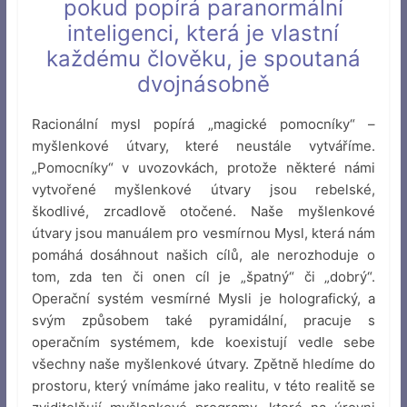
pokud popírá paranormální
inteligenci, která je vlastní
každému člověku, je spoutaná
dvojnásobně
Racionální mysl popírá „magické pomocníky“ –
myšlenkové útvary, které neustále vytváříme.
„Pomocníky“ v uvozovkách, protože některé námi
vytvořené myšlenkové útvary jsou rebelské,
škodlivé, zrcadlově otočené. Naše myšlenkové
útvary jsou manuálem pro vesmírnou Mysl, která nám
pomáhá dosáhnout našich cílů, ale nerozhoduje o
tom, zda ten či onen cíl je „špatný“ či „dobrý“.
Operační systém vesmírné Mysli je holografický, a
svým způsobem také pyramidální, pracuje s
operačním systémem, kde koexistují vedle sebe
všechny naše myšlenkové útvary. Zpětně hledíme do
prostoru, který vnímáme jako realitu, v této realitě se