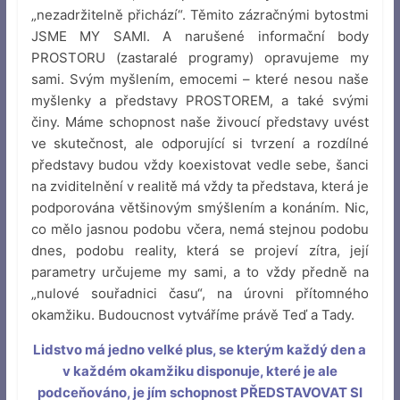
„nezadržitelně přichází“. Těmito zázračnými bytostmi
JSME MY SAMI. A narušené informační body
PROSTORU (zastaralé programy) opravujeme my
sami. Svým myšlením, emocemi – které nesou naše
myšlenky a představy PROSTOREM, a také svými
činy. Máme schopnost naše živoucí představy uvést
ve skutečnost, ale odporující si tvrzení a rozdílné
představy budou vždy koexistovat vedle sebe, šanci
na zviditelnění v realitě má vždy ta představa, která je
podporována většinovým smýšlením a konáním. Nic,
co mělo jasnou podobu včera, nemá stejnou podobu
dnes, podobu reality, která se projeví zítra, její
parametry určujeme my sami, a to vždy předně na
„nulové souřadnici času“, na úrovni přítomného
okamžiku. Budoucnost vytváříme právě Teď a Tady.
Lidstvo má jedno velké plus, se kterým každý den a
v každém okamžiku disponuje, které je ale
podceňováno, je jím schopnost PŘEDSTAVOVAT SI