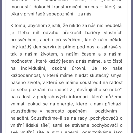
mocnosti“ dokončí transformační proces – který se
týká v první řadě sebepoznání – za nás.
K tomu, abychom zjistili, že nikdo za nás nic neudělá,
je třeba mít odvahu překročit bariéry vlastních
přesvědčení, anebo přesvědčení, které nám někdo
jiný každý den servíruje přímo pod nos, a zahrává si
tak s naším životem, s naším časem a s našimi
možnostmi, které každý jeden z nás máme, a to čistě
na individuální, osobní úrovni. Je to naše
každodennost, v které máme hledat skutečný smysl
našeho života, v které se máme soustředit na radost
ze sebe poznání, na radost z „otevírajícího se nebe“,
na radost z podprahových informací, které můžeme
vnímat, pokud se na energie, které k nám přichází,
soustředíme v naprosto opačném – pozitivním –
naladění. Soustředíme-li se na rady „pochybovačů o
vnitřní lidské síle“, sami se stáváme pochybovači o
své vnitřní síle a svou energii odevzdáváme jako