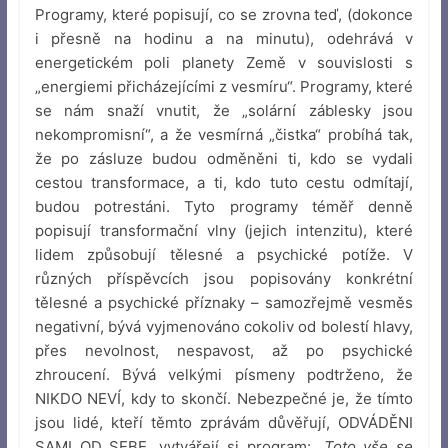
Programy, které popisují, co se zrovna teď, (dokonce
i přesně na hodinu a na minutu), odehrává v
energetickém poli planety Země v souvislosti s
„energiemi přicházejícími z vesmíru“. Programy, které
se nám snaží vnutit, že „solární záblesky jsou
nekompromisní“, a že vesmírná „čistka“ probíhá tak,
že po zásluze budou odměněni ti, kdo se vydali
cestou transformace, a ti, kdo tuto cestu odmítají,
budou potrestáni. Tyto programy téměř denně
popisují transformační vlny (jejich intenzitu), které
lidem způsobují tělesné a psychické potíže. V
různých příspěvcích jsou popisovány konkrétní
tělesné a psychické příznaky – samozřejmě vesměs
negativní, bývá vyjmenováno cokoliv od bolestí hlavy,
přes nevolnost, nespavost, až po psychické
zhroucení. Bývá velkými písmeny podtrženo, že
NIKDO NEVÍ, kdy to skončí. Nebezpečné je, že tímto
jsou lidé, kteří těmto zprávám důvěřují, ODVÁDĚNI
SAMI OD SEBE, vytvářejí si program:
„Toto vše se