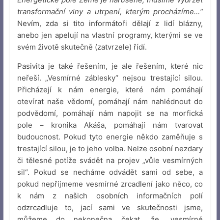
transformační vlny a utrpení, kterým procházíme…“
Nevím, zda si tito informátoři dělají z lidí blázny,
anebo jen apelují na vlastní programy, kterými se ve
svém životě skutečně (zatvrzele) řídí.
Pasivita je také řešením, je ale řešením, které nic
neřeší. „Vesmírné záblesky“ nejsou trestající silou.
Přicházejí k nám energie, které nám pomáhají
otevírat naše vědomí, pomáhají nám nahlédnout do
podvědomí, pomáhají nám napojit se na morfická
pole – kronika Akáša, pomáhají nám tvarovat
budoucnost. Pokud tyto energie někdo zaměňuje s
trestající silou, je to jeho volba. Nelze osobní nezdary
či tělesné potíže svádět na projev „vůle vesmírných
sil“. Pokud se necháme odvádět sami od sebe, a
pokud nepřijmeme vesmírné zrcadlení jako něco, co
k nám z našich osobních informačních polí
odzrcadluje to, jací sami ve skutečnosti jsme,
můžeme do nekonečna čekat, že „vesmírné