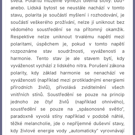
světa. Polaritu můžeme vymezit dvěma slovy: buď-
anebo. Lidská bytost se neustále nachází v tomto
stavu, polarita je součástí myšlení i rozhodování, je
součástí veškerého prožívání, nelze jí uniknout bez
vědomého soustředění se na přítomný okamžik.
Respektive nelze uniknout trvalému napětí mezi
polaritami, úspěchem je, pokud v tomto napětí
rozpoznáme stav soudržnosti, vyváženosti a
harmonie. Tento stav je ale stavem bytí, kdy
vyváženost vychází z lidského nitra. Porušení zákona
polarity, kdy základ harmonie se nenachází ve
vyváženosti (například mezi protikladnými energiemi
přírodních živlů), přivolává zviditelnění všech
vnitřních stínů. Soustředění se pouze na princip
jednoho ze čtyř živlů (například ohnivého),
soustředění se pouze na „spásonosné světlo“,
paradoxně vyvolá stíny například v podobě náhlé,
těžké melancholie, jde o nepříjemné duševní stavy,
kdy živlové energie vody „automaticky“ vyrovnávají