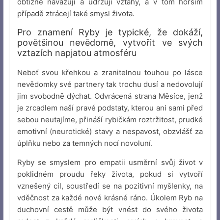
obtížně navazují a udržují vztahy, a v tom horším
případě ztrácejí také smysl života.
Pro znamení Ryby je typické, že dokáží,
povětšinou nevědomě, vytvořit ve svých
vztazích napjatou atmosféru
Neboť svou křehkou a zranitelnou touhou po lásce
nevědomky své partnery tak trochu dusí a nedovolují
jim svobodně dýchat. Odvrácená strana Měsíce, jenž
je zrcadlem naší pravé podstaty, kterou ani sami před
sebou neutajíme, přináší rybičkám roztržitost, prudké
emotivní (neurotické) stavy a nespavost, obzvlášť za
úplňku nebo za temných nocí novoluní.
Ryby se smyslem pro empatii usměrní svůj život v
poklidném proudu řeky života, pokud si vytvoří
vznešený cíl, soustředí se na pozitivní myšlenky, na
vděčnost za každé nové krásné ráno. Úkolem Ryb na
duchovní cestě může být vnést do svého života