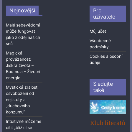
Nejnovější
Pro
uživatele
Malé sebevědomí
může fungovat
Můj účet
jako zloděj našich
Všeobecné
snů
podmínky
Magická
Cookies a osobní
provázanost:
údaje
Jiskra života –
Bod nula – Životní
energie
Sledujte
Mystická zralost,
také
osvobození od
nejistoty a
„duchovního
konzumu“
Intuitivně můžeme
cítit „blížící se