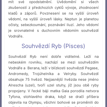
mít své opodstatnění. Uvědomění si všech
zkušeností z předchozích cyklů vývoje, zhodnocení
kladů a záporů. Povznesení se na vyšší úroveň
vědomí, na vyšší úroveň lásky. Neptun je planetou
očisty, sebezkoumání, poznávání iluzí. Jeho vědomí
je srovnatelné s duchovním vědomím souhvězdí
Vodnáře.
Souhvězdí Ryb (Pisces)
Souhvězdí Ryb není dobře viditelné. Leží na
nebeském rovníku, nachází se mezi souhvězdím
Vodnáře a Berana, leží v blízkosti souhvězdí Pegase,
Andromedy, Trojúhelníka a Velryby. Souhvězdí
obsahuje 75 hvězd. Nejjasnější hvězda nese jméno
Alrescha (uzel), tvoří uzel stuhy, jíž jsou obě ryby
propojeny. V řecké báji matka Gaia porodila netvora
Tyfona, stohlavého draka, když se dračí příšera
objevila na Olympu, všichni bohové se proměnili do