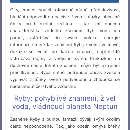
City, emoce, soucit, otevřená náruč, představivost,
hledání odpovědí na palčivé životní otázky, občasné
úniky před okolní realitou – tak zní obecná
charakteristika vodního znamení Ryb. Voda má
paměť, vstřebává do svých molekul energie
informací, stejně tak znamení Ryb je velmi vnímavé,
dokáže se vcítit do každé situace, nepřetržitě
vstřebává dojmy z vnějšího světa. Překážkou na
duchovní cestě tohoto znamení může být extrémní
přecitlivělost. Ryba nutně potřebuje občas zvesela
vyplavat z tůňky svého podvědomí a zhluboka se
nadechnout čerstvého vzduchu.
Ryby: pohyblivé znamení, živel
voda, vládnoucí planeta Neptun
Zasněné Ryby s bujnou fantazií bývají svým okolím
často nepochopené. Tak, jako oceán omývá břehy