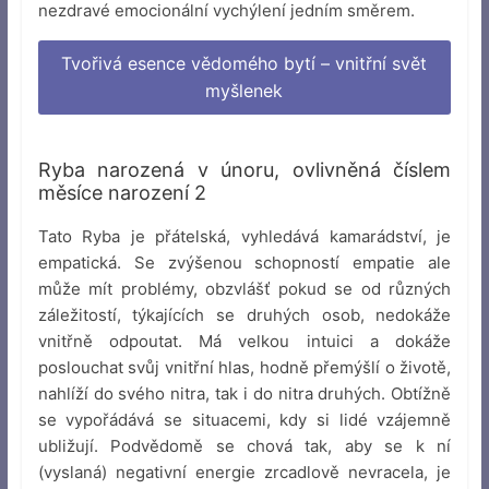
nezdravé emocionální vychýlení jedním směrem.
Tvořivá esence vědomého bytí – vnitřní svět
myšlenek
Ryba narozená v únoru, ovlivněná číslem
měsíce narození 2
Tato Ryba je přátelská, vyhledává kamarádství, je
empatická. Se zvýšenou schopností empatie ale
může mít problémy, obzvlášť pokud se od různých
záležitostí, týkajících se druhých osob, nedokáže
vnitřně odpoutat. Má velkou intuici a dokáže
poslouchat svůj vnitřní hlas, hodně přemýšlí o životě,
nahlíží do svého nitra, tak i do nitra druhých. Obtížně
se vypořádává se situacemi, kdy si lidé vzájemně
ubližují. Podvědomě se chová tak, aby se k ní
(vyslaná) negativní energie zrcadlově nevracela, je