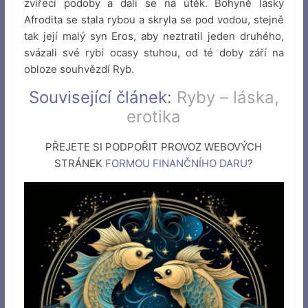
zvířecí podoby a dali se na útěk. Bohyně lásky
Afrodita se stala rybou a skryla se pod vodou, stejně
tak její malý syn Eros, aby neztratil jeden druhého,
svázali své rybí ocasy stuhou, od té doby září na
obloze souhvězdí Ryb.
Související článek:
Ryby – láska,
erotika
PŘEJETE SI PODPOŘIT PROVOZ WEBOVÝCH
STRÁNEK
FORMOU FINANČNÍHO DARU
?