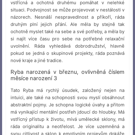
vstřícná a ochotná druhému pomáhat v nelehké
situaci. Podvojnost se může projevovat v nestálosti v
názorech. Nesnáší nespravedlnost a příkoří, ráda
druhým plní jejich přání. Ale měla by stejně tak
ochotně myslet také na sebe a své potřeby, a měla by
si najít více času pro sebe na potřebné relaxační
uvolnění. Ráda vyhledává dobrodružství, hlavně
pokud se jedná o skupinové projekty, ráda poznává
nové kraje a jiné tradice.
Ryba narozená v březnu, ovlivněná číslem
měsíce narození 3
Tato Ryba má rychlý úsudek, založený nejen na
intuici, ale také na schopnosti svou myslí obsáhnout
abstraktní pojmy. Je schopna logické úvahy a přitom
má vynikající mentální postřeh jdoucí do hloubky. Má
vstřícný přístup k životu, mívá umělecké sklony, má
ráda originalitu a neotřelost. Je více uzemněná a
svou citlivost a sklon k emotivním projevům dokáže