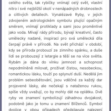
celého světa, tak rybičky vnímají celý svět, vlastní
nitro i své nejbližší okolí v nenápadných drobnostech
a citlivých detailech. Vynalézavé Ryby, v jejich
zdvojeném astrologickém symbolu plující opačným
směrem, vnímají protiklady a sami jsou proměnlivé
jako voda. Mívají rády přírodu, bývají kreativní, často
umělecky nadané, inspiraci pro svá umělecká díla
čerpají právě v přírodě. Na svět přichází v období,
kdy se příroda probouzí ze zimního spánku, a duše
lidí se probouzejí z letargie a těší se na více světla.
Rybám je dána do vínku jemnost a schopnost
nepodmíněně milovat, prožívat čistou, nesobeckou,
romantickou lásku, touží po splynutí duší. Nedělá jim
problém sebeobětování, jsou vděčné za každý dar
projevené lásky, ale nečekají s nataženou rukou,
spíše vždy uvažují, co by mohly dát na oplátku. Dvě
ryby ve znamení symbolizují záhadnou dvojakost,
podobně jako je tomu u znamení Blíženců. Symbol
dvojice v obou případech představuje nalezení