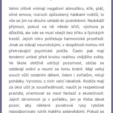
Velmi citlivě vnímají negativní atmosféru, křik, pláč,
silné emoce, rozruch způsobený hádkami rodičů, to
vše se jim na dlouho ukládá do podvědomí. Nedokáží
přijmout, pokud na ně někdo křičí, výchova je
důležitá, ale zde se musí obejít bez křiku a fyzických
trestů. Jejich nitro potřebuje harmonické prostředí.
Jinak se stávají neurotickými, v dospělosti mohou mít
přetrvávající psychické potíže. Často pak mají
tendenci unikat před krutou realitou vnějšího světa.
Ve škole obtížně udržují pozornost, občas se
oddávají snění a neumí se tomu bránit. Mají velký
soucit vůči ostatním dětem, lidem i zvířatům, milují
pohádky. Vyrostou z nich velcí idealisté. Rodiče mají
za úkol učit je soustředěnosti, naučit je respektovat
pravidla, orientovat se mezi fantazií a skutečností.
Jejich skromnost je v pořádku, jen je třeba dávat
pozor, aby některé povahové rysy rybiček
nepodporovaly vznik malého sebevědomí. Pokud se