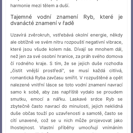
harmonie mezi tělem a duší.
Tajemné vodní znamení Ryb, které je
dvanácté znamení v řadě
Uzavírá zvěrokruh, vstřebává okolní energie, někdy
ale obtížně ve svém nitru rozpouští negativní vibrace,
které jsou všude kolem nás. Dívají se mnohem dál,
než jen za své osobní hranice, za práh svého domova
čí rodného kraje. S tím, že se jejich duše rozhodla
„čistit vnější prostředí“, se musí každá citlivá,
romantická Ryba zavčasu smířit. V rozpuštěné a opět
nalezené vnitřní lásce se toto vodní znamení navrací
samo k sobě, aby zas napříště vydalo se proudem
smutku, emocí a nářku. Laskavé srdce Ryb se
zbytečně často navrací do minulosti, jejich neklidná
duše občas touží po uzavřenosti a samotě, často se
cítí unavené, což se u nich může projevovat jako
lhostejnost. Vlastní příběhy umocňují vnímáním