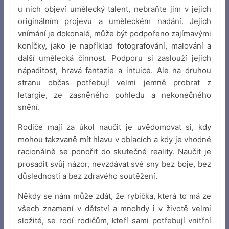
u nich objeví umělecký talent, nebraňte jim v jejich
originálním projevu a uměleckém nadání. Jejich
vnímání je dokonalé, může být podpořeno zajímavými
koníčky, jako je například fotografování, malování a
další umělecká činnost. Podporu si zaslouží jejich
nápaditost, hravá fantazie a intuice. Ale na druhou
stranu občas potřebují velmi jemně probrat z
letargie, ze zasněného pohledu a nekonečného
snění.
Rodiče mají za úkol naučit je uvědomovat si, kdy
mohou takzvaně mít hlavu v oblacích a kdy je vhodné
racionálně se ponořit do skutečné reality. Naučit je
prosadit svůj názor, nevzdávat své sny bez boje, bez
důslednosti a bez zdravého soutěžení.
Někdy se nám může zdát, že rybička, která to má ze
všech znamení v dětství a mnohdy i v životě velmi
složité, se rodí rodičům, kteří sami potřebují vnitřní