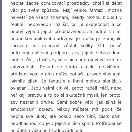
neplatí žádné donucovací prostředky, chtějí si dělat
věci po svém způsobu. Mají velkou fantazii, možná
největší ze všech znamení, někdy mohou bloudit v
realitě, nedovedou rozlišit, co je skutečnost a co
pouhý výplod jejich představivosti. Je nutné s nimi
hodně komunikovat a udržovat je trošku při zemi, ale
zároveň jim nebránit zůstat snílky. Od rodičů
potřebují duševní podporu, aby jejich sebevědomí
mohlo růst, a také aby se u nich neprojevoval sklon k
zatvrzelosti. Pokud se tento aspekt nezvládne,
představivost v nich může potlačit pravdomluvnost,
jakmile zjistí, že fantazie a lhaní mohou sloužit k
ovládání. Jsou velmi citlivé, proto raději mlčí, nebo
neříkají pravdu a to co si skutečně myslí, jen proto,
aby nezranili druhé. Sami dobře vědí, jak silná je
emocionální bolest. Někdy můžete mít pocit, že
neplní své úkoly, ale pokud něco slíbí, často sami
neodhadnou, co je v jejich silách splnit. Potřebují se
od útlého věku učit zodpovědnosti.