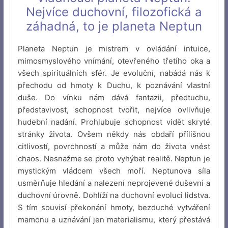
Nejvíce duchovní, filozofická a
záhadná, to je planeta Neptun
Planeta Neptun je mistrem v ovládání intuice,
mimosmyslového vnímání, otevřeného třetího oka a
všech spirituálních sfér. Je evoluční, nabádá nás k
přechodu od hmoty k Duchu, k poznávání vlastní
duše. Do vínku nám dává fantazii, předtuchu,
představivost, schopnost tvořit, nejvíce ovlivňuje
hudební nadání. Prohlubuje schopnost vidět skryté
stránky života. Ovšem někdy nás obdaří přílišnou
citlivostí, povrchností a může nám do života vnést
chaos. Nesnažme se proto vyhýbat realitě. Neptun je
mystickým vládcem všech moří. Neptunova síla
usměrňuje hledání a nalezení neprojevené duševní a
duchovní úrovně. Dohlíží na duchovní evoluci lidstva.
S tím souvisí překonání hmoty, bezduché vytváření
mamonu a uznávání jen materialismu, který přestává