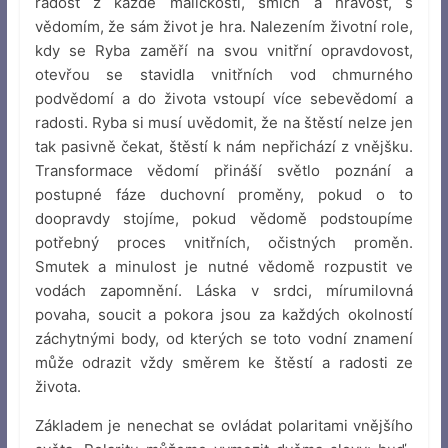
radost z každé maličkosti, smích a hravost, s
vědomím, že sám život je hra. Nalezením životní role,
kdy se Ryba zaměří na svou vnitřní opravdovost,
otevřou se stavidla vnitřních vod chmurného
podvědomí a do života vstoupí více sebevědomí a
radosti. Ryba si musí uvědomit, že na štěstí nelze jen
tak pasivně čekat, štěstí k nám nepřichází z vnějšku.
Transformace vědomí přináší světlo poznání a
postupné fáze duchovní proměny, pokud o to
doopravdy stojíme, pokud vědomě podstoupíme
potřebný proces vnitřních, očistných proměn.
Smutek a minulost je nutné vědomě rozpustit ve
vodách zapomnění. Láska v srdci, mírumilovná
povaha, soucit a pokora jsou za každých okolností
záchytnými body, od kterých se toto vodní znamení
může odrazit vždy směrem ke štěstí a radosti ze
života.
Základem je nenechat se ovládat polaritami vnějšího