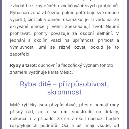
zvládat bez zbytečného zveličování svých problémů.
Ryba narozená v březnu, pokud potřebuje své emoce
vyjádřit, činí tak v daném okamžiku, je si vědoma, že
skrývané emoce jí velmi znesnadňují život. Neumí
prohrávat, prohry považuje za osobní selhání. V
jednání s okolím vsází na upřímnost, přímost a
výmluvnost, umí se rázně ozvat, pokud je to
zapotřebí.
Ryby a tarot:
duchovní a filozofický význam tohoto
znamení vystihuje karta Měsíc.
Ryba dítě – přizpůsobivost,
skromnost
Malé rybičky jsou přizpůsobivé, přesto nemají rády
přísný řád, za to se umí soustředit na detaily,
dokonce i v případě, že se v okolí nachází hodně
rozptylujících podnětů. Oči a uši mají všude, od