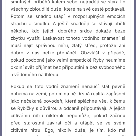
smutných příběhů kolem sebe, nejraději se starají o
všechny zbloudilé duše, které na své cestě potkávají.
Potom se snadno utápí v rozporuplných emocích
strachu a smutku. A ještě snadněji se stávají obětí
někoho, kdo jejich dobrého srdce dokáže beze
zbytku využít. Laskavost tohoto vodního znamení si
musí najít správnou míru, zlatý střed, protože ani
dobro v nás nelze přehánět. Obzvlášť v případě,
pokud podobně jako velmi empatické Ryby neumíme
okolní svět přijímat bez připoutání a bez svobodného
a vědomého nadhledu.
Pokud se toto vodní znamení nenaučí stát pevně
nohama na zemi, potom na ně drsná realita zapůsobí
jako nečekaná povodeň, která spláchne vše, k čemu
se Rybičky s důvěrou a oddaně připoutávají. A jejich
citlivému nitru nikterak nepomůže, pokud začnou
před starostmi zavírat oči a utápět se ve svém
citlivém nitru. Ego, nikoliv duše, je tím, kdo má