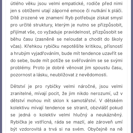
útlého věku jsou velmi empatické, rodiče před nimi
jen s obtížemi utají záporné emoce či nutkání k pláči.
Dítě zrozené ve znamení Ryb potřebuje získat smysl
pro určité struktury, kterým je nutno se přizpůsobit,
přijímat vše, co vyžaduje pravidelnost, přizpůsobit se
běhu času (zasněně se neloudat a chodit do školy
včas). Křehkou rybičku nepotěšíte kritikou, přísností
a hrubým vyjadřováním, bude mít tendence uzavřít se
do sebe, bude mít potíže se svěřováním se se svými
problémy. Proto je dobré věnovat jim spoustu času,
pozornost a lásku, neubližovat z nevědomosti.
Dětství je pro rybičky velmi náročné, jsou velmi
zranitelné, mívají pocit, že jim nikdo nerozumí, už v
dětství mohou mít sklon k samotářství. V dětském
kolektivu mívají tendence se stranit, obzvlášť pokud
se jedná o kolektiv velmi hlučný a neukázněný.
Rybička je vstřícná, ráda se mazlí, ale zároveň umí
být vzdorovitá a trvá si na svém. Obyčejně na ně