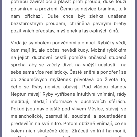
potřebu zavírat oči a plavat proti proudu, duše touží
po smíření a prozření. Čemu se nejvíce bráníme, to k
nám přichází. Duše chce být zlehka unášena
bezstarostným proudem, chráněna pevnými břehy
pozitivních představ, myšlenek a láskyplných činů.
Voda je symbolem podvědomí a emocí. Rybičky vědí,
kam mají jít, ale občas nevědí kudy. Možná rybičkám
na jejich duchovní cestě pomůže občasná studená
sprcha, aby se začaly dívat na vnější události i na
sebe sama více realisticky. Časté snění a ponoření se
do zádumčivých myšlenek přivolává do života to,
čeho se Ryby nejvíce obávají. Pod vládou planety
Neptun mívají Ryby vytříbené intuitivní vnímání, rády
meditují, hledají informace v duchovních sférách.
Pokud jsou navíc ještě pod vlivem Měsíce, stávají se
melancholické, zasmušilé, soucitné a soustředěné
především na své nitro. Potom obtížně vnímají, co se
kolem nich skutečně děje. Ztrácejí vnitřní harmonii,