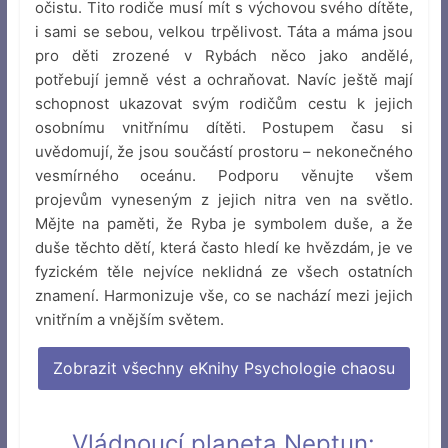
očistu. Tito rodiče musí mít s výchovou svého dítěte,
i sami se sebou, velkou trpělivost. Táta a máma jsou
pro děti zrozené v Rybách něco jako andělé,
potřebují jemně vést a ochraňovat. Navíc ještě mají
schopnost ukazovat svým rodičům cestu k jejich
osobnímu vnitřnímu dítěti. Postupem času si
uvědomují, že jsou součástí prostoru – nekonečného
vesmírného oceánu. Podporu věnujte všem
projevům vyneseným z jejich nitra ven na světlo.
Mějte na paměti, že Ryba je symbolem duše, a že
duše těchto dětí, která často hledí ke hvězdám, je ve
fyzickém těle nejvíce neklidná ze všech ostatních
znamení. Harmonizuje vše, co se nachází mezi jejich
vnitřním a vnějším světem.
Zobrazit všechny eKnihy Psychologie chaosu
Vládnoucí planeta Neptun: