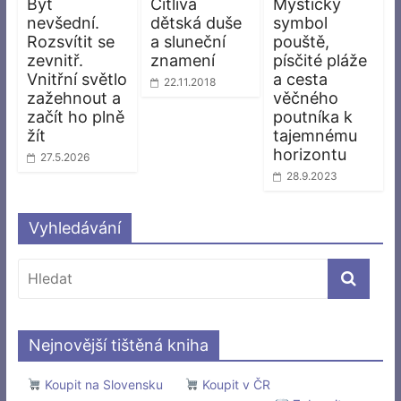
Být
Citlivá
Mystický
nevšední.
dětská duše
symbol
Rozsvítit se
a sluneční
pouště,
zevnitř.
znamení
písčité pláže
Vnitřní světlo
a cesta
22.11.2018
zažehnout a
věčného
začít ho plně
poutníka k
žít
tajemnému
horizontu
27.5.2026
28.9.2023
Vyhledávání
Nejnovější tištěná kniha
Koupit na Slovensku
Koupit v ČR