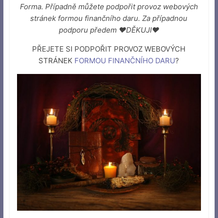
Forma. Případně můžete podpořit provoz webových
stránek formou finančního daru. Za případnou
podporu předem ♥DĚKUJI♥
PŘEJETE SI PODPOŘIT PROVOZ WEBOVÝCH
STRÁNEK
FORMOU FINANČNÍHO DARU
?