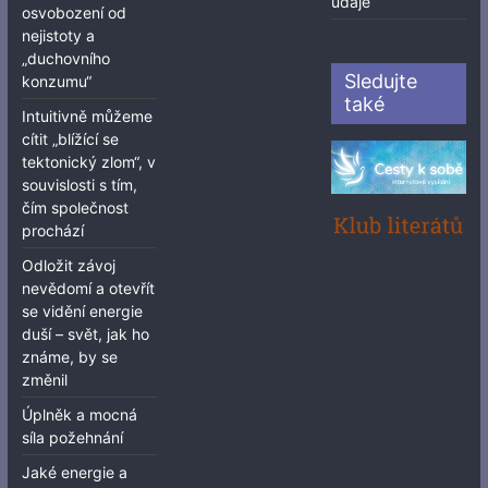
údaje
osvobození od
nejistoty a
„duchovního
Sledujte
konzumu“
také
Intuitivně můžeme
cítit „blížící se
tektonický zlom“, v
souvislosti s tím,
čím společnost
prochází
Odložit závoj
nevědomí a otevřít
se vidění energie
duší – svět, jak ho
známe, by se
změnil
Úplněk a mocná
síla požehnání
Jaké energie a