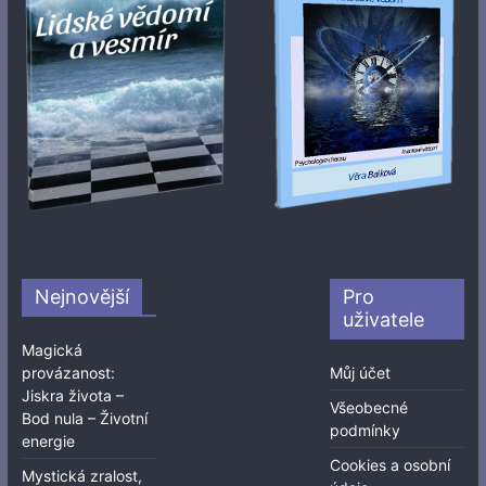
Nejnovější
Pro
uživatele
Magická
provázanost:
Můj účet
Jiskra života –
Všeobecné
Bod nula – Životní
podmínky
energie
Cookies a osobní
Mystická zralost,