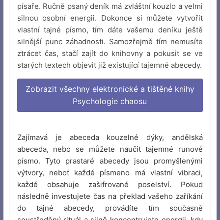
písaře. Ručně psaný deník má zvláštní kouzlo a velmi
silnou osobní energii. Dokonce si můžete vytvořit
vlastní tajné písmo, tím dáte vašemu deníku ještě
silnější punc záhadnosti. Samozřejmě tím nemusíte
ztrácet čas, stačí zajít do knihovny a pokusit se ve
starých textech objevit již existující tajemné abecedy.
Zobrazit všechny elektronické a tištěné knihy
Psychologie chaosu
Zajímavá je abeceda kouzelné dýky, andělská
abeceda, nebo se můžete naučit tajemné runové
písmo. Tyto prastaré abecedy jsou promyšlenými
výtvory, neboť každé písmeno má vlastní vibraci,
každé obsahuje zašifrované poselství. Pokud
následně investujete čas na překlad vašeho zaříkání
do tajné abecedy, provádíte tím současně
soustředěný rituál a silně koncentrujete energii, kdy