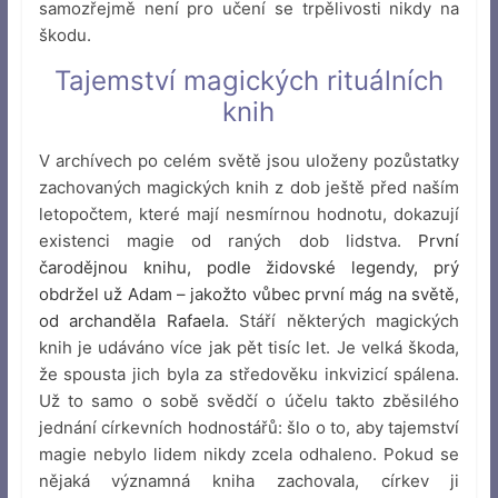
samozřejmě není pro učení se trpělivosti nikdy na
škodu.
Tajemství magických rituálních
knih
V archívech po celém světě jsou uloženy pozůstatky
zachovaných magických knih z dob ještě před naším
letopočtem, které mají nesmírnou hodnotu, dokazují
existenci magie od raných dob lidstva.
První
čarodějnou knihu, podle židovské legendy, prý
obdržel už Adam – jakožto vůbec první mág na světě,
od archanděla Rafaela.
Stáří některých magických
knih je udáváno více jak pět tisíc let. Je velká škoda,
že spousta jich byla za středověku inkvizicí spálena.
Už to samo o sobě svědčí o účelu takto zběsilého
jednání církevních hodnostářů: šlo o to, aby tajemství
magie nebylo lidem nikdy zcela odhaleno. Pokud se
nějaká významná kniha zachovala, církev ji