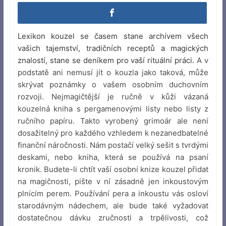
Lexikon kouzel se časem stane archívem všech
vašich tajemství, tradičních receptů a magických
znalostí, stane se deníkem pro vaší rituální práci.
A v
podstatě ani nemusí jít o kouzla jako taková, může
skrývat poznámky o vašem osobním duchovním
rozvoji. Nejmagičtější je ručně v kůži vázaná
kouzelná kniha s pergamenovými listy nebo listy z
ručního papíru. Takto vyrobený grimoár ale není
dosažitelný pro každého vzhledem k nezanedbatelné
finanční náročnosti. Nám postačí velký sešit s tvrdými
deskami, nebo kniha, která se používá na psaní
kronik. Budete-li chtít vaší osobní knize kouzel přidat
na magičnosti, pište v ní zásadně jen inkoustovým
plnícím perem. Používání pera a inkoustu vás osloví
starodávným nádechem, ale bude také vyžadovat
dostatečnou dávku zručnosti a trpělivosti, což