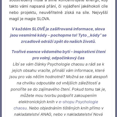
takto vámi napsaná přání, či vyjádření jakéhokoli cíle
nebo projektu, neuvěřitelně získá na síle. Nejvyšší
magií je magie SLOVA.
V každém SLOVĚ je zašifrovaná informace, slova
jsou vesmírné kódy – pochopme to! Tyto ,,kódy“ se
zrcadlově odráží zpět do našich životů.
Tvořivé esence vědomého bytí – inspirativní čtení
pro volný, odpočinkový čas
Líbí se vám články Psychologie chaosu a rádi se k
jejich obsahu vracíte, přináší vám informace, které
jsou pro vás něčím hodnotné? Možná se rádi alespoň
na chvilku odpoutáte od vnějších záležitostí a
ponoříte se do zajímavého čtení. Pokud tomu tak je,
můžete mou tvorbu podpořit zakoupením
elektronických knih v
e-shopu Psychologie
chaosu
.
Nebo objednáním tištěných knih přímo v
nakladatelství ANAG, nebo v nakladatelství Nová