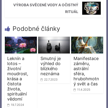
VÝROBA SVĚCENÉ VODY A OČISTNÝ
RITUÁL
Podobné články
Leknín a
Smutný je
Manifestace
lotos –
výhled do
záměru,
životní
blízkého
astrální
moudrost,
neznáma
sféra,
krása a
hrubohmotn
22.7.2023
čistota
ý svět a čas
života,
11.4.2025
spirituální
vědomí
19.7.2024