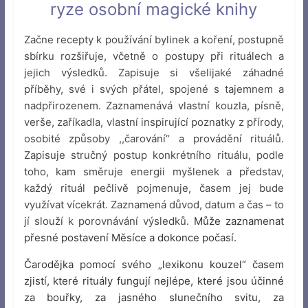
ryze osobní magické knihy
Začne recepty k používání bylinek a koření, postupně
sbírku rozšiřuje, včetně o postupy při rituálech a
jejich výsledků. Zapisuje si všelijaké záhadné
příběhy, své i svých přátel, spojené s tajemnem a
nadpřirozenem. Zaznamenává vlastní kouzla, písně,
verše, zaříkadla, vlastní inspirující poznatky z přírody,
osobité způsoby ,,čarování“ a provádění rituálů.
Zapisuje stručný postup konkrétního rituálu, podle
toho, kam směruje energii myšlenek a představ,
každý rituál pečlivě pojmenuje, časem jej bude
využívat vícekrát. Zaznamená důvod, datum a čas – to
jí slouží k porovnávání výsledků.
Může zaznamenat
přesné postavení Měsíce a dokonce počasí.
Čarodějka pomocí svého „lexikonu kouzel“ časem
zjistí, které rituály fungují nejlépe, které jsou účinné
za bouřky, za jasného slunečního svitu, za