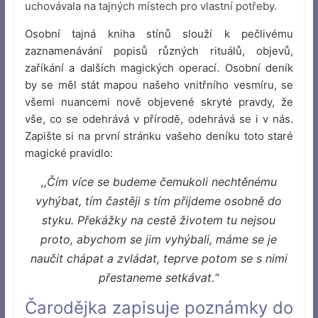
uchovávala na tajných místech pro vlastní potřeby.
Osobní tajná kniha stínů slouží k pečlivému
zaznamenávání popisů různých rituálů, objevů,
zaříkání a dalších magických operací. Osobní deník
by se měl stát mapou našeho vnitřního vesmíru, se
všemi nuancemi nově objevené skryté pravdy, že
vše, co se odehrává v přírodě, odehrává se i v nás.
Zapište si na první stránku vašeho deníku toto staré
magické pravidlo:
,,Čím více se budeme čemukoli nechtěnému
vyhýbat, tím častěji s tím přijdeme osobně do
styku. Překážky na cestě životem tu nejsou
proto, abychom se jim vyhýbali, máme se je
naučit chápat a zvládat, teprve potom se s nimi
přestaneme setkávat.“
Čarodějka zapisuje poznámky do