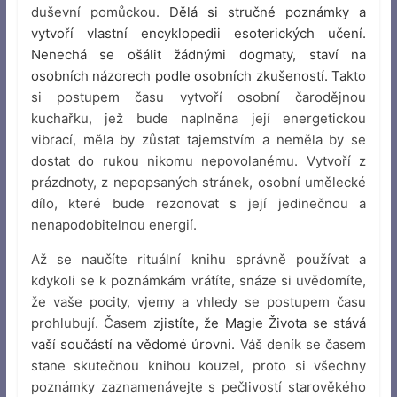
duševní pomůckou.
Dělá si stručné poznámky a
vytvoří vlastní encyklopedii esoterických učení.
Nenechá se ošálit žádnými dogmaty, staví na
osobních názorech podle osobních zkušeností. Ta
kto
si postupem času vytvoří osobní čarodějnou
kuchařku, jež bude naplněna její energetickou
vibrací, měla by zůstat tajemstvím a neměla by se
dostat do rukou nikomu nepovolanému. Vytvoří z
prázdnoty, z nepopsaných stránek, osobní umělecké
dílo, které bude rezonovat s její jedinečnou a
nenapodobitelnou energií.
Až se naučíte rituální knihu správně používat a
kdykoli se k poznámkám vrátíte, snáze si uvědomíte,
že vaše pocity, vjemy a vhledy se postupem času
prohlubují. Časem z
jistíte, že Magie Života se stává
vaší součástí na vědomé úrovni.
Váš deník se časem
stane skutečnou knihou kouzel, proto si všechny
poznámky zaznamenávejte s pečlivostí starověkého