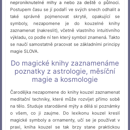
neproniknutelné mlhy a nebo za deště o půlnoci.
Postupem času se jí podaří ve svých snech odhalit a
také správně pojmenovat skryté, opakující se
symboly, nezapomene je do kouzelné knihy
zaznamenat (nakreslit), včetně vlastního intuitivního
výkladu, co podle ní ten který symbol znamená. Takto
se naučí samostatně pracovat se základními principy
magie SLOVA.
Do magické knihy zaznamenáme
poznatky z astrologie, měsíční
magie a kosmologie
Čarodějka nezapomene do knihy kouzel zaznamenat
meditační techniky, které může rozvíjet přímo sobě
na tělo. Studuje starodávné mýty a dělá si poznámky
o všem, co ji zaujme. Do lexikonu kouzel kreslí
magické symboly a ornamenty, učí se je používat v
praxi, kniha kouzel se tak brzy stane praktickou