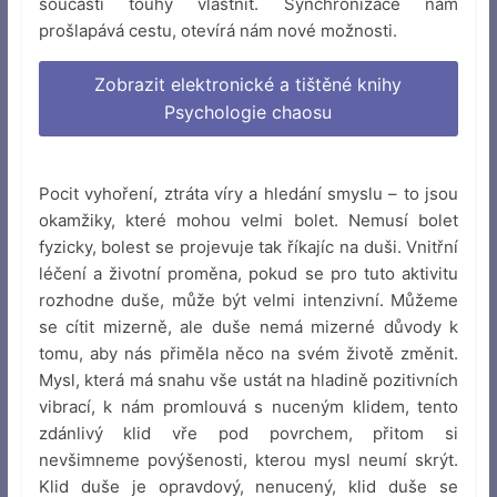
součástí touhy vlastnit. Synchronizace nám
prošlapává cestu, otevírá nám nové možnosti.
Zobrazit elektronické a tištěné knihy
Psychologie chaosu
Pocit vyhoření, ztráta víry a hledání smyslu – to jsou
okamžiky, které mohou velmi bolet. Nemusí bolet
fyzicky, bolest se projevuje tak říkajíc na duši. Vnitřní
léčení a životní proměna, pokud se pro tuto aktivitu
rozhodne duše, může být velmi intenzivní. Můžeme
se cítit mizerně, ale duše nemá mizerné důvody k
tomu, aby nás přiměla něco na svém životě změnit.
Mysl, která má snahu vše ustát na hladině pozitivních
vibrací, k nám promlouvá s nuceným klidem, tento
zdánlivý klid vře pod povrchem, přitom si
nevšimneme povýšenosti, kterou mysl neumí skrýt.
Klid duše je opravdový, nenucený, klid duše se