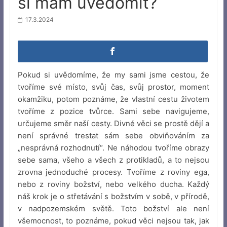
si mám uvědomit?
17.3.2024
Pokud si uvědomíme, že my sami jsme cestou, že
tvoříme své místo, svůj čas, svůj prostor, moment
okamžiku, potom poznáme, že vlastní cestu životem
tvoříme z pozice tvůrce. Sami sebe navigujeme,
určujeme směr naší cesty. Divné věci se prostě dějí a
není správné trestat sám sebe obviňováním za
„nesprávná rozhodnutí“. Ne náhodou tvoříme obrazy
sebe sama, všeho a všech z protikladů, a to nejsou
zrovna jednoduché procesy. Tvoříme z roviny ega,
nebo z roviny božství, nebo velkého ducha. Každý
náš krok je o střetávání s božstvím v sobě, v přírodě,
v nadpozemském světě. Toto božství ale není
všemocnost, to poznáme, pokud věci nejsou tak, jak