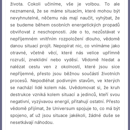
života. Cokoli učiníme, vše je volbou. To ale
neznamená, že se máme situacím, které mohou být
nevyhnutelné, něčemu nás mají naučit, vyhýbat, že
se budeme během osobních energetických propadů
obviňovat z neschopnosti. Jde o to, nezůstávat v
nepříjemném vnitřním rozpoložení dlouho, vědomě
danou situací projít. Nepopírat nic, co vnímáme jako
otravné, včetně věcí, které nás velice upřímně
rozruší, zneklidní nebo vyděsí. Vědomě hledat a
nalézat cestu ven z okolností, které jsou sice
nepříjemné, přesto jsou běžnou součástí životních
procesů. Nepodléhat podivným stavům, ve kterých
se nachází lidé kolem nás. Uvědomovat si, že kruh
destrukce vzniká kolem situací a jedinců, kteří svou
negativní, vyzývavou energií, přitahují ostatní. Přesto
vědomě přijímat, že Universum spojuje to, co má být
spojeno, ať už jsou situace jakékoli, žádné duše se
nesetkávají náhodou.