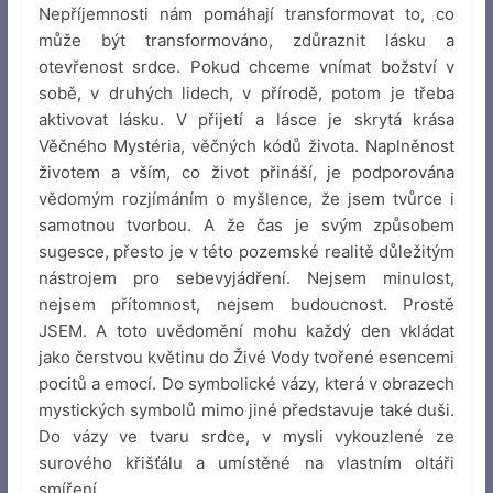
Nepříjemnosti nám pomáhají transformovat to, co
může být transformováno, zdůraznit lásku a
otevřenost srdce. Pokud chceme vnímat božství v
sobě, v druhých lidech, v přírodě, potom je třeba
aktivovat lásku. V přijetí a lásce je skrytá krása
Věčného Mystéria, věčných kódů života. Naplněnost
životem a vším, co život přináší, je podporována
vědomým rozjímáním o myšlence, že jsem tvůrce i
samotnou tvorbou. A že čas je svým způsobem
sugesce, přesto je v této pozemské realitě důležitým
nástrojem pro sebevyjádření. Nejsem minulost,
nejsem přítomnost, nejsem budoucnost. Prostě
JSEM. A toto uvědomění mohu každý den vkládat
jako čerstvou květinu do Živé Vody tvořené esencemi
pocitů a emocí. Do symbolické vázy, která v obrazech
mystických symbolů mimo jiné představuje také duši.
Do vázy ve tvaru srdce, v mysli vykouzlené ze
surového křišťálu a umístěné na vlastním oltáři
smíření.