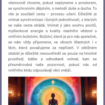
všemocně chceme, pokud neplyneme s prostorem,
se synchronním dějstvím, s melodií duše a ducha. To
vše je součástí cesty – procesu učení. Důležité je
vnímat synchronizaci různých jednotlivostí, z kterých
se naše cesta skládá. Vnímat ji jako souhru pocitů,
myšlenkové energie a kvality vlastního vědomí s
vnitřním božstvím. Božství, které je pro nás společné,
se nám vždy připomene, ve věcech šťastných i v
těch, které považujeme za nepřízeň. V obtížném
období je důležité nesoustředit se pouze na hmotné
prostředí, bděle a odhodlaně vnímat, kam se
přesměrovává naše pozornost, pokud nás od
vnitřního klidu odpoutávají věci vnější.