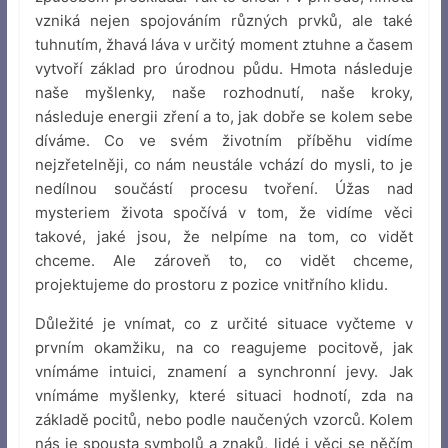
vzniká nejen spojováním různých prvků, ale také
tuhnutím, žhavá láva v určitý moment ztuhne a časem
vytvoří základ pro úrodnou půdu. Hmota následuje
naše myšlenky, naše rozhodnutí, naše kroky,
následuje energii zření a to, jak dobře se kolem sebe
díváme. Co ve svém životním příběhu vidíme
nejzřetelněji, co nám neustále vchází do mysli, to je
nedílnou součástí procesu tvoření. Úžas nad
mysteriem života spočívá v tom, že vidíme věci
takové, jaké jsou, že nelpíme na tom, co vidět
chceme. Ale zároveň to, co vidět chceme,
projektujeme do prostoru z pozice vnitřního klidu.
Důležité je vnímat, co z určité situace vyčteme v
prvním okamžiku, na co reagujeme pocitově, jak
vnímáme intuici, znamení a synchronní jevy. Jak
vnímáme myšlenky, které situaci hodnotí, zda na
základě pocitů, nebo podle naučených vzorců. Kolem
nás je spousta symbolů a znaků, lidé i věci se něčím