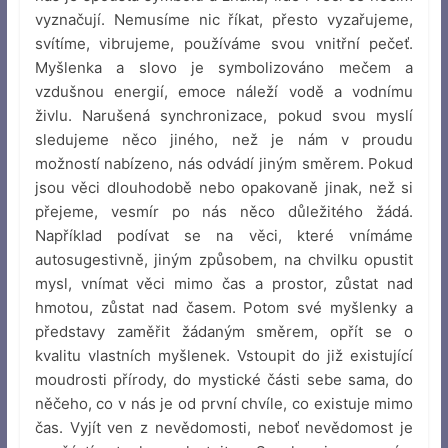
vyznačují. Nemusíme nic říkat, přesto vyzařujeme,
svítíme, vibrujeme, používáme svou vnitřní pečeť.
Myšlenka a slovo je symbolizováno mečem a
vzdušnou energií, emoce náleží vodě a vodnímu
živlu. Narušená synchronizace, pokud svou myslí
sledujeme něco jiného, než je nám v proudu
možností nabízeno, nás odvádí jiným směrem. Pokud
jsou věci dlouhodobě nebo opakovaně jinak, než si
přejeme, vesmír po nás něco důležitého žádá.
Například podívat se na věci, které vnímáme
autosugestivně, jiným způsobem, na chvilku opustit
mysl, vnímat věci mimo čas a prostor, zůstat nad
hmotou, zůstat nad časem. Potom své myšlenky a
představy zaměřit žádaným směrem, opřít se o
kvalitu vlastních myšlenek. Vstoupit do již existující
moudrosti přírody, do mystické části sebe sama, do
něčeho, co v nás je od první chvíle, co existuje mimo
čas. Vyjít ven z nevědomosti, neboť nevědomost je