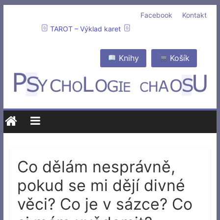
Facebook
Kontakt
TAROT – Výklad karet
Knihy
Košík
Co dělám nesprávně,
pokud se mi dějí divné
věci? Co je v sázce? Co