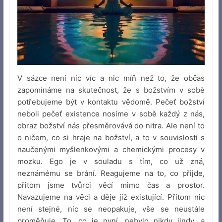
V sázce není nic víc a nic míň než to, že občas
zapomínáme na skutečnost, že s božstvím v sobě
potřebujeme být v kontaktu vědomě. Pečeť božství
neboli pečeť existence nosíme v sobě každý z nás,
obraz božství nás přesměrovává do nitra. Ale není to
o ničem, co si hraje na božství, a to v souvislosti s
naučenými myšlenkovými a chemickými procesy v
mozku. Ego je v souladu s tím, co už zná,
neznámému se brání. Reagujeme na to, co přijde,
přitom jsme tvůrci věcí mimo čas a prostor.
Navazujeme na věci a děje již existující. Přitom nic
není stejné, nic se neopakuje, vše se neustále
proměňuje. To, co je nyní, nebylo nikdy jindy, a