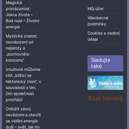
Magická
provázanost:
Můj účet
Jiskra života –
Všeobecné
Bod nula – Životní
podmínky
energie
Cookies a osobní
Mystická zralost,
údaje
osvobození od
nejistoty a
„duchovního
Sledujte
konzumu“
také
Intuitivně můžeme
cítit „blížící se
tektonický zlom“, v
souvislosti s tím,
čím společnost
prochází
Odložit závoj
nevědomí a otevřít
se vidění energie
duší – svět, jak ho