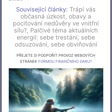
Související články:
Trápí vás
občasná úzkost, obavy a
pociťování nedůvěry ve vnitřní
sílu?
,
Palčivé téma aktuálních
energií: sebe trestání, sebe
odsuzování, sebe obviňování
PŘEJETE SI PODPOŘIT PROVOZ WEBOVÝCH
STRÁNEK
FORMOU FINANČNÍHO DARU
?