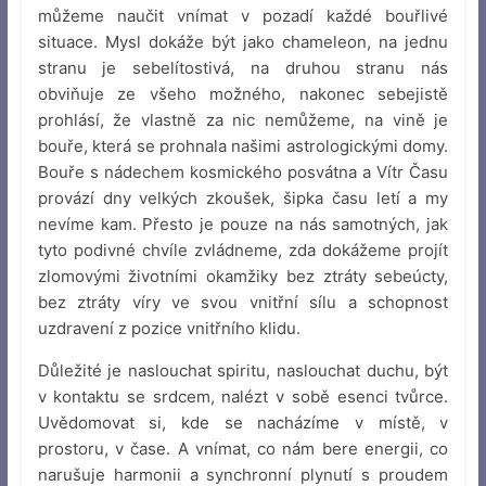
můžeme naučit vnímat v pozadí každé bouřlivé
situace. Mysl dokáže být jako chameleon, na jednu
stranu je sebelítostivá, na druhou stranu nás
obviňuje ze všeho možného, nakonec sebejistě
prohlásí, že vlastně za nic nemůžeme, na vině je
bouře, která se prohnala našimi astrologickými domy.
Bouře s nádechem kosmického posvátna a Vítr Času
provází dny velkých zkoušek, šipka času letí a my
nevíme kam. Přesto je pouze na nás samotných, jak
tyto podivné chvíle zvládneme, zda dokážeme projít
zlomovými životními okamžiky bez ztráty sebeúcty,
bez ztráty víry ve svou vnitřní sílu a schopnost
uzdravení z pozice vnitřního klidu.
Důležité je naslouchat spiritu, naslouchat duchu, být
v kontaktu se srdcem, nalézt v sobě esenci tvůrce.
Uvědomovat si, kde se nacházíme v místě, v
prostoru, v čase. A vnímat, co nám bere energii, co
narušuje harmonii a synchronní plynutí s proudem