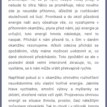
nebude to zítra. Něco se proměňuje, něco nového
zde je neustále přítomno, důležité je rozlišování
skutečnosti od iluzí. Pronikavá a do okolí působivá
energie naší aury obsahuje vše, co vyzařujeme v
přítomném okamžiku, plyne před námi, její energie je
určující, tuto energii hmota následuje, není to
naopak. Přichází k nám přesně to, s čím v daném
okamžiku rezonujeme. Ačkoli odezva přichází se
zpožděním, vždy máme možnost uvědomit si, co
dané okolnosti předcházelo. Toto zpoždění se ale v
poslední době velmi intenzivně zkracuje, to, co
vysíláme, se k nám může vrátit překvapivě rychle.
Například pokud si v okamžiku ohnivého rozhořčení
neuvědomíme sílu vlastní tvořivé energie. Jakmile
hlava vychladne, emoční výlevy a myšlenky se
zklidní, stvořené nelze vzít zpět. Projevenou ohnivou
energií se situace (hmota, prostor, čas) náležitým
způsobem přeskládá. Tak to chodí i v přírodě, hmota