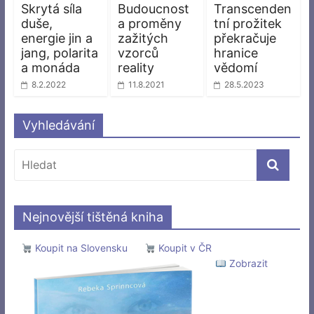
Skrytá síla
Budoucnost
Transcenden
duše,
a proměny
tní prožitek
energie jin a
zažitých
překračuje
jang, polarita
vzorců
hranice
a monáda
reality
vědomí
8.2.2022
11.8.2021
28.5.2023
Vyhledávání
Nejnovější tištěná kniha
Koupit na Slovensku
Koupit v ČR
Zobrazit