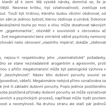
 klanět až k zemi. Má vysoké nároky, domnívá se, že je
žitější. Nesnese kritiku, trpí vztahovačností, zveličuje své
ut. Touží být hrdinou, kterého budou všichni obdivovat, od
 on sám je jedinou bytostí, kterou obdivuje a uznává. Dokonce
 Neukojitelná touha po moci a vlivu může dosahovat takových
 „gigantomachie“, obzvlášť v souvislosti s obrovskou až
m. Své megalomanství bere smrtelně vážně psychicky nemocný
achování nebo obnovení „vlastního impéria“, dokáže „obětovat
 nejsou-li respektovány jeho „maximalistické“ požadavky,
adno se stane nezvladatelně arogantním a agresivním, proti
ednou z příčin megalomanství může být patologická výchova v
é „bezchybnosti“. Název této duševní poruchy souvisí se
“ (posedlost, vášeň). Megalománie nebývá přímo označována za
 jiné či základní duševní poruchy. Popis jedince postiženého
Osoba postižená příznaky duševní poruchy se může vyznačovat
ševních a psychických procesů, například může trpět pocitem
osti a neomylnosti. Na druhou stranu ale stačí pár jedinců