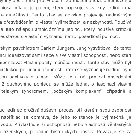
 Chybný pocit nebo přesvědčení, že můžeme létat a nemůžeme
ická inflace je pojem, který popisuje stav, kdy jedinec má
a důležitosti. Tento stav se obvykle projevuje nadměrným
 přesvědčením o vlastní výjimečnosti a nezbytnosti. Používá
e tuto nálepku ambicióznímu jedinci, který používá kritické
představou o vlastním významu, netrpí posedlostí po moci.
arským psychiatrem Carlem Jungem. Jung vysvětloval, že tento
enci idealizovat sami sebe a své vlastní schopnosti, nebo kteří
mpenzovat vlastní pocity méněcennosti. Tento stav může být
narcistickou poruchou osobnosti, která se vyznačuje nadměrným
bou pochvaly a uznání. Může se u něj projevit obsedantní
y. Z duchovního pohledu se může jednat o fascinaci vlastní
sitelským syndromem, „božským komplexem“, případně s
ud jedinec prožívá duševní proces, při kterém svou osobnost
, například se domnívá, že jeho existence je výjimečná, je
odu. Přivlastňuje si schopnosti nebo vlastnosti věhlasných
náboženských, případně historických postav. Považuje se za