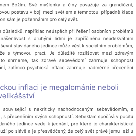
ynem Božím. Své myšlenky a činy považuje za grandiózní,
čovou postavu v boji mezi světlem a temnotou, případně klade
 on sám je požehnáním pro celý svět.
h důsledků, například neúspěch při řešení osobních problémů
snášenlivost s druhými lidmi je zapříčiněna neadekvátním
Duševní stav daného jedince může vést k sociálním problémům,
tíže s týmovou prací. Je důležité rozlišovat mezi zdravým
 to shrneme, tak zdravé sebevědomí zahrnuje schopnost
vání, zatímco psychická inflace zahrnuje nadměrné přecenění
ckou inflaci je megalománie neboli
velikášství
 související s nekriticky nadhodnoceným sebevědomím, s
ti, s přeceněním svých schopností. Sebeklam spočívá v pocitu
aného jedince vede k jednání, pro které je charakteristická
ží po slávě a je přesvědčený, že celý svět právě jemu leží u