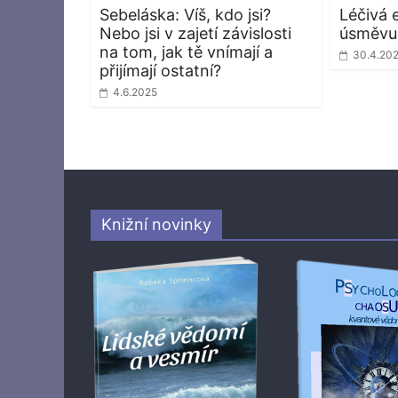
Sebeláska: Víš, kdo jsi?
Léčivá 
Nebo jsi v zajetí závislosti
úsměvu
na tom, jak tě vnímají a
30.4.20
přijímají ostatní?
4.6.2025
Knižní novinky