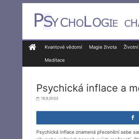
Kvantové vědomí
Magie života
Životní
Meditace
Psychická inflace a m
18.9.2023
Psychická inflace znamená přecenění sebe s