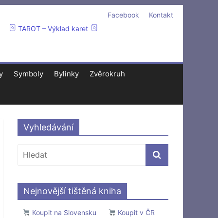
Facebook
Kontakt
TAROT – Výklad karet
y
Symboly
Bylinky
Zvěrokruh
Vyhledávání
Nejnovější tištěná kniha
Koupit na Slovensku
Koupit v ČR