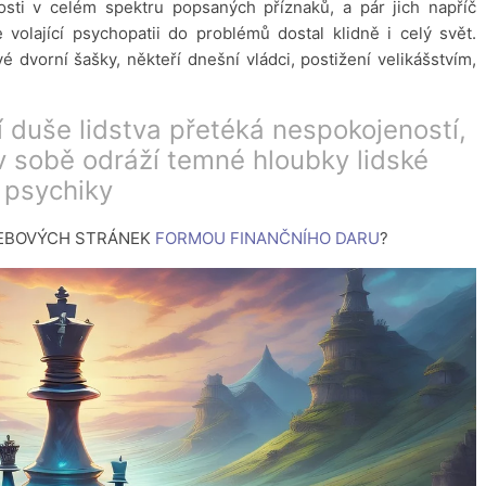
osti v celém spektru popsaných příznaků, a pár jich napříč
 volající psychopatii do problémů dostal klidně i celý svět.
 dvorní šašky, někteří dnešní vládci, postižení velikášstvím,
í duše lidstva přetéká nespokojeností
,
 v sobě odráží temné hloubky lidské
psychiky
WEBOVÝCH STRÁNEK
FORMOU FINANČNÍHO DARU
?