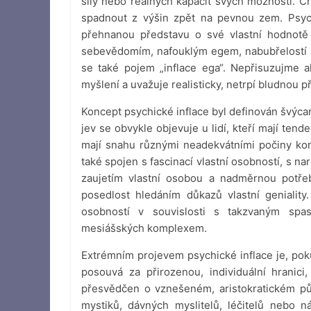
síly nebo reálných kapacit svých možností.
spadnout z výšin zpět na pevnou zem. Psych
přehnanou představu o své vlastní hodnotě 
sebevědomím, nafouklým egem, nabubřelostí a
se také pojem „inflace ega“. Nepřisuzujme al
myšlení a uvažuje realisticky, netrpí bludnou 
Koncept psychické inflace byl definován švýc
jev se obvykle objevuje u lidí, kteří mají tend
mají snahu různými neadekvátními počiny ko
také spojen s fascinací vlastní osobností, s 
zaujetím vlastní osobou a nadměrnou potře
posedlost hledáním důkazů vlastní genialit
osobností v souvislosti s takzvaným spa
mesiášských komplexem.
Extrémním projevem psychické inflace je, pok
posouvá za přirozenou, individuální hranici
přesvědčen o vznešeném, aristokratickém pův
mystiků, dávných myslitelů, léčitelů nebo 