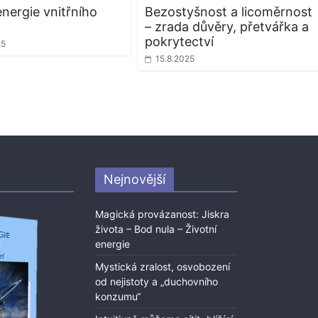
energie vnitřního
Bezostyšnost a licoměrnost
– zrada důvěry, přetvářka a
pokrytectví
25
15.8.2025
Nejnovější
Magická provázanost: Jiskra
života – Bod nula – Životní
energie
Mystická zralost, osvobození
od nejistoty a „duchovního
konzumu“