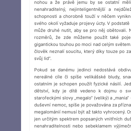
nohou a že právě jemu by se ostatní měli
nenahraditelný, nejinteligentnější a nejdůle
schopnosti a chorobně touží v něčem vynikno
svého okolí vyžaduje projevy úcty. V podstatě
může druhé nutit, aby se pro něj obětovali.
rozměrů, že zde můžeme použít také pojem
gigantickou touhou po moci nad celým světe
člověk neznalí soucitu, který díky touze po z
svůj lid“.
Pokud se danému jedinci nedostává obdivu,
nereálné cíle či spíše velikášské bludy, sn
ostatním je schopen použít fyzické násilí. J
dětství, kdy je dítě vedeno k dojmu o sv
starořeckými slovy „megalo“ (veliký) a „mania
duševní nemoc, spíše je považována za příznak
megalománií nemusí být až takto vyhrocený. 
jen určitým spektrem popsaných vnitřních du
nenahraditelnosti nebo sebeklamem výjimečn