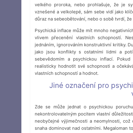
velkého proroka, nebo prohlašuje, že je s
vznešené a velkolepé, sám sebe vidí jako klí
důraz na sebeobětování, nebo o sobě tvrdí, že
Psychická inflace může mít mnoho negativníc
vlivem přecenění vlastních schopností. Ne
jednáním, ignorováním konstruktivní kritiky. 
jako jsou konflikty s ostatními lidmi a po
sebevědomím a psychickou inflací. Pokud
realisticky hodnotit své schopnosti a očeká
vlastních schopností a hodnot.
Jiné označení pro psychi
Zde se může jednat o psychickou poruchu
nekontrolovatelným pocitem vlastní důležitos
neobyčejné výjimečnosti a neomylnosti, což d
snaha dominovat nad ostatními. Megaloman tou