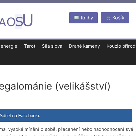
Knihy
Košík
 energie
Tarot
Síla slova
Drahé kameny
Kouzlo přírod
egalománie (velikášství)
Sdílet na Facebooku
ama, vysoké mínění o sobě, přecenění nebo nadhodnocení své