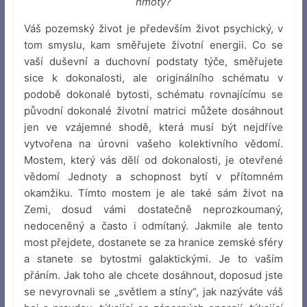
hmoty?
Váš pozemský život je především život psychický, v
tom smyslu, kam směřujete životní energii. Co se
vaší duševní a duchovní podstaty týče, směřujete
sice k dokonalosti, ale originálního schématu v
podobě dokonalé bytosti, schématu rovnajícímu se
původní dokonalé životní matrici můžete dosáhnout
jen ve vzájemné shodě, která musí být nejdříve
vytvořena na úrovni vašeho kolektivního vědomí.
Mostem, který vás dělí od dokonalosti, je otevřené
vědomí Jednoty a schopnost bytí v přítomném
okamžiku. Tímto mostem je ale také sám život na
Zemi, dosud vámi dostatečně neprozkoumaný,
nedoceněný a často i odmítaný. Jakmile ale tento
most přejdete, dostanete se za hranice zemské sféry
a stanete se bytostmi galaktickými. Je to vaším
přáním. Jak toho ale chcete dosáhnout, doposud jste
se nevyrovnali se „světlem a stíny“, jak nazýváte váš