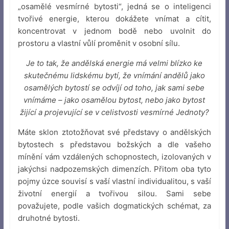
„osamělé vesmírné bytosti“, jedná se o inteligenci
tvořivé energie, kterou dokážete vnímat a cítit,
koncentrovat v jednom bodě nebo uvolnit do
prostoru a vlastní vůlí proměnit v osobní sílu.
Je to tak, že andělská energie má velmi blízko ke
skutečnému lidskému bytí, že vnímání andělů jako
osamělých bytostí se odvíjí od toho, jak sami sebe
vnímáme – jako osamělou bytost, nebo jako bytost
žijící a projevující se v celistvosti vesmírné Jednoty?
Máte sklon ztotožňovat své představy o andělských
bytostech s představou božských a dle vašeho
mínění vám vzdálených schopnostech, izolovaných v
jakýchsi nadpozemských dimenzích. Přitom oba tyto
pojmy úzce souvisí s vaší vlastní individualitou, s vaší
životní energií a tvořivou silou. Sami sebe
považujete, podle vašich dogmatických schémat, za
druhotné bytosti.