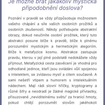
Je možné brát jakákoliv mystická
připodobnění doslova?
Poznání v pravdě se vždy přizpůsobuje možnostem
vašeho chápání a síle vašich osobních prožitků a
osobních zkušeností. Někdy potřebujete abstraktní
obrazy, dokud neučiníte osobní prožitek, který tuto
abstrakci posune blíže k pravdě, blíže k plnému
porozumění mystickým a hermetickým alegoriím.
Blíže k metafyzice kosmu. Abstrakce zastupuje
pravdu, kterou v její plné podstatě nedokážete vždy
přijmout. Metafyzická cesta zasvěcení je vhodná pro
odhodlané jedince, kteří jsou ovládáni vůlí spojenou
s intelektem, se zvídavou myslí a citem současně. A
sami nešetří vtipem a humorem s intelektuálním
nádechem. Mají rádi slovní hříčky, kryptogramy a
různé šifry a neodradí je žádné magické přívlastky,
přisuzované „neviditelnému světu“ za hranicí hmoty,
pokud chtějí porozumět slovům jakéhokoli