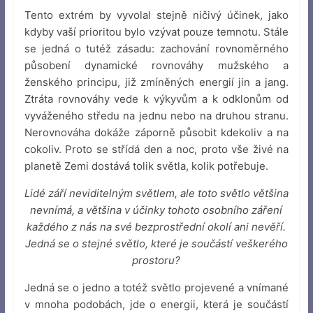
Tento extrém by vyvolal stejně ničivý účinek, jako
kdyby vaší prioritou bylo vzývat pouze temnotu. Stále
se jedná o tutéž zásadu: zachování rovnoměrného
působení dynamické rovnováhy mužského a
ženského principu, již zmíněných energií jin a jang.
Ztráta rovnováhy vede k výkyvům a k odklonům od
vyváženého středu na jednu nebo na druhou stranu.
Nerovnováha dokáže záporně působit kdekoliv a na
cokoliv. Proto se střídá den a noc, proto vše živé na
planetě Zemi dostává tolik světla, kolik potřebuje.
Lidé září neviditelným světlem, ale toto světlo většina
nevnímá, a většina v účinky tohoto osobního záření
každého z nás na své bezprostřední okolí ani nevěří.
Jedná se o stejné světlo, které je součástí veškerého
prostoru?
Jedná se o jedno a totéž světlo projevené a vnímané
v mnoha podobách, jde o energii, která je součástí