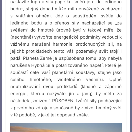
nastavíte lupu a sílu paprsku směřujete do jediného
bodu-, stejný dopad může mít neuvážené zacházení
s vnitřním ohněm. Jde o soustředění světla do
jediného bodu a o přenos síly nacházející se „za
světlem“ do hmotné úrovně bytí v takové míře, že
(nechtěně) vytvoříte energetické podmínky vedoucí k
vážnému narušení harmonie protichůdných sil, na
jejichž protikladech tento váš pozemský svět stojí i
padá. Planeta Země je uzpůsobena tomu, aby nebyla
narušena Hybná Síla polarizovaného napětí, které je
součástí celé vaší planetární soustavy, stejně jako
celého hmotného, viditelného vesmíru. Úplné
neutralizování dvou protikladů (kladné a záporné
energie, kterou nazýváte jin a jang) by mělo za
následek „zmizení“ PŮSOBENÍ tvůrčí síly pocházející
z prvotního zdroje a současně by zmizel hmotný svět
v té podobě, v jaké jej doposud znáte.