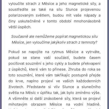
vyloučíte strach z Měsíce a jeho magnetické síly, a
soustředíte se také na sílu Slunce projevenou
polarizovaným světlem, budou mít vaše nápady a
činy uskutečněné v tomto období mnohonásobně
větší úspěch.
Současně ale nemůžeme popírat magnetickou sílu
Měsíce, jen vyloučíme jakýkoliv strach z temnoty?
Pokud se napojíte na rytmus Měsíce a vytrváte,
pokud se stane vaší součástí, budete časem
pociťovat souznění s jeho cykly a budete překvapeni
z úspěchů, které vám to přinese. Zhruba do roka se
toto souznění, které vám takříkajíc postupně přejde
do krve, naplno projeví ve vašich každodenních
životech. Představte si vliv Slunce a slunečního
světla na Měsíc v úplňku tak, jak bylo zmíněno výše.
A všimněte si další znásobené síly, která se projeví
mihotavým obrazem Měsíce na vodní hladině.