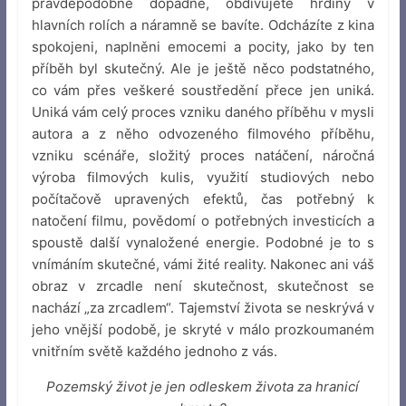
pravděpodobně dopadne, obdivujete hrdiny v
hlavních rolích a náramně se bavíte. Odcházíte z kina
spokojeni, naplněni emocemi a pocity, jako by ten
příběh byl skutečný. Ale je ještě něco podstatného,
co vám přes veškeré soustředění přece jen uniká.
Uniká vám celý proces vzniku daného příběhu v mysli
autora a z něho odvozeného filmového příběhu,
vzniku scénáře, složitý proces natáčení, náročná
výroba filmových kulis, využití studiových nebo
počítačově upravených efektů, čas potřebný k
natočení filmu, povědomí o potřebných investicích a
spoustě další vynaložené energie. Podobné je to s
vnímáním skutečné, vámi žité reality. Nakonec ani váš
obraz v zrcadle není skutečnost, skutečnost se
nachází „za zrcadlem“. Tajemství života se neskrývá v
jeho vnější podobě, je skryté v málo prozkoumaném
vnitřním světě každého jednoho z vás.
Pozemský život je jen odleskem života za hranicí