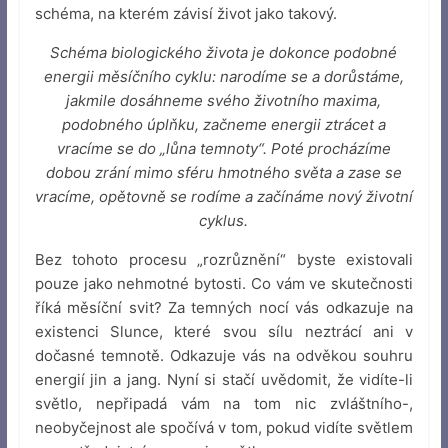
schéma, na kterém závisí život jako takový.
Schéma biologického života je dokonce podobné
energii měsíčního cyklu: narodíme se a dorůstáme,
jakmile dosáhneme svého životního maxima,
podobného úplňku, začneme energii ztrácet a
vracíme se do „lůna temnoty“. Poté procházíme
dobou zrání mimo sféru hmotného světa a zase se
vracíme, opětovně se rodíme a začínáme nový životní
cyklus.
Bez tohoto procesu „rozrůznění“ byste existovali
pouze jako nehmotné bytosti. Co vám ve skutečnosti
říká měsíční svit? Za temných nocí vás odkazuje na
existenci Slunce, které svou sílu neztrácí ani v
dočasné temnotě. Odkazuje vás na odvěkou souhru
energií jin a jang. Nyní si stačí uvědomit, že vidíte-li
světlo, nepřipadá vám na tom nic zvláštního-,
neobyčejnost ale spočívá v tom, pokud vidíte světlem