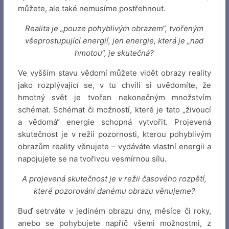
můžete, ale také nemusíme postřehnout.
Realita je „pouze pohyblivým obrazem“, tvořeným
všeprostupující energií, jen energie, která je „nad
hmotou“, je skutečná?
Ve vyšším stavu vědomí můžete vidět obrazy reality
jako rozplývající se, v tu chvíli si uvědomíte, že
hmotný svět je tvořen nekonečným množstvím
schémat. Schémat či možností, které je tato „živoucí
a vědomá“ energie schopná vytvořit. Projevená
skutečnost je v režii pozornosti, kterou pohyblivým
obrazům reality věnujete – vydáváte vlastní energii a
napojujete se na tvořivou vesmírnou sílu.
A projevená skutečnost je v režii časového rozpětí,
které pozorování danému obrazu věnujeme?
Buď setrváte v jediném obrazu dny, měsíce či roky,
anebo se pohybujete napříč všemi možnostmi, z