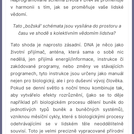
v harmonii s tím, jak se proměňuje vaše lidské
vědomí.
Tato „božská“ schémata jsou vysílána do prostoru a
času ve shodě s kolektivním vědomím lidstva?
Tato shoda je naprosto zásadní. DNA je něco jako
životní přijímač, anténa, která sama o sobě nic
nedělá, jen přijímá energii/informace, instrukce či
zakódované programy, nebo změny ve stávajících
programech, tyto instrukce jsou určeny jako manuál
nejen pro biologický, ale i pro duševní vývoj člověka.
Pokud se denní světlo s noční tmou kombinuje tak,
aby vytvářelo efekty rozrůznění, (jako se to děje
například při biologickém procesu dělení buněk do
jednotlivých typů buněk a buněčných systémů),
vzniknou měsíční cykly, které s biologickými procesy
odehrávajícími se v lidském těle neoddělitelně
souvisí. Toto je velmi precizně vypracované přírodní