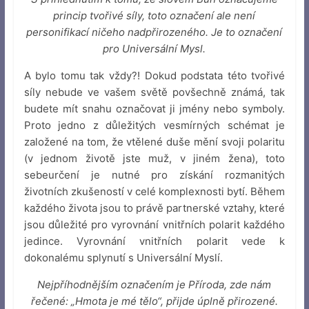
princip tvořivé síly, toto označení ale není
personifikací ničeho nadpřirozeného. Je to označení
pro Universální Mysl.
A bylo tomu tak vždy?! Dokud podstata této tvořivé
síly nebude ve vašem světě povšechně známá, tak
budete mít snahu označovat ji jmény nebo symboly.
Proto jedno z důležitých vesmírných schémat je
založené na tom, že vtělené duše mění svoji polaritu
(v jednom životě jste muž, v jiném žena), toto
sebeurčení je nutné pro získání rozmanitých
životních zkušeností v celé komplexnosti bytí. Během
každého života jsou to právě partnerské vztahy, které
jsou důležité pro vyrovnání vnitřních polarit každého
jedince. Vyrovnání vnitřních polarit vede k
dokonalému splynutí s Universální Myslí.
Nejpříhodnějším označením je Příroda, zde nám
řečené: „Hmota je mé tělo“, přijde úplně přirozené.