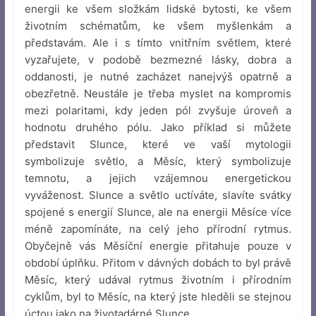
energii ke všem složkám lidské bytosti, ke všem
životním schématům, ke všem myšlenkám a
představám. Ale i s tímto vnitřním světlem, které
vyzařujete, v podobě bezmezné lásky, dobra a
oddanosti, je nutné zacházet nanejvýš opatrně a
obezřetně. Neustále je třeba myslet na kompromis
mezi polaritami, kdy jeden pól zvyšuje úroveň a
hodnotu druhého pólu. Jako příklad si můžete
představit Slunce, které ve vaší mytologii
symbolizuje světlo, a Měsíc, který symbolizuje
temnotu, a jejich vzájemnou energetickou
vyváženost. Slunce a světlo uctíváte, slavíte svátky
spojené s energií Slunce, ale na energii Měsíce více
méně zapomínáte, na celý jeho přírodní rytmus.
Obyčejně vás Měsíční energie přitahuje pouze v
období úplňku. Přitom v dávných dobách to byl právě
Měsíc, který udával rytmus životním i přírodním
cyklům, byl to Měsíc, na který jste hleděli se stejnou
úctou jako na životadárné Slunce.