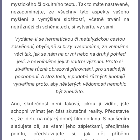
mystického či okultního textu. Tak to máte nastavené,
nezapomínejte, že všechny tyto aspekty vašeho
myšlení a vymýšlení složitostí, včetně trvání na
nejrůznějších schématech, si vytváříte vy sami.
Vydáme-li se hermetickou či metafyzickou cestou
zasvěcení, obyčejně si brzy uvědomíme, že vnímáme
věci tak, jak se nám na první nebo na druhý pohled
jeví, a nevnímáme jejich vnitřní význam. Proto si
utváříme různá obrazová přirovnání, pro snadnější
pochopení. A složitosti, v podobě různých jinotajů
vytváříme proto, aby některých vědomostí nemohlo
být zneužito.
Ano, skutečnost není taková, jakou ji vidíte, jste
schopni vnímat jen část skutečné reality. Představte
si, že jdete na nějaký dobrý film do kina. S nadšením
sledujete děj se všemi jeho zápletkami, předjímáte
pointu, představujete si, jak děj příběhu