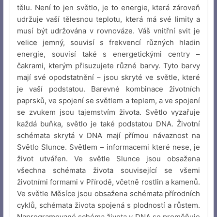
tělu. Není to jen světlo, je to energie, která zároveň
udržuje vaší tělesnou teplotu, která má své limity a
musí být udržována v rovnováze. Váš vnitřní svit je
velice jemný, souvisí s frekvencí různých hladin
energie, souvisí také s energetickými centry –
čakrami, kterým přisuzujete různé barvy. Tyto barvy
mají své opodstatnění – jsou skryté ve světle, které
je vaší podstatou. Barevné kombinace životních
paprsků, ve spojení se světlem a teplem, a ve spojení
se zvukem jsou tajemstvím života. Světlo vyzařuje
každá buňka, světlo je také podstatou DNA. Životní
schémata skrytá v DNA mají přímou návaznost na
Světlo Slunce. Světlem – informacemi které nese, je
život utvářen. Ve světle Slunce jsou obsažena
všechna schémata života související se všemi
životními formami v Přírodě, včetně rostlin a kamenů.
Ve světle Měsíce jsou obsažena schémata přírodních
cyklů, schémata života spojená s plodností a růstem.
Naprogramované schéma života v DNA se proměňuje