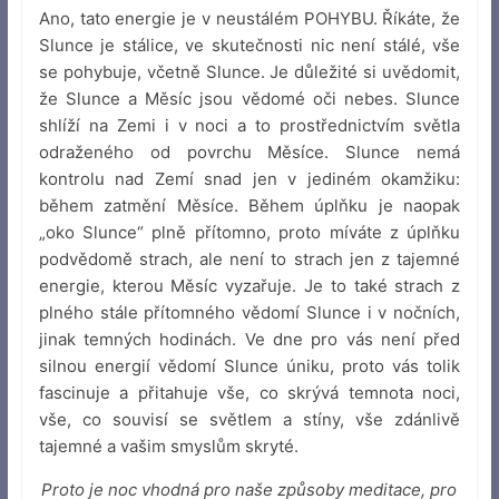
Ano, tato energie je v neustálém POHYBU. Říkáte, že
Slunce je stálice, ve skutečnosti nic není stálé, vše
se pohybuje, včetně Slunce. Je důležité si uvědomit,
že Slunce a Měsíc jsou vědomé oči nebes. Slunce
shlíží na Zemi i v noci a to prostřednictvím světla
odraženého od povrchu Měsíce. Slunce nemá
kontrolu nad Zemí snad jen v jediném okamžiku:
během zatmění Měsíce. Během úplňku je naopak
„oko Slunce“ plně přítomno, proto míváte z úplňku
podvědomě strach, ale není to strach jen z tajemné
energie, kterou Měsíc vyzařuje. Je to také strach z
plného stále přítomného vědomí Slunce i v nočních,
jinak temných hodinách. Ve dne pro vás není před
silnou energií vědomí Slunce úniku, proto vás tolik
fascinuje a přitahuje vše, co skrývá temnota noci,
vše, co souvisí se světlem a stíny, vše zdánlivě
tajemné a vašim smyslům skryté.
Proto je noc vhodná pro naše způsoby meditace, pro