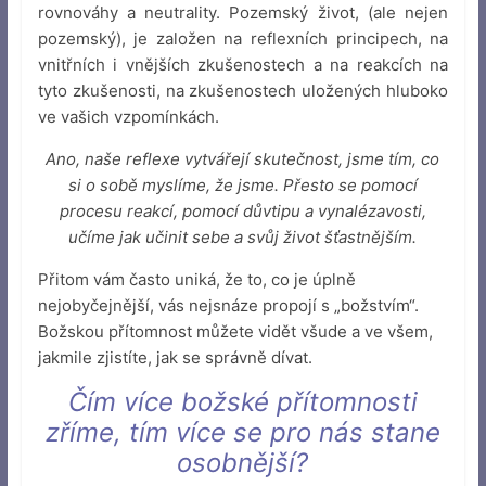
rovnováhy a neutrality. Pozemský život, (ale nejen
pozemský), je založen na reflexních principech, na
vnitřních i vnějších zkušenostech a na reakcích na
tyto zkušenosti, na zkušenostech uložených hluboko
ve vašich vzpomínkách.
Ano, naše reflexe vytvářejí skutečnost, jsme tím, co
si o sobě myslíme, že jsme. Přesto se pomocí
procesu reakcí, pomocí důvtipu a vynalézavosti,
učíme jak učinit sebe a svůj život šťastnějším.
Přitom vám často uniká, že to, co je úplně
nejobyčejnější, vás nejsnáze propojí s „božstvím“.
Božskou přítomnost můžete vidět všude a ve všem,
jakmile zjistíte, jak se správně dívat.
Čím více božské přítomnosti
zříme, tím více se pro nás stane
osobnější?