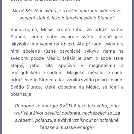
Mírné Měsíční světlo je s naším vnitřním světlem ve
spojení stejně, jako intenzivní světlo Slunce?
Samozřejmě, Měsíc kromě toho, že odráží světlo
Slunce, sám o sobě vyzařuje světlo, stejně jako
jakýkoliv jiný vesmírný objekt. Ale přírodní cykly a s
nimi spojené různé psychické výkyvy, nemá na
svědomí pouze Měsíc. Měsíc je sám o sobě stále
stejný, jeho síla spočívá v magnetismu a
energetickém zrcadlení. Magické měsíční zrcadlo
odráží světlo Slunce a tak vzniká světlo polarizované.
Světlo Slunce, které dopadne na Měsíc, se lomí a
polarizuje.
Podobně se energie SVĚTLA jako takového, jeho
tvořivá a život dávající podstata, nacházející se „za
světlem“, polarizuje a dává vzniknout principiálně
ženské a mužské energii?