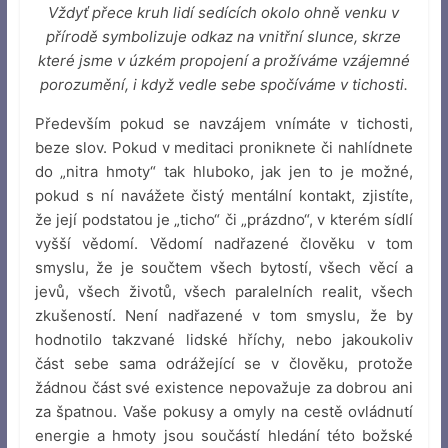
Vždyť přece kruh lidí sedících okolo ohně venku v
přírodě symbolizuje odkaz na vnitřní slunce, skrze
které jsme v úzkém propojení a prožíváme vzájemné
porozumění, i když vedle sebe spočíváme v tichosti.
Především pokud se navzájem vnímáte v tichosti,
beze slov. Pokud v meditaci proniknete či nahlídnete
do „nitra hmoty“ tak hluboko, jak jen to je možné,
pokud s ní navážete čistý mentální kontakt, zjistíte,
že její podstatou je „ticho“ či „prázdno“, v kterém sídlí
vyšší vědomí. Vědomí nadřazené člověku v tom
smyslu, že je součtem všech bytostí, všech věcí a
jevů, všech životů, všech paralelních realit, všech
zkušeností. Není nadřazené v tom smyslu, že by
hodnotilo takzvané lidské hříchy, nebo jakoukoliv
část sebe sama odrážející se v člověku, protože
žádnou část své existence nepovažuje za dobrou ani
za špatnou. Vaše pokusy a omyly na cestě ovládnutí
energie a hmoty jsou součástí hledání této božské