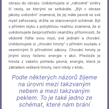
obrazu do obrazu. Uvědomujete si „náhodné“ směry
či cesty, se kterými se setkáváte. „Být v obraze
jakoby uvězněni“ znamená, že jej máte pevně ve své
mysli zafixovaný, držíte se stanovených schémat. Být
v přímém styku s pohyblivou realitou znamená, že si
uvědomujete bezprostřední okamžiky přítomnosti, že
vědomě řídíte svou mysl, své jednání a chování.
Uvědomujete si „chování hmoty“ v přímém souladu s
vesmírnými či přírodními zákony. Chování hmoty je
jinými slovy řečeno: energie v akci. Přestože je
hmota z vašeho pohledu pevná, energie, která je
základem veškeré hmoty, není nikdy v klidu.
Podle některých názorů žijeme
na úrovni mezi takzvaným
nebem a mezi takzvaným
peklem. To je také jedno ze
schémat, které nám brání