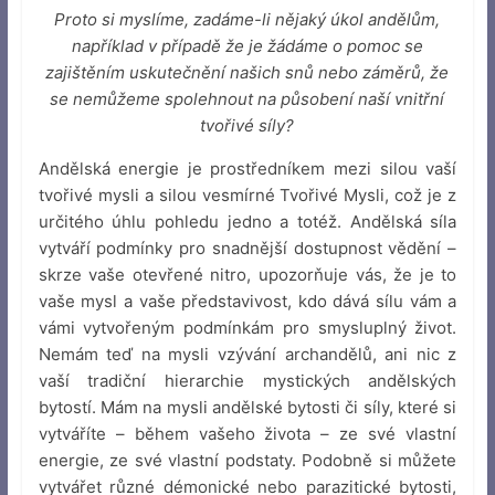
Proto si myslíme, zadáme-li nějaký úkol andělům,
například v případě že je žádáme o pomoc se
zajištěním uskutečnění našich snů nebo záměrů, že
se nemůžeme spolehnout na působení naší vnitřní
tvořivé síly?
Andělská energie je prostředníkem mezi silou vaší
tvořivé mysli a silou vesmírné Tvořivé Mysli, což je z
určitého úhlu pohledu jedno a totéž. Andělská síla
vytváří podmínky pro snadnější dostupnost vědění –
skrze vaše otevřené nitro, upozorňuje vás, že je to
vaše mysl a vaše představivost, kdo dává sílu vám a
vámi vytvořeným podmínkám pro smysluplný život.
Nemám teď na mysli vzývání archandělů, ani nic z
vaší tradiční hierarchie mystických andělských
bytostí. Mám na mysli andělské bytosti či síly, které si
vytváříte – během vašeho života – ze své vlastní
energie, ze své vlastní podstaty. Podobně si můžete
vytvářet různé démonické nebo parazitické bytosti,