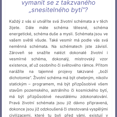
vymanit se z takzvaného
„snesitelného bytí“?
Každý z vás si utváříte svá životní schémata a v těch
žijete. Dále máte schéma tělesné, schéma
energetické, schéma duše a mysli. Schémata jsou ve
vašem světě všude. Také vesmír má podle vás svá
neměnná schémata. Na schématech jste závislí.
Zároveň se snažíte nalézt dokonalé životní i
vesmírné schéma, dokonalý, mistrovský vzor
existence, ať už osobního či světového rámce. Přitom
narážíte na tajemné projevy takzvané „boží
dichotomie“. Životní schéma má být ohebným, nikoliv
statickým – programem, má být přizpůsobivé všem
stavům pozemského, astrálního či kosmického bytí,
má být přizpůsobivé neustálému zdokonalování.
Pravá životní schémata jsou již dávno připravená,
dokonce jsou již odzkoušená či otestovaná vyspělými
civilizacemi, které tu byli před vámi, existují v