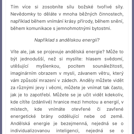
Tím více si zosobníte sílu božské tvořivé síly.
Nevědomky to děláte v mnoha běžných činnostech,
například během vnímání krásy přírody, během snění,
během komunikace s jemnohmotnými bytostmi.
Například s andělskou energií?
Víte ale, jak se projevuje andělská energie? Může to
být jednodušší, než si myslíte: hlasem svědomí,
utěšující myšlenkou, pocitem sounáležitosti,
imaginárním obrazem v mysli, závanem větru, který
vám způsobí mrazení v zádech. Anděly můžete vidět
za různými jevy i věcmi, můžete je vnímat tak často,
jak je to zapotřebí. Můžete se je učit vidět kdekoliv,
kde cítíte (zdánlivé) hranice mezi hmotou a energií, v
místech, kde vnímáte otevřené či zavřené
energetické brány oddělující nebe od země.
Andělská energie je bezejmenná, nejedná se o
individualizovanou inteligenci, nejedná se o