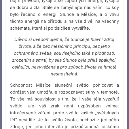
boj s pravdou, týkající se záporných energií, týkající
se dobra a zla. Stále se zamýšlejte nad vším, co kdy
bylo řečeno o energii Slunce a Měsíce, a o vlivu
těchto energií na přírodu a na vše živé, na všechny
schémata, která si po tisíciletí vytváříte.
Dávno si uvědomujeme, že Slunce je hlavní zdroj
života, a že bez měsíčního principu, bez jeho
ochranného světla, souvisejícího také s plodností,
zrozením a smrtí, by síla Slunce byla příliš spalující,
oslňující, nevyvážená a pro způsob života ve hmotě
nesnesitelná.
Schopnost Měsíce sluneční světlo pohlcovat a
odrážet vám umožňuje rozpoznávat stíny v temnotě.
To vše má souvislost s tím, že i vaše těla vyzařují
světlo, ale váš zrak není uzpůsoben vnímat
infračervené záření, proto světlo vašich „světelných
těl“ nevidíte. Je to světlo života, pochází z jediného
zdroje, jen jeho intenzita je přizpůsobená lidskému