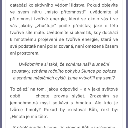
databázi kolektivního vědomí lidstva. Pokud objevíte
ve svém nitru „místo přítomnosti“, uvědomíte si
přítomnost tvořivé energie, která se okolo vás i ve
vás jakoby „zhušťuje“ podle představ, jaké o této
tvořivé síle máte. Uvědomíte si okamžik, kdy dochází
k hmotnému projevení se tvořivé energie, která ve
své podstatě není polarizovaná, není omezená časem
ani prostorem.
Uvědomíme si také, že schéma naší sluneční
soustavy, schéma ročního pohybu Slunce po obloze
a schéma měsíčních cyklů, jsme vytvořili my sami?
To záleží na tom, jakou odpověď – a v jaké světové
době – chcete zrovna slyšet. Zrozením se
jemnohmotná mysl setkává s hmotou. Ale kdo je
tvůrce hmoty? Pokud by existoval Bůh, řekl by:
„Hmota je mé tělo“.
S přihlédnutím k tomu, že slovem Bůh označujeme