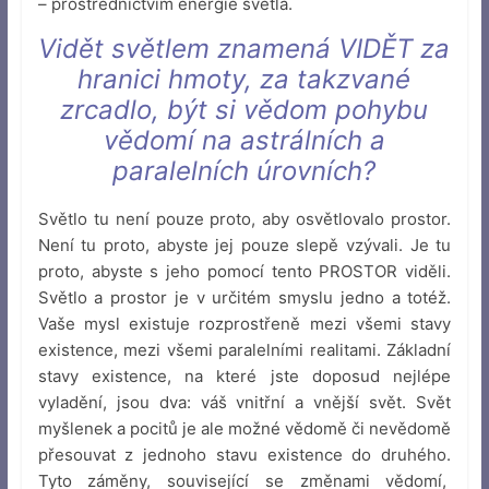
– prostřednictvím energie světla.
Vidět světlem znamená VIDĚT za
hranici hmoty, za takzvané
zrcadlo, být si vědom pohybu
vědomí na astrálních a
paralelních úrovních?
Světlo tu není pouze proto, aby osvětlovalo prostor.
Není tu proto, abyste jej pouze slepě vzývali. Je tu
proto, abyste s jeho pomocí tento PROSTOR viděli.
Světlo a prostor je v určitém smyslu jedno a totéž.
Vaše mysl existuje rozprostřeně mezi všemi stavy
existence, mezi všemi paralelními realitami. Základní
stavy existence, na které jste doposud nejlépe
vyladění, jsou dva: váš vnitřní a vnější svět. Svět
myšlenek a pocitů je ale možné vědomě či nevědomě
přesouvat z jednoho stavu existence do druhého.
Tyto záměny, související se změnami vědomí,