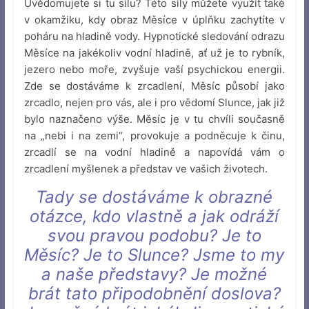
Uvědomujete si tu sílu? Této síly můžete využít také
v okamžiku, kdy obraz Měsíce v úplňku zachytíte v
poháru na hladině vody. Hypnotické sledování odrazu
Měsíce na jakékoliv vodní hladině, ať už je to rybník,
jezero nebo moře, zvyšuje vaší psychickou energii.
Zde se dostáváme k zrcadlení, Měsíc působí jako
zrcadlo, nejen pro vás, ale i pro vědomí Slunce, jak již
bylo naznačeno výše. Měsíc je v tu chvíli současně
na „nebi i na zemi“, provokuje a podněcuje k činu,
zrcadlí se na vodní hladině a napovídá vám o
zrcadlení myšlenek a představ ve vašich životech.
Tady se dostáváme k obrazné
otázce, kdo vlastně a jak odráží
svou pravou podobu? Je to
Měsíc? Je to Slunce? Jsme to my
a naše představy? Je možné
brát tato připodobnění doslova?