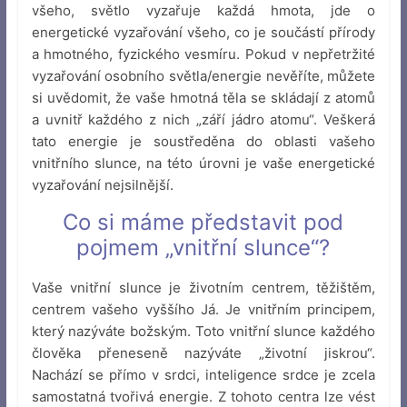
všeho, světlo vyzařuje každá hmota, jde o
energetické vyzařování všeho, co je součástí přírody
a hmotného, fyzického vesmíru. Pokud v nepřetržité
vyzařování osobního světla/energie nevěříte, můžete
si uvědomit, že vaše hmotná těla se skládají z atomů
a uvnitř každého z nich „září jádro atomu“. Veškerá
tato energie je soustředěna do oblasti vašeho
vnitřního slunce, na této úrovni je vaše energetické
vyzařování nejsilnější.
Co si máme představit pod
pojmem „vnitřní slunce“?
Vaše vnitřní slunce je životním centrem, těžištěm,
centrem vašeho vyššího Já. Je vnitřním principem,
který nazýváte božským. Toto vnitřní slunce každého
člověka přeneseně nazýváte „životní jiskrou“.
Nachází se přímo v srdci, inteligence srdce je zcela
samostatná tvořivá energie. Z tohoto centra lze vést