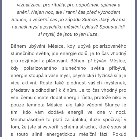
vizualizace, pro rituály, pro odpočinek, spánek a
snění. Nejen noc, ale i ranní čas před východem
Slunce, a večerní čas po západu Slunce. Jaký vliv má
na naši mysl a psychiku měsíční cyklus? Spousta lidí
si myslí, že jsou to jen iluze.
Během ubývání Měsíce, kdy ubývá polarizovaného
slunečního světla, jde energie dolů, je to čas vhodný
pro rozjímání a plánování. Během přibývání Měsíce,
kdy polarizovaného slunečního světla přibývá,
energie stoupá a vaše mysl, psychická i fyzická síla je
více aktivní. Roste také plodnost vašich myšlenek,
představ a odhodlání k činům. Je to čas vhodný pro
vše, čemu chcete dodat energii růstu, protože nikoliv
pouze temnota Měsíce, ale také vědomí Slunce je
tím, kdo vám dodává energii ve dne v noci.
Mnohanásobně to platí za úplňku, iluze spočívají v
tom, že jste si vytvořili schéma strachu, které souvisí
s touto silně energetickou měsíční fází. Pokud