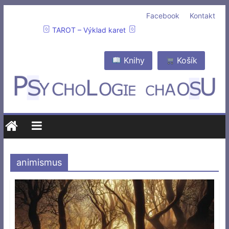
Facebook
Kontakt
TAROT – Výklad karet
Knihy
Košík
animismus