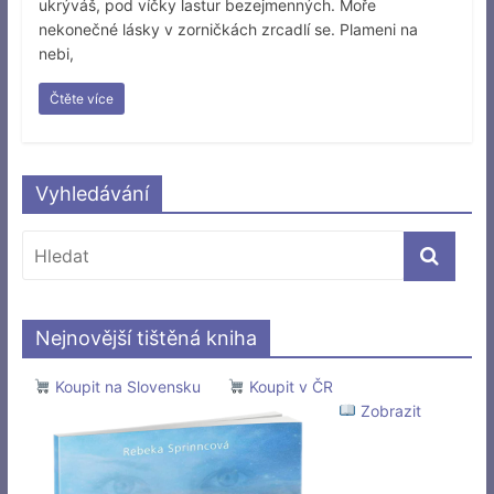
ukrýváš, pod víčky lastur bezejmenných. Moře
nekonečné lásky v zorničkách zrcadlí se. Plameni na
nebi,
Čtěte více
Vyhledávání
Nejnovější tištěná kniha
Koupit na Slovensku
Koupit v ČR
Zobrazit