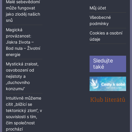
Malé sebevědomí
může fungovat
Můj účet
jako zloděj našich
Všeobecné
snů
podmínky
Magická
Cookies a osobní
provázanost:
údaje
Jiskra života –
Bod nula – Životní
energie
Sledujte
Mystická zralost,
také
osvobození od
nejistoty a
„duchovního
konzumu“
Intuitivně můžeme
cítit „blížící se
tektonický zlom“, v
souvislosti s tím,
čím společnost
prochází