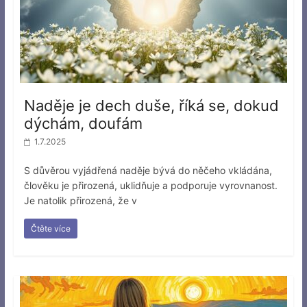
Naděje je dech duše, říká se, dokud
dýchám, doufám
1.7.2025
S důvěrou vyjádřená naděje bývá do něčeho vkládána,
člověku je přirozená, uklidňuje a podporuje vyrovnanost.
Je natolik přirozená, že v
Čtěte více