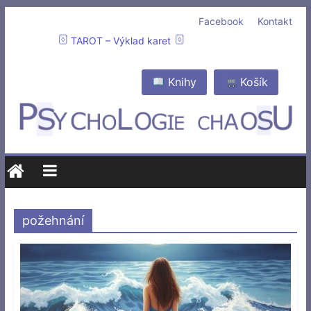
Facebook
Kontakt
TAROT – Výklad karet
Knihy
Košík
požehnání