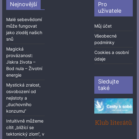
Nejnovější
Pro
uživatele
Malé sebevědomí
může fungovat
Můj účet
jako zloděj našich
Všeobecné
snů
podmínky
Magická
Cookies a osobní
provázanost:
údaje
Jiskra života –
Bod nula – Životní
energie
Sledujte
Mystická zralost,
také
osvobození od
nejistoty a
„duchovního
konzumu“
Intuitivně můžeme
cítit „blížící se
tektonický zlom“, v