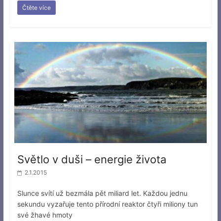
Čtěte více
Světlo v duši – energie života
2.1.2015
Slunce svítí už bezmála pět miliard let. Každou jednu
sekundu vyzařuje tento přírodní reaktor čtyři miliony tun
své žhavé hmoty