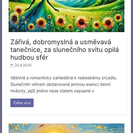
Zářivá, dobromyslná a usměvavá
tanečnice, za slunečního svitu opilá
hudbou sfér
22.8.2025
Vášnivě a romanticky zahleděná k nebeskému zrcadlu.
Slunečním větrem obdarovaná jemnou esencí denní
Hvězdy, jejíž jméno nese zlatem vepsané v
Čtěte více