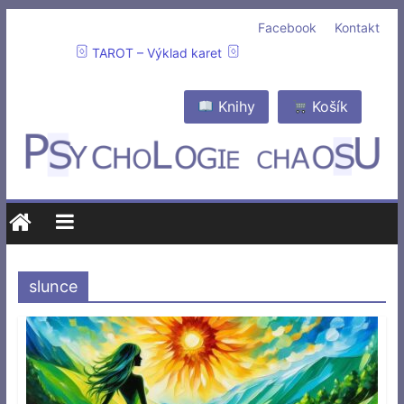
Facebook
Kontakt
TAROT – Výklad karet
Knihy
Košík
slunce