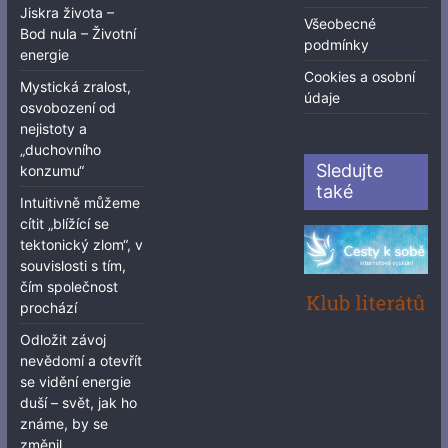
Jiskra života –
Všeobecné
Bod nula – Životní
podmínky
energie
Cookies a osobní
Mystická zralost,
údaje
osvobození od
nejistoty a
„duchovního
Sledujte
konzumu“
také
Intuitivně můžeme
cítit „blížící se
tektonický zlom“, v
souvislosti s tím,
čím společnost
prochází
Odložit závoj
nevědomí a otevřít
se vidění energie
duší – svět, jak ho
známe, by se
změnil