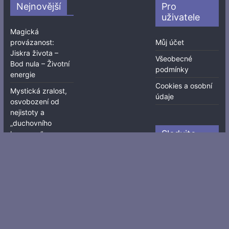
Nejnovější
Pro
uživatele
Magická
provázanost:
Můj účet
Jiskra života –
Všeobecné
Bod nula – Životní
podmínky
energie
Cookies a osobní
Mystická zralost,
údaje
osvobození od
nejistoty a
„duchovního
Sledujte
konzumu“
také
Intuitivně můžeme
cítit „blížící se
tektonický zlom“, v
souvislosti s tím,
čím společnost
prochází
Odložit závoj