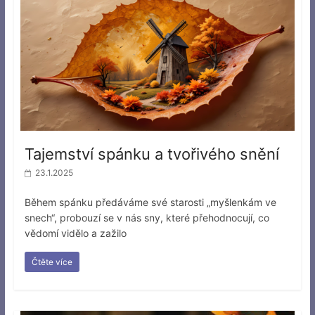
Tajemství spánku a tvořivého snění
23.1.2025
Během spánku předáváme své starosti „myšlenkám ve
snech“, probouzí se v nás sny, které přehodnocují, co
vědomí vidělo a zažilo
Čtěte více