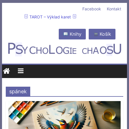
Facebook
Kontakt
TAROT – Výklad karet
Knihy
Košík
spánek