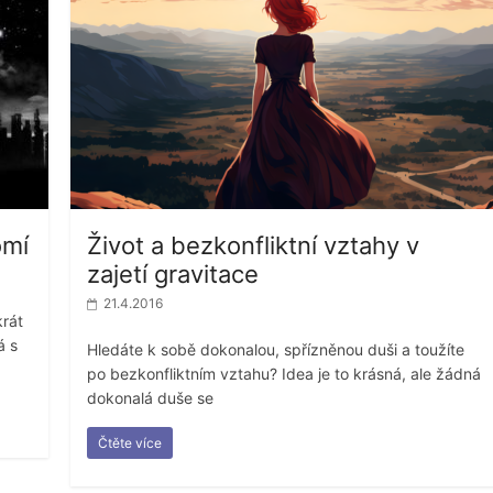
omí
Život a bezkonfliktní vztahy v
zajetí gravitace
21.4.2016
krát
á s
Hledáte k sobě dokonalou, spřízněnou duši a toužíte
po bezkonfliktním vztahu? Idea je to krásná, ale žádná
dokonalá duše se
Čtěte více