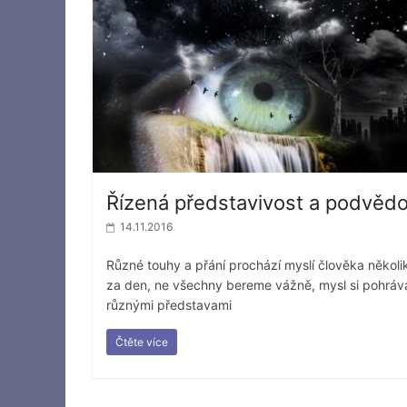
Řízená představivost a podvěd
14.11.2016
Různé touhy a přání prochází myslí člověka několi
za den, ne všechny bereme vážně, mysl si pohráv
různými představami
Čtěte více