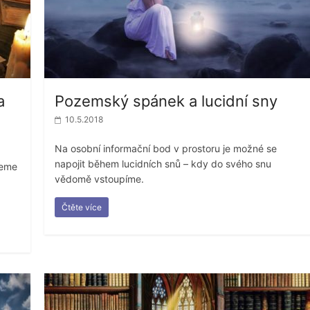
a
Pozemský spánek a lucidní sny
10.5.2018
Na osobní informační bod v prostoru je možné se
napojit během lucidních snů – kdy do svého snu
deme
vědomě vstoupíme.
Čtěte více