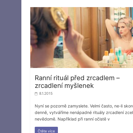
Ranní rituál před zrcadlem –
zrcadlení myšlenek
8.1.2015
Nyní se pozorně zamyslete. Velmi často, ne-li skor
denně, vytváříme nenápadné rituály zrcadlení zce
nevědomě. Například při ranní očistě v
Čtěte více