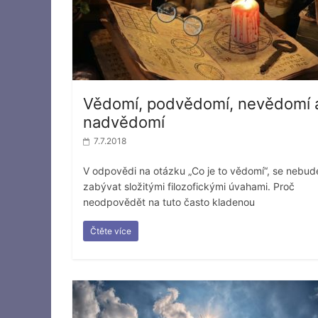
Vědomí, podvědomí, nevědomí 
nadvědomí
7.7.2018
V odpovědi na otázku „Co je to vědomí“, se nebu
zabývat složitými filozofickými úvahami. Proč
neodpovědět na tuto často kladenou
Čtěte více