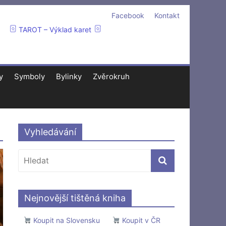
Facebook
Kontakt
TAROT – Výklad karet
y
Symboly
Bylinky
Zvěrokruh
Vyhledávání
Nejnovější tištěná kniha
Koupit na Slovensku
Koupit v ČR