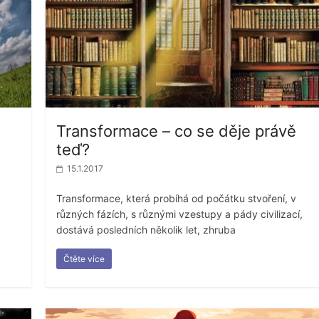
Transformace – co se děje právě
teď?
15.1.2017
Transformace, která probíhá od počátku stvoření, v
různých fázích, s různými vzestupy a pády civilizací,
dostává posledních několik let, zhruba
Čtěte více