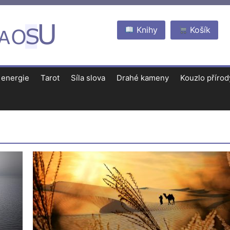
Knihy
Košík
 energie
Tarot
Síla slova
Drahé kameny
Kouzlo přírod