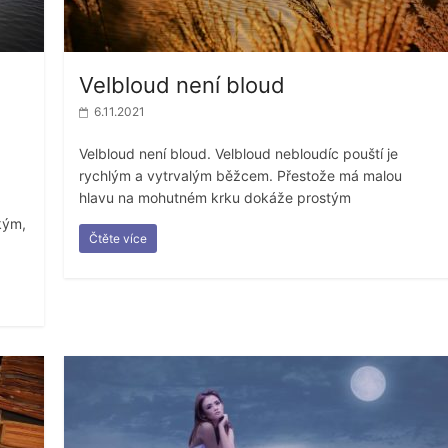
Velbloud není bloud
6.11.2021
Velbloud není bloud. Velbloud nebloudíc pouští je
rychlým a vytrvalým běžcem. Přestože má malou
hlavu na mohutném krku dokáže prostým
kým,
Čtěte více