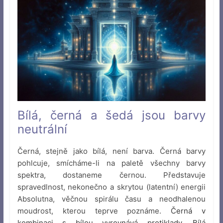
Bílá, černá a šedá jsou barvy
neutrální
Černá, stejně jako bílá, není barva. Černá barvy
pohlcuje, smícháme-li na paletě všechny barvy
spektra, dostaneme černou. Představuje
spravedlnost, nekonečno a skrytou (latentní) energii
Absolutna, věčnou spirálu času a neodhalenou
moudrost, kterou teprve poznáme.
Černá v
kombinaci s bílou vyrovnává protiklady. Bílá