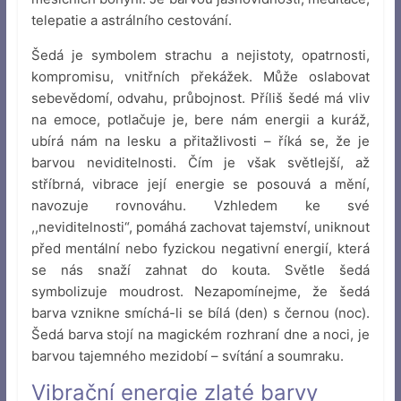
telepatie a astrálního cestování.
Šedá je symbolem strachu a nejistoty, opatrnosti,
kompromisu, vnitřních překážek. Může oslabovat
sebevědomí, odvahu, průbojnost. Příliš šedé má vliv
na emoce, potlačuje je, bere nám energii a kuráž,
ubírá nám na lesku a přitažlivosti – říká se, že je
barvou neviditelnosti. Čím je však světlejší, až
stříbrná, vibrace její energie se posouvá a mění,
navozuje rovnováhu. Vzhledem ke své
,,neviditelnosti“, pomáhá zachovat tajemství, uniknout
před mentální nebo fyzickou negativní energií, která
se nás snaží zahnat do kouta. Světle šedá
symbolizuje moudrost. Nezapomínejme, že šedá
barva vznikne smíchá-li se bílá (den) s černou (noc).
Šedá barva stojí na magickém rozhraní dne a noci, je
barvou tajemného mezidobí – svítání a soumraku.
Vibrační energie zlaté barvy