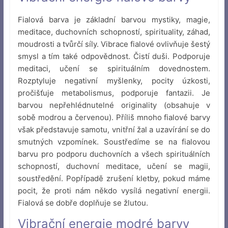
Fialová barva je základní barvou mystiky, magie,
meditace, duchovních schopností, spirituality, záhad,
moudrosti a tvůrčí síly. Vibrace fialové ovlivňuje šestý
smysl a tím také odpovědnost. Čistí duši. Podporuje
meditaci, učení se spirituálním dovednostem.
Rozptyluje negativní myšlenky, pocity úzkosti,
pročišťuje metabolismus, podporuje fantazii. Je
barvou nepřehlédnutelné originality (obsahuje v
sobě modrou a červenou). Příliš mnoho fialové barvy
však představuje samotu, vnitřní žal a uzavírání se do
smutných vzpomínek. Soustředíme se na fialovou
barvu pro podporu duchovních a všech spirituálních
schopností, duchovní meditace, učení se magii,
soustředění. Popřípadě zrušení kletby, pokud máme
pocit, že proti nám někdo vysílá negativní energii.
Fialová se dobře doplňuje se žlutou.
Vibrační energie modré barvy