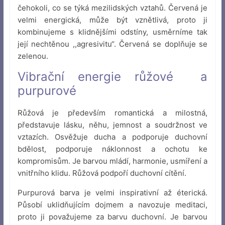
čehokoli, co se týká mezilidských vztahů. Červená je
velmi energická, může být vznětlivá, proto ji
kombinujeme s klidnějšími odstíny, usměrníme tak
její nechtěnou ,,agresivitu“. Červená se doplňuje se
zelenou.
Vibrační energie růžové a
purpurové
Růžová je především romantická a milostná,
představuje lásku, něhu, jemnost a soudržnost ve
vztazích. Osvěžuje ducha a podporuje duchovní
bdělost, podporuje náklonnost a ochotu ke
kompromisům. Je barvou mládí, harmonie, usmíření a
vnitřního klidu. Růžová podpoří duchovní cítění.
Purpurová barva je velmi inspirativní až éterická.
Působí uklidňujícím dojmem a navozuje meditaci,
proto ji považujeme za barvu duchovní. Je barvou