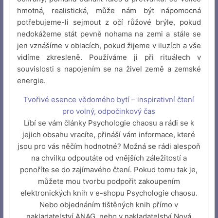
hmotná, realistická, může nám být nápomocná
potřebujeme-li sejmout z očí růžové brýle, pokud
nedokážeme stát pevně nohama na zemi a stále se
jen vznášíme v oblacích, pokud žijeme v iluzích a vše
vidíme zkresleně. Používáme ji při rituálech v
souvislosti s napojením se na živel země a zemské
energie.
Tvořivé esence vědomého bytí – inspirativní čtení
pro volný, odpočinkový čas
Líbí se vám články Psychologie chaosu a rádi se k
jejich obsahu vracíte, přináší vám informace, které
jsou pro vás něčím hodnotné? Možná se rádi alespoň
na chvilku odpoutáte od vnějších záležitostí a
ponoříte se do zajímavého čtení. Pokud tomu tak je,
můžete mou tvorbu podpořit zakoupením
elektronických knih v e-shopu Psychologie chaosu.
Nebo objednáním tištěných knih přímo v
nakladatelství ANAG, nebo v nakladatelství Nová