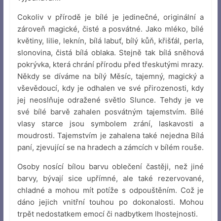
Cokoliv v přírodě je bílé je jedinečné, originální a
zároveň magické, čisté a posvátné. Jako mléko, bílé
květiny, lilie, leknín, bílá labuť, bílý kůň, křišťál, perla,
slonovina, čistá bílá oblaka. Stejně tak bílá sněhová
pokrývka, která chrání přírodu před třeskutými mrazy.
Někdy se díváme na bílý Měsíc, tajemný, magický a
vševědoucí, kdy je odhalen ve své přirozenosti, kdy
jej neoslňuje odražené světlo Slunce. Tehdy je ve
své bílé barvě zahalen posvátným tajemstvím. Bílé
vlasy starce jsou symbolem zrání, laskavosti a
moudrosti. Tajemstvím je zahalena také nejedna Bílá
paní, zjevující se na hradech a zámcích v bílém rouše.
Osoby nosící bílou barvu oblečení častěji, než jiné
barvy, bývají sice upřímné, ale také rezervované,
chladné a mohou mít potíže s odpouštěním. Což je
dáno jejich vnitřní touhou po dokonalosti. Mohou
trpět nedostatkem emocí či nadbytkem lhostejnosti.