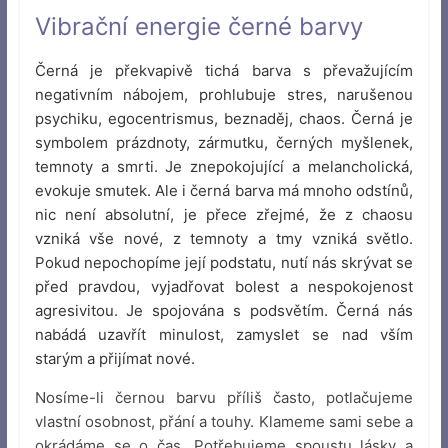
Vibrační energie černé barvy
Černá je překvapivě tichá barva s převažujícím
negativním nábojem, prohlubuje stres, narušenou
psychiku, egocentrismus, beznaděj, chaos. Černá je
symbolem prázdnoty, zármutku, černých myšlenek,
temnoty a smrti. Je znepokojující a melancholická,
evokuje smutek. Ale i černá barva má mnoho odstínů,
nic není absolutní, je přece zřejmé, že z chaosu
vzniká vše nové, z temnoty a tmy vzniká světlo.
Pokud nepochopíme její podstatu, nutí nás skrývat se
před pravdou, vyjadřovat bolest a nespokojenost
agresivitou. Je spojována s podsvětím. Černá nás
nabádá uzavřít minulost, zamyslet se nad vším
starým a přijímat nové.
Nosíme-li černou barvu příliš často, potlačujeme
vlastní osobnost, přání a touhy. Klameme sami sebe a
okrádáme se o čas. Potřebujeme spoustu lásky a