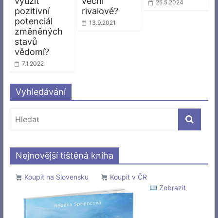
využít
věční
25.5.2024
pozitivní
rivalové?
potenciál
13.9.2021
změněných
stavů
vědomí?
7.1.2022
Vyhledávání
Nejnovější tištěná kniha
Koupit na Slovensku
Koupit v ČR
Zobrazit