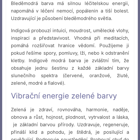
Bleděmodrá barva má silnou léčitelskou energii,
napomáhá v léčení nemocí, popálenin a tiší bolest.
Uzdravující je působení bleděmodrého světla.
Indigová probouzí intuici, moudrost, umělecké vlohy,
inspiraci a představivost. Vhodná při meditacích,
pomáhá rozšiřovat hranice vědomí. Použijeme ji
pokud řešíme spory, pomluvy, lži, nebo k odstranění
kletby. Indigově modrá barva je zvláštní tím, že
obsahuje jednu šestinu z každé základní barvy
slunečního spektra (červené, oranžové, žluté,
zelené, modré a fialové).
Vibrační energie zelené barvy
Zelená je zdraví, rovnováha, harmonie, naděje,
obnova a růst, hojnost, plodnost, vytrvalost a láska,
je základní barvou přírody. Uzdravuje, regeneruje,
přináší klid a pohodu, je štědrá, je posilující a
osvěžující. Podporuje soustředění. Probouzí chuť do