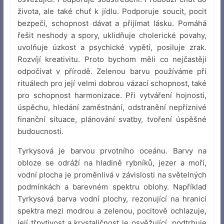
života, ale také chuť k jídlu. Podporuje soucit, pocit
bezpečí, schopnost dávat a přijímat lásku. Pomáhá
řešit neshody a spory, uklidňuje cholerické povahy,
uvolňuje úzkost a psychické vypětí, posiluje zrak.
Rozvíjí kreativitu. Proto bychom měli co nejčastěji
odpočívat v přírodě. Zelenou barvu používáme při
rituálech pro její velmi dobrou vázací schopnost, také
pro schopnost harmonizace. Při vytváření hojnosti,
úspěchu, hledání zaměstnání, odstranění nepříznivé
finanční situace, plánování svatby, tvoření úspěšné
budoucnosti.
Tyrkysová je barvou prvotního oceánu. Barvy na
obloze se odráží na hladině rybníků, jezer a moří,
vodní plocha je proměnlivá v závislosti na světelných
podmínkách a barevném spektru oblohy. Například
Tyrkysová barva vodní plochy, rezonující na hranici
spektra mezi modrou a zelenou, pocitově ochlazuje,
její třpytivost a krystaličnost je osvěžující, podtrhuje