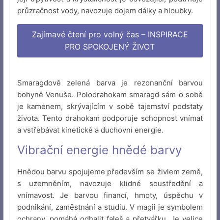
průzračnost vody, navozuje dojem dálky a hloubky.
Zajímavé čtení pro volný čas – INSPIRACE
PRO SPOKOJENÝ ŽIVOT
Smaragdově zelená barva je rezonanční barvou
bohyně Venuše. Polodrahokam smaragd sám o sobě
je kamenem, skrývajícím v sobě tajemství podstaty
života. Tento drahokam podporuje schopnost vnímat
a vstřebávat kinetické a duchovní energie.
Vibrační energie hnědé barvy
Hnědou barvu spojujeme především se živlem země,
s uzemněním, navozuje klidné soustředění a
vnímavost. Je barvou financí, hmoty, úspěchu v
podnikání, zaměstnání a studiu. V magii je symbolem
ochrany, pomáhá odhalit faleš a přetvářku. Je velice