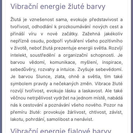
Vibrační energie žluté barvy
Žlutá je vznešenost sama, evokuje představivost a
tvořivost, odhodlání k prozkoumávání nových cest a
přináší víru v nové začátky. Zažehná jakékoliv
nepřízně osudu, podpoří vytváření všeho pozitivního
v životě, neboť žlutá prezentuje energii světla. Rozvíjí
intelekt, soustředění a organizační schopnosti. Je
barvou vědomí, komunikace, myšlení, inspirace,
sebedůvěry, rozvahy a intuice. Zvyšuje sebevědomí.
Je barvou Slunce, zlata, ohně a světla, tím také
symbolem pravdy a nečekaných změn. Vibrace žluté
rozvíjí tvořivost, evokuje lásku a laskavost. Ale také
věčnou netrpělivost vydržet na jednom místě, nabádá
nás k cestování a poznávání všeho nového. Pozor na
přemíru žluté: provokuje žárlivost, chtivost, závist,
lakotu, pohrdání, samolibost a nenávist.
Vibrační energie fialové barvy