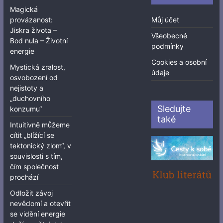
Magická
provázanost:
Můj účet
Jiskra života –
Všeobecné
Bod nula – Životní
podmínky
energie
Cookies a osobní
Mystická zralost,
údaje
osvobození od
nejistoty a
„duchovního
Sledujte
konzumu“
také
Intuitivně můžeme
cítit „blížící se
tektonický zlom“, v
souvislosti s tím,
čím společnost
prochází
Odložit závoj
nevědomí a otevřít
se vidění energie