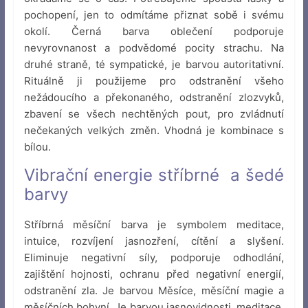
pochopení, jen to odmítáme přiznat sobě i svému
okolí. Černá barva oblečení podporuje
nevyrovnanost a podvědomé pocity strachu. Na
druhé straně, té sympatické, je barvou autoritativní.
Rituálně ji použijeme pro odstranění všeho
nežádoucího a překonaného, odstranění zlozvyků,
zbavení se všech nechtěných pout, pro zvládnutí
nečekaných velkých změn. Vhodná je kombinace s
bílou.
Vibrační energie stříbrné a šedé
barvy
Stříbrná měsíční barva je symbolem meditace,
intuice, rozvíjení jasnozření, cítění a slyšení.
Eliminuje negativní síly, podporuje odhodlání,
zajištění hojnosti, ochranu před negativní energií,
odstranění zla. Je barvou Měsíce, měsíční magie a
měsíčních bohyní. Je barvou jasnovidnosti, meditace,