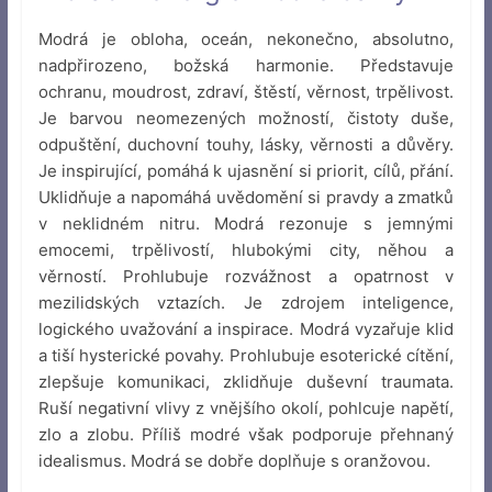
Modrá je obloha, oceán, nekonečno, absolutno,
nadpřirozeno, božská harmonie. Představuje
ochranu, moudrost, zdraví, štěstí, věrnost, trpělivost.
Je barvou neomezených možností, čistoty duše,
odpuštění, duchovní touhy, lásky, věrnosti a důvěry.
Je inspirující, pomáhá k ujasnění si priorit, cílů, přání.
Uklidňuje a napomáhá uvědomění si pravdy a zmatků
v neklidném nitru. Modrá rezonuje s jemnými
emocemi, trpělivostí, hlubokými city, něhou a
věrností. Prohlubuje rozvážnost a opatrnost v
mezilidských vztazích. Je zdrojem inteligence,
logického uvažování a inspirace. Modrá vyzařuje klid
a tiší hysterické povahy. Prohlubuje esoterické cítění,
zlepšuje komunikaci, zklidňuje duševní traumata.
Ruší negativní vlivy z vnějšího okolí, pohlcuje napětí,
zlo a zlobu. Příliš modré však podporuje přehnaný
idealismus. Modrá se dobře doplňuje s oranžovou.