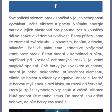
Symbolický význam barev spočívá v jejich schopnosti
vyvolávat určité vibrace a pocity.
Vnímání energie
barev a jejich vlastností nás posune zas o kousíček
dál ve snaze o vědomou tvořivost. Barvy přiřazujeme
ke znamení zvěrokruhu, k planetám, bohům, emocím,
náladám. Pečlivě plánujeme jednotlivé vzájemné
kombinace barev. Barva modrá v kombinaci s bílou,
například při kreslení ochranných znaků, je velmi
magické spojení. Obě barvy jsou veskrze duchovní,
modrá je nebe, nekonečno, průzračnost diamantu,
eliminuje bolest a všechny negativní energie. Modrá
je barvou myšlenek a ryzí lásky, na rozdíl od červené,
která je spíše symbolem vzplanutí a vášně. Vibrace
žluté podporuje metabolismus. Do modré jsou oděni
bohové, do bílé barvy zas andělé.