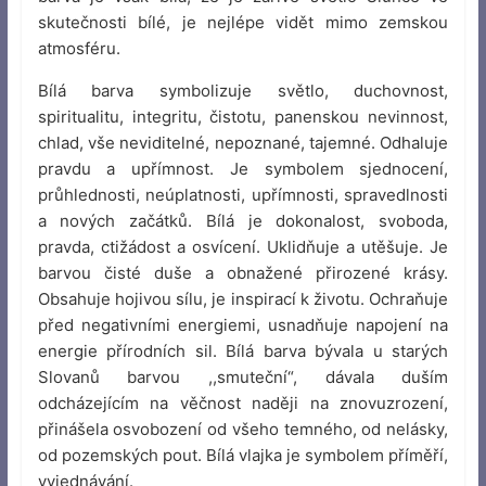
skutečnosti bílé, je nejlépe vidět mimo zemskou
atmosféru.
Bílá barva symbolizuje světlo, duchovnost,
spiritualitu, integritu, čistotu, panenskou nevinnost,
chlad, vše neviditelné, nepoznané, tajemné. Odhaluje
pravdu a upřímnost. Je symbolem sjednocení,
průhlednosti, neúplatnosti, upřímnosti, spravedlnosti
a nových začátků. Bílá je dokonalost, svoboda,
pravda, ctižádost a osvícení. Uklidňuje a utěšuje. Je
barvou čisté duše a obnažené přirozené krásy.
Obsahuje hojivou sílu, je inspirací k životu. Ochraňuje
před negativními energiemi, usnadňuje napojení na
energie přírodních sil. Bílá barva bývala u starých
Slovanů barvou ,,smuteční“, dávala duším
odcházejícím na věčnost naději na znovuzrození,
přinášela osvobození od všeho temného, od nelásky,
od pozemských pout. Bílá vlajka je symbolem příměří,
vyjednávání.