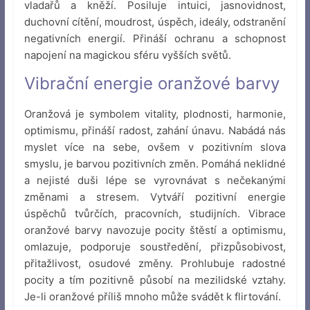
vladařů a kněží. Posiluje intuici, jasnovidnost,
duchovní cítění, moudrost, úspěch, ideály, odstranění
negativních energií. Přináší ochranu a schopnost
napojení na magickou sféru vyšších světů.
Vibrační energie oranžové barvy
Oranžová je symbolem vitality, plodnosti, harmonie,
optimismu, přináší radost, zahání únavu. Nabádá nás
myslet více na sebe, ovšem v pozitivním slova
smyslu, je barvou pozitivních změn. Pomáhá neklidné
a nejisté duši lépe se vyrovnávat s nečekanými
změnami a stresem. Vytváří pozitivní energie
úspěchů tvůrčích, pracovních, studijních. Vibrace
oranžové barvy navozuje pocity štěstí a optimismu,
omlazuje, podporuje soustředění, přizpůsobivost,
přitažlivost, osudové změny. Prohlubuje radostné
pocity a tím pozitivně působí na mezilidské vztahy.
Je-li oranžové příliš mnoho může svádět k flirtování.