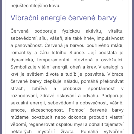
nejušlechtilejšího kovu.
Vibrační energie červené barvy
Červená podporuje fyzickou aktivitu, vitalitu,
sebevědomí, sílu, vášeň, ale také hněv, impulsivnost
a panovačnost. Červená je barvou bouřlivého mládí,
romantiky a žáru letního Slunce. Její podstata je
dynamická, temperamentní, otevřená a osvěžující.
Symbolizuje vitální energii, oheň a krev. V analogii s
krví je světlem života a tudíž je posvátná. Vibrace
červené barvy zlepšuje náladu, pomáhá překonávat
strach, zahřívá a probouzí spontánnost v
rozhodování, zdravé riskování a odvahu. Podporuje
sexuální energii, sebevědomí a dobyvačnost, vášně,
emoce, akceschopnost. Pomocí červené barvy
můžeme povzbudit nebo dokonce probudit vlastní
vědomí, regenerovat ospalou mysl a odhalit tajemství
některých mystérií života. Pomáhá vytvoření