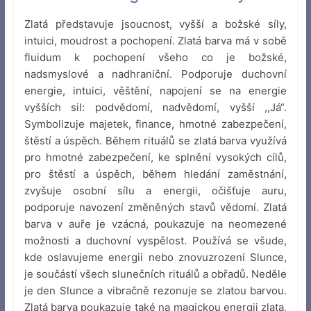
Zlatá představuje jsoucnost, vyšší a božské síly,
intuici, moudrost a pochopení. Zlatá barva má v sobě
fluidum k pochopení všeho co je božské,
nadsmyslové a nadhraniční. Podporuje duchovní
energie, intuici, věštění, napojení se na energie
vyšších sil: podvědomí, nadvědomí, vyšší ,,Já“.
Symbolizuje majetek, finance, hmotné zabezpečení,
štěstí a úspěch. Během rituálů se zlatá barva využívá
pro hmotné zabezpečení, ke splnění vysokých cílů,
pro štěstí a úspěch, během hledání zaměstnání,
zvyšuje osobní sílu a energii, očišťuje auru,
podporuje navození změněných stavů vědomí. Zlatá
barva v auře je vzácná, poukazuje na neomezené
možnosti a duchovní vyspělost. Používá se všude,
kde oslavujeme energii nebo znovuzrození Slunce,
je součástí všech slunečních rituálů a obřadů. Neděle
je den Slunce a vibračně rezonuje se zlatou barvou.
Zlatá barva poukazuje také na magickou energii zlata,