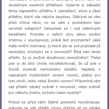
skutečným osobním příběhem. Vyberte si základní
téma napsaného příběhu k zamyšlení, slova a části
příběhu, které vás nejvíce zaujmou. Odkrývá se vám
před očima něco, co se vám z podvědomí bez
servítek odtajnilo? Zamyslete se i nad zdánlivými
banalitami. Poznáte z vašich slov, jakou osobní
změnou v současnosti, právě teď procházíte? Jaké
máte vnitřní motivace, (o které ale ve své podstatě již
nestojíte), shodující se s minulostí? Říká vám tento
příběh, že je možné dosáhnout nemožného? Třeba
jste si do této chvíle neuvědomovali, že už jste v
životě vícekrát nemožného dosáhli. Najdete v
napsaných myšlenkách osobní vzorec, platný pro
tuto chvíli, nebo velký životní vzorec? Připomíná vám
váš příběh nějaký scénář z minulosti, nebo scénář
pro někoho jiného, na koho často myslíte?
Pokud se před vámi žádné poselství nezobrazuje,
pokuste se váš příběh znovu přečíst až po nějaké