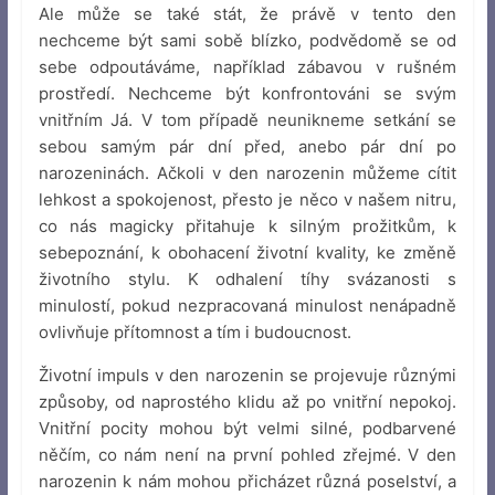
Ale může se také stát, že právě v tento den
nechceme být sami sobě blízko, podvědomě se od
sebe odpoutáváme, například zábavou v rušném
prostředí. Nechceme být konfrontováni se svým
vnitřním Já. V tom případě neunikneme setkání se
sebou samým pár dní před, anebo pár dní po
narozeninách. Ačkoli v den narozenin můžeme cítit
lehkost a spokojenost, přesto je něco v našem nitru,
co nás magicky přitahuje k silným prožitkům, k
sebepoznání, k obohacení životní kvality, ke změně
životního stylu. K odhalení tíhy svázanosti s
minulostí, pokud nezpracovaná minulost nenápadně
ovlivňuje přítomnost a tím i budoucnost.
Životní impuls v den narozenin se projevuje různými
způsoby, od naprostého klidu až po vnitřní nepokoj.
Vnitřní pocity mohou být velmi silné, podbarvené
něčím, co nám není na první pohled zřejmé. V den
narozenin k nám mohou přicházet různá poselství, a