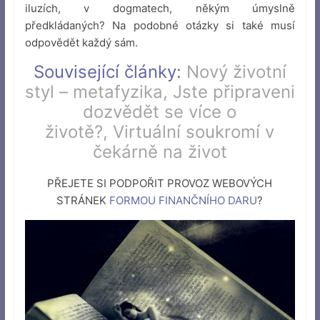
iluzích, v dogmatech, někým úmyslně
předkládaných? Na podobné otázky si také musí
odpovědět každý sám.
Související články:
Nový životní
styl – metafyzika
,
Jste připraveni
dozvědět se více o
životě?,
Virtuální soukromí v
čekárně na život
PŘEJETE SI PODPOŘIT PROVOZ WEBOVÝCH
STRÁNEK
FORMOU FINANČNÍHO DARU
?