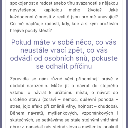
spokojenost a radost anebo tíhu svázanosti s nějakou
nevyřešenou kapitolou mého života? Jaké
každodenní činnosti v realitě jsou pro mě unavující?
Co mě naplňuje radostí, kdy, kde a s kým prožívám
hřejivé pocity štěstí?
Pokud máte v sobě něco, co vás
neustále vrací zpět, co vás
odvádí od osobních snů, pokuste
se odhalit příčinu
Zpravidla se nám různé věci připomínají právě v
období narozenin. Může jít o návrat do stejného
vztahu, o návrat k určitému místu, o návrat do
určitého stavu (zdraví – nemoc, duševní pohoda –
stres, jojo efekt při změně váhy, hojnost – chudoba).
Během návratů, myšlenkových, vzpomínkových i
skutečných, se setkáváme se stále stejnými vnitřními
obrazy, napadají nás stejná slova a myšlenky, opakují