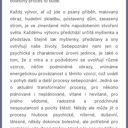
bolestný proces to bude.
Každý výtvor, ať už jde o psaný příběh, malovaný
obraz, hudební skladbu, postavený dům, zasazený
strom, je ve zmenšené míře napodobením stvoření
světa. Každému výtvoru předchází určitá myšlenka a
představa. Stejně tak myšlenky, představy a sny
ovlivňují naše životy. Sebepoznání není jen o
psychické a charakterové úrovni jedince, je také o
tom, že z nitra a z podvědomí se uvolňují různé
vzorce, něčím podmíněné obrazy, vnímáme
energetickou provázanost s těmito vzorci, což uvádí
v pohyb další a další procesy sebepoznání. Jedná se
o aktuální transformační procesy, pro někoho
plánované i neplánované, vítané i nevítané, pro
jiného vědomé, radostné a prodchnuté
nespoutaností a pocity štěstí. Někdy ale může jít o
procesy hluboce psychické, niterné, duševní,
tělesné, někdy dokonce bolestné, ale potřebné pro