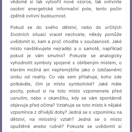
vědomě si tak vytvořit nové vzorce, tak ovlivníte
osobní energetické informační pole, tento počin
zpětně ovlivní budoucnost.
Pokud se do svého dětství, nebo do určitých
životních situací vracet nechcete, někdy pomůže
uvědomit si, kam a proč chodíte v současnosti. Jaké
místo navštěvujete nejraději a o samotě, například
pokud je vám smutno? Pokuste se analogicky
vyhodnotit symboly spojené s oblíbeným místem, o
kterém možná ani nepřemýšlíte jako o (občasném)
úniku od reality. Co vás sem přitahuje, koho zde
potkáváte, čím je místo symbolické? Jaké máte
pocity, pokud si na toto místo vzpomenete před
usnutím, nebo v okamžiku, kdy se vám spontánně
objevuje před očima? Vztahuje se toto místo k nějaké
vzpomínce z dřívější doby? Jedná se o vzpomínku na
dětství, na milostný vztah? Jedná se o místo
opuštěné anebo rušné? Pokuste se uvědomit si