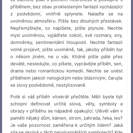
příběhem, bez obav proklesleným fantazií vycházející
z podvědomí, vnitřně splynete. Nalaďte se na
uvolněnou atmosféru. Pište bez dlouhých přestávek.
Nepřemýšlejte, co napíšete, pište plynule. Nechte
mysl uvolněnou, vyjádřete cokoli, své rozmary, sny,
domněnky, sentimentální hlouposti. Nechte fantazii
volně projevit, pište uvolněně, tak, jakoby příběh byl
o někom jiném, ne o vás. Klidně pište páté přes
deváté, nesledujte, co píšete, vyprávějte příběh, sen,
drama nebo romantickou komedii. Nechte se unést
příběhem jakkoli nelogickým nebo bláznivým, čarujte
se slovy podvědomě, nestylizovaně.
Poté si váš příběh vícekrát přečtěte. Měli byste být
schopni definovat určitá slova, věty, symboly a
obrazy v příběhu se nápadně opakující. Utkvěl vám v
paměti nějaký dům, kámen, strom, zahrada, řeka, les?
Je vaše pozornost zaměřena k určitým lidem? Jaká
síla se skrývá v těch nejvýraznějších symbolech? Kde