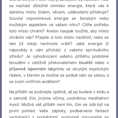
se nachází důležité ohnisko energie, které vás k
danému místu (lidem, věcem, událostem) přitahuje?
Souvisí vzpomínková energie se ženským nebo
mužským aspektem ve vašem nitru? Cítíte potřebu
toto místo chránit? Anebo naopak toužíte, aby místo
chránilo vás? Přejete si toto místo navštívit, nebo se
tam již nikdy nechcete vrátit? Jaké energie či
nápovědy k vám přichází z vašeho spirituálního
středu? Je vyhodnocení vašeho příběhu podobné
bloudění v obtížně překonatelném
bludišti nebo v
příjemně tajemném labyrintu
se skrytým mystickým
řádem, v kterém je možné se potkat sám se sebou a
se svým vnitřním andělem?
Na příběh se podívejte zpětně, až jej budete v klidu a
o samotě číst, jinýma očima, uvolněnou meditativní
myslí. Možná váš příběh není tím, čím se zdá být na
první pohled. Vaše zápisky, podbarvené fantazií
vycházející z podvědomí, postupně porovnejte se