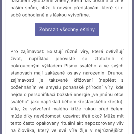
nastolení vytoužené změny, která nás posune blíže k
našim snům, blíže k novým představám, které si o
sobě odhodlaně a s láskou vytvoříme.
Zobrazit všechny eKnihy
Pro zajímavost: Existují různé víry, které ovlivňují
život, například jehovisté se ztotožnili s
pokrouceným výkladem Písma svatého a ve svých
stanovách mají zakázané oslavy narozenin. Druhou
zajímavostí je takzvané křižování (neplést s
požehnáním ve smyslu pohanské přírodní víry, kde
nejde o personifikaci božské energie „ve jménu otce
svatého“, jako například během křesťanského křestu).
Víte, že vytvoření malého kříže rukou před čelem
může díky nevědomosti uzavírat třetí oko? Může mít
tento často opakovaný rituální akt nepozorovaný vliv
na člověka, který ve své víře žije v nejrůznějších