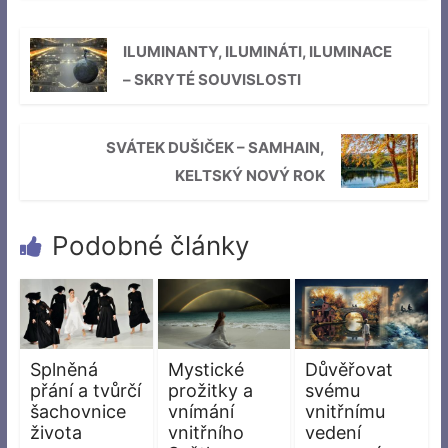
ILUMINANTY, ILUMINÁTI, ILUMINACE
– SKRYTÉ SOUVISLOSTI
SVÁTEK DUŠIČEK – SAMHAIN,
KELTSKÝ NOVÝ ROK
Podobné články
Splněná
Mystické
Důvěřovat
přání a tvůrčí
prožitky a
svému
šachovnice
vnímání
vnitřnímu
života
vnitřního
vedení