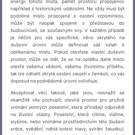
energii tohoto místa, paměť prostoru propojenou
například s historickými událostmi. Ne vždy musí být
podobné místo propojené s osobní vzpomínkou,
může být naopak spojené s představou do
budoucnosti, se současnými sny. V každém případě
je něčím pro vás specifické, něco skrytého na
duševní úrovni může definovat váš vztah k
oblíbenému místu. Pokud otevřete vlastní duševní
prostor, může se stát, že se na oplátku dané místo
otevře vašemu vědomí, vašemu životnímu příběhu,
tak lze odhalit skryté osobní zaujetí v čemkoli, co vás
doposud na podvědomé úrovni ovlivňuje.
Akceptovat věci takové, jaké jsou, nesnažit se
okamžitě vše pochopit, otevírá prostor pro pružné
vnímání jemných poselství, která přinášejí odpovědi
na životní otázky. Poselství, která cítíme, vidíme,
slyšíme, nebo vnímáme prostřednictvím těla (bušení
srdce, svědění, náhlá bolest hlavy, svírání žaludku),