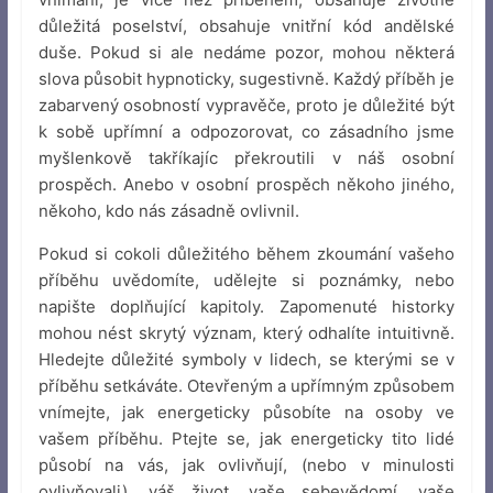
důležitá poselství, obsahuje vnitřní kód andělské
duše. Pokud si ale nedáme pozor, mohou některá
slova působit hypnoticky, sugestivně. Každý příběh je
zabarvený osobností vypravěče, proto je důležité být
k sobě upřímní a odpozorovat, co zásadního jsme
myšlenkově takříkajíc překroutili v náš osobní
prospěch. Anebo v osobní prospěch někoho jiného,
někoho, kdo nás zásadně ovlivnil.
Pokud si cokoli důležitého během zkoumání vašeho
příběhu uvědomíte, udělejte si poznámky, nebo
napište doplňující kapitoly. Zapomenuté historky
mohou nést skrytý význam, který odhalíte intuitivně.
Hledejte důležité symboly v lidech, se kterými se v
příběhu setkáváte. Otevřeným a upřímným způsobem
vnímejte, jak energeticky působíte na osoby ve
vašem příběhu. Ptejte se, jak energeticky tito lidé
působí na vás, jak ovlivňují, (nebo v minulosti
ovlivňovali), váš život, vaše sebevědomí, vaše