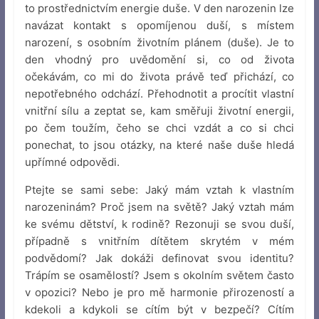
to prostřednictvím energie duše. V den narozenin lze
navázat kontakt s opomíjenou duší, s místem
narození, s osobním životním plánem (duše). Je to
den vhodný pro uvědomění si, co od života
očekávám, co mi do života právě teď přichází, co
nepotřebného odchází. Přehodnotit a procítit vlastní
vnitřní sílu a zeptat se, kam směřuji životní energii,
po čem toužím, čeho se chci vzdát a co si chci
ponechat, to jsou otázky, na které naše duše hledá
upřímné odpovědi.
Ptejte se sami sebe: Jaký mám vztah k vlastním
narozeninám? Proč jsem na světě? Jaký vztah mám
ke svému dětství, k rodině? Rezonuji se svou duší,
případně s vnitřním dítětem skrytém v mém
podvědomí? Jak dokáži definovat svou identitu?
Trápím se osamělostí? Jsem s okolním světem často
v opozici? Nebo je pro mě harmonie přirozeností a
kdekoli a kdykoli se cítím být v bezpečí? Cítím