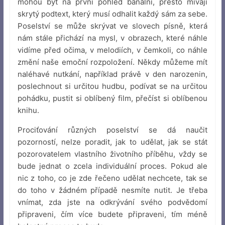
mohou být na první pohled banální, přesto mívají
skrytý podtext, který musí odhalit každý sám za sebe.
Poselství se může skrývat ve slovech písně, která
nám stále přichází na mysl, v obrazech, které náhle
vidíme před očima, v melodiích, v čemkoli, co náhle
změní naše emoční rozpoložení. Někdy můžeme mít
naléhavé nutkání, například právě v den narozenin,
poslechnout si určitou hudbu, podívat se na určitou
pohádku, pustit si oblíbený film, přečíst si oblíbenou
knihu.
Prociťování různých poselství se dá naučit
pozorností, nelze poradit, jak to udělat, jak se stát
pozorovatelem vlastního životního příběhu, vždy se
bude jednat o zcela individuální proces. Pokud ale
nic z toho, co je zde řečeno udělat nechcete, tak se
do toho v žádném případě nesmíte nutit. Je třeba
vnímat, zda jste na odkrývání svého podvědomí
připraveni, čím více budete připraveni, tím méně