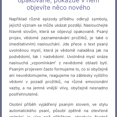
opakovaně, pokaždé v něm
objevíte něco nového
Například různé epizody příběhu odkryjí symboly,
jejichž význam se může ukázat později. Naslouchejte
hlavně slovům, která se objevují opakovaně. Psaný
projev, vědomé zaznamenávání prožitků, je také o
(meditativním) naslouchání. Jde přece o text psaný
uvolněnou myslí, která je vědomě naladěna jak na
podvědomí, tak i nadvědomí. Uvolněná mysl snáze
naslouchá „vzpomínkám“ z nevědomé oblasti bytí.
Psaným projevem často formujeme to, co si obyčejně
ani neuvědomujeme, reagujeme na záblesky vyššího
vědomí v pozadí prožitků, na různé emocionální
vazby, a na jemné vnější vlivy, obyčejně nesnadno
postřehnutelné.
Osobní příběh vyjádřený psaným slovem, ve stylu
automatického psaní, působí zpětně na otevřené
vnímání, je více než příběhem, obsahuje životně