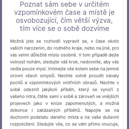
Poznat sám sebe v určitém
vzpomínkovém čase a místě je
osvobozující, čím větší výzva,
tím více se o sobě dozvíme
Možná jste se rozhodli vypravit se, v čase okolo
vašich narozenin, do rodného kraje, nebo na jiné, pro
vás velmi důležité místo osobně. V tom případě dejte
volnost nohám, sledujte váš krok, nedovolte, aby vás
vedla pouze mysl. Vnímejte vše kolem sebe na jemné
úrovni všech smyslů. Nechte volně proudit návaly
pocitů a vzpomínkových vnitřních obrazů. Nechte v
sobě odeznít jakýkoli příběh, který se vynoří z
vašeho nitra, čtěte sami v sobě a zároveň ve vnějších
projevech jako v knize zapomenutých, a možná
dokonce i zakázaných příběhů. Napojte se na
duchovní podstatu daného místa a na vaše duševní
rozpoložení. Sledujte vše, co se vám přímo vnucuje,