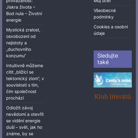
provázanost:
Můj účet
Jiskra života –
Všeobecné
Bod nula – Životní
podmínky
energie
Cookies a osobní
Mystická zralost,
údaje
osvobození od
nejistoty a
„duchovního
Sledujte
konzumu“
také
Intuitivně můžeme
cítit „blížící se
tektonický zlom“, v
souvislosti s tím,
čím společnost
prochází
Odložit závoj
nevědomí a otevřít
se vidění energie
duší – svět, jak ho
známe, by se