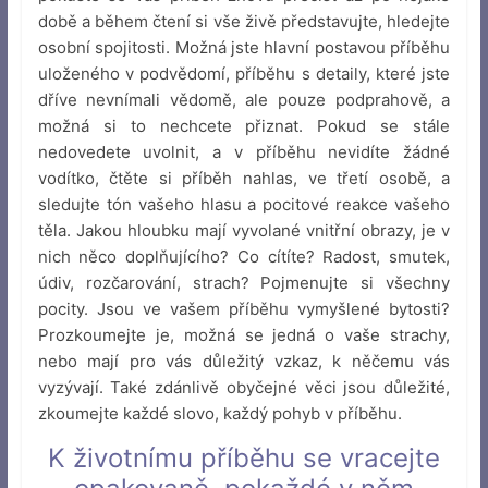
době a během čtení si vše živě představujte, hledejte
osobní spojitosti. Možná jste hlavní postavou příběhu
uloženého v podvědomí, příběhu s detaily, které jste
dříve nevnímali vědomě, ale pouze podprahově, a
možná si to nechcete přiznat. Pokud se stále
nedovedete uvolnit, a v příběhu nevidíte žádné
vodítko, čtěte si příběh nahlas, ve třetí osobě, a
sledujte tón vašeho hlasu a pocitové reakce vašeho
těla. Jakou hloubku mají vyvolané vnitřní obrazy, je v
nich něco doplňujícího? Co cítíte? Radost, smutek,
údiv, rozčarování, strach? Pojmenujte si všechny
pocity. Jsou ve vašem příběhu vymyšlené bytosti?
Prozkoumejte je, možná se jedná o vaše strachy,
nebo mají pro vás důležitý vzkaz, k něčemu vás
vyzývají. Také zdánlivě obyčejné věci jsou důležité,
zkoumejte každé slovo, každý pohyb v příběhu.
K životnímu příběhu se vracejte