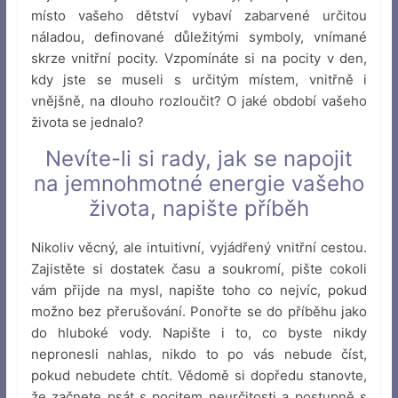
místo vašeho dětství vybaví zabarvené určitou
náladou, definované důležitými symboly, vnímané
skrze vnitřní pocity. Vzpomínáte si na pocity v den,
kdy jste se museli s určitým místem, vnitřně i
vnějšně, na dlouho rozloučit? O jaké období vašeho
života se jednalo?
Nevíte-li si rady, jak se napojit
na jemnohmotné energie vašeho
života, napište příběh
Nikoliv věcný, ale intuitivní, vyjádřený vnitřní cestou.
Zajistěte si dostatek času a soukromí, pište cokoli
vám přijde na mysl, napište toho co nejvíc, pokud
možno bez přerušování. Ponořte se do příběhu jako
do hluboké vody. Napište i to, co byste nikdy
nepronesli nahlas, nikdo to po vás nebude číst,
pokud nebudete chtít. Vědomě si dopředu stanovte,
že začnete psát s pocitem neurčitosti a postupně s