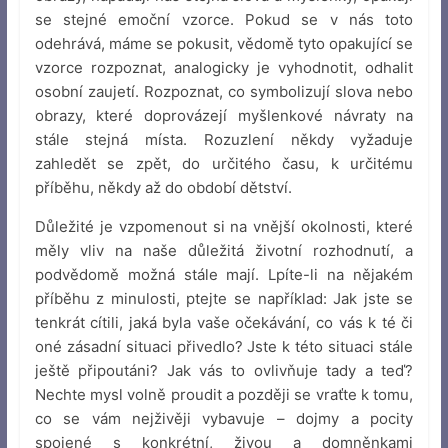
se stejné emoční vzorce. Pokud se v nás toto
odehrává, máme se pokusit, vědomě tyto opakující se
vzorce rozpoznat, analogicky je vyhodnotit, odhalit
osobní zaujetí. Rozpoznat, co symbolizují slova nebo
obrazy, které doprovázejí myšlenkové návraty na
stále stejná místa. Rozuzlení někdy vyžaduje
zahledět se zpět, do určitého času, k určitému
příběhu, někdy až do období dětství.
Důležité je vzpomenout si na vnější okolnosti, které
měly vliv na naše důležitá životní rozhodnutí, a
podvědomě možná stále mají. Lpíte-li na nějakém
příběhu z minulosti, ptejte se například: Jak jste se
tenkrát cítili, jaká byla vaše očekávání, co vás k té či
oné zásadní situaci přivedlo? Jste k této situaci stále
ještě připoutáni? Jak vás to ovlivňuje tady a teď?
Nechte mysl volně proudit a později se vraťte k tomu,
co se vám nejživěji vybavuje – dojmy a pocity
spojené s konkrétní, živou a domněnkami