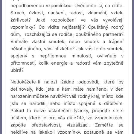
nepodbarvenou vzpomínkou. Uvědomte si, co cítíte.
Strach, úzkost, nadšení, radost, zklamání, vztek,
žárlivost? Jaké rozpoložení ve vás vyvolávají
vzpomínky? Co vidíte nejčastěji? Opuštěný rodný
dům, rozcházející se rodiče, opuštěného partnera?
Vnímáte vlastní smutek, nebo smutek a trápení
někoho jiného, vám blízkého? Jak vás tento smutek,
spojený s nepříjemnou minulostí, ovlivňuje v
přítomnosti, kolik energie a radosti vám zbytečně
ubírá?
Nedokážete-li nalézt žádné odpovědi, které by
definovaly, kdo jste a kam máte namířeno, v den
narozenin můžete navštívit váš rodný kraj, místo, kde
jste se narodili, nebo místo spojené s dětstvím.
Pokud to nelze uskutečnit fyzicky, propojte se s
místem, které je pro vás důležité, ve vzpomínkách,
zapojte představivost, vizualizaci. Zaměřte se
nejdříve na jakékoli vzpomínky, postupně se vám