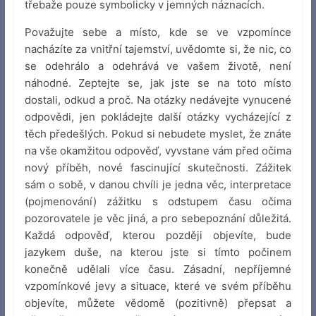
třebaže pouze symbolicky v jemných náznacích.
Považujte sebe a místo, kde se ve vzpomínce
nacházíte za vnitřní tajemství, uvědomte si, že nic, co
se odehrálo a odehrává ve vašem životě, není
náhodné. Zeptejte se, jak jste se na toto místo
dostali, odkud a proč. Na otázky nedávejte vynucené
odpovědi, jen pokládejte další otázky vycházející z
těch předešlých. Pokud si nebudete myslet, že znáte
na vše okamžitou odpověď, vyvstane vám před očima
nový příběh, nové fascinující skutečnosti. Zážitek
sám o sobě, v danou chvíli je jedna věc, interpretace
(pojmenování) zážitku s odstupem času očima
pozorovatele je věc jiná, a pro sebepoznání důležitá.
Každá odpověď, kterou později objevíte, bude
jazykem duše, na kterou jste si tímto počinem
konečně udělali více času. Zásadní, nepříjemné
vzpomínkové jevy a situace, které ve svém příběhu
objevíte, můžete vědomě (pozitivně) přepsat a