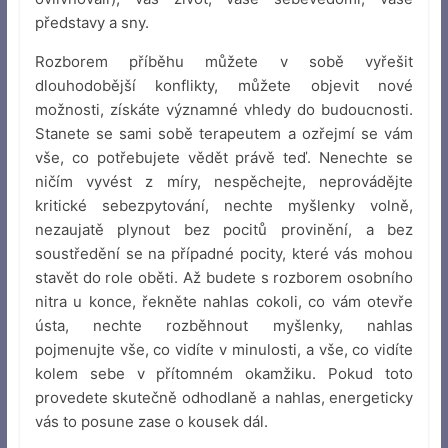
představy a sny.
Rozborem příběhu můžete v sobě vyřešit
dlouhodobější konflikty, můžete objevit nové
možnosti, získáte významné vhledy do budoucnosti.
Stanete se sami sobě terapeutem a ozřejmí se vám
vše, co potřebujete vědět právě teď. Nenechte se
ničím vyvést z míry, nespěchejte, neprovádějte
kritické sebezpytování, nechte myšlenky volně,
nezaujatě plynout bez pocitů provinění, a bez
soustředění se na případné pocity, které vás mohou
stavět do role oběti. Až budete s rozborem osobního
nitra u konce, řekněte nahlas cokoli, co vám otevře
ústa, nechte rozběhnout myšlenky, nahlas
pojmenujte vše, co vidíte v minulosti, a vše, co vidíte
kolem sebe v přítomném okamžiku. Pokud toto
provedete skutečně odhodlaně a nahlas, energeticky
vás to posune zase o kousek dál.