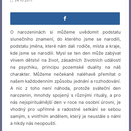
24.10.2017
O narozeninách si můžeme uvědomit podstatu
slunečního znamení, do kterého jsme se narodili,
podstatu jména, které nám dali rodiče, místa a kraje,
kde jsme se narodili. Mysl se ten den může zabývat
vlivem dětství na život, zásadních životních událostí
na psychiku, principu pozemské duality na náš
charakter. Můžeme nečekaně naléhavě přemítat o
našem každodenním způsobu jednání a rozhodování.
A nic z toho není náhoda, protože sváteční den
narozenin, mnohdy spojený s různými rituály, a pro
nás nejspirituálnější den v roce na osobní úrovni, je
vhodný pro upřímné a radostné setkání se sebou
samým, s vnitřním andělem, který je neustále s námi
a nikdy nás neopouští.