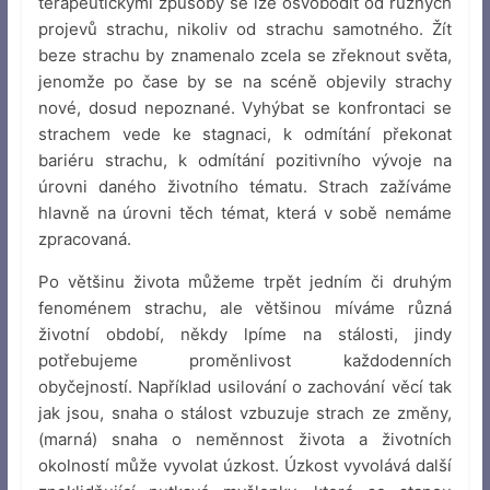
terapeutickými způsoby se lze osvobodit od různých
projevů strachu, nikoliv od strachu samotného. Žít
beze strachu by znamenalo zcela se zřeknout světa,
jenomže po čase by se na scéně objevily strachy
nové, dosud nepoznané. Vyhýbat se konfrontaci se
strachem vede ke stagnaci, k odmítání překonat
bariéru strachu, k odmítání pozitivního vývoje na
úrovni daného životního tématu. Strach zažíváme
hlavně na úrovni těch témat, která v sobě nemáme
zpracovaná.
Po většinu života můžeme trpět jedním či druhým
fenoménem strachu, ale většinou míváme různá
životní období, někdy lpíme na stálosti, jindy
potřebujeme proměnlivost každodenních
obyčejností. Například usilování o zachování věcí tak
jak jsou, snaha o stálost vzbuzuje strach ze změny,
(marná) snaha o neměnnost života a životních
okolností může vyvolat úzkost. Úzkost vyvolává další