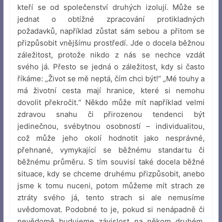
kteří se od společenství druhých izolují. Může se
jednat o obtížné zpracování protikladných
požadavků, například zůstat sám sebou a přitom se
přizpůsobit vnějšímu prostředí. Jde o docela běžnou
záležitost, protože nikdo z nás se nechce vzdát
svého já. Přesto se jedná o záležitost, kdy si často
říkáme: „Život se mě neptá, čím chci být!“ „Mé touhy a
má životní cesta mají hranice, které si nemohu
dovolit překročit.“ Někdo může mít například velmi
zdravou snahu či přirozenou tendenci být
jedinečnou, svébytnou osobností – individualitou,
což může jeho okolí hodnotit jako nesprávné,
přehnané, vymykající se běžnému standartu či
běžnému průměru. S tím souvisí také docela běžné
situace, kdy se chceme druhému přizpůsobit, anebo
jsme k tomu nuceni, potom můžeme mít strach ze
ztráty svého já, tento strach si ale nemusíme
uvědomovat. Podobné to je, pokud si nenápadně či
nevědomě budujeme závislost na někom druhém,