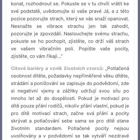
konat, rozhodnout se. Pokuste se v tu chvíli vrátit ke
své podstatě, uvědomujte si vaše pravé Já, a z této
pozice pozorujte strach, který se vás snaží opanovat.
Nesnažte se vibrace strachu jen tak zahodit,
pozorujte je zpovzdálí. Naslouchejte svému strachu,
pokuste se ho pochopit, zjistěte, co drží váš strach
ve vašem vibračním poli. Popište vaše pocity,
zjistěte, co vám říkají…“
Citové bariéry a vznik životních vzorců:
„Potlačená
osobnost dítěte, požadavky nepřiměřené věku dítěte,
strádání a ponižování se zapisuje do podvědomí, zde
si negativní vjemy a zážitky udržují svou sílu po
mnoho let až do dospělosti. Pokud je motivací pro
dítě pouze přání rodičů, nikoliv přání vlastní, pokud je
pro dítě motivací strach, začne svá přání a pocity
skrývat a potlačování sebe sama se pro dítě stane
životním standardem. Potlačené pocity nejsou
uvolňovány a v podvědomí se tak vytváří nezdravé