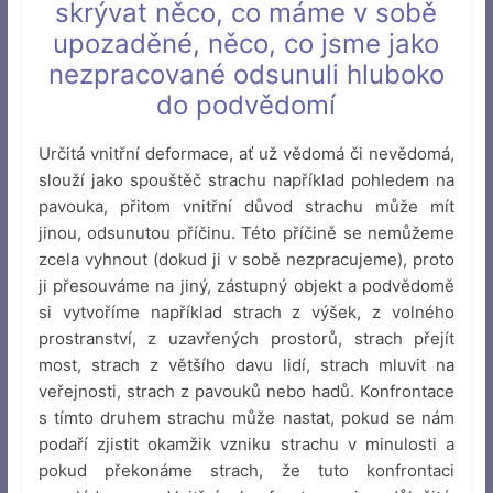
skrývat něco, co máme v sobě
upozaděné, něco, co jsme jako
nezpracované odsunuli hluboko
do podvědomí
Určitá vnitřní deformace, ať už vědomá či nevědomá,
slouží jako spouštěč strachu například pohledem na
pavouka, přitom vnitřní důvod strachu může mít
jinou, odsunutou příčinu. Této příčině se nemůžeme
zcela vyhnout (dokud ji v sobě nezpracujeme), proto
ji přesouváme na jiný, zástupný objekt a podvědomě
si vytvoříme například strach z výšek, z volného
prostranství, z uzavřených prostorů, strach přejít
most, strach z většího davu lidí, strach mluvit na
veřejnosti, strach z pavouků nebo hadů. Konfrontace
s tímto druhem strachu může nastat, pokud se nám
podaří zjistit okamžik vzniku strachu v minulosti a
pokud překonáme strach, že tuto konfrontaci