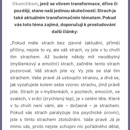
Okamžikem
, jenž se vlivem transformace, dříve či
později, stane naší jedinou skutečností. Strach je
také aktuálním transformačním tématem. Pokud
vás toto téma zajímá, doporučuji k prostudování
další články:
„Pokud máte strach bez zjevné (aktuální, přímé)
příčiny, nejste to vy, ale váš strach, vy jste v tu chvíli
tím strachem. Až budete někdy mít neodbytný
(myšlenkový a emoční) strach, začněte tento strach
pozorovat. Váš strach jste vy. Vy jste se stal tím
strachem. Vaše pravé Já ustoupilo stranou, a dívá se,
jak vyzařujete kolem sebe vzorec strachu, jímž právě
jste. Strach je v myšlenkách, v pocitech, emocích, ve
svalech, v srdci (zrychlený tep), je v celém těle. Které
v tu chvíli není vámi, ale – dočasně – je strachem.
Pokud vás strach paralyzuje (na psychické úrovni),
jste s tímto strachem ztotožněni. Vaše pravé Já je
mimo vás, proto nejste schopni nic pořádného dělat,