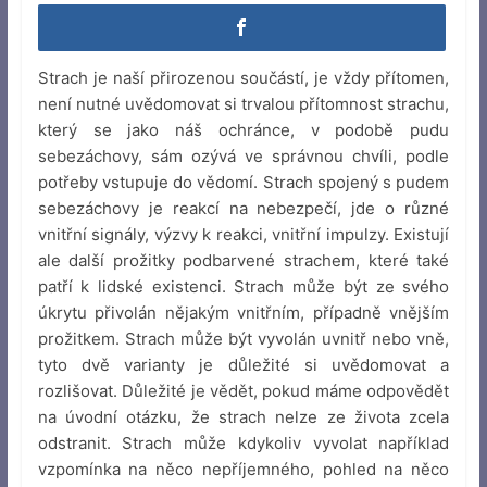
Strach je naší přirozenou součástí, je vždy přítomen,
není nutné uvědomovat si trvalou přítomnost strachu,
který se jako náš ochránce, v podobě pudu
sebezáchovy, sám ozývá ve správnou chvíli, podle
potřeby vstupuje do vědomí. Strach spojený s pudem
sebezáchovy je reakcí na nebezpečí, jde o různé
vnitřní signály, výzvy k reakci, vnitřní impulzy. Existují
ale další prožitky podbarvené strachem, které také
patří k lidské existenci. Strach může být ze svého
úkrytu přivolán nějakým vnitřním, případně vnějším
prožitkem. Strach může být vyvolán uvnitř nebo vně,
tyto dvě varianty je důležité si uvědomovat a
rozlišovat. Důležité je vědět, pokud máme odpovědět
na úvodní otázku, že strach nelze ze života zcela
odstranit. Strach může kdykoliv vyvolat například
vzpomínka na něco nepříjemného, pohled na něco