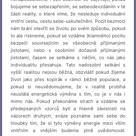
bojujeme se sebezapřením, se sebeodevzdáním v té
části reality, o které víme, že nesleduje individuální
vnitřní cestu, cestu sebe-uskutečnění. Pocit bezmoci
nám brání otevřít se životu po svém způsobu, pokud
to ale riskneme, pokud se vzdáme (klamného) pocitu
bezpečí souvisejícím se všeobecně přijímanými
jistotami, nebo s osobními dočasně přijímanými
jistotami, časem se setkáme s něčím, co nás jako
individualitu přesahuje. Tato nadosobní setkání s
vyšší realitou nejsou běžná, obzvlášť pokud žijeme
život jako přes kopírák v rámci běžné populace, a
pokud si neuvědomujeme, že v realitě probíhá
neustálá energetická výměna s tím, co je v nás i
mimo nás. Pokud překonáme strach a vzdáme se
předepsaných vzorců bytí a hlavně závislosti na
názorech druhých, snáze poznáme sami sebe do
hloubky tím, že si tyto výměny energie mezi vším
vnitřním a vnějším budeme plně uvědomovat.