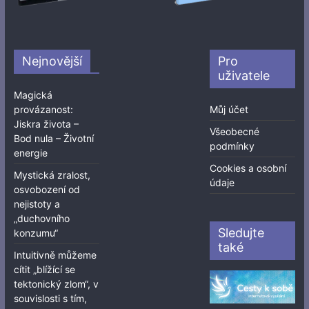
Nejnovější
Pro
uživatele
Magická
provázanost:
Můj účet
Jiskra života –
Všeobecné
Bod nula – Životní
podmínky
energie
Cookies a osobní
Mystická zralost,
údaje
osvobození od
nejistoty a
„duchovního
Sledujte
konzumu“
také
Intuitivně můžeme
cítit „blížící se
tektonický zlom“, v
souvislosti s tím,