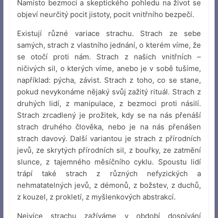
Namísto bezmoci a skeptického pohledu na život se
objeví neurčitý pocit jistoty, pocit vnitřního bezpečí.
Existují různé variace strachu. Strach ze sebe
samých, strach z vlastního jednání, o kterém víme, že
se otočí proti nám. Strach z našich vnitřních –
ničivých sil, o kterých víme, anebo je v sobě tušíme,
například: pýcha, závist. Strach z toho, co se stane,
pokud nevykonáme nějaký svůj zažitý rituál. Strach z
druhých lidí, z manipulace, z bezmoci proti násilí.
Strach zrcadlený je prožitek, kdy se na nás přenáší
strach druhého člověka, nebo je na nás přenášen
strach davový. Další variantou je strach z přírodních
jevů, ze skrytých přírodních sil, z bouřky, ze zatmění
slunce, z tajemného měsíčního cyklu. Spoustu lidí
trápí také strach z různých nefyzických a
nehmatatelných jevů, z démonů, z božstev, z duchů,
z kouzel, z prokletí, z myšlenkových abstrakcí.
Nejvíce strachu zažíváme v období dospívání