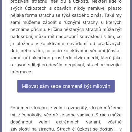
prožívání strachu, neklidu a úzkosti. Někteří lidé o
svých úzkostech a obavách nikdy nemluví, přesto
nějaká forma strachu se týká každého z nás. Také my
sami můžeme zápolit s různými strachy, u kterých
neznáme příčinu. Příčina některých strachů může být
nadosobní, může mít nadosobní souvislosti s tím, co
je uloženo v kolektivním nevědomí od pradávných
dob, nebo s tím, co je do kolektivního vědomí (často i
záměrně) ukládáno prostřednictvím médií, které jako
o závod sdílejí především negativní, strach vzbuzující
informace.
Milovat sám sebe znamená být milován
Fenomén strachu je velmi rozmanitý, strach můžeme
mít z čehokoliv, včetně ze sebe samých. Strach může
dosáhnout velmi extrémních variant, včetně
závislosti na strachu. Strach či úzkost se dostaví i v