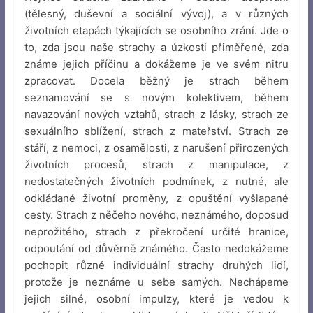
(tělesný, duševní a sociální vývoj), a v různých
životních etapách týkajících se osobního zrání. Jde o
to, zda jsou naše strachy a úzkosti přiměřené, zda
známe jejich příčinu a dokážeme je ve svém nitru
zpracovat. Docela běžný je strach během
seznamování se s novým kolektivem, během
navazování nových vztahů, strach z lásky, strach ze
sexuálního sblížení, strach z mateřství. Strach ze
stáří, z nemoci, z osamělosti, z narušení přirozených
životních procesů, strach z manipulace, z
nedostatečných životních podmínek, z nutné, ale
odkládané životní proměny, z opuštění vyšlapané
cesty. Strach z něčeho nového, neznámého, doposud
neprožitého, strach z překročení určité hranice,
odpoutání od důvěrně známého. Často nedokážeme
pochopit různé individuální strachy druhých lidí,
protože je neznáme u sebe samých. Nechápeme
jejich silné, osobní impulzy, které je vedou k