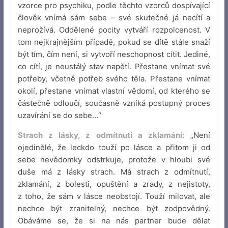
vzorce pro psychiku, podle těchto vzorců dospívající
člověk vnímá sám sebe – své skutečné já necítí a
neprožívá. Oddělené pocity vytváří rozpolcenost. V
tom nejkrajnějším případě, pokud se dítě stále snaží
být tím, čím není, si vytvoří neschopnost cítit. Jediné,
co cítí, je neustálý stav napětí. Přestane vnímat své
potřeby, včetně potřeb svého těla. Přestane vnímat
okolí, přestane vnímat vlastní vědomí, od kterého se
částečně odloučí, současně vzniká postupný proces
uzavírání se do sebe…“
Strach z lásky, z odmítnutí a zklamání:
„Není
ojedinělé, že leckdo touží po lásce a přitom ji od
sebe nevědomky odstrkuje, protože v hloubi své
duše má z lásky strach. Má strach z odmítnutí,
zklamání, z bolesti, opuštění a zrady, z nejistoty,
z toho, že sám v lásce neobstojí. Touží milovat, ale
nechce být zranitelný, nechce být zodpovědný.
Obáváme se, že si na nás partner bude dělat