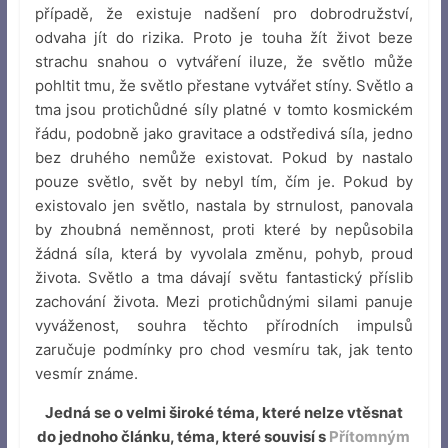
případě, že existuje nadšení pro dobrodružství,
odvaha jít do rizika. Proto je touha žít život beze
strachu snahou o vytváření iluze, že světlo může
pohltit tmu, že světlo přestane vytvářet stíny. Světlo a
tma jsou protichůdné síly platné v tomto kosmickém
řádu, podobně jako gravitace a odstředivá síla, jedno
bez druhého nemůže existovat. Pokud by nastalo
pouze světlo, svět by nebyl tím, čím je. Pokud by
existovalo jen světlo, nastala by strnulost, panovala
by zhoubná neměnnost, proti které by nepůsobila
žádná síla, která by vyvolala změnu, pohyb, proud
života. Světlo a tma dávají světu fantastický příslib
zachování života. Mezi protichůdnými silami panuje
vyváženost, souhra těchto přírodních impulsů
zaručuje podmínky pro chod vesmíru tak, jak tento
vesmír známe.
Jedná se o velmi široké téma, které nelze vtěsnat
do jednoho článku, téma, které souvisí s
Přítomným