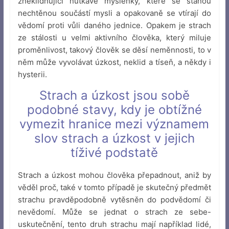
zneklidňující nutkavé myšlenky, které se stanou
nechtěnou součástí mysli a opakovaně se vtírají do
vědomí proti vůli daného jednice. Opakem je strach
ze stálosti u velmi aktivního člověka, který miluje
proměnlivost, takový člověk se děsí neměnnosti, to v
něm může vyvolávat úzkost, neklid a tíseň, a někdy i
hysterii.
Strach a úzkost jsou sobě
podobné stavy, kdy je obtížné
vymezit hranice mezi významem
slov strach a úzkost v jejich
tíživé podstatě
Strach a úzkost mohou člověka přepadnout, aniž by
věděl proč, také v tomto případě je skutečný předmět
strachu pravděpodobně vytěsněn do podvědomí či
nevědomí. Může se jednat o strach ze sebe-
uskutečnění, tento druh strachu mají například lidé,