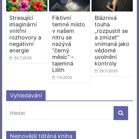
Stresující
Fiktivní
Bláznivá
imaginární
temné místo
touha
vnitřní
v našem
„rozpustit se
rozhovory a
nitru se
a zmizet“
negativní
nazývá
vnímaná jako
energie
“černý
vědomé
měsíc“ –
uvolnění
30.7.2025
tajemná
kontroly
Lilith
29.11.2025
7.4.2022
Vyhledávání
Nejnovější tištěná kniha