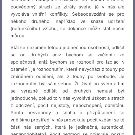
podvědomý strach ze ztráty svého já v nás ale
vyvolává vnitřní konflikty. Sebeodevzdání se pro
někoho druhého, například ve snaze udržení
(nefunkčního) vztahu, se dokonce může stát noční
můrou.
Stát se nezaměnitelnou jedinečnou osobností, odlišit
se od druhých aniž bychom se vyčlenili ze
společnosti, aniž bychom se rozhodli pro izolaci v
osamění, je rozhodnutím, které nevychází z touhy po
zmíněném odlišení, ale z touhy po svobodě. Je
rozhodnutím být sám sebou. Žít život po svém a tím
se výrazně odlišit od druhých nemusí být
jednoduché, pokud to v nás vyvolává úzkost a strach
z odcizení, pocit nejistoty, nepochopení, odmítání.
Pouta nesvobody a snaha o přizpůsobení se
vnějšímu prostředí v nás provokuje pocit vzdání se té
části nás samých, která je jedinečná, autentická,
nenapodobitelná. Pocit bezmoci se objevuje, pokud