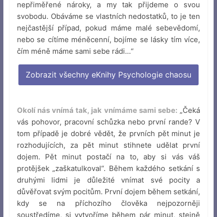
nepřiměřené nároky, a my tak přijdeme o svou
svobodu. Obáváme se vlastních nedostatků, to je ten
nejčastější případ, pokud máme malé sebevědomí,
nebo se cítíme méněcenní, bojíme se lásky tím více,
čím méně máme sami sebe rádi…“
Zobrazit všechny eKnihy Psychologie chaosu
Okolí nás vnímá tak, jak vnímáme sami sebe:
„Čeká
vás pohovor, pracovní schůzka nebo první rande? V
tom případě je dobré vědět, že prvních pět minut je
rozhodujících, za pět minut stihnete udělat první
dojem. Pět minut postačí na to, aby si vás váš
protějšek „zaškatulkoval“. Během každého setkání s
druhými lidmi je důležité vnímat své pocity a
důvěřovat svým pocitům. První dojem během setkání,
kdy se na příchozího člověka nejpozorněji
soustředíme, si vytvoříme během pár minut, stejně