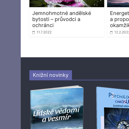
Jemnohmotné andělské
Energet
bytosti – průvodci a
a propo
ochránci
okamži
11.7.2022
12.2.202
Knižní novinky