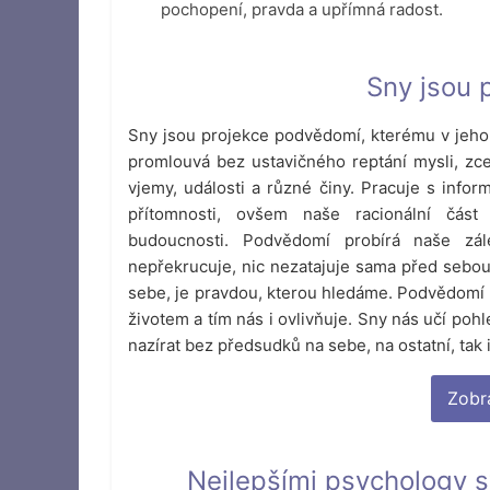
pochopení, pravda a upřímná radost.
Sny jsou 
Sny jsou projekce podvědomí,
kterému v jeho 
promlouvá bez ustavičného reptání mysli, zce
vjemy, události a různé činy. Pracuje s inf
přítomnosti, ovšem naše racionální část
budoucnosti.
Podvědomí probírá naše zále
nepřekrucuje, nic nezatajuje sama před sebou
sebe, je pravdou, kterou hledáme. Podvědomí 
životem a tím nás i ovlivňuje. Sny nás učí poh
nazírat bez předsudků na sebe, na ostatní, tak i
Zobr
Nejlepšími psychology s