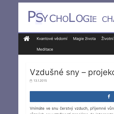
Kvantové vědomí
Magie života
Životní
Meditace
Vzdušné sny – proje
13.1.2015
Vnímáte ve snu čerstvý vzduch,
příjemné vůně