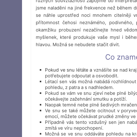
různých souvztažností zapojíme do interpreta
jsme naladěni na jiné frekvence než během d
se náhle uprostřed noci mnohem citelněji v
přítomnost čehosi neznámého, podivného,
okamžiku probuzení nezačínejte hned vědom
myšlenek, které produkuje vaše mysl i běhe
hlavou. Možná se nebudete stačit divit.
Co zname
Pokud ve snu létáte a
vznášíte se nad kra
potřebujete odpoutat a osvobodit.
Létací sen vás možná nabádá rozhlídnout s
pohledu, z patra a s nadhledem.
Pokud se vám ve snu zjeví nebe plné bílý
očekávejte zažehnání smutku a potíží.
Naopak temné nebe plné šedivých mračen 
Ve snu se také můžete ocitnout v poryve
emocí, můžete očekávat prudké změny ve 
Případně vás tento vzdušný sen jen nabá
zmítá ve víru nepochopení.
Možná se ve snu oddáváte pohledu na krá