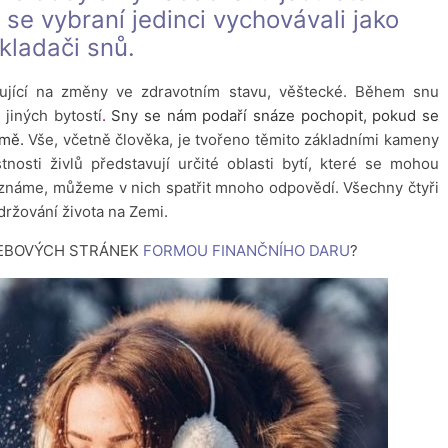
se vybraní jedinci vychovávali jako
kladači snů.
ující na změny ve zdravotním stavu, věštecké. Během snu
jiných bytostí
.
Sny se nám podaří snáze pochopit, pokud se
emě.
Vše, včetně člověka, je tvořeno těmito základními kameny
tnosti živlů představují určité oblasti bytí, které se mohou
eznáme, můžeme v nich spatřit mnoho odpovědí. Všechny čtyři
držování života na Zemi.
WEBOVÝCH STRÁNEK
FORMOU FINANČNÍHO DARU
?