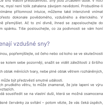
ce snů vlastní představivost. Sny jsou zrcadlem duše. V noci
ne, mysl není tolik zahalena závojem nevědomí. Probudíme-li
nímáme přítomnost intuice, můžeme také intenzivně vnímat
 přesto dokonale povědomého, vzdušného a éterického. V
ě přemýšlet. Ač to zní divně, ihned se zaposlouchejte do
m spánku. Tiše poslouchejte, co za podivnosti se vám honí
nají vzdušné sny?
jinou, popřemýšlejte, od čeho nebo od koho se ve skutečnosti
e kolem sebe pozorněji, snažit se vidět záležitosti z širšího
ch oblak měnících tvary, nebe plné oblak větrem rozháněných,
může být předzvěstí smutné události.
ch prudkého větru, to může znamenat, že jste lapeni ve výru
vztazích.
dá soustředit se na vlastní duši, která se možná osamocena
sné červánky za svítání – potom vězte, že vás čeká úspěch,