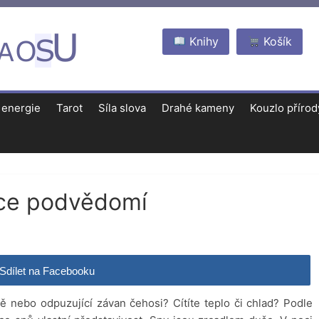
Knihy
Košík
 energie
Tarot
Síla slova
Drahé kameny
Kouzlo přírod
kce podvědomí
Sdílet na Facebooku
 nebo odpuzující závan čehosi? Cítíte teplo či chlad? Podle