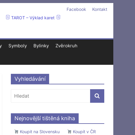
Facebook
Kontakt
TAROT – Výklad karet
y
Symboly
Bylinky
Zvěrokruh
Vyhledávání
Nejnovější tištěná kniha
Koupit na Slovensku
Koupit v ČR