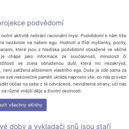
projekce podvědomí
noční aktivitě nebrání racionální mysl. Podvědomí k nám tiše
la nezávisle na našem egu. Hodnotí a třídí myšlenky, pocity,
ormacemi, které jsou z hlediska podvědomí obsažené ve věčné
 je chápe jako informace ze současnosti, minulosti či
žitosti se zcela obnaženou duší, která nic nezakrývá,
, není zatížená alibismem vlastního ega. Duše je zde sama za
ve své nekonečné paměti ukládá naprosto vše, co nás provází
ledět občas na sebe z té odvrácené, neviditelné strany, učí nás
 na různé vnější děje a životní okolnosti.
azit všechny eKnihy
vé doby a vykladači snů jsou staří