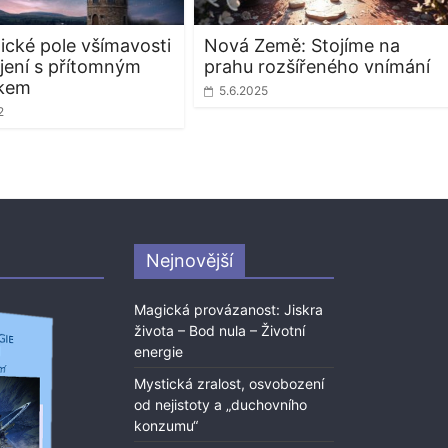
ické pole všímavosti
Nová Země: Stojíme na
jení s přítomným
prahu rozšířeného vnímání
kem
5.6.2025
2
Nejnovější
Magická provázanost: Jiskra
života – Bod nula – Životní
energie
Mystická zralost, osvobození
od nejistoty a „duchovního
konzumu“