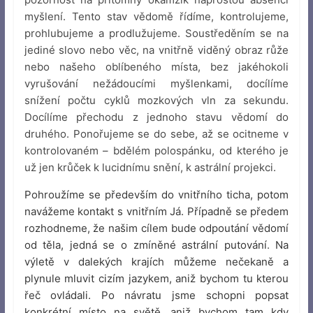
myšlení. Tento stav vědomě řídíme, kontrolujeme,
prohlubujeme a prodlužujeme. Soustředěním se na
jediné slovo nebo věc, na vnitřně viděný obraz růže
nebo našeho oblíbeného místa, bez jakéhokoli
vyrušování nežádoucími myšlenkami, docílíme
snížení počtu cyklů mozkových vln za sekundu.
Docílíme přechodu z jednoho stavu vědomí do
druhého. Ponořujeme se do sebe, až se ocitneme v
kontrolovaném – bdělém polospánku, od kterého je
už jen krůček k lucidnímu snění, k astrální projekci.
Pohroužíme se především do vnitřního ticha, potom
navážeme kontakt s vnitřním Já. Případně se předem
rozhodneme, že našim cílem bude odpoutání vědomí
od těla, jedná se o zmíněné astrální putování
.
Na
výletě v dalekých krajích můžeme nečekaně a
plynule mluvit cizím jazykem, aniž bychom tu kterou
řeč ovládali. Po návratu jsme schopni popsat
konkrétní místo na světě, aniž bychom tam kdy