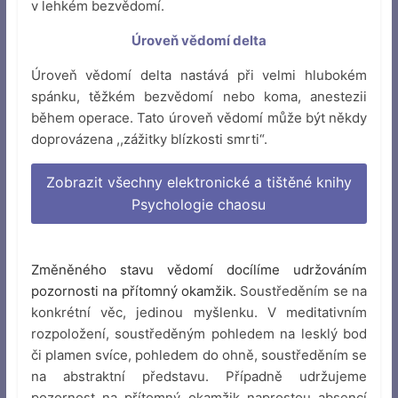
v lehkém bezvědomí.
Úroveň vědomí delta
Úroveň vědomí delta nastává při velmi hlubokém
spánku, těžkém bezvědomí nebo koma, anestezii
během operace. Tato úroveň vědomí může být někdy
doprovázena ,,zážitky blízkosti smrti“.
Zobrazit všechny elektronické a tištěné knihy
Psychologie chaosu
Změněného stavu vědomí docílíme udržováním
pozornosti na přítomný okamžik.
Soustředěním se na
konkrétní věc, jedinou myšlenku. V meditativním
rozpoložení, soustředěným pohledem na lesklý bod
či plamen svíce, pohledem do ohně, soustředěním se
na abstraktní představu. Případně udržujeme
pozornost na přítomný okamžik naprostou absencí