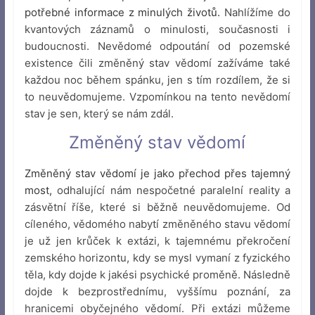
potřebné informace z minulých životů.
Nahlížíme do
kvantových záznamů o minulosti, současnosti i
budoucnosti. Nevědomé odpoutání od pozemské
existence čili změněný stav vědomí zažíváme také
každou noc během spánku, jen s tím rozdílem, že si
to neuvědomujeme. Vzpomínkou na tento nevědomí
stav je sen, který se nám zdál.
Změněný stav vědomí
Změněný stav vědomí je jako přechod přes tajemný
most,
odhalující nám nespočetné paralelní reality a
zásvětní říše, které si běžně neuvědomujeme. Od
cíleného, vědomého nabytí změněného stavu vědomí
je už jen krůček k extázi, k tajemnému překročení
zemského horizontu, kdy se mysl vymaní z fyzického
těla, kdy dojde k jakési psychické proměně. Následně
dojde k bezprostřednímu, vyššímu poznání, za
hranicemi obyčejného vědomí. Při extázi můžeme