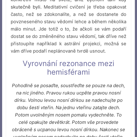
skutečně byli.
Meditativní cvičení je třeba opakovat
často, než se zdokonalíte, a než se dostanete do
povzneseného stavu vědomí lehce a během několika
málo minut. Jde totiž o to, že ačkoli se vám podaří
dostat se do změněného stavu vědomí, tak dříve než
přistoupíte například k astrální projekci, možná se
vám dříve podaří neplánovaně tvrdě usnout.
Vyrovnání rezonance mezi
hemisférami
Pohodlně se posaďte, soustřeďte se pouze na dech,
na nic jiného. Pravou rukou ucpěte pravou nosní
dírku. Volnou levou nosní dírkou se nadechujte po
dobu šesti vteřin. Na jednu vteřinu zatajte dech.
Potom uvolněným nosem pomalu vydechněte. To
celé opakujte devětkrát. Potom vše provedete
obráceně s ucpanou levou nosní dírkou. Nakonec se
uvolněným nosem nadechujte po dobu šesti vteřin.