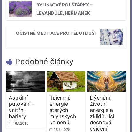
BYLINKOVÉ POLŠTÁŘKY –
LEVANDULE, HEŘMÁNEK
OČISTNÉ MEDITACE PRO TĚLO I DUŠI
Podobné články
Astrální
Tajemná
Dýchání,
putování –
energie
životní
vnitřní
starých
energie a
bariéry
mlýnských
zklidňující
kamenů
dechová
18.1.2015
cvičení
16.5.2025