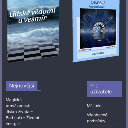
Nejnovější
Pro
uživatele
Magická
provázanost:
Můj účet
Jiskra života –
Všeobecné
Bod nula – Životní
podmínky
energie