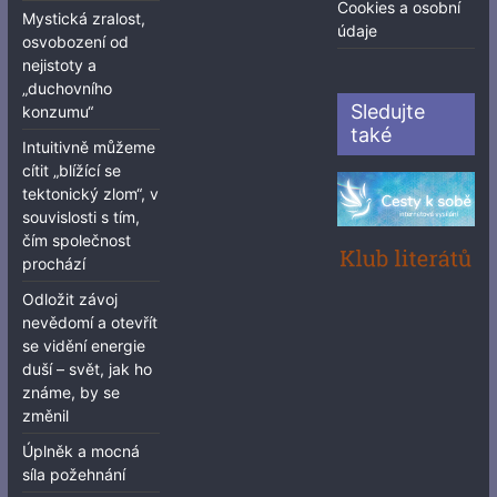
Cookies a osobní
Mystická zralost,
údaje
osvobození od
nejistoty a
„duchovního
Sledujte
konzumu“
také
Intuitivně můžeme
cítit „blížící se
tektonický zlom“, v
souvislosti s tím,
čím společnost
prochází
Odložit závoj
nevědomí a otevřít
se vidění energie
duší – svět, jak ho
známe, by se
změnil
Úplněk a mocná
síla požehnání