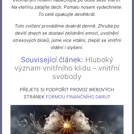
Na vteřinu zatajíte dech. Pomalu nosem vydechnete.
To celé opakujte devětkrát.
Toto cvičení provádíme dvakrát denně. Zhruba po
devíti dnech se dostaví zklidnění emocí, uvolnění
stresových bloků, jsme více vitální, zlepší se vnitřní
vidění i slyšení.
Související článek:
Hluboký
význam vnitřního klidu – vnitřní
svobody
PŘEJETE SI PODPOŘIT PROVOZ WEBOVÝCH
STRÁNEK
FORMOU FINANČNÍHO DARU
?