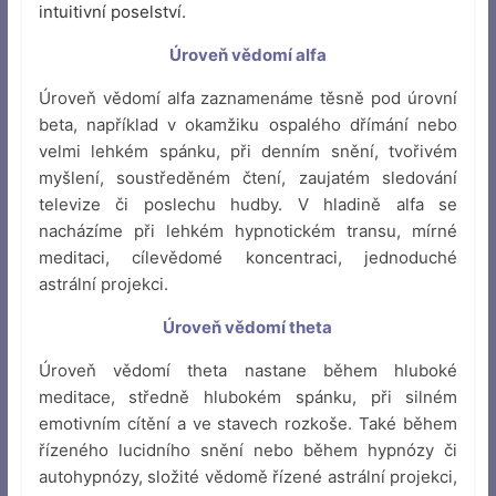
intuitivní poselství.
Úroveň vědomí alfa
Úroveň vědomí alfa zaznamenáme těsně pod úrovní
beta, například v okamžiku ospalého dřímání nebo
velmi lehkém spánku, při denním snění, tvořivém
myšlení, soustředěném čtení, zaujatém sledování
televize či poslechu hudby. V hladině alfa se
nacházíme při lehkém hypnotickém transu, mírné
meditaci, cílevědomé koncentraci, jednoduché
astrální projekci.
Úroveň vědomí theta
Úroveň vědomí theta nastane během hluboké
meditace, středně hlubokém spánku, při silném
emotivním cítění a ve stavech rozkoše. Také během
řízeného lucidního snění nebo během hypnózy či
autohypnózy, složité vědomě řízené astrální projekci,