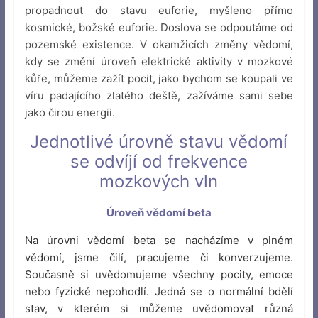
propadnout do stavu euforie, myšleno přímo
kosmické, božské euforie. Doslova se odpoutáme od
pozemské existence. V okamžicích změny vědomí,
kdy se změní úroveň elektrické aktivity v mozkové
kůře, můžeme zažít pocit, jako bychom se koupali ve
víru padajícího zlatého deště, zažíváme sami sebe
jako čirou energii.
Jednotlivé úrovně stavu vědomí
se odvíjí od frekvence
mozkových vln
Úroveň vědomí beta
Na úrovni vědomí beta se nacházíme v plném
vědomí, jsme čilí, pracujeme či konverzujeme.
Současně si uvědomujeme všechny pocity, emoce
nebo fyzické nepohodlí. Jedná se o normální bdělí
stav, v kterém si můžeme uvědomovat různá