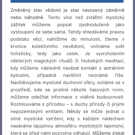
Změněný stav vědomí je stav navozený záměrně
nebo náhodně.
Tento více než zvláštní mystický
zážitek můžeme popsat zjednodušeně jako
vystoupení ze sebe sama. Tehdy shledáváme pravou
podstatu věcí, nahlížíme do minulosti, čteme v
kronice kolektivního nevědomí, vnímáme svět
holisticky, tedy jako celek. Je vyvrcholením
některých magických rituálů či hlubokých meditací,
kdy můžeme následně navázat kontakt s astrálními
bytostmi, případně navštívit neznámé říše.
Navštěvujeme mystické duchovní sféry, ocitáme se v
prostředí, kde se prolíná několik časových rovin,
můžeme odečítat informace z viděné budoucnosti.
Rozmlouváme s přírodou – s duchy přírody či jinými
nepozemskými entitami. Někdy se může jednat o
silné mystické vytržení, kdy s každým nádechem
nasáváme tajuplnou atmosféru mystických tajemství,
která se před námi pozvolna odhalují. M
ůžeme získat