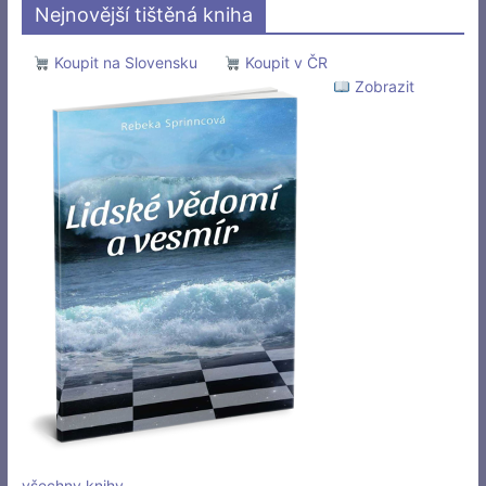
Nejnovější tištěná kniha
Koupit na Slovensku
Koupit v ČR
Zobrazit
všechny knihy