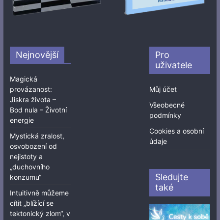
Nejnovější
Pro
uživatele
Magická
provázanost:
Můj účet
Jiskra života –
Všeobecné
Bod nula – Životní
podmínky
energie
Cookies a osobní
Mystická zralost,
údaje
osvobození od
nejistoty a
„duchovního
Sledujte
konzumu“
také
Intuitivně můžeme
cítit „blížící se
tektonický zlom“, v