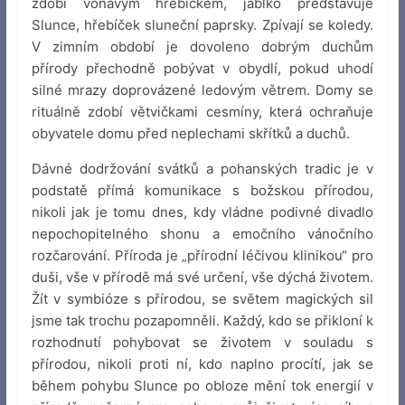
zdobí voňavým hřebíčkem, jablko představuje
Slunce, hřebíček sluneční paprsky. Zpívají se koledy.
V zimním období je dovoleno dobrým duchům
přírody přechodně pobývat v obydlí, pokud uhodí
silné mrazy doprovázené ledovým větrem. Domy se
rituálně zdobí větvičkami cesmíny, která ochraňuje
obyvatele domu před neplechami skřítků a duchů.
Dávné dodržování svátků a pohanských tradic je v
podstatě přímá komunikace s božskou přírodou,
nikoli jak je tomu dnes, kdy vládne podivné divadlo
nepochopitelného shonu a emočního vánočního
rozčarování. Příroda je „přírodní léčivou klinikou“ pro
duši, vše v přírodě má své určení, vše dýchá životem.
Žít v symbióze s přírodou, se světem magických sil
jsme tak trochu pozapomněli. Každý, kdo se přikloní k
rozhodnutí pohybovat se životem v souladu s
přírodou, nikoli proti ní, kdo naplno procítí, jak se
během pohybu Slunce po obloze mění tok energií v