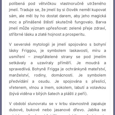
políbená pod větvičkou vlastnoručně utrženého
jmelí. Traduje se, že jmelí by si člověk neměl kupovat
sám, ale měl by ho dostat darem, aby jeho magická
moc a přinášené štěstí skutečně fungovalo. Barva
jmelí může význam upřesňovat: zelené přeje zdraví,
stříbrné lásku a zlaté hojnost a prosperitu.
V severské mytologii je jmelí spojováno s bohyní
lásky Friggou, je symbolem laskavosti, míru a
usmíření – znepřátelené strany se pod jmelím
setkávaly a uzavíraly příměří. Je moudrá a
spravedlivá. Bohyně Frigga je ochránkyně mateřství,
manželství, rodiny, domácnosti. Je symbolem
předvídání a osudu. Je spojována s přeslicí,
vřetenem, vlnou a lnem, sokolem, labutí a volavkou
(bývá viděna v bílých šatech a plášti z peří).
V období slunovratu se v krbu slavnostně zapaluje
dubové, bukové nebo jasanové dřevo. Jablka se