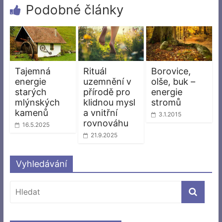
Podobné články
Tajemná
Rituál
Borovice,
energie
uzemnění v
olše, buk –
starých
přírodě pro
energie
mlýnských
klidnou mysl
stromů
kamenů
a vnitřní
3.1.2015
rovnováhu
16.5.2025
21.9.2025
Vyhledávání