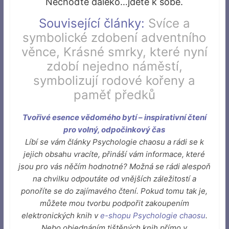
Nechoďte daleko…jděte k sobě.
Související články:
Svíce a
symbolické zdobení adventního
věnce
,
Krásné smrky, které nyní
zdobí nejedno náměstí,
symbolizují rodové kořeny a
paměť předků
Tvořivé esence vědomého bytí – inspirativní čtení
pro volný, odpočinkový čas
Líbí se vám články Psychologie chaosu a rádi se k
jejich obsahu vracíte, přináší vám informace, které
jsou pro vás něčím hodnotné? Možná se rádi alespoň
na chvilku odpoutáte od vnějších záležitostí a
ponoříte se do zajímavého čtení. Pokud tomu tak je,
můžete mou tvorbu podpořit zakoupením
elektronických knih v
e-shopu Psychologie chaosu
.
Nebo objednáním tištěných knih přímo v