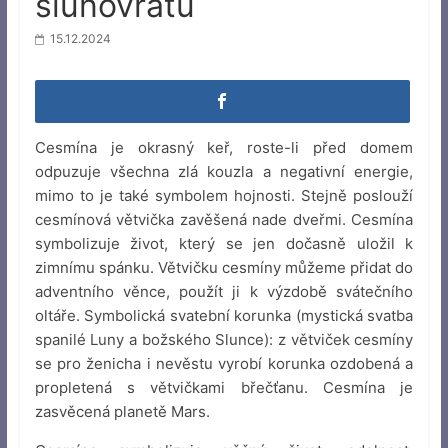
slunovratu
15.12.2024
Cesmína je okrasný keř, roste-li před domem
odpuzuje všechna zlá kouzla a negativní energie,
mimo to je také symbolem hojnosti. Stejně poslouží
cesmínová větvička zavěšená nade dveřmi. Cesmína
symbolizuje život, který se jen dočasně uložil k
zimnímu spánku. Větvičku cesmíny můžeme přidat do
adventního věnce, použít ji k výzdobě svátečního
oltáře. Symbolická svatební korunka (mystická svatba
spanilé Luny a božského Slunce): z větviček cesmíny
se pro ženicha i nevěstu vyrobí korunka ozdobená a
propletená s větvičkami břečťanu. Cesmína je
zasvěcená planetě Mars.