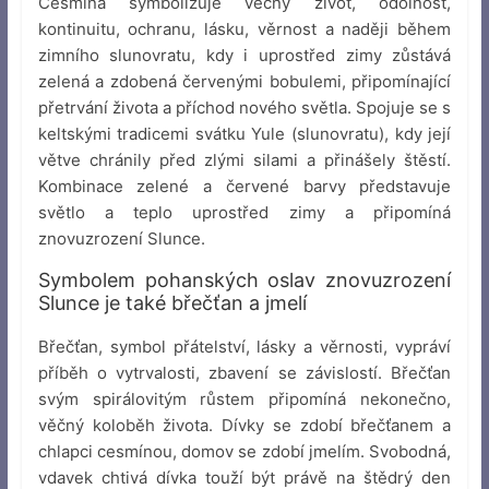
Cesmína symbolizuje věčný život, odolnost,
kontinuitu, ochranu, lásku, věrnost a naději během
zimního slunovratu, kdy i uprostřed zimy zůstává
zelená a zdobená červenými bobulemi, připomínající
přetrvání života a příchod nového světla. Spojuje se s
keltskými tradicemi svátku Yule (slunovratu), kdy její
větve chránily před zlými silami a přinášely štěstí.
Kombinace zelené a červené barvy představuje
světlo a teplo uprostřed zimy a připomíná
znovuzrození Slunce.
Symbolem pohanských oslav znovuzrození
Slunce je také břečťan a jmelí
Břečťan, symbol přátelství, lásky a věrnosti, vypráví
příběh o vytrvalosti, zbavení se závislostí. Břečťan
svým spirálovitým růstem připomíná nekonečno,
věčný koloběh života. Dívky se zdobí břečťanem a
chlapci cesmínou, domov se zdobí jmelím. Svobodná,
vdavek chtivá dívka touží být právě na štědrý den