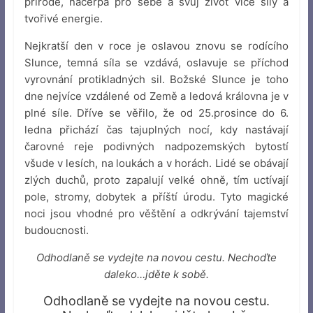
přírodě, načerpá pro sebe a svůj život více síly a
tvořivé energie.
Nejkratší den v roce je oslavou znovu se rodícího
Slunce, temná síla se vzdává, oslavuje se příchod
vyrovnání protikladných sil. Božské Slunce je toho
dne nejvíce vzdálené od Země a ledová královna je v
plné síle. Dříve se věřilo, že od 25.prosince do 6.
ledna přichází čas tajuplných nocí, kdy nastávají
čarovné reje podivných nadpozemských bytostí
všude v lesích, na loukách a v horách. Lidé se obávají
zlých duchů, proto zapalují velké ohně, tím uctívají
pole, stromy, dobytek a příští úrodu. Tyto magické
noci jsou vhodné pro věštění a odkrývání tajemství
budoucnosti.
Odhodlaně se vydejte na novou cestu. Nechoďte
daleko…jděte k sobě.
Odhodlaně se vydejte na novou cestu.