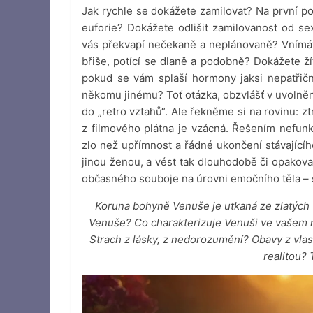
Jak rychle se dokážete zamilovat? Na první po
euforie? Dokážete odlišit zamilovanost od se
vás překvapí nečekaně a neplánovaně? Vnímáte 
břiše, potící se dlaně a podobně? Dokážete žít
pokud se vám splaší hormony jaksi nepatřičně,
někomu jinému? Toť otázka, obzvlášť v uvolněn
do „retro vztahů“. Ale řekněme si na rovinu: z
z filmového plátna je vzácná. Řešením nefun
zlo než upřímnost a řádné ukončení stávající
jinou ženou, a vést tak dlouhodobě či opakova
občasného souboje na úrovni emočního těla –
Koruna bohyně Venuše je utkaná ze zlatých v
Venuše? Co charakterizuje Venuši ve vašem n
Strach z lásky, z nedorozumění? Obavy z vlas
realitou?