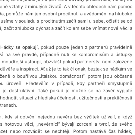
ené vztahy z minulých životů. A v těchto ohledech nám pomoc
da, pomůže nám jen osobní procitnutí a uvědomění na hluboké
usíme v souladu s procitnutím začít sami u sebe, očistit se od
í, začít zhluboka dýchat a začít kolem sebe vnímat nové věci a
 Hádky se opakují
, pokud pouze jeden z partnerů pravidelně
trvá na své pravdě, případně nutí ke kompromisům a ústupky
že moudřejší ustoupí, obzvlášť pokud partnerství není založené
věře a inspiraci. Ať už je to tak či onak, beztak se hádkám ve
ženě o bouřlivou „italskou domácnost“, potom jsou občasné
ou úroveň. Především v případě, kdy partneři smysluplně
 je destruktivní. Také pokud je možné se na závěr vypjaté
dnotit situaci z hlediska účelnosti, užitečnosti a praktičnosti
tranách.
h, kdy si dotyční nejednu nevěru bez výčitek užívají, a když
 hotovou věcí, „nevěrníci“ bývají zdrceni a tvrdí, že svého
házet nebo rozvádět se nechtějí. Potom nastává čas hádek,