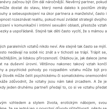
anévry začnou být čím dál náročnější. Nevěrný partner, pokud
může dostat do stavu, který nemá daleko k pocitům ztráty
 touhy a sebeuspokojení na úkor partnera a manželství, často i
pnost rozeznávat realitu, pokud musí zvládat strategii dvojího
cizení v komunikační i intimní sexuální oblasti, přestože vztah
hezky a uspořádaně. Stejně tak děti často vycítí, že s mámou a
ich paralelních vztahů nikdo neví. Ale stejně tak často se mýlí.
sto nedávají na sobě nic znát a v tichosti se trápí. Trápit se,
ežitějším, je lidskou přirozeností. Otázkou je, jak dalece jsme
vat na duševní úrovni. Většinou nakonec takový vztah končí
áhy a psychické pohody po rozpadlém vztahu může být pro
ěný člověk může čelit psychickému či somatickému onemocnění
káže zdůvodnit, že vztahy jsou nám také zrcadlem. A že je
 kdy jeden druhému partneři předají to, co si ve vztahu předat
svým vzhledem a stylem života, erotickým nábojem, svou
me, že se jedná jen o povrchní důvody přitažlivosti, někdy se