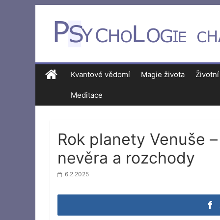
Kvantové vědomí
Magie života
Životní
Meditace
Rok planety Venuše – 
nevěra a rozchody
6.2.2025