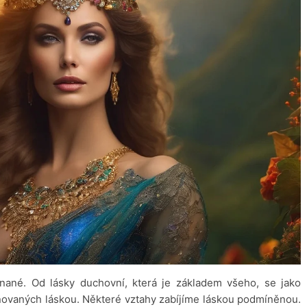
ané. Od lásky duchovní, která je základem všeho, se jako
unovaných láskou. Některé vztahy zabíjíme láskou podmíněnou.