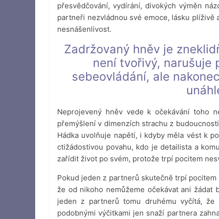
přesvědčování, vydírání, divokých výměn ná
partneři nezvládnou své emoce, lásku plíživě 
nesnášenlivost.
Zadržovaný hněv je zneklidňu
není tvořivý, narušuje 
sebeovládání, ale nakonec
unáhl
Neprojevený hněv vede k očekávání toho n
přemýšlení v dimenzích strachu z budoucnosti.
Hádka uvolňuje napětí, i kdyby měla vést k p
ctižádostivou povahu, kdo je detailista a kom
zařídit život po svém, protože trpí pocitem nes
Pokud jeden z partnerů skutečně trpí pocitem
že od nikoho nemůžeme očekávat ani žádat b
jeden z partnerů tomu druhému vyčítá, že 
podobnými výčitkami jen snaží partnera zahna