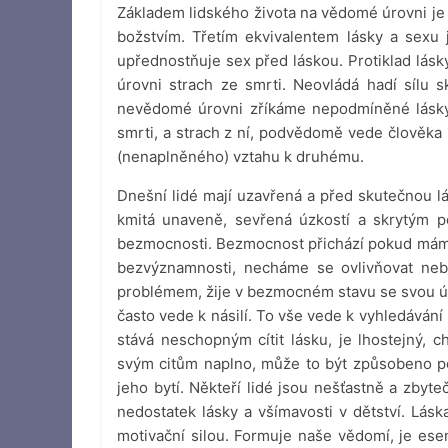
Základem lidského života na vědomé úrovni je 
božstvím. Třetím ekvivalentem lásky a sexu
upřednostňuje sex před láskou. Protiklad lásk
úrovni strach ze smrti. Neovládá hadí sílu 
nevědomé úrovni zříkáme nepodmíněné lásky
smrti, a strach z ní, podvědomě vede člověka 
(nenaplněného) vztahu k druhému.
Dnešní lidé mají uzavřená a před skutečnou l
kmitá unaveně, sevřená úzkostí a skrytým p
bezmocnosti. Bezmocnost přichází pokud máme 
bezvýznamnosti, necháme se ovlivňovat neb
problémem, žije v bezmocném stavu se svou úz
často vede k násilí. To vše vede k vyhledávání 
stává neschopným cítit lásku, je lhostejný,
svým citům naplno, může to být způsobeno 
jeho bytí. Někteří lidé jsou nešťastně a zby
nedostatek lásky a všímavosti v dětství. Lásk
motivační silou. Formuje naše vědomí, je esen