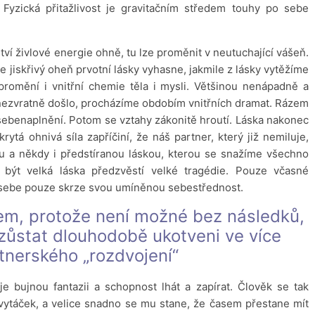
 Fyzická přitažlivost je gravitačním středem touhy po sebe
ví živlové energie ohně, tu lze proměnit v neutuchající vášeň.
le jiskřivý oheň prvotní lásky vyhasne, jakmile z lásky vytěžíme
promění i vnitřní chemie těla i mysli. Většinou nenápadně a
 nezvratně došlo, procházíme obdobím vnitřních dramat. Rázem
sebenaplnění. Potom se vztahy zákonitě hroutí. Láska nakonec
krytá ohnivá síla zapříčiní, že náš partner, který již nemiluje,
a někdy i předstíranou láskou, kterou se snažíme všechno
 být velká láska předzvěstí velké tragédie. Pouze včasné
em sebe pouze skrze svou umíněnou sebestřednost.
em, protože není možné bez následků,
 zůstat dlouhodobě ukotveni ve více
tnerského „rozdvojení“
bujnou fantazii a schopnost lhát a zapírat. Člověk se tak
vytáček, a velice snadno se mu stane, že časem přestane mít