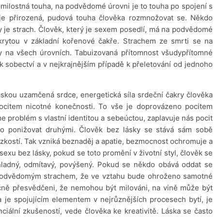
milostná touha, na podvědomé úrovni je to touha po spojení s
 je přirozená, pudová touha člověka rozmnožovat se. Někdo
y je strach. Člověk, který je sexem posedlí, má na podvědomé
skrytou v základní kořenové čakře. Strachem ze smrti se na
 na všech úrovních. Tabuizovaná přítomnost všudypřítomné
k sobectví a v nejkrajnějším případě k přeletování od jednoho
áskou uzamčená srdce, energetická síla srdeční čakry člověka
ocitem nicotné konečnosti. To vše je doprovázeno pocitem
problém s vlastní identitou a sebeúctou, zaplavuje nás pocit
o ponižovat druhými. Člověk bez lásky se stává sám sobě
kostí. Tak vzniká beznaděj a apatie, bezmocnost ochromuje a
sexu bez lásky, pokud se toto promění v životní styl, člověk se
 chladný, odmítavý, povýšený. Pokud se někdo obává oddat se
podvědomým strachem, že ve vztahu bude ohroženo samotné
tečně přesvědčeni, že nemohou být milováni, na vině může být
a je spojujícím elementem v nejrůznějších procesech bytí, je
ciální zkušeností, vede člověka ke kreativitě. Láska se často