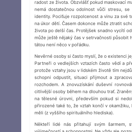
radost ze života. Obzvlášť pokud maskovací m
nemá dostatečnou odolnost vůči stresu, se 
identity. Pociťuje rozpolcenost a vinu za své
na úkor dětí. Časem dokonce může ztratit scho
života po delší čas. Protějšek snadno vycítí od
může ještě nějaký čas v setrvačnosti působit 
tátou není něco v pořádku.
Nevěrné osoby si často myslí, že o existenci jej
Partneři o vedlejších vztazích často vědí a pře
protože vztahy jsou v lidském životě tím nejdůl
schopni odpustit, situaci přijmout a zpraco
rozchodem. A znovuzískání duševní rovnov
citlivější osoby během na dlouhou trať. Zran
na tělesné úrovni, především pokud si nedo
přirozené také to, že vztah končí v okamžiku,
měli (z vyššího spirituálního hlediska).
Někteří lidé nás přitahují svým šarmem, 
výjimečností a schopnostmi. Ne vždy ale pozná