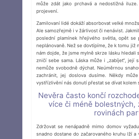
může zdát jako prchavá a nedostižná iluze.
projevení.
Zamilovaní lidé dokáží absorbovat velké množst
Ale samozřejmě i v žárlivost či nenávist. Jakmi
poslední plamínek hřejivého světla, opět se 
neplánovaně. Než se dovtípíme, že k tomu již
nám dojde, že jsme mylně skrze lásku hledali 
zničí sebe sama. Láska může i „zabíjet“, její s
nemůže svobodně dýchat. Neúměrnou snahou 
zachránit, jej doslova dusíme. Někdy může
vystřízlivění nás donutí přestat se dívat kol
Nevěra často končí rozchod
více či méně bolestných,
rovinách par
Zdržovat se nenápadně mimo domov vyžaduje 
snadno dostane do začarovaného kruhu lží a 