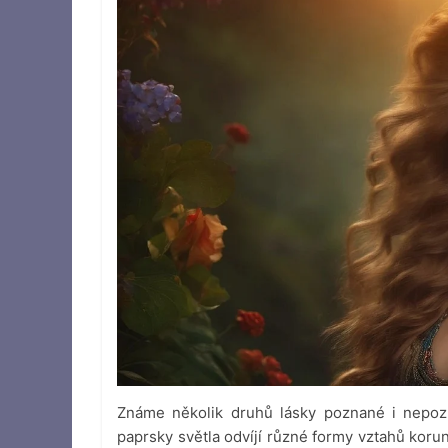
Známe několik druhů lásky poznané i nepozn
paprsky světla odvíjí různé formy vztahů kor