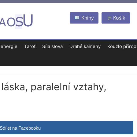
Knihy
Košík
 energie
Tarot
Síla slova
Drahé kameny
Kouzlo přírod
láska, paralelní vztahy,
Sdílet na Facebooku