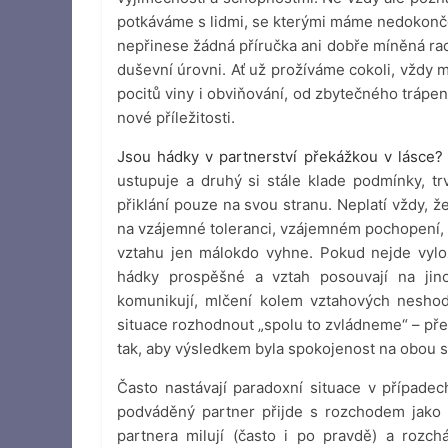
potkáváme s lidmi, se kterými máme nedokonč
nepřinese žádná příručka ani dobře míněná ra
duševní úrovni. Ať už prožíváme cokoli, vždy m
pocitů viny i obviňování, od zbytečného trápen
nové příležitosti.
Jsou hádky v partnerství překážkou v lásce?
ustupuje a druhý si stále klade podmínky, 
přiklání pouze na svou stranu. Neplatí vždy, 
na vzájemné toleranci, vzájemném pochopení, dů
vztahu jen málokdo vyhne. Pokud nejde vylo
hádky prospěšné a vztah posouvají na jin
komunikují, mlčení kolem vztahových neshod
situace rozhodnout „spolu to zvládneme“ – přeho
tak, aby výsledkem byla spokojenost na obou s
Často nastávají paradoxní situace v případec
podváděný partner přijde s rozchodem jako s
partnera milují (často i po pravdě) a rozc