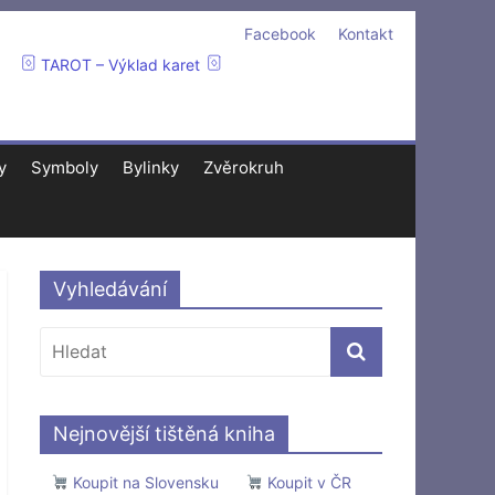
Facebook
Kontakt
TAROT – Výklad karet
y
Symboly
Bylinky
Zvěrokruh
Vyhledávání
Nejnovější tištěná kniha
Koupit na Slovensku
Koupit v ČR