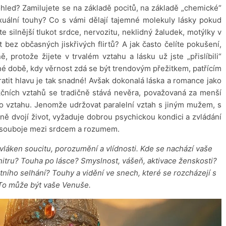
hled? Zamilujete se na základě pocitů, na základě „chemické“
xuální touhy? Co s vámi dělají tajemné molekuly lásky pokud
silnější tlukot srdce, nervozitu, neklidný žaludek, motýlky v
 bez občasných jiskřivých flirtů? A jak často čelíte pokušení,
 protože žijete v trvalém vztahu a lásku už jste „přislíbili“
é době, kdy věrnost zdá se být trendovým přežitkem, patřícím
tratit hlavu je tak snadné! Avšak dokonalá láska a romance jako
kčních vztahů se tradičně stává nevěra, považovaná za menší
ho vztahu. Jenomže udržovat paralelní vztah s jiným mužem, s
ně dvojí život, vyžaduje dobrou psychickou kondici a zvládání
 souboje mezi srdcem a rozumem.
láken soucitu, porozumění a vlídnosti. Kde se nachází vaše
itru? Touha po lásce? Smyslnost, vášeň, aktivace ženskosti?
tního selhání? Touhy a vidění ve snech, které se rozcházejí s
 To může být vaše Venuše.