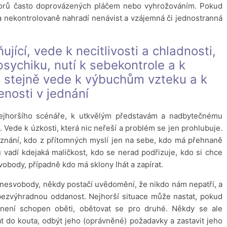
zorů často doprovázených pláčem nebo vyhrožováním. Pokud
a nekontrolovaně nahradí nenávist a vzájemná či jednostranná
jící, vede k necitlivosti a chladnosti,
psychiku, nutí k sebekontrole a k
 stejně vede k výbuchům vzteku a k
enosti v jednání
ejhoršího scénáře, k utkvělým představám a nadbytečnému
 Vede k úzkosti, která nic neřeší a problém se jen prohlubuje.
oznání, kdo z přítomných myslí jen na sebe, kdo má přehnaně
u vadí kdejaká maličkost, kdo se nerad podřizuje, kdo si chce
vobody, případně kdo má sklony lhát a zapírat.
 nesvobody, někdy postačí uvědomění, že nikdo nám nepatří, a
ezvýhradnou oddanost. Nejhorší situace může nastat, pokud
není schopen oběti, obětovat se pro druhé. Někdy se ale
t do kouta, odbýt jeho (oprávněné) požadavky a zastavit jeho