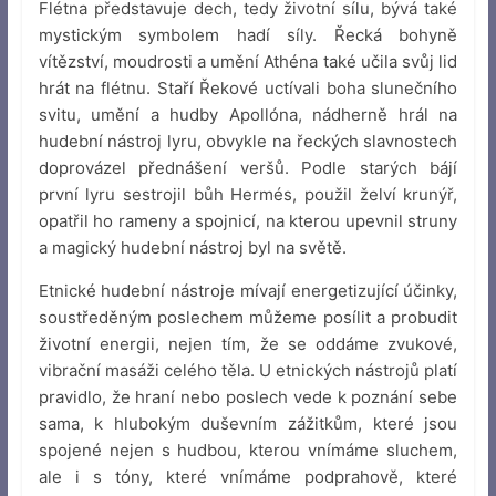
Flétna představuje dech, tedy životní sílu, bývá také
mystickým symbolem hadí síly. Řecká bohyně
vítězství, moudrosti a umění Athéna také učila svůj lid
hrát na flétnu. Staří Řekové uctívali boha slunečního
svitu, umění a hudby Apollóna, nádherně hrál na
hudební nástroj lyru, obvykle na řeckých slavnostech
doprovázel přednášení veršů. Podle starých bájí
první lyru sestrojil bůh Hermés, použil želví krunýř,
opatřil ho rameny a spojnicí, na kterou upevnil struny
a magický hudební nástroj byl na světě.
Etnické hudební nástroje mívají energetizující účinky,
soustředěným poslechem můžeme posílit a probudit
životní energii, nejen tím, že se oddáme zvukové,
vibrační masáži celého těla. U etnických nástrojů platí
pravidlo, že hraní nebo poslech vede k poznání sebe
sama, k hlubokým duševním zážitkům, které jsou
spojené nejen s hudbou, kterou vnímáme sluchem,
ale i s tóny, které vnímáme podprahově, které