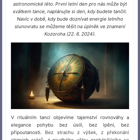
astronomické léto. První letní den pro nás může být
svátkem tance, naplánujte si den, kdy budete tančit.
Navíc v době, kdy bude doznívat energie letního
slunovratu se můžeme těšit na úplněk ve znamení
Kozoroha (22. 6. 2024).
V rituálním tanci objevíme tajemství rovnováhy a
elegance pohybu bez úsilí, bez lpění, bez
připoutanosti.
Bez strachu z výšek, z překonání
strmých srázů, z prudkého větru prohánějícího se