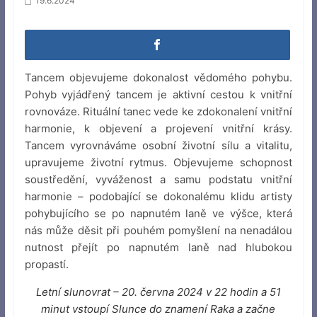
19.6.2024
Tancem objevujeme dokonalost vědomého pohybu.
Pohyb vyjádřený tancem je aktivní cestou k vnitřní
rovnováze. Rituální tanec vede ke zdokonalení vnitřní
harmonie, k objevení a projevení vnitřní krásy.
Tancem vyrovnáváme osobní životní sílu a vitalitu,
upravujeme životní rytmus. Objevujeme schopnost
soustředění, vyváženost a samu podstatu vnitřní
harmonie – podobající se dokonalému klidu artisty
pohybujícího se po napnutém laně ve výšce, která
nás může děsit při pouhém pomyšlení na nenadálou
nutnost přejít po napnutém laně nad hlubokou
propastí.
Letní slunovrat – 20. června 2024 v 22 hodin a 51
minut vstoupí Slunce do znamení Raka a začne