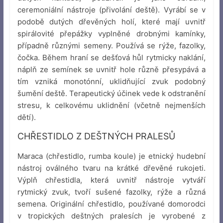
ceremoniální nástroje (přivolání deště). Vyrábí se v
podobě dutých dřevěných holí, které mají uvnitř
spirálovité přepážky vyplněné drobnými kamínky,
případně různými semeny. Používá se rýže, fazolky,
čočka. Během hraní se dešťová hůl rytmicky naklání,
náplň ze semínek se uvnitř hole různě přesypává a
tím vzniká monotónní, uklidňující zvuk podobný
šumění deště. Terapeutický účinek vede k odstranění
stresu, k celkovému uklidnění (včetně nejmenších
dětí).
CHŘESTIDLO Z DEŠTNÝCH PRALESŮ
Maraca (chřestidlo, rumba koule) je etnický hudební
nástroj oválného tvaru na krátké dřevěné rukojeti.
Výplň chřestidla, která uvnitř nástroje vytváří
rytmický zvuk, tvoří sušené fazolky, rýže a různá
semena. Originální chřestidlo, používané domorodci
v tropických deštných pralesích je vyrobené z