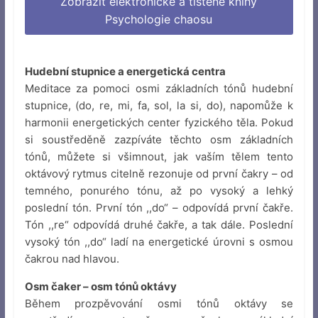
Zobrazit elektronické a tištěné knihy
Psychologie chaosu
Hudební stupnice a energetická centra
Meditace za pomoci osmi základních tónů hudební
stupnice, (do, re, mi, fa, sol, la si, do), napomůže k
harmonii energetických center fyzického těla. Pokud
si soustředěně zazpíváte těchto osm základních
tónů, můžete si všimnout, jak vaším tělem tento
oktávový rytmus citelně rezonuje od první čakry – od
temného, ponurého tónu, až po vysoký a lehký
poslední tón. První tón ,,do“ – odpovídá první čakře.
Tón ,,re“ odpovídá druhé čakře, a tak dále. Poslední
vysoký tón ,,do“ ladí na energetické úrovni s osmou
čakrou nad hlavou.
Osm čaker – osm tónů oktávy
Během prozpěvování osmi tónů oktávy se