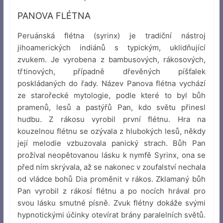
PANOVA FLÉTNA
Peruánská flétna (syrinx) je tradiční nástroj
jihoamerických indiánů s typickým, uklidňující
zvukem. Je vyrobena z bambusových, rákosových,
třtinových, případně dřevěných píšťalek
poskládaných do řady. Název Panova flétna vychází
ze starořecké mytologie, podle které to byl bůh
pramenů, lesů a pastýřů Pan, kdo světu přinesl
hudbu. Z rákosu vyrobil první flétnu. Hra na
kouzelnou flétnu se ozývala z hlubokých lesů, někdy
její melodie vzbuzovala panický strach. Bůh Pan
prožíval neopětovanou lásku k nymfě Syrinx, ona se
před ním skrývala, až se nakonec v zoufalství nechala
od vládce bohů Dia proměnit v rákos. Zklamaný bůh
Pan vyrobil z rákosí flétnu a po nocích hrával pro
svou lásku smutné písně. Zvuk flétny dokáže svými
hypnotickými účinky otevírat brány paralelních světů.