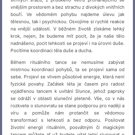
vnějším prostorem a bez strachu z divokých vnitřních
bouří. Ve vědomém pohybu najdeme úlevu jak
tělesnou, tak i psychickou. Osvojíme si rychlé reakce
na vnější události. V běžném životě získáme lehký
krok, nejen, že budeme mít pocit, že je naše tělo
nadnášeno, pocit lehkosti se projeví i na úrovni duše.
Pocítíme koordinaci těla duše a ducha.
Během rituálního tance se nemusíme zabývat
mistrnou koordinací pohybů, ta se projeví sama od
sebe. Projeví se vlivem působivé energie, která není
fyzické povahy. Začátek léta je časem pro radost
vyjádřenou tancem k uvítání Slunce, jehož paprsky
se odráží v oblasti sluneční pleteně. Vše, co v nás
rozkvete o slunovratu se stane podporou pro naději a
víru a pomůže nám protančit se vědomou
transformací s lehkostí a bez odporu. Posilovat
životní energii rituálním, posvátným či magickým
tancem můžete ať už budete vítat letní slunovrat o