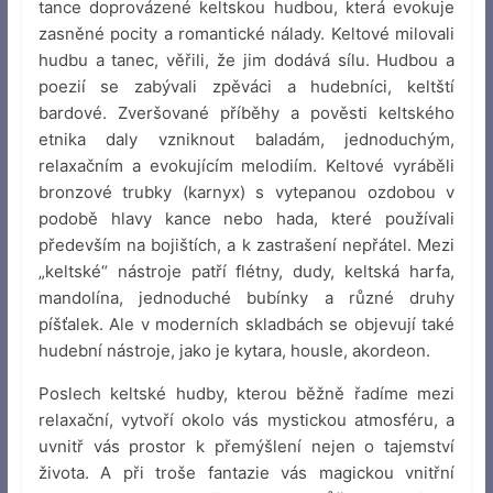
tance doprovázené keltskou hudbou, která evokuje
zasněné pocity a romantické nálady. Keltové milovali
hudbu a tanec, věřili, že jim dodává sílu. Hudbou a
poezií se zabývali zpěváci a hudebníci, keltští
bardové. Zveršované příběhy a pověsti keltského
etnika daly vzniknout baladám, jednoduchým,
relaxačním a evokujícím melodiím. Keltové vyráběli
bronzové trubky (karnyx) s vytepanou ozdobou v
podobě hlavy kance nebo hada, které používali
především na bojištích, a k zastrašení nepřátel. Mezi
„keltské“ nástroje patří flétny, dudy, keltská harfa,
mandolína, jednoduché bubínky a různé druhy
píšťalek. Ale v moderních skladbách se objevují také
hudební nástroje, jako je kytara, housle, akordeon.
Poslech keltské hudby, kterou běžně řadíme mezi
relaxační, vytvoří okolo vás mystickou atmosféru, a
uvnitř vás prostor k přemýšlení nejen o tajemství
života. A při troše fantazie vás magickou vnitřní