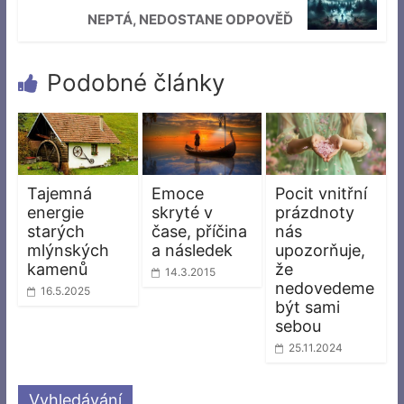
NEPTÁ, NEDOSTANE ODPOVĚĎ
Podobné články
Tajemná
Emoce
Pocit vnitřní
energie
skryté v
prázdnoty
starých
čase, příčina
nás
mlýnských
a následek
upozorňuje,
kamenů
že
14.3.2015
nedovedeme
16.5.2025
být sami
sebou
25.11.2024
Vyhledávání