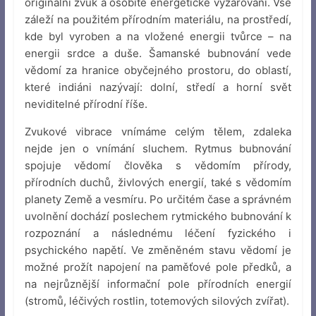
originální zvuk a osobité energetické vyzařování. Vše
záleží na použitém přírodním materiálu, na prostředí,
kde byl vyroben a na vložené energii tvůrce – na
energii srdce a duše. Šamanské bubnování vede
vědomí za hranice obyčejného prostoru, do oblastí,
které indiáni nazývají: dolní, středí a horní svět
neviditelné přírodní říše.
Zvukové vibrace vnímáme celým tělem, zdaleka
nejde jen o vnímání sluchem. Rytmus bubnování
spojuje vědomí člověka s vědomím přírody,
přírodních duchů, živlových energií, také s vědomím
planety Země a vesmíru. Po určitém čase a správném
uvolnění dochází poslechem rytmického bubnování k
rozpoznání a následnému léčení fyzického i
psychického napětí. Ve změněném stavu vědomí je
možné prožít napojení na paměťové pole předků, a
na nejrůznější informační pole přírodních energií
(stromů, léčivých rostlin, totemových silových zvířat).