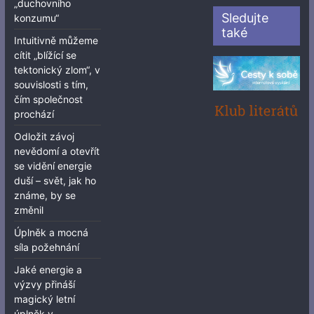
„duchovního
Sledujte
konzumu“
také
Intuitivně můžeme
cítit „blížící se
tektonický zlom“, v
souvislosti s tím,
čím společnost
prochází
Odložit závoj
nevědomí a otevřít
se vidění energie
duší – svět, jak ho
známe, by se
změnil
Úplněk a mocná
síla požehnání
Jaké energie a
výzvy přináší
magický letní
úplněk v