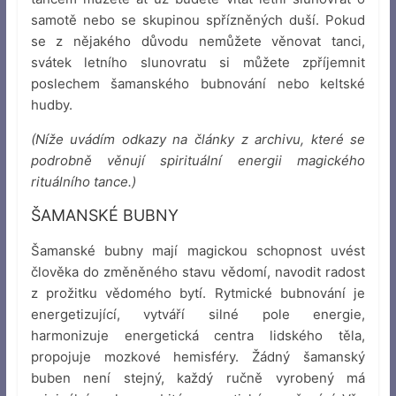
samotě nebo se skupinou spřízněných duší. Pokud
se z nějakého důvodu nemůžete věnovat tanci,
svátek letního slunovratu si můžete zpříjemnit
poslechem šamanského bubnování nebo keltské
hudby.
(Níže uvádím odkazy na články z archivu, které se
podrobně věnují spirituální energii magického
rituálního tance.)
ŠAMANSKÉ BUBNY
Šamanské bubny mají magickou schopnost uvést
člověka do změněného stavu vědomí, navodit radost
z prožitku vědomého bytí. Rytmické bubnování je
energetizující, vytváří silné pole energie,
harmonizuje energetická centra lidského těla,
propojuje mozkové hemisféry. Žádný šamanský
buben není stejný, každý ručně vyrobený má