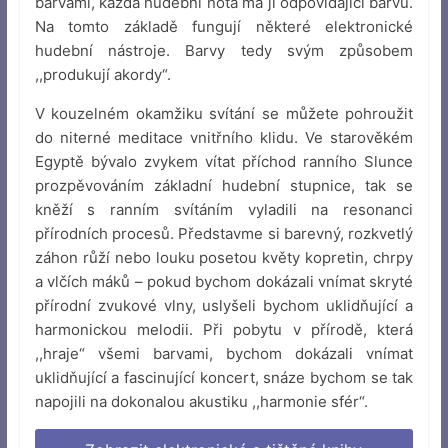
barvami, každá hudební nota má jí odpovídající barvu.
Na tomto základě fungují některé elektronické
hudební nástroje. Barvy tedy svým způsobem
,,produkují akordy“.
V kouzelném okamžiku svítání se můžete pohroužit
do niterné meditace vnitřního klidu. Ve starověkém
Egyptě bývalo zvykem vítat příchod ranního Slunce
prozpěvováním základní hudební stupnice, tak se
kněží s ranním svítáním vyladili na resonanci
přírodních procesů. Představme si barevný, rozkvetlý
záhon růží nebo louku posetou květy kopretin, chrpy
a vlčích máků – pokud bychom dokázali vnímat skryté
přírodní zvukové vlny, uslyšeli bychom uklidňující a
harmonickou melodii. Při pobytu v přírodě, která
,,hraje“ všemi barvami, bychom dokázali vnímat
uklidňující a fascinující koncert, snáze bychom se tak
napojili na dokonalou akustiku ,,harmonie sfér“.