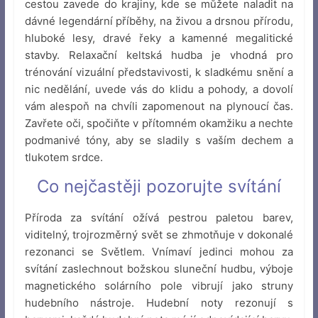
cestou zavede do krajiny, kde se můžete naladit na
dávné legendární příběhy, na živou a drsnou přírodu,
hluboké lesy, dravé řeky a kamenné megalitické
stavby. Relaxační keltská hudba je vhodná pro
trénování vizuální představivosti, k sladkému snění a
nic nedělání, uvede vás do klidu a pohody, a dovolí
vám alespoň na chvíli zapomenout na plynoucí čas.
Zavřete oči, spočiňte v přítomném okamžiku a nechte
podmanivé tóny, aby se sladily s vaším dechem a
tlukotem srdce.
Co nejčastěji pozorujte svítání
Příroda za svítání ožívá pestrou paletou barev,
viditelný, trojrozměrný svět se zhmotňuje v dokonalé
rezonanci se Světlem. Vnímaví jedinci mohou za
svítání zaslechnout božskou sluneční hudbu, výboje
magnetického solárního pole vibrují jako struny
hudebního nástroje. Hudební noty rezonují s