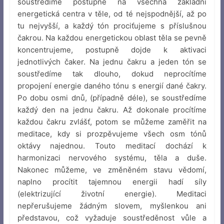
soustředíme postupně na všechna základní
energetická centra v těle, od té nejspodnější, až po
tu nejvyšší, a každý tón prociťujeme s příslušnou
čakrou. Na každou energetickou oblast těla se pevně
koncentrujeme, postupně dojde k aktivaci
jednotlivých čaker. Na jednu čakru a jeden tón se
soustředíme tak dlouho, dokud neprocítíme
propojení energie daného tónu s energií dané čakry.
Po dobu osmi dnů, (případně déle), se soustředíme
každý den na jednu čakru. Až dokonale procítíme
každou čakru zvlášť, potom se můžeme zaměřit na
meditace, kdy si prozpěvujeme všech osm tónů
oktávy najednou. Touto meditací dochází k
harmonizaci nervového systému, těla a duše.
Nakonec můžeme, ve změněném stavu vědomí,
naplno procítit tajemnou energii hadí síly
(elektrizující životní energie). Meditaci
nepřerušujeme žádným slovem, myšlenkou ani
představou, což vyžaduje soustředěnost vůle a