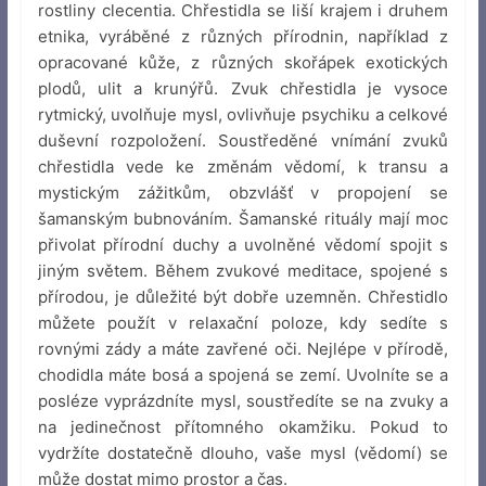
rostliny clecentia. Chřestidla se liší krajem i druhem
etnika, vyráběné z různých přírodnin, například z
opracované kůže, z různých skořápek exotických
plodů, ulit a krunýřů. Zvuk chřestidla je vysoce
rytmický, uvolňuje mysl, ovlivňuje psychiku a celkové
duševní rozpoložení. Soustředěné vnímání zvuků
chřestidla vede ke změnám vědomí, k transu a
mystickým zážitkům, obzvlášť v propojení se
šamanským bubnováním. Šamanské rituály mají moc
přivolat přírodní duchy a uvolněné vědomí spojit s
jiným světem. Během zvukové meditace, spojené s
přírodou, je důležité být dobře uzemněn. Chřestidlo
můžete použít v relaxační poloze, kdy sedíte s
rovnými zády a máte zavřené oči. Nejlépe v přírodě,
chodidla máte bosá a spojená se zemí. Uvolníte se a
posléze vyprázdníte mysl, soustředíte se na zvuky a
na jedinečnost přítomného okamžiku. Pokud to
vydržíte dostatečně dlouho, vaše mysl (vědomí) se
může dostat mimo prostor a čas.