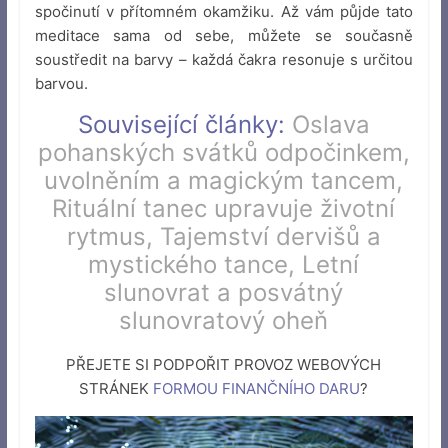
spočinutí v přítomném okamžiku. Až vám půjde tato
meditace sama od sebe, můžete se současně
soustředit na barvy – každá čakra resonuje s určitou
barvou.
Související články:
Oslava
pohanských svátků odpočinkem,
uvolněním a magickým tancem
,
Rituální tanec upravuje životní
rytmus
,
Tajemství dervišů a
mystického tance
,
Letní
slunovrat a posvátný
slunovratový oheň
PŘEJETE SI PODPOŘIT PROVOZ WEBOVÝCH
STRÁNEK
FORMOU FINANČNÍHO DARU
?