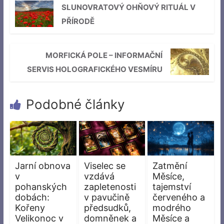
SLUNOVRATOVÝ OHŇOVÝ RITUÁL V
PŘÍRODĚ
MORFICKÁ POLE – INFORMAČNÍ
SERVIS HOLOGRAFICKÉHO VESMÍRU
Podobné články
Jarní obnova
Viselec se
Zatmění
v
vzdává
Měsíce,
pohanských
zapletenosti
tajemství
dobách:
v pavučině
červeného a
Kořeny
předsudků,
modrého
Velikonoc v
domněnek a
Měsíce a