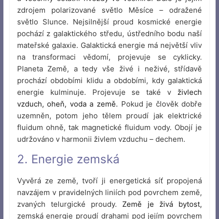
zdrojem polarizované světlo Měsíce – odražené
světlo Slunce. Nejsilnější proud kosmické energie
pochází z galaktického středu, ústředního bodu naší
mateřské galaxie. Galaktická energie má největší vliv
na transformaci vědomí, projevuje se cyklicky.
Planeta Země, a tedy vše živé i neživé, střídavě
prochází obdobími klidu a obdobími, kdy galaktická
energie kulminuje. Projevuje se také v
živlech
vzduch, oheň, voda a země.
Pokud je člověk dobře
uzemněn, potom jeho tělem proudí jak elektrické
fluidum ohně, tak magnetické fluidum vody. Obojí je
udržováno v harmonii živlem vzduchu – dechem.
2. Energie zemská
Vyvěrá ze země, tvoří ji energetická síť propojená
navzájem v pravidelných liniích pod povrchem země,
zvaných telurgické proudy.
Země je živá bytost,
zemská energie proudí drahami pod jejím povrchem