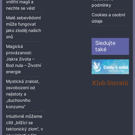
vnitřní magii a
podmínky
nechte se vést
Cookies a osobní
Malé sebevědomí
údaje
může fungovat
jako zloděj našich
snů
Sledujte
Magická
také
provázanost:
Jiskra života –
Bod nula – Životní
energie
Mystická zralost,
osvobození od
nejistoty a
„duchovního
konzumu“
Intuitivně můžeme
cítit „blížící se
tektonický zlom“, v