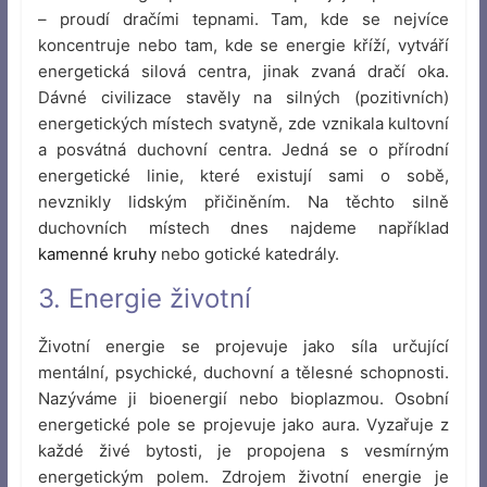
– proudí dračími tepnami. Tam, kde se nejvíce
koncentruje nebo tam, kde se energie kříží, vytváří
energetická silová centra, jinak zvaná dračí oka.
Dávné civilizace stavěly na silných (pozitivních)
energetických místech svatyně, zde vznikala kultovní
a posvátná duchovní centra. Jedná se o přírodní
energetické linie, které existují sami o sobě,
nevznikly lidským přičiněním. Na těchto silně
duchovních místech dnes najdeme například
kamenné kruhy
nebo gotické katedrály.
3. Energie životní
Životní energie se projevuje jako síla určující
mentální, psychické, duchovní a tělesné schopnosti.
Nazýváme ji bioenergií nebo bioplazmou. Osobní
energetické pole se projevuje jako aura. Vyzařuje z
každé živé bytosti, je propojena s vesmírným
energetickým polem. Zdrojem životní energie je