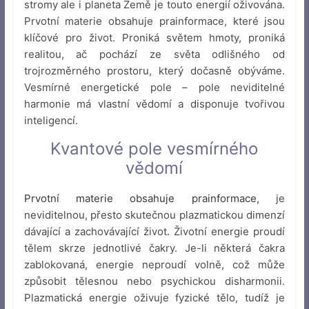
stromy ale i planeta Země je touto energií oživována.
Prvotní materie obsahuje prainformace, které jsou
klíčové pro život. Proniká světem hmoty, proniká
realitou, ač pochází ze světa odlišného od
trojrozměrného prostoru, který dočasně obýváme.
Vesmírné energetické pole – pole neviditelné
harmonie má vlastní vědomí a disponuje tvořivou
inteligencí.
Kvantové pole vesmírného
vědomí
Prvotní materie obsahuje prainformace,
je
neviditelnou, přesto skutečnou plazmatickou dimenzí
dávající a zachovávající život. Životní energie proudí
tělem skrze jednotlivé čakry. Je-li některá čakra
zablokovaná, energie neproudí volně, což může
způsobit tělesnou nebo psychickou disharmonii.
Plazmatická energie oživuje fyzické tělo, tudíž je