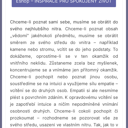
Eshop – INSPIRACE PRO SPOKOJENÝ ŽIVOT
Chceme-li poznat sami sebe, musíme se obrátit do
svého nejhlubšího nitra.
Chceme-li poznat obsah
,,vědomí“ jakéhokoli předmětu, musíme se obrátit
směrem ze svého středu do vnitra – například
kamene nebo stromu, vcítit se do jeho podstaty. To
dokážeme, oprostíme-li se v ten okamžik od
vnitřního neklidu. Zůstaneme zcela bez myšlenek,
koncentrujeme se a vnímáme jen přítomný okamžik.
Chceme-li pochopit nebo poznat jinou osobu,
soustředíme se na intuici a využijeme sílu empatie –
vcítění se do druhých osob. Empatii si ale nesmíme
plést s povrchním zdáním. K opravdovému vcítění se
je zapotřebí intuice a ničím nepodmíněné vnímání
osobnosti druhých. Chceme-li cokoli pochopit či
prozkoumat – rozhodneme se pozorovat vše ze
svého středu, usazeni ve vlastním nitru. Tak, jak to v