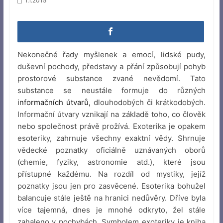
1.1.2015
Nekonečné řady myšlenek a emocí, lidské pudy,
duševní pochody, představy a přání způsobují pohyb
prostorové substance zvané nevědomí. Tato
substance se neustále formuje do různých
informačních útvarů,
dlouhodobých či krátkodobých.
Informační útvary vznikají na základě toho, co člověk
nebo společnost právě prožívá. Exoterika je opakem
esoteriky, zahrnuje všechny exaktní vědy. Shrnuje
vědecké poznatky oficiálně uznávaných oborů
(chemie, fyziky, astronomie atd.), které jsou
přístupné každému. Na rozdíl od mystiky, jejíž
poznatky jsou jen pro zasvěcené. Esoterika bohužel
balancuje stále ještě na hranici nedůvěry. Dříve byla
více tajemná, dnes je mnohé odkryto, žel stále
zahaleno v pochybách. Symbolem exoteriky je kniha