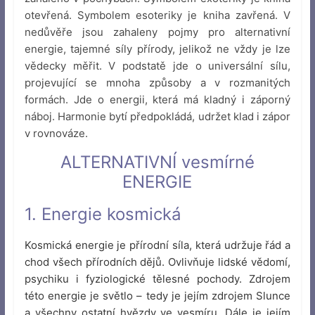
otevřená. Symbolem esoteriky je kniha zavřená. V
nedůvěře jsou zahaleny pojmy pro alternativní
energie, tajemné síly přírody, jelikož ne vždy je lze
vědecky měřit. V podstatě jde o universální sílu,
projevující se mnoha způsoby a v rozmanitých
formách. Jde o energii, která má kladný i záporný
náboj. Harmonie bytí předpokládá, udržet klad i zápor
v rovnováze.
ALTERNATIVNÍ vesmírné
ENERGIE
1. Energie kosmická
Kosmická energie je přírodní síla, která udržuje řád a
chod všech přírodních dějů. Ovlivňuje lidské vědomí,
psychiku i fyziologické tělesné pochody. Zdrojem
této energie je světlo – tedy je jejím zdrojem Slunce
a všechny ostatní hvězdy ve vesmíru. Dále je jejím