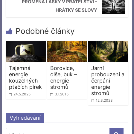
PROMĚNA LÁSKY V PŘÁTELSTVÍ –
HRÁTKY SE SLOVY
Podobné články
Tajemná
Borovice,
Jarní
energie
olše, buk –
probouzení a
kouzelných
energie
čerpání
ptačích pírek
stromů
energie
stromů
24.5.2025
3.1.2015
12.3.2023
Vyhledávání