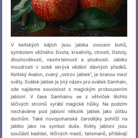
V keltských bájích jsou jablka ovocem bohů,
symbolem věčného života, kreativity, ctnosti, čistoty,
dlouhověkosti, nesmrtelnosti a plodnosti. Jablko
moudrosti v sobě skrývá vědění dávných předků.
Keltský Avalon, zvaný „ostrov jablek“, je branou mezi
světy. Svátek jablek je jiný název pro svátek Samhain,
zde najdeme souvislost s magickým probouzením
jabloní. V čase Samhainu se z větviček těchto
léčivých stromů vyrábí magické hůlky. Na podzim
necháváme pod jabloní několik jablek jako úlitbu
duchům. Také novopohanské čarodějky pohlíží na
jablko jako na symbol duše. Květy jabloní jsou
součástí kadidel, léčivých mastí, talismanů, přidávají