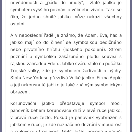
nevědomosti a „pádu do hmoty“, zlaté jablko je
symbolem vyššího poznání a věčného života. Také se
říká, že jedno shnilé jablko může nakazit všechny
ostatní.
A v neposlední řadě je známo, že Adam, Eva, had a
jablko mají co do činění se symbolikou dědičného
nebo prvotního hříchu (lidského pokolení). Strom
poznání a symbolika zakázaného plodu souvisí s
rajskou zahradou Eden. Jablko sváru stálo na počátku
Trojské války, zde je symbolem žárlivosti a pýchy.
Státu New York se přezdívá Velké jablko. Firma Apple
a její nakousnuté jablko je také známým symbolickým
obrazem.
Korunovační jablko představuje symbol moci,
panovník během korunovace drží v levé ruce jablko,
v pravé ruce žezlo. Pokud je panovník vyobrazen s
jablkem v ruce, je zde naznačeno dozrání v moudrost
a královskou trpělivost. Malý Ježíš, nesený v náruči