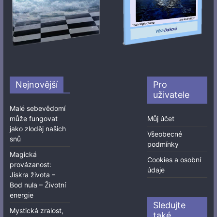
Nejnovější
Pro
uživatele
Malé sebevědomí
může fungovat
Můj účet
jako zloděj našich
Všeobecné
snů
podmínky
Magická
Cookies a osobní
provázanost:
údaje
Jiskra života –
Bod nula – Životní
energie
Sledujte
Mystická zralost,
také