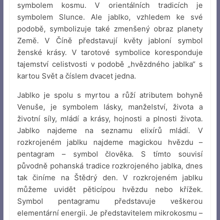
symbolem kosmu. V orientálních tradicích je
symbolem Slunce. Ale jablko, vzhledem ke své
podobě, symbolizuje také zmenšený obraz planety
Země. V Číně představují květy jabloní symbol
ženské krásy. V tarotové symbolice koresponduje
tajemství celistvosti v podobě „hvězdného jablka“ s
kartou Svět a číslem dvacet jedna.
Jablko je spolu s myrtou a růží atributem bohyně
Venuše, je symbolem lásky, manželství, života a
životní síly, mládí a krásy, hojnosti a plnosti života.
Jablko najdeme na seznamu elixírů mládí. V
rozkrojeném jablku najdeme magickou hvězdu –
pentagram – symbol člověka. S tímto souvisí
původně pohanská tradice rozkrojeného jablka, dnes
tak činíme na Štědrý den. V rozkrojeném jablku
můžeme uvidět pěticípou hvězdu nebo křížek.
Symbol pentagramu představuje veškerou
elementární energii. Je představitelem mikrokosmu –