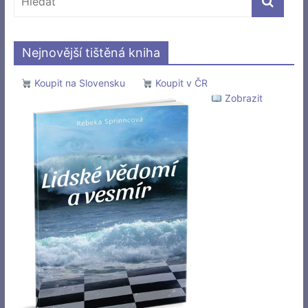
Nejnovější tištěná kniha
Koupit na Slovensku
Koupit v ČR
Zobrazit