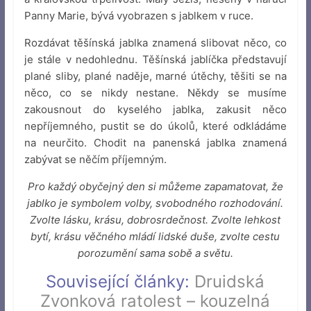
Panny Marie, bývá vyobrazen s jablkem v ruce.
Rozdávat těšínská jablka znamená slibovat něco, co
je stále v nedohlednu. Těšínská jablíčka představují
plané sliby, plané naděje, marné útěchy, těšiti se na
něco, co se nikdy nestane. Někdy se musíme
zakousnout do kyselého jablka, zakusit něco
nepříjemného, pustit se do úkolů, které odkládáme
na neurčito. Chodit na panenská jablka znamená
zabývat se něčím příjemným.
Pro každý obyčejný den si můžeme zapamatovat, že
jablko je symbolem volby, svobodného rozhodování.
Zvolte lásku, krásu, dobrosrdečnost. Zvolte lehkost
bytí, krásu věčného mládí lidské duše, zvolte cestu
porozumění sama sobě a světu.
Související články:
Druidská
Zvonková ratolest – kouzelná