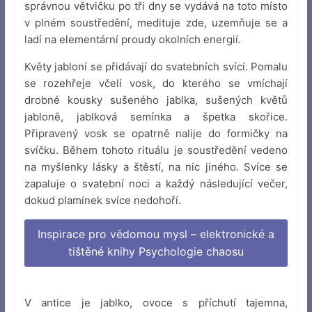
správnou větvičku po tři dny se vydává na toto místo
v plném soustředění, medituje zde, uzemňuje se a
ladí na elementární proudy okolních energií.
Květy jabloní se přidávají do svatebních svící. Pomalu
se rozehřeje včelí vosk, do kterého se vmíchají
drobné kousky sušeného jablka, sušených květů
jabloně, jablková semínka a špetka skořice.
Připravený vosk se opatrně nalije do formičky na
svíčku. Během tohoto rituálu je soustředění vedeno
na myšlenky lásky a štěstí, na nic jiného. Svíce se
zapaluje o svatební noci a každý následující večer,
dokud plamínek svíce nedohoří.
Inspirace pro vědomou mysl – elektronické a
tištěné knihy Psychologie chaosu
V antice je jablko, ovoce s příchutí tajemna,