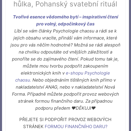
hůlka
,
Pohanský svatební rituál
Tvořivé esence vědomého bytí – inspirativní čtení
pro volný, odpočinkový čas
Líbí se vám články Psychologie chaosu a rádi se k
jejich obsahu vracíte, přináší vám informace, které
jsou pro vás něčím hodnotné? Možná se rádi alespoň
na chvilku odpoutáte od vnějších záležitostí a
ponoříte se do zajímavého čtení. Pokud tomu tak je,
můžete mou tvorbu podpořit zakoupením
elektronických knih v
e-shopu Psychologie
chaosu
.
Nebo objednáním tištěných knih přímo v
nakladatelství ANAG, nebo v nakladatelství Nová
Forma. Případně můžete podpořit provoz webových
stránek formou finančního daru. Za případnou
podporu předem ♥DĚKUJI♥
PŘEJETE SI PODPOŘIT PROVOZ WEBOVÝCH
STRÁNEK
FORMOU FINANČNÍHO DARU
?