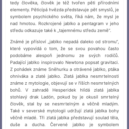
tedy člověka, člověk je též tvořen pěti přírodními
elementy. Pěticípá hvězda představuje pět smyslů, je
symbolem psychického světa, říká nám, že mysl je
nad hmotou. Rozkrojené jablko a pentagram v jeho
středu odkazuje také k „tajemnému středu země“.
Známé je přísloví „jablko nepadá daleko od stromu“,
které vypovídá o tom, že se svou povahou často
podobáme alespoň jednomu ze svých rodičů.
Padající jablko inspirovalo Newtona popsat gravitaci.
Z pohádek známe Sněhurku a otrávené jablko, ptáka
ohniváka a zlaté jablko. Zlatá jablka nesmrtelnosti
známe z mytologie, objevují se v říších nesmrtelných
bohů. V zahradě Hesperidek hlídá zlatá jablka
stohlavý drak Ladón, pokud by je okusil smrtelný
člověk, stal by se nesmrtelným a věčně mladým.
Také v severské mytologii udržují zlatá jablka bohy
věčně mladé. Tři zlatá jablka představují soulad těla,
duše a ducha. Červené jablko je symbolem