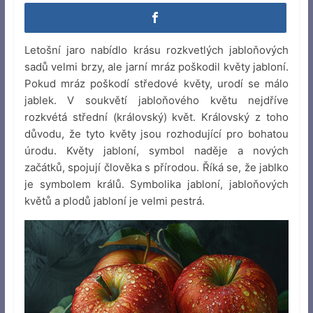
Letošní jaro nabídlo krásu rozkvetlých jabloňových
sadů velmi brzy, ale jarní mráz poškodil květy jabloní.
Pokud mráz poškodí středové květy, urodí se málo
jablek. V soukvětí jabloňového květu nejdříve
rozkvétá střední (královský) květ. Královský z toho
důvodu, že tyto květy jsou rozhodující pro bohatou
úrodu. Květy jabloní, symbol naděje a nových
začátků, spojují člověka s přírodou. Říká se, že jablko
je symbolem králů. Symbolika jabloní, jabloňových
květů a plodů jabloní je velmi pestrá.