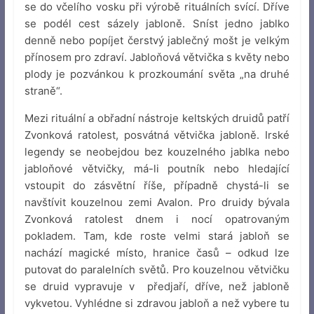
se do včelího vosku při výrobě rituálních svící. Dříve
se podél cest sázely jabloně. Sníst jedno jablko
denně nebo popíjet čerstvý jablečný mošt je velkým
přínosem pro zdraví. Jabloňová větvička s květy nebo
plody je pozvánkou k prozkoumání světa „na druhé
straně“.
Mezi rituální a obřadní nástroje keltských druidů patří
Zvonková ratolest, posvátná větvička jabloně. Irské
legendy se neobejdou bez kouzelného jablka nebo
jabloňové větvičky, má-li poutník nebo hledající
vstoupit do zásvětní říše, případně chystá-li se
navštívit kouzelnou zemi Avalon. Pro druidy bývala
Zvonková ratolest dnem i nocí opatrovaným
pokladem. Tam, kde roste velmi stará jabloň se
nachází magické místo, hranice časů – odkud lze
putovat do paralelních světů. Pro kouzelnou větvičku
se druid vypravuje v předjaří, dříve, než jabloně
vykvetou. Vyhlédne si zdravou jabloň a než vybere tu