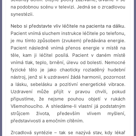
na podobnou scénu v televizi. Jedná se o zrcadlovou
synestézii.
Nebo si představte vliv léčitele na pacienta na dálku.
Pacient vnímá sluchem instrukce léčitele po telefonu,
je mu tímto způsobem (zvukem) předávána energie.
Pacient následně vnímá přenos energie v místě na
těle, kam ji léčitel posílá. Pacient v daném místě
vnímá tlak, teplo, brnění, úlevu od bolesti. Nemocné
fyzické tělo je jako chaoticky rozladěný hudební
nástroj, jenž si k uzdravení žádá harmonii, pozornost
a lásku, sebelásku a pozitivní energetické vibrace.
Uzdravení může přijít v pravou chvíli, pokud
připustíme, že nejsme pouhou objetí v rukách
Všemohoucího. A shledáme-li vlastní já podstatným
strůjcem života, především vlivem myšlení,
představivosti a emočním cítěním.
Zrcadlová syntézie – tak se nazývá stav, kdy lékař