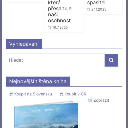
která
spasitel
přesahuje
2.11.2025
naši
osobnost
16.7.2025
Vyhledávání
Nejnovější tištěná kniha
Koupit na Slovensku
Koupit v ČR
Zobrazit