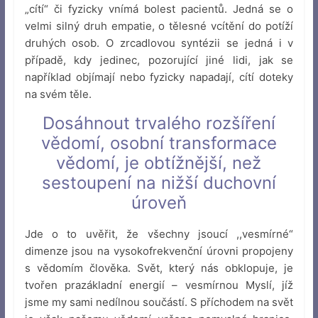
„cítí“ či fyzicky vnímá bolest pacientů. Jedná se o
velmi silný druh empatie, o tělesné vcítění do potíží
druhých osob. O zrcadlovou syntézii se jedná i v
případě, kdy jedinec, pozorující jiné lidi, jak se
například objímají nebo fyzicky napadají, cítí doteky
na svém těle.
Dosáhnout trvalého rozšíření
vědomí, osobní transformace
vědomí, je obtížnější, než
sestoupení na nižší duchovní
úroveň
Jde o to uvěřit, že všechny jsoucí ,,vesmírné“
dimenze jsou na vysokofrekvenční úrovni propojeny
s vědomím člověka. Svět, který nás obklopuje, je
tvořen prazákladní energií – vesmírnou Myslí, jíž
jsme my sami nedílnou součástí. S příchodem na svět