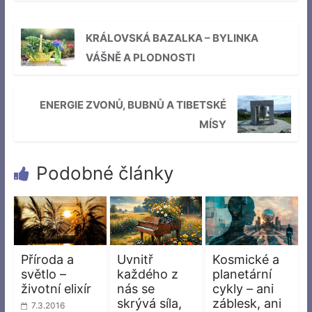
KRÁLOVSKÁ BAZALKA – BYLINKA
VÁŠNĚ A PLODNOSTI
ENERGIE ZVONŮ, BUBNŮ A TIBETSKÉ
MÍSY
Podobné články
Příroda a
Uvnitř
Kosmické a
světlo –
každého z
planetární
životní elixír
nás se
cykly – ani
skrývá síla,
záblesk, ani
7.3.2016