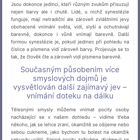
Jsou dokonce jedinci, kteří různým zvukům přisuzují
nejen barvy ale i chutě. Lidé, u nichž synestézie
funguje, mají netradiční ale zároveň zvláštními jevy
obohacené vnímání světa, vidí, slyší a ochutnávají
barevně, dokonce i vůně vnímají barevně. Další
formou synestézie je, pokud jedinec při pohledu na
číslice a písmena vidí zároveň barvy. Projevuje se to
tak, že člověk čte a zároveň vidí písmena barevně.
Současným působením více
smyslových dojmů je
vysvětlován další zajímavý jev –
vnímání doteku na dálku
Tělesnými smysly můžeme vnímat pocity osoby
nacházející se v našem dohledu – vidíme třeba
někoho, jak se lehce zraní, okamžitě se ošijeme nebo
sebou cukneme, jako bychom tu bolest na okamžik
sekundy ucítili. Stejné pocity zažíváme, díváme-li se