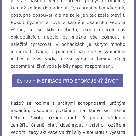
je však našemu vědomí určena pomyslná hranice,
kam až smíme dohlédnout. Tyto hranice lze vědomě,
postupně posouvat, ale nelze je jen tak zcela otevřít.
Pokud bychom si byli v každém okamžiku vědomi
všeho, co se kdy odehrálo, všech energií nás
obklopujících, nebylo by možné vše pojmout a
náležitě zpracovat. V pohádkách je skryto mnoho
moudrosti. Nápoj zapomnění najdeme v symbolice
mrtvé a živé vody, mrtvá voda je temný nápoj
zapomnění, živá voda je bílý nápoj rozpomínání.
Eshop – INSPIRACE PRO SPOKOJENÝ ŽIVOT
Každý se rodíme s určitými schopnostmi, určitým
nadáním, osobním posláním, na které se máme
během života rozpomenout. A potom vědomě
zaměřit. Cíleně chtít dosáhnout trvalého rozšíření
vědomí, tedy aktivace vnitřní síly v souladu s vyššími