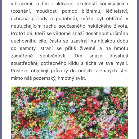
vibracemi, a tím i aktivace okolností souvisejících
(poznání, moudrost, pomoc bližnímu, léčitelství,
ochrana přírody a podobně), může být obtížné v
neutuchajícím ruchu současného hektického života.
Proto lidé, kteří se vědomě snaží dosáhnout určitého
duchovního cíle, často se uzavírají na nějakou dobu
do samoty, straní se příliš živelné a na hmotu
zaměřené společnosti. Tím snáze dosahují
soustředění, potřebného klidu a ticha ve své mysli.
Posléze objevují průzory do oněch tajemných sfér
mimo náš pozemský, hmotný svět.