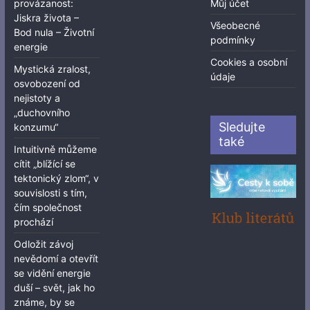
provázanost:
Můj účet
Jiskra života –
Všeobecné
Bod nula – Životní
podmínky
energie
Cookies a osobní
Mystická zralost,
údaje
osvobození od
nejistoty a
„duchovního
Sledujte
konzumu“
také
Intuitivně můžeme
cítit „blížící se
tektonický zlom“, v
souvislosti s tím,
čím společnost
prochází
Odložit závoj
nevědomí a otevřít
se vidění energie
duší – svět, jak ho
známe, by se