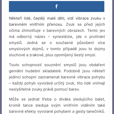
Někteří lidé, častěji malé děti, vidí vibrace zvuku v
barevném vnitřním přenosu.
Zvuk se před jejich
očima zhmotňuje v barevných obrazech. Tento jev
má odborný název – synestézie, jde o prolínání
smyslů. Jedná se o současné působení více
smyslových dojmů, v tomto případě jsou to dojmy
sluchové a zrakové, plus opomíjený šestý smysl.
Touto schopností souznění smyslů jsou obdařeni
geniální hudební skladatelé. Podobně jsou někteří
jedinci schopni zaznamenat barevné vibrace pohybu
– každý pohyb vyvolává určitý zvuk, tito lidé vnímají
neslyšitelné zvuky právě pomocí barev.
Může se jednat třeba o diváka sledujícího balet,
kromě tance sleduje svým vnitřním viděním také
barevné efekty vyvolané pohybem a gesty tanečníků.