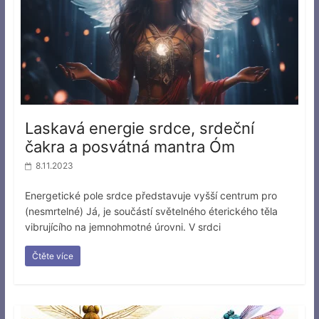
Laskavá energie srdce, srdeční
čakra a posvátná mantra Óm
8.11.2023
Energetické pole srdce představuje vyšší centrum pro
(nesmrtelné) Já, je součástí světelného éterického těla
vibrujícího na jemnohmotné úrovni. V srdci
Čtěte více