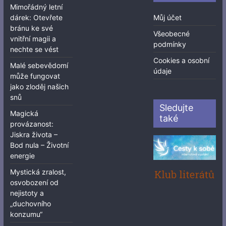
Mimořádný letní
dárek: Otevřete
Můj účet
bránu ke své
Všeobecné
vnitřní magii a
podmínky
nechte se vést
Cookies a osobní
Malé sebevědomí
údaje
může fungovat
jako zloděj našich
snů
Sledujte
Magická
také
provázanost:
Jiskra života –
Bod nula – Životní
energie
Mystická zralost,
osvobození od
nejistoty a
„duchovního
konzumu“