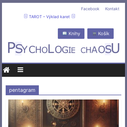
Facebook
Kontakt
TAROT – Výklad karet
Knihy
Košík
pentagram