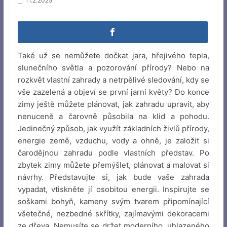
11.2.2025
Také už se nemůžete dočkat jara, hřejivého tepla,
slunečního světla a pozorování přírody? Nebo na
rozkvět vlastní zahrady a netrpělivé sledování, kdy se
vše zazelená a objeví se první jarní květy? Do konce
zimy ještě můžete plánovat, jak zahradu upravit, aby
nenuceně a čarovně působila na klid a pohodu.
Jedinečný způsob, jak využít základních živlů přírody,
energie země, vzduchu, vody a ohně, je založit si
čarodějnou zahradu podle vlastních představ. Po
zbytek zimy můžete přemýšlet, plánovat a malovat si
návrhy. Představujte si, jak bude vaše zahrada
vypadat, vtiskněte jí osobitou energii. Inspirujte se
soškami bohyň, kameny svým tvarem připomínající
všetečné, nezbedné skřítky, zajímavými dekoracemi
ze dřeva. Nemusíte se držet moderního, uhlazeného