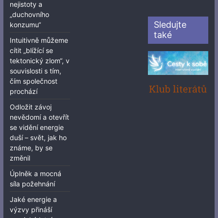
nejistoty a
„duchovního
Sledujte
konzumu“
také
Intuitivně můžeme
cítit „blížící se
tektonický zlom“, v
souvislosti s tím,
čím společnost
prochází
Odložit závoj
nevědomí a otevřít
se vidění energie
duší – svět, jak ho
známe, by se
změnil
Úplněk a mocná
síla požehnání
Jaké energie a
výzvy přináší