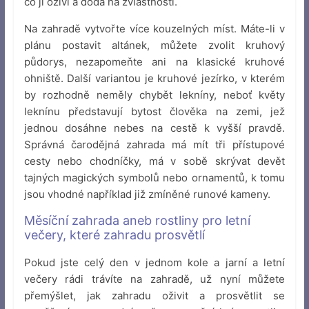
co jí oživí a dodá na zvláštnosti.
Na zahradě vytvořte více kouzelných míst. Máte-li v
plánu postavit altánek, můžete zvolit kruhový
půdorys, nezapomeňte ani na klasické kruhové
ohniště. Další variantou je kruhové jezírko, v kterém
by rozhodně neměly chybět lekníny, neboť květy
leknínu představují bytost člověka na zemi, jež
jednou dosáhne nebes na cestě k vyšší pravdě.
Správná čarodějná zahrada má mít tři přístupové
cesty nebo chodníčky, má v sobě skrývat devět
tajných magických symbolů nebo ornamentů, k tomu
jsou vhodné například již zmíněné runové kameny.
Měsíční zahrada aneb rostliny pro letní
večery, které zahradu prosvětlí
Pokud jste celý den v jednom kole a jarní a letní
večery rádi trávíte na zahradě, už nyní můžete
přemýšlet, jak zahradu oživit a prosvětlit se