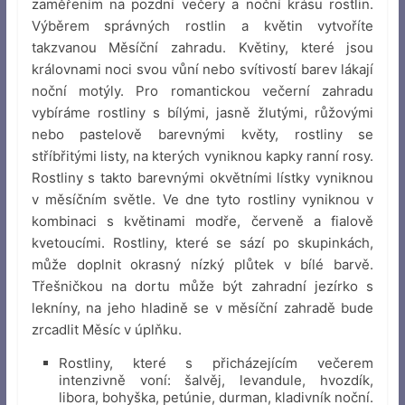
zaměřením na pozdní večery a noční krásu rostlin.
Výběrem správných rostlin a květin vytvoříte
takzvanou Měsíční zahradu. Květiny, které jsou
královnami noci svou vůní nebo svítivostí barev lákají
noční motýly. Pro romantickou večerní zahradu
vybíráme rostliny s bílými, jasně žlutými, růžovými
nebo pastelově barevnými květy, rostliny se
stříbřitými listy, na kterých vyniknou kapky ranní rosy.
Rostliny s takto barevnými okvětními lístky vyniknou
v měsíčním světle. Ve dne tyto rostliny vyniknou v
kombinaci s květinami modře, červeně a fialově
kvetoucími. Rostliny, které se sází po skupinkách,
může doplnit okrasný nízký plůtek v bílé barvě.
Třešničkou na dortu může být zahradní jezírko s
lekníny, na jeho hladině se v měsíční zahradě bude
zrcadlit Měsíc v úplňku.
Rostliny, které s přicházejícím večerem
intenzivně voní: šalvěj, levandule, hvozdík,
libora, bohyška, petúnie, durman, kladivník noční.