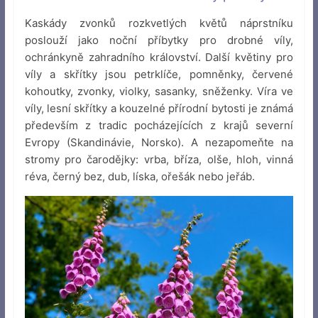
Kaskády zvonků rozkvetlých květů náprstníku
poslouží jako noční příbytky pro drobné víly,
ochránkyně zahradního království. Další květiny pro
víly a skřítky jsou petrklíče, pomněnky, červené
kohoutky, zvonky, violky, sasanky, sněženky. Víra ve
víly, lesní skřítky a kouzelné přírodní bytosti je známá
především z tradic pocházejících z krajů severní
Evropy (Skandinávie, Norsko). A nezapomeňte na
stromy pro čarodějky: vrba, bříza, olše, hloh, vinná
réva, černý bez, dub, líska, ořešák nebo jeřáb.