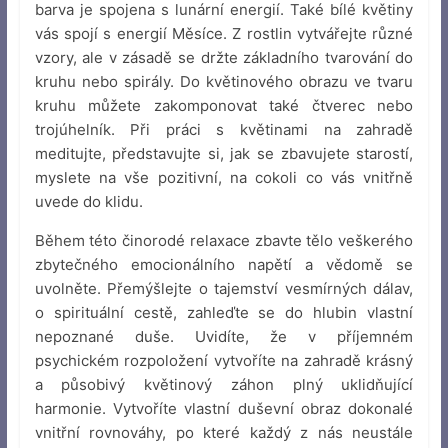
barva je spojena s lunární energií. Také bílé květiny
vás spojí s energií Měsíce. Z rostlin vytvářejte různé
vzory, ale v zásadě se držte základního tvarování do
kruhu nebo spirály. Do květinového obrazu ve tvaru
kruhu můžete zakomponovat také čtverec nebo
trojúhelník. Při práci s květinami na zahradě
meditujte, představujte si, jak se zbavujete starostí,
myslete na vše pozitivní, na cokoli co vás vnitřně
uvede do klidu.
Během této činorodé relaxace zbavte tělo veškerého
zbytečného emocionálního napětí a vědomě se
uvolněte. Přemýšlejte o tajemství vesmírných dálav,
o spirituální cestě, zahleďte se do hlubin vlastní
nepoznané duše. Uvidíte, že v příjemném
psychickém rozpoložení vytvoříte na zahradě krásný
a působivý květinový záhon plný uklidňující
harmonie. Vytvoříte vlastní duševní obraz dokonalé
vnitřní rovnováhy, po které každý z nás neustále