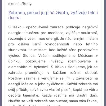
okolní přírody.
Zahrada, pokud je plná života, vyživuje tělo i
ducha
S láskou opečovávaná zahrada pohlcuje negativní
energie. Je oázou pro meditace, zajišťuje soukromí,
rezonuje s vesmírnou energií. Je nádherným místem
pro oslavu jarní rovnodennosti nebo letního
slunovratu. Je místem, kde každé ráno pozdravíme
východ Slunce. Večer meditujeme s Měsícem v
úplňku, pozorujeme hvězdy, rozmlouváme s
elementárními bytostmi. S láskou sledujeme, jak se
zahrada proměňuje v každém ročním období.
Rostliny sázíme a věnujeme se jim v závislosti na
energii Měsíce a jeho cykličnosti. Každá zahrada má
svůj příběh, zpívá svou vlastní píseň, šeptá po větru
osobitá tajemství. Každá rostlina má vlastní duši.
Naučte se vaší zahradě naslouchat, sama vám řekne,