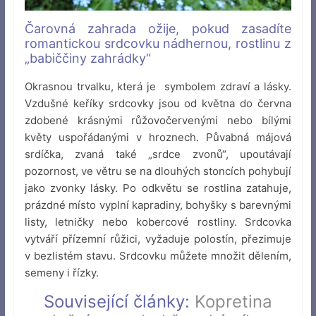
Čarovná zahrada ožije, pokud zasadíte
romantickou srdcovku nádhernou, rostlinu z
„babiččiny zahrádky“
Okrasnou trvalku, která je symbolem zdraví a lásky.
Vzdušné keříky srdcovky jsou od května do června
zdobené krásnými růžovočervenými nebo bílými
květy uspořádanými v hroznech. Půvabná májová
srdíčka, zvaná také „srdce zvonů“, upoutávají
pozornost, ve větru se na dlouhých stoncích pohybují
jako zvonky lásky. Po odkvětu se rostlina zatahuje,
prázdné místo vyplní kapradiny, bohyšky s barevnými
listy, letničky nebo kobercové rostliny. Srdcovka
vytváří přízemní růžici, vyžaduje polostín, přezimuje
v bezlistém stavu. Srdcovku můžete množit dělením,
semeny i řízky.
Související články:
Kopretina