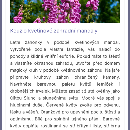
Kouzlo květinové zahradní mandaly
Letní záhonky v podobě květinových mandal,
vytvořené podle vlastní fantazie, vás naladí do
pohody a klidné vnitřní euforie. Pokud máte to štěstí
a vlastníte okrasnou zahradu, utvořte před domem
magický kruh v podobě květinového záhonu. Na jaře
připravte kruhový záhon ohraničený kameny.
Navrhněte barevnou paletu květů letniček i
drobnějších trvalek. Můžete zasadit žluté květiny jako
úlitbu Slunci a slunečnímu svitu. Modré vás spojí s
hlubinami duše. Červené květy zvolte pro odvahu,
lásku a vášeň. Oranžové pro upevnění pocitu štěstí a
optimismu. Bílé pro splnění tajného přání. Barevné
květy doplňte rostlinami se stříbřitými listy, stříbrná