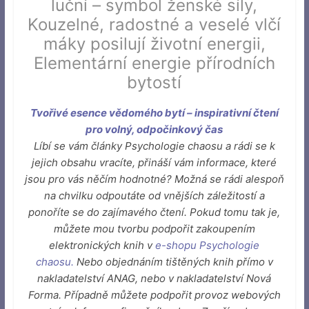
luční – symbol ženské síly
,
Kouzelné, radostné a veselé vlčí
máky posilují životní energii
,
Elementární energie přírodních
bytostí
Tvořivé esence vědomého bytí – inspirativní čtení
pro volný, odpočinkový čas
Líbí se vám články Psychologie chaosu a rádi se k
jejich obsahu vracíte, přináší vám informace, které
jsou pro vás něčím hodnotné? Možná se rádi alespoň
na chvilku odpoutáte od vnějších záležitostí a
ponoříte se do zajímavého čtení. Pokud tomu tak je,
můžete mou tvorbu podpořit zakoupením
elektronických knih v
e-shopu Psychologie
chaosu
.
Nebo objednáním tištěných knih přímo v
nakladatelství ANAG, nebo v nakladatelství Nová
Forma. Případně můžete podpořit provoz webových