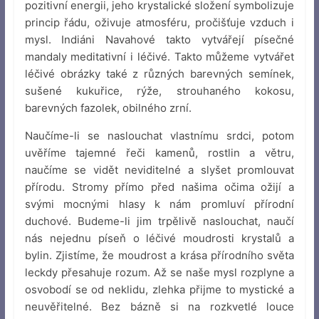
pozitivní energii, jeho krystalické složení symbolizuje
princip řádu, oživuje atmosféru, pročišťuje vzduch i
mysl. Indiáni Navahové takto vytvářejí písečné
mandaly meditativní i léčivé. Takto můžeme vytvářet
léčivé obrázky také z různých barevných semínek,
sušené kukuřice, rýže, strouhaného kokosu,
barevných fazolek, obilného zrní.
Naučíme-li se naslouchat vlastnímu srdci, potom
uvěříme tajemné řeči kamenů, rostlin a větru,
naučíme se vidět neviditelné a slyšet promlouvat
přírodu. Stromy přímo před našima očima ožijí a
svými mocnými hlasy k nám promluví přírodní
duchové. Budeme-li jim trpělivě naslouchat, naučí
nás nejednu píseň o léčivé moudrosti krystalů a
bylin. Zjistíme, že moudrost a krása přírodního světa
leckdy přesahuje rozum. Až se naše mysl rozplyne a
osvobodí se od neklidu, zlehka přijme to mystické a
neuvěřitelné. Bez bázně si na rozkvetlé louce