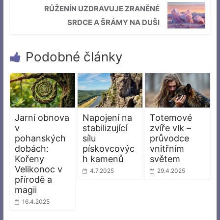
RŮŽENÍN UZDRAVUJE ZRANĚNÉ
SRDCE A ŠRÁMY NA DUŠI
Podobné články
Jarní obnova
Napojení na
Totemové
v
stabilizující
zvíře vlk –
pohanských
sílu
průvodce
dobách:
pískovcovýc
vnitřním
Kořeny
h kamenů
světem
Velikonoc v
4.7.2025
29.4.2025
přírodě a
magii
16.4.2025