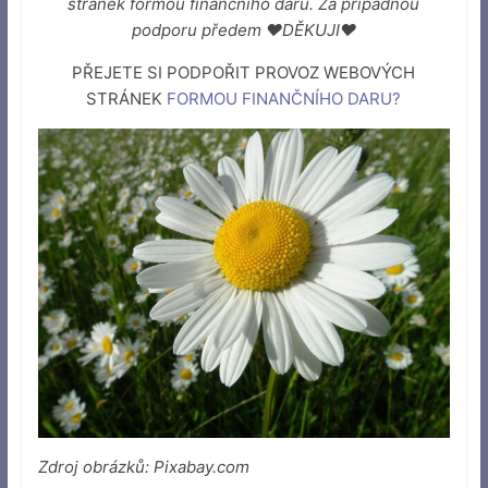
stránek formou finančního daru. Za případnou
podporu předem ♥DĚKUJI♥
PŘEJETE SI PODPOŘIT PROVOZ WEBOVÝCH
STRÁNEK
FORMOU FINANČNÍHO DARU
?
Zdroj obrázků: Pixabay.com