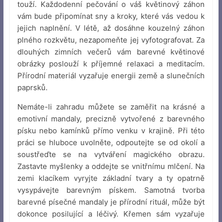
touží. Každodenní pečování o váš květinový záhon
vám bude připomínat sny a kroky, které vás vedou k
jejich naplnění. V létě, až dosáhne kouzelný záhon
plného rozkvětu, nezapomeňte jej vyfotografovat. Za
dlouhých zimních večerů vám barevné květinové
obrázky poslouží k příjemné relaxaci a meditacím.
Přírodní materiál vyzařuje energii země a slunečních
paprsků.
Nemáte-li zahradu můžete se zaměřit na krásné a
emotivní mandaly, precizně vytvořené z barevného
písku nebo kamínků přímo venku v krajině. Při této
práci se hluboce uvolněte, odpoutejte se od okolí a
soustřeďte se na vytváření magického obrazu.
Zastavte myšlenky a oddejte se vnitřnímu mlčení. Na
zemi klacíkem vyryjte základní tvary a ty opatrně
vysypávejte barevným pískem. Samotná tvorba
barevné písečné mandaly je přírodní rituál, může být
dokonce posilující a léčivý. Křemen sám vyzařuje