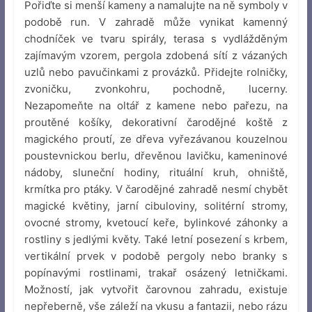
Pořiďte si menší kameny a namalujte na ně symboly v
podobě run. V zahradě může vynikat kamenný
chodníček ve tvaru spirály, terasa s vydlážděným
zajímavým vzorem, pergola zdobená sítí z vázaných
uzlů nebo pavučinkami z provázků. Přidejte rolničky,
zvoničku, zvonkohru, pochodně, lucerny.
Nezapomeňte na oltář z kamene nebo pařezu, na
proutěné košíky, dekorativní čarodějné koště z
magického proutí, ze dřeva vyřezávanou kouzelnou
poustevnickou berlu, dřevěnou lavičku, kameninové
nádoby, sluneční hodiny, rituální kruh, ohniště,
krmítka pro ptáky. V čarodějné zahradě nesmí chybět
magické květiny, jarní cibuloviny, solitérní stromy,
ovocné stromy, kvetoucí keře, bylinkové záhonky a
rostliny s jedlými květy. Také letní posezení s krbem,
vertikální prvek v podobě pergoly nebo branky s
popínavými rostlinami, trakař osázený letničkami.
Možností, jak vytvořit čarovnou zahradu, existuje
nepřeberně, vše záleží na vkusu a fantazii, nebo rázu