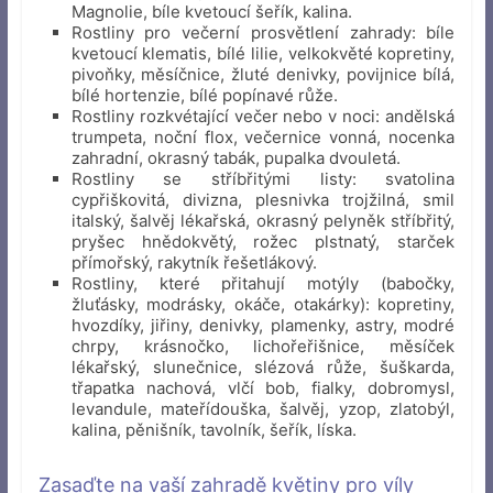
Magnolie, bíle kvetoucí šeřík, kalina.
Rostliny pro večerní prosvětlení zahrady: bíle
kvetoucí klematis, bílé lilie, velkokvěté kopretiny,
pivoňky, měsíčnice, žluté denivky, povijnice bílá,
bílé hortenzie, bílé popínavé růže.
Rostliny rozkvétající večer nebo v noci: andělská
trumpeta, noční flox, večernice vonná, nocenka
zahradní, okrasný tabák, pupalka dvouletá.
Rostliny se stříbřitými listy: svatolina
cypřiškovitá, divizna, plesnivka trojžilná, smil
italský, šalvěj lékařská, okrasný pelyněk stříbřitý,
pryšec hnědokvětý, rožec plstnatý, starček
přímořský, rakytník řešetlákový.
Rostliny, které přitahují motýly (babočky,
žluťásky, modrásky, okáče, otakárky): kopretiny,
hvozdíky, jiřiny, denivky, plamenky, astry, modré
chrpy, krásnočko, lichořeřišnice, měsíček
lékařský, slunečnice, slézová růže, šuškarda,
třapatka nachová, vlčí bob, fialky, dobromysl,
levandule, mateřídouška, šalvěj, yzop, zlatobýl,
kalina, pěnišník, tavolník, šeřík, líska.
Zasaďte na vaší zahradě květiny pro víly