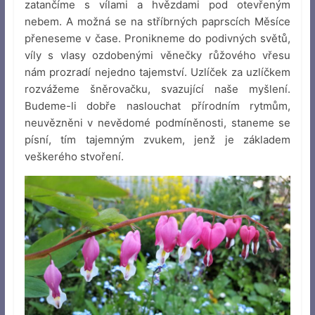
zatančíme s vílami a hvězdami pod otevřeným
nebem. A možná se na stříbrných paprscích Měsíce
přeneseme v čase. Pronikneme do podivných světů,
víly s vlasy ozdobenými věnečky růžového vřesu
nám prozradí nejedno tajemství. Uzlíček za uzlíčkem
rozvážeme šněrovačku, svazující naše myšlení.
Budeme-li dobře naslouchat přírodním rytmům,
neuvězněni v nevědomé podmíněnosti, staneme se
písní, tím tajemným zvukem, jenž je základem
veškerého stvoření.