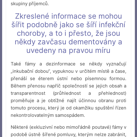
skupiny příjemců.
Zkreslené informace se mohou
šířit podobně jako se šíří infekční
choroby, a to i přesto, že jsou
někdy zavčasu dementovány a
uvedeny na pravou míru
Také fámy a dezinformace se někdy vyznačují
„inkubační dobou“, vypuknou v určitém místě a čase,
přenáší se éterem ústní nebo písemnou formou.
Během přenosu napříč společností se jejich obsah a
transparentnost (průhlednost a přehlednost)
proměňuje a je obtížné najít účinnou obranu proti
tomuto procesu, který je od okamžiku spuštění řízen
nekontrolovatelným samospádem.
Některé (exkluzivní nebo mimořádně poutavé) fámy v
podobě ústně šířené pomluvy, kterým nelze zabránit,