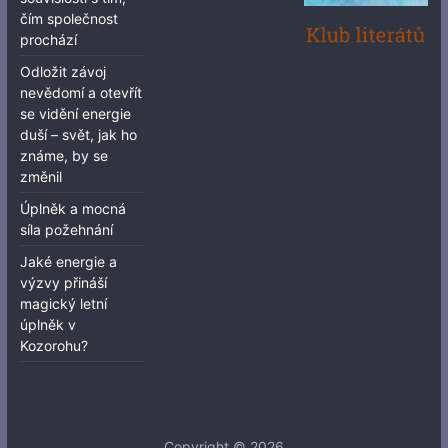
čím společnost
prochází
Odložit závoj
nevědomí a otevřít
se vidění energie
duší – svět, jak ho
známe, by se
změnil
Úplněk a mocná
síla požehnání
Jaké energie a
výzvy přináší
magický letní
úplněk v
Kozorohu?
Copyright © 2026