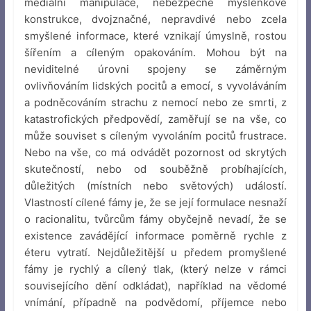
mediální manipulace, nebezpečné myšlenkové
konstrukce, dvojznačné, nepravdivé nebo zcela
smyšlené informace, které vznikají úmyslně, rostou
šířením a cíleným opakováním. Mohou být na
neviditelné úrovni spojeny se záměrným
ovlivňováním lidských pocitů a emocí, s vyvoláváním
a podněcováním strachu z nemocí nebo ze smrti, z
katastrofických předpovědí, zaměřují se na vše, co
může souviset s cíleným vyvoláním pocitů frustrace.
Nebo na vše, co má odvádět pozornost od skrytých
skutečností, nebo od souběžně probíhajících,
důležitých (místních nebo světových) událostí.
Vlastností cílené fámy je, že se její formulace nesnaží
o racionalitu, tvůrcům fámy obyčejně nevadí, že se
existence zavádějící informace poměrně rychle z
éteru vytratí. Nejdůležitější u předem promyšlené
fámy je rychlý a cílený tlak, (který nelze v rámci
souvisejícího dění odkládat), například na vědomé
vnímání, případně na podvědomí, příjemce nebo