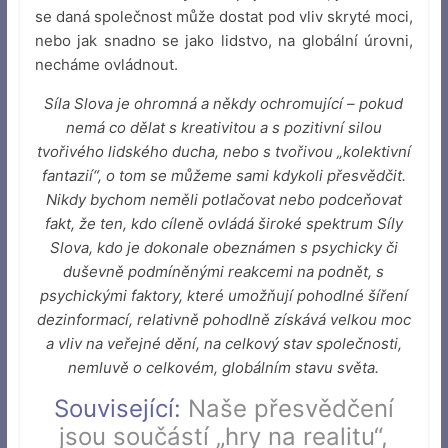
se daná společnost může dostat pod vliv skryté moci,
nebo jak snadno se jako lidstvo, na globální úrovni,
necháme ovládnout.
Síla Slova je ohromná a někdy ochromující – pokud
nemá co dělat s kreativitou a s pozitivní silou
tvořivého lidského ducha, nebo s tvořivou „kolektivní
fantazií“, o tom se můžeme sami kdykoli přesvědčit.
Nikdy bychom neměli potlačovat nebo podceňovat
fakt, že ten, kdo cíleně ovládá široké spektrum Síly
Slova, kdo je dokonale obeznámen s psychicky či
duševně podmíněnými reakcemi na podnět, s
psychickými faktory, které umožňují pohodlné šíření
dezinformací, relativně pohodlně získává velkou moc
a vliv na veřejné dění, na celkový stav společnosti,
nemluvě o celkovém, globálním stavu světa.
Související:
Naše přesvědčení
jsou součástí „hry na realitu“
,