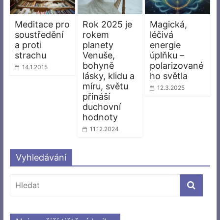
Meditace pro
Rok 2025 je
Magická,
soustředění
rokem
léčivá
a proti
planety
energie
strachu
Venuše,
úplňku –
bohyně
polarizované
14.1.2015
lásky, klidu a
ho světla
míru, světu
12.3.2025
přináší
duchovní
hodnoty
11.12.2024
Vyhledávání