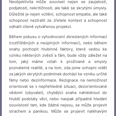
Neobjektivita může souviset nejen se zaujatostí,
podjatostí, nekritičností, ale také se skrytými úmysly.
Důležité je nejen vcítění, schopnost empatie, ale také
schopnost neztratit ze zřetele kontext a schopnost
odhalit cíleně vytvářenou projekci.
Během pokusu o vyhodnocení zkreslených informací
(roztříštěných a neúplných informací), nebo během
snahy pochopit hlubinné faktory, které vedou ke
vzniku některých zvěstí a fám, bude vždy záležet na
tom, jaký máme vztah k prožívané a smysly
poznatelné realitě, a na tom, zda jsme schopni vidět
za jakých skrytých podmínek dochází ke vzniku určité
fámy nebo dezinformace. Rezignace na nemožnost
orientovat se v nepřehledné situaci, dezorientované
vědomí (obyvatel), chybějící snaha nahlédnout do
hlubší podstaty věcí, nebo naopak případné hledání
souvislostí tam, kde žádné nejsou, se může projevit
strachem a panikou. Může se projevit naléhavým