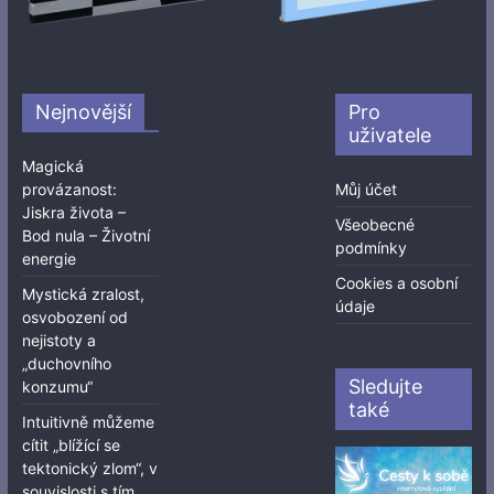
Nejnovější
Pro
uživatele
Magická
provázanost:
Můj účet
Jiskra života –
Všeobecné
Bod nula – Životní
podmínky
energie
Cookies a osobní
Mystická zralost,
údaje
osvobození od
nejistoty a
„duchovního
Sledujte
konzumu“
také
Intuitivně můžeme
cítit „blížící se
tektonický zlom“, v
souvislosti s tím,