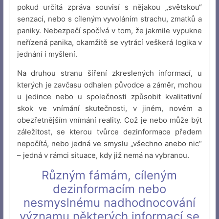
pokud určitá zpráva souvisí s nějakou „světskou“
senzací, nebo s cíleným vyvoláním strachu, zmatků a
paniky. Nebezpečí spočívá v tom, že jakmile vypukne
neřízená panika, okamžitě se vytrácí veškerá logika v
jednání i myšlení.
Na druhou stranu šíření zkreslených informací, u
kterých je zavčasu odhalen původce a záměr, mohou
u jedince nebo u společnosti způsobit kvalitativní
skok ve vnímání skutečnosti, v jiném, novém a
obezřetnějším vnímání reality. Což je nebo může být
záležitost, se kterou tvůrce dezinformace předem
nepočítá, nebo jedná ve smyslu „všechno anebo nic“
– jedná v rámci situace, kdy již nemá na vybranou.
Různým fámám, cíleným
dezinformacím nebo
nesmyslnému nadhodnocování
významu některých informací se