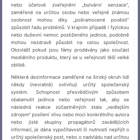
nebo účelové zveřejnění „bulvární senzace“,
zaměřené na určitou osobu nebo veřejně známou
osobnost mohou díky „pošramocené pověsti“
způsobit řadu problémů. V krajním případě i fyzickou
nebo duševní nemoc postiženého jedince, podobně
mohou nezdravě působit na celou společnost.
Obzvlášť pokud jsou fámy prodávány jako součást
mediálního produktu, který se u veřejnosti těší velké
oblibě.
Některé dezinformace zaměřené na široký okruh lidí
někdy (nevratně) ovlivňují určitý společenský
systém. Schopnost přesvědčivým způsobem
obalamutit jedince nebo veřejnost tak, aby se
následná reakce zúčastněných stala „vedlejším
zdrojem“ posílení vlivu nebo moci konkrétního autora
nebo jisté skupiny propagátorů zavádějících
informací, je dána vypočítavostí či nutností nepřijít o
určitý společenský post, nebo o nadvládu nad určitou