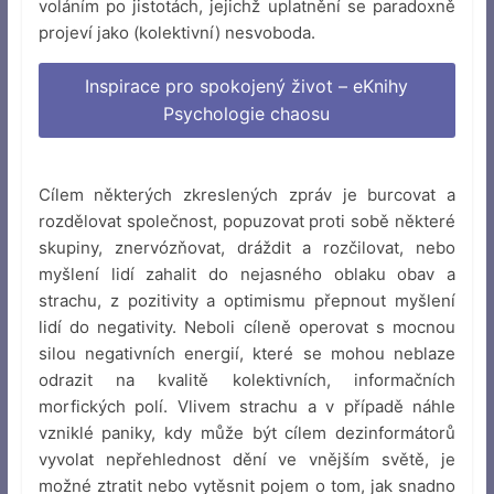
voláním po jistotách, jejichž uplatnění se paradoxně
projeví jako (kolektivní) nesvoboda.
Inspirace pro spokojený život – eKnihy
Psychologie chaosu
Cílem některých zkreslených zpráv je burcovat a
rozdělovat společnost, popuzovat proti sobě některé
skupiny, znervózňovat, dráždit a rozčilovat, nebo
myšlení lidí zahalit do nejasného oblaku obav a
strachu, z pozitivity a optimismu přepnout myšlení
lidí do negativity. Neboli cíleně operovat s mocnou
silou negativních energií, které se mohou neblaze
odrazit na kvalitě kolektivních, informačních
morfických polí. Vlivem strachu a v případě náhle
vzniklé paniky, kdy může být cílem dezinformátorů
vyvolat nepřehlednost dění ve vnějším světě, je
možné ztratit nebo vytěsnit pojem o tom, jak snadno