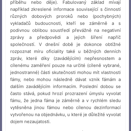
příběhu nebo děje). Fabulovaný základ mívají
například zkreslené informace související s činností
různých dobových proroků nebo (pochybných)
vykladačů budoucnosti, kteří se záměrně a s
podivnou oblibou soustředí převážně na negativní
zprávy a předpovědi a jejich šíření napříč
společností. V dnešní době je dokonce obtížné
rozpoznat míru oficiality také u běžných denních
zpráv, které díky (zavádějícím) nepřesnostem a
cílenému zaměření pouze na určité (cíleně vybrané,
jednostranné) části skutečnosti mohou mít vlastnosti
fámy, nebo mohou následně dávat vznik fámám a
dalším zavádějícím informacím. Poslední dobou se
často stává, pokud hrozí prozrazení úmyslu vyvolat
fámu, že jedna fáma je záměrně a v rychlém sledu
vytěsněna jinou fámou nebo cílenou dezinformací
vytvořenou na objednávku, u které je důležité vyvolat
dojem nezaujatosti.