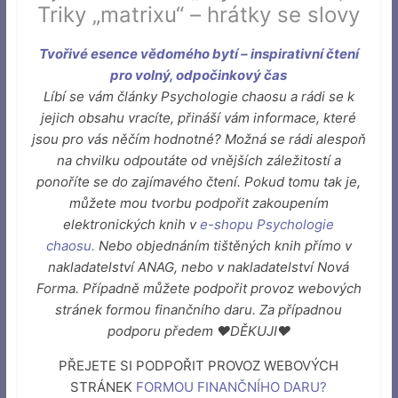
Triky „matrixu“ – hrátky se slovy
Tvořivé esence vědomého bytí – inspirativní čtení
pro volný, odpočinkový čas
Líbí se vám články Psychologie chaosu a rádi se k
jejich obsahu vracíte, přináší vám informace, které
jsou pro vás něčím hodnotné? Možná se rádi alespoň
na chvilku odpoutáte od vnějších záležitostí a
ponoříte se do zajímavého čtení. Pokud tomu tak je,
můžete mou tvorbu podpořit zakoupením
elektronických knih v
e-shopu Psychologie
chaosu
.
Nebo objednáním tištěných knih přímo v
nakladatelství ANAG, nebo v nakladatelství Nová
Forma. Případně můžete podpořit provoz webových
stránek formou finančního daru. Za případnou
podporu předem ♥DĚKUJI♥
PŘEJETE SI PODPOŘIT PROVOZ WEBOVÝCH
STRÁNEK
FORMOU FINANČNÍHO DARU
?