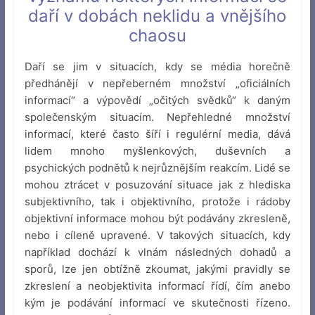
daří v dobách neklidu a vnějšího
chaosu
Daří se jim v situacích, kdy se média horečně
předhánějí v nepřeberném množství „oficiálních
informací“ a výpovědí „očitých svědků“ k daným
společenským situacím. Nepřehledné množství
informací, které často šíří i regulérní media, dává
lidem mnoho myšlenkových, duševních a
psychických podnětů k nejrůznějším reakcím. Lidé se
mohou ztrácet v posuzování situace jak z hlediska
subjektivního, tak i objektivního, protože i rádoby
objektivní informace mohou být podávány zkresleně,
nebo i cíleně upravené. V takových situacích, kdy
například dochází k vlnám následných dohadů a
sporů, lze jen obtížně zkoumat, jakými pravidly se
zkreslení a neobjektivita informací řídí, čím anebo
kým je podávání informací ve skutečnosti řízeno.