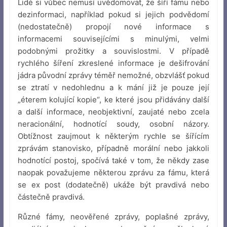
Lidé si vůbec nemusí uvědomovat, že šíří fámu nebo
dezinformaci, například pokud si jejich podvědomí
(nedostatečně) propojí nové informace s
informacemi souvisejícími s minulými, velmi
podobnými prožitky a souvislostmi. V případě
rychlého šíření zkreslené informace je dešifrování
jádra původní zprávy téměř nemožné, obzvlášť pokud
se ztratí v nedohlednu a k mání již je pouze její
„éterem kolující kopie“, ke které jsou přidávány další
a další informace, neobjektivní, zaujaté nebo zcela
neracionální, hodnotící soudy, osobní názory.
Obtížnost zaujmout k některým rychle se šířícím
zprávám stanovisko, případně morální nebo jakkoli
hodnotící postoj, spočívá také v tom, že někdy zase
naopak považujeme některou zprávu za fámu, která
se ex post (dodatečně) ukáže být pravdivá nebo
částečně pravdivá.
Různé fámy, neověřené zprávy, poplašné zprávy,