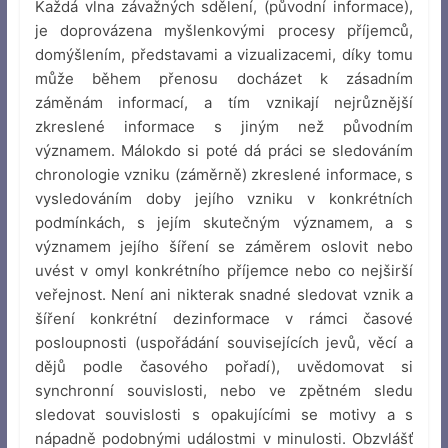
Každá vlna závažných sdělení, (původní informace),
je doprovázena myšlenkovými procesy příjemců,
domýšlením, představami a vizualizacemi, díky tomu
může během přenosu docházet k zásadním
záměnám informací, a tím vznikají nejrůznější
zkreslené informace s jiným než původním
významem. Málokdo si poté dá práci se sledováním
chronologie vzniku (záměrně) zkreslené informace, s
vysledováním doby jejího vzniku v konkrétních
podmínkách, s jejím skutečným významem, a s
významem jejího šíření se záměrem oslovit nebo
uvést v omyl konkrétního příjemce nebo co nejširší
veřejnost. Není ani nikterak snadné sledovat vznik a
šíření konkrétní dezinformace v rámci časové
posloupnosti (uspořádání souvisejících jevů, věcí a
dějů podle časového pořadí), uvědomovat si
synchronní souvislosti, nebo ve zpětném sledu
sledovat souvislosti s opakujícími se motivy a s
nápadně podobnými událostmi v minulosti. Obzvlášť