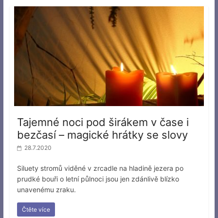
Tajemné noci pod širákem v čase i
bezčasí – magické hrátky se slovy
28.7.2020
Siluety stromů viděné v zrcadle na hladině jezera po
prudké bouři o letní půlnoci jsou jen zdánlivě blízko
unavenému zraku.
Čtěte více