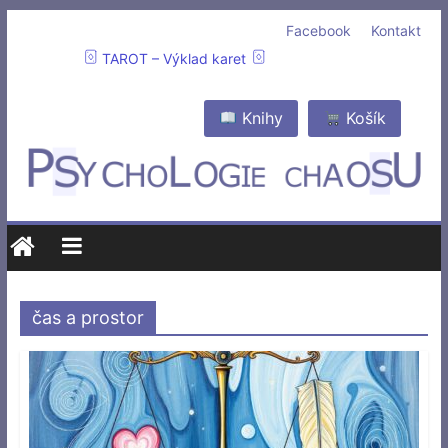
Facebook
Kontakt
TAROT – Výklad karet
Knihy
Košík
čas a prostor