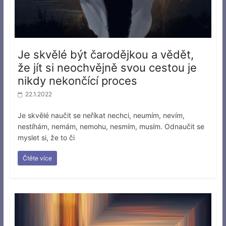
Je skvělé být čarodějkou a vědět,
že jít si neochvějně svou cestou je
nikdy nekončící proces
22.1.2022
Je skvělé naučit se neříkat nechci, neumím, nevím,
nestíhám, nemám, nemohu, nesmím, musím. Odnaučit se
myslet si, že to či
Čtěte více