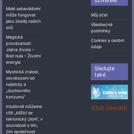
uživatele
Malé sebevědomí
může fungovat
Můj účet
jako zloděj našich
Všeobecné
snů
podmínky
Magická
Cookies a osobní
provázanost:
údaje
Jiskra života –
Bod nula – Životní
energie
Sledujte
Mystická zralost,
také
osvobození od
nejistoty a
„duchovního
konzumu“
Intuitivně můžeme
cítit „blížící se
tektonický zlom“, v
souvislosti s tím,
čím společnost