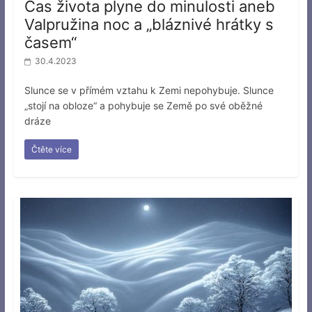
Čas života plyne do minulosti aneb
Valpružina noc a „bláznivé hrátky s
časem“
30.4.2023
Slunce se v přímém vztahu k Zemi nepohybuje. Slunce
„stojí na obloze“ a pohybuje se Země po své oběžné
dráze
Čtěte více