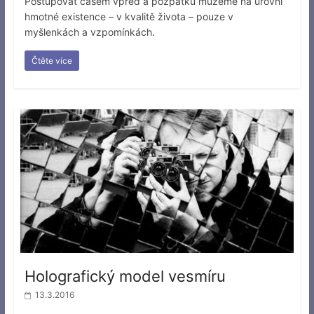
Postupovat časem vpřed a pozpátku můžeme na úrovni
hmotné existence – v kvalitě života – pouze v
myšlenkách a vzpomínkách.
Čtěte více
Holografický model vesmíru
13.3.2016