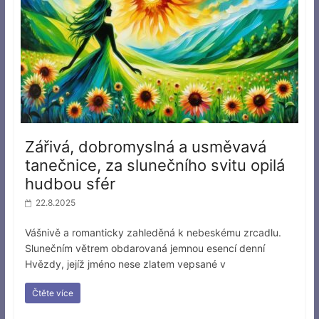
Zářivá, dobromyslná a usměvavá
tanečnice, za slunečního svitu opilá
hudbou sfér
22.8.2025
Vášnivě a romanticky zahleděná k nebeskému zrcadlu.
Slunečním větrem obdarovaná jemnou esencí denní
Hvězdy, jejíž jméno nese zlatem vepsané v
Čtěte více