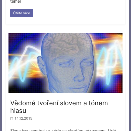
téměř
Čtěte více
Vědomé tvoření slovem a tónem
hlasu
14.12.2015
Slova jsou symboly a kódy se skrytým významem. Lidé