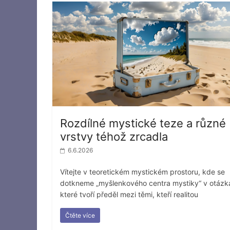
Rozdílné mystické teze a různé
vrstvy téhož zrcadla
6.6.2026
Vítejte v teoretickém mystickém prostoru, kde se
dotkneme „myšlenkového centra mystiky“ v otázk
které tvoří předěl mezi těmi, kteří realitou
Čtěte více