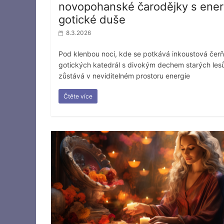
novopohanské čarodějky s energ
gotické duše
8.3.2026
Pod klenbou noci, kde se potkává inkoustová čerň
gotických katedrál s divokým dechem starých les
zůstává v neviditelném prostoru energie
Čtěte více