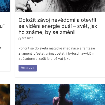
d
Odložit závoj nevědomí a otevřít
u“
se vidění energie duší – svět, jak
ho známe, by se změnil
5.7.2026
a
Ponořit se do světa magické imaginace a fantazie
znamená přestat vnímat ostatní bytosti navyklým
způsobem a začít je prožívat jako
Čtěte více