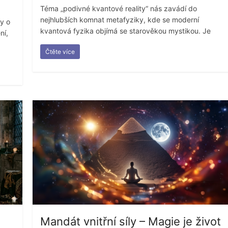
Téma „podivné kvantové reality“ nás zavádí do
nejhlubších komnat metafyziky, kde se moderní
y o
kvantová fyzika objímá se starověkou mystikou. Je
ní,
Čtěte více
Mandát vnitřní síly – Magie je život