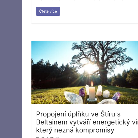
Čtěte více
Propojení úplňku ve Štíru s
Beltainem vytváří energetický vír
který nezná kompromisy