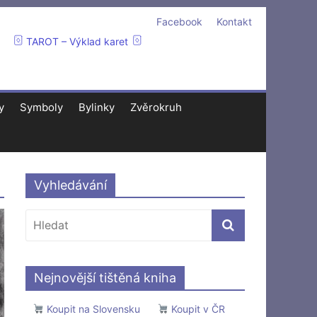
Facebook
Kontakt
TAROT – Výklad karet
y
Symboly
Bylinky
Zvěrokruh
Vyhledávání
Nejnovější tištěná kniha
Koupit na Slovensku
Koupit v ČR