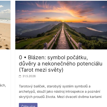
0 • Blázen: symbol počátku,
důvěry a nekonečného potenciálu
(Tarot mezi světy)
31.5.2026
ách,
Tarotový balíček, starobylý systém symbolů a
archetypů, slouží jako nástroj introspekce a poznání
skrytých proudů života. Mezi dvaceti dvěma kartami
Čtěte více