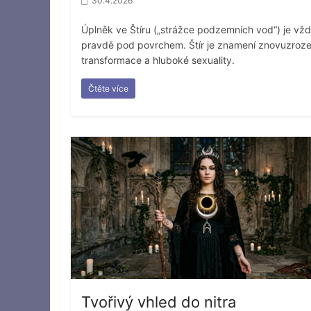
30.4.2026
Úplněk ve Štíru („strážce podzemních vod“) je vžd
pravdě pod povrchem. Štír je znamení znovuzroze
transformace a hluboké sexuality.
Čtěte více
Tvořivý vhled do nitra