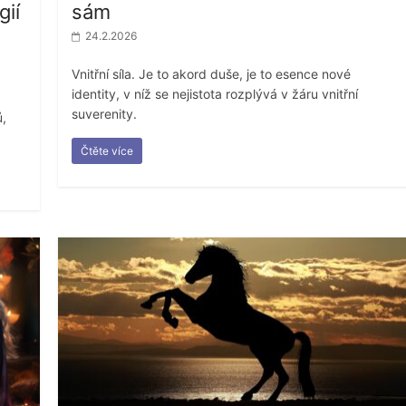
ií
sám
24.2.2026
Vnitřní síla. Je to akord duše, je to esence nové
identity, v níž se nejistota rozplývá v žáru vnitřní
suverenity.
ů,
Čtěte více