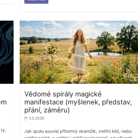
Vědomé spirály magické
em
manifestace (myšlenek, představ,
přání, záměru)
5.5.2026
ty,
Jak spolu souvisí přítomný okamžik, vnitřní klid, nebo
vnitřní neklid, s vnitřní i vnější nezávislostí, s tvořivostí