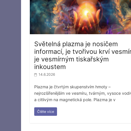
Světelná plazma je nosičem
informací, je tvořivou krví vesmí
je vesmírným tiskařským
inkoustem
14.6.2026
Plazma je čtvrtým skupenstvím hmoty –
nejrozšířenějším ve vesmíru, tvárným, vysoce vod
a citlivým na magnetická pole. Plazma je v
Čtěte více