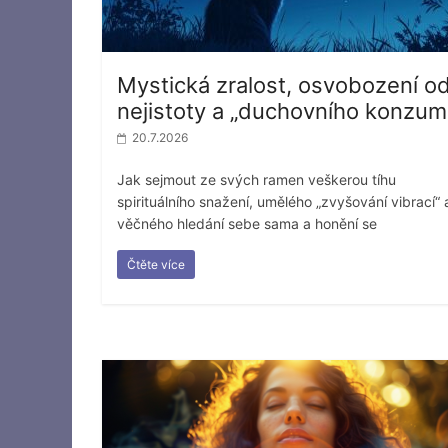
Mystická zralost, osvobození o
nejistoty a „duchovního konzum
20.7.2026
Jak sejmout ze svých ramen veškerou tíhu
spirituálního snažení, umělého „zvyšování vibrací“ 
věčného hledání sebe sama a honění se
Čtěte více