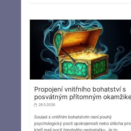
Propojení vnitřního bohatství s
posvátným přítomným okamžik
26.5.2026
Soulad s vnitřním bohatstvím není pouhý
psychologický pocit spokojenosti nebo útěcha pro 
kteří mají pocit hmotného nedostatku. Je to